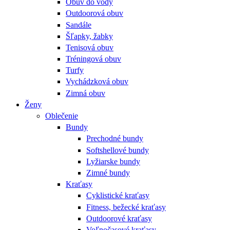
Obuv do vody
Outdoorová obuv
Sandále
Šľapky, žabky
Tenisová obuv
Tréningová obuv
Turfy
Vychádzková obuv
Zimná obuv
Ženy
Oblečenie
Bundy
Prechodné bundy
Softshellové bundy
Lyžiarske bundy
Zimné bundy
Kraťasy
Cyklistické kraťasy
Fitness, bežecké kraťasy
Outdoorové kraťasy
Voľnočasové kraťasy