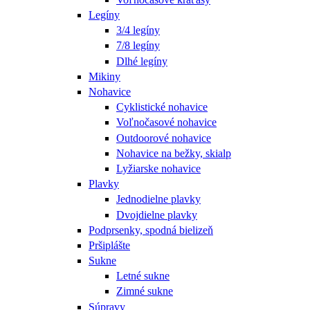
Legíny
3/4 legíny
7/8 legíny
Dlhé legíny
Mikiny
Nohavice
Cyklistické nohavice
Voľnočasové nohavice
Outdoorové nohavice
Nohavice na bežky, skialp
Lyžiarske nohavice
Plavky
Jednodielne plavky
Dvojdielne plavky
Podprsenky, spodná bielizeň
Pršiplášte
Sukne
Letné sukne
Zimné sukne
Súpravy