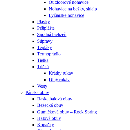
Outdoorové nohavice
Nohavice na bežky, skialp
Lyžiarske nohavice
Plavky
Pršiplášte
Spodná bielizeň
Súpravy
Tepláky
Termoprádlo
Tielka
Tričká
Krátky rukáv
Dlhý rukáv
Vesty
Pánska obuv
Basketbalová obuv
Bežecká obuv
Gumičková obuv – Rock Spring
Halová obuv
Kopačky