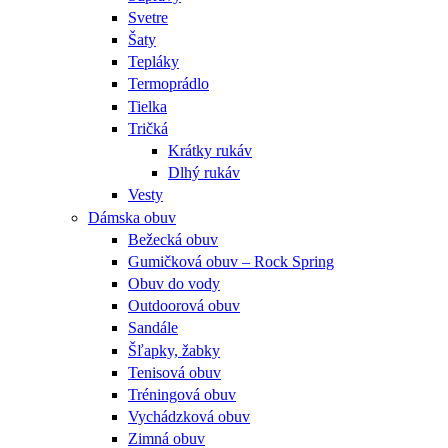
Svetre
Šaty
Tepláky
Termoprádlo
Tielka
Tričká
Krátky rukáv
Dlhý rukáv
Vesty
Dámska obuv
Bežecká obuv
Gumičková obuv – Rock Spring
Obuv do vody
Outdoorová obuv
Sandále
Šľapky, žabky
Tenisová obuv
Tréningová obuv
Vychádzková obuv
Zimná obuv