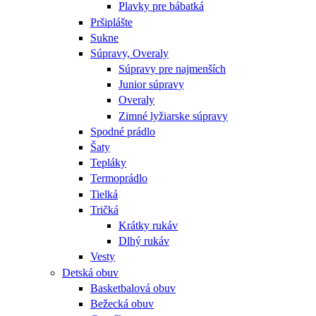
Plavky pre bábatká
Pršiplášte
Sukne
Súpravy, Overaly
Súpravy pre najmenších
Junior súpravy
Overaly
Zimné lyžiarske súpravy
Spodné prádlo
Šaty
Tepláky
Termoprádlo
Tielká
Tričká
Krátky rukáv
Dlhý rukáv
Vesty
Detská obuv
Basketbalová obuv
Bežecká obuv