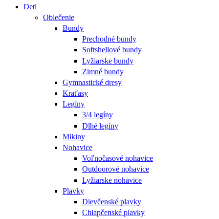
Deti
Oblečenie
Bundy
Prechodné bundy
Softshellové bundy
Lyžiarske bundy
Zimné bundy
Gymnastické dresy
Kraťasy
Legíny
3/4 legíny
Dlhé legíny
Mikiny
Nohavice
Voľnočasové nohavice
Outdoorové nohavice
Lyžiarske nohavice
Plavky
Dievčenské plavky
Chlapčenské plavky