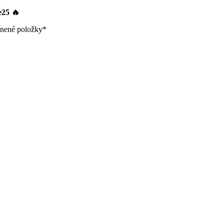
le25
🔥
nené položky*