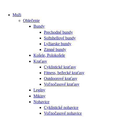
Muži
Oblečenie
Bundy
Prechodné bundy
Softshellové bundy
Lyžiarske bundy
Zimné bundy
Košele, Polokošele
Kraťasy
Cyklistické kraťasy
Fitness, bežecké kraťasy
Outdoorové kraťasy
Voľnočasové kraťasy
Legíny
Mikiny
Nohavice
Cyklistické nohavice
Voľnočasové nohavice