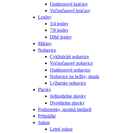
Outdoorové kraťasy
Voľnočasové kraťasy
Legíny
3/4 legíny
7/8 legíny
Dlhé legíny
Mikiny
Nohavice
Cyklistické nohavice
Voľnočasové nohavice
Outdoorové nohavice
Nohavice na bežky, skialp
Lyžiarske nohavice
Plavky
Jednodielne plavky
Dvojdielne plavky
Podprsenky, spodná bielizeň
Pršiplášte
Sukne
Letné sukne