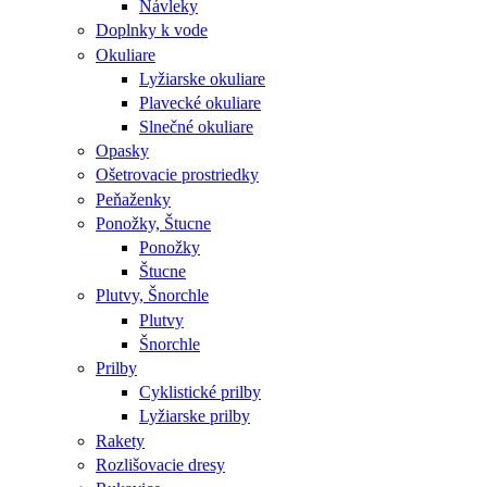
Návleky
Doplnky k vode
Okuliare
Lyžiarske okuliare
Plavecké okuliare
Slnečné okuliare
Opasky
Ošetrovacie prostriedky
Peňaženky
Ponožky, Štucne
Ponožky
Štucne
Plutvy, Šnorchle
Plutvy
Šnorchle
Prilby
Cyklistické prilby
Lyžiarske prilby
Rakety
Rozlišovacie dresy