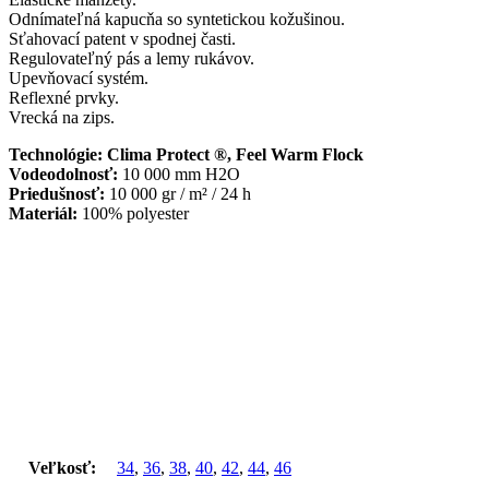
Odnímateľná kapucňa so syntetickou kožušinou.
Sťahovací patent v spodnej časti.
Regulovateľný pás a lemy rukávov.
Upevňovací systém.
Reflexné prvky.
Vrecká na zips.
Technológie: Clima Protect ®, Feel Warm Flock
Vodeodolnosť:
10 000 mm H2O
Priedušnosť:
10 000 gr / m² / 24 h
Materiál:
100% polyester
Veľkosť:
34
,
36
,
38
,
40
,
42
,
44
,
46