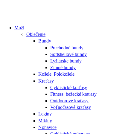
Muži
Oblečenie
Bundy
Prechodné bundy
Softshellové bundy
Lyžiarske bundy
Zimné bundy
Košele, Polokošele
Kraťasy
Cyklistické kraťasy
Fitness, bežecké kraťasy
Outdoorové kraťasy
Voľnočasové kraťasy
Legíny
Mikiny
Nohavice
Cyklistické nohavice