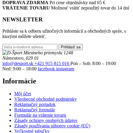
DOPRAVA ZDARMA
Pri cene objednávky nad 65 €
VRÁTENIE TOVARU
Možnosť vrátiť nepoužitý tovar do 14 dní
NEWSLETTER
Prihláste sa k odberu užitočných informácií a obchodných správ, s
ktorými môžete ušetriť.
Prihlásiť sa
Miestneho priemyslu 1248
Námestovo, 029 01
info@desport.sk
+421 915 815 016
Pon – Sob: 8:00 – 19:00
Ned: 9:00 – 18:00
facebook
instagram
Informácie
Môj účet
Všeobecné obchodné podmienky
Reklamačný poriadok
Reklamačný formulár
Formulár na vrátenie tovaru
Zásady ochrany osobných údajov
Zásady používania súborov cookie (EÚ)
Veľkostné tabuľky