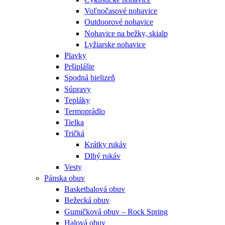
Voľnočasové nohavice
Outdoorové nohavice
Nohavice na bežky, skialp
Lyžiarske nohavice
Plavky
Pršiplášte
Spodná bielizeň
Súpravy
Tepláky
Termoprádlo
Tielka
Tričká
Krátky rukáv
Dlhý rukáv
Vesty
Pánska obuv
Basketbalová obuv
Bežecká obuv
Gumičková obuv – Rock Spring
Halová obuv