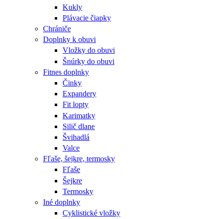
Kukly
Plávacie čiapky
Chrániče
Doplnky k obuvi
Vložky do obuvi
Šnúrky do obuvi
Fitnes doplnky
Činky
Expandery
Fit lopty
Karimatky
Silič dlane
Švihadlá
Valce
Fľaše, šejkre, termosky
Fľaše
Šejkre
Termosky
Iné doplnky
Cyklistické vložky