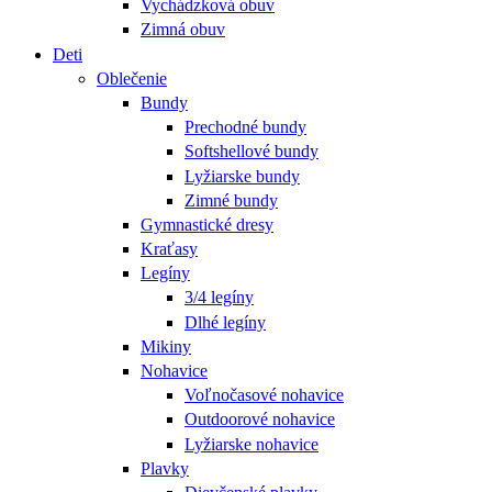
Vychádzková obuv
Zimná obuv
Deti
Oblečenie
Bundy
Prechodné bundy
Softshellové bundy
Lyžiarske bundy
Zimné bundy
Gymnastické dresy
Kraťasy
Legíny
3/4 legíny
Dlhé legíny
Mikiny
Nohavice
Voľnočasové nohavice
Outdoorové nohavice
Lyžiarske nohavice
Plavky