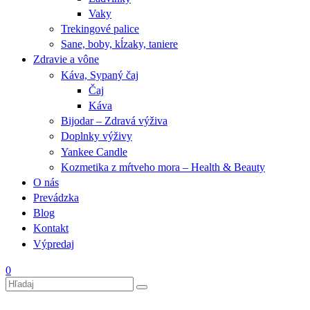
Vaky
Trekingové palice
Sane, boby, kĺzaky, taniere
Zdravie a vône
Káva, Sypaný čaj
Čaj
Káva
Bijodar – Zdravá výživa
Doplnky výživy
Yankee Candle
Kozmetika z mŕtveho mora – Health & Beauty
O nás
Prevádzka
Blog
Kontakt
Výpredaj
0