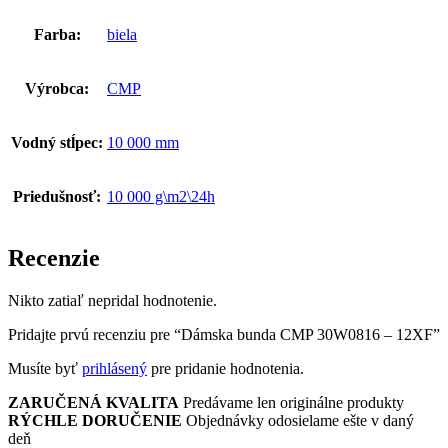
Farba:
biela
Výrobca:
CMP
Vodný stĺpec:
10 000 mm
Priedušnosť:
10 000 g\m2\24h
Recenzie
Nikto zatiaľ nepridal hodnotenie.
Pridajte prvú recenziu pre “Dámska bunda CMP 30W0816 – 12XF”
Musíte byť
prihlásený
pre pridanie hodnotenia.
ZARUČENÁ KVALITA
Predávame len originálne produkty
RÝCHLE DORUČENIE
Objednávky odosielame ešte v daný
deň