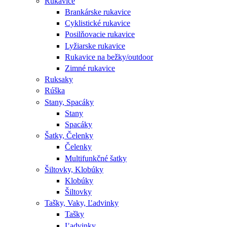
Rukavice
Brankárske rukavice
Cyklistické rukavice
Posilňovacie rukavice
Lyžiarske rukavice
Rukavice na bežky/outdoor
Zimné rukavice
Ruksaky
Rúška
Stany, Spacáky
Stany
Spacáky
Šatky, Čelenky
Čelenky
Multifunkčné šatky
Šiltovky, Klobúky
Klobúky
Šiltovky
Tašky, Vaky, Ľadvinky
Tašky
Ľadvinky