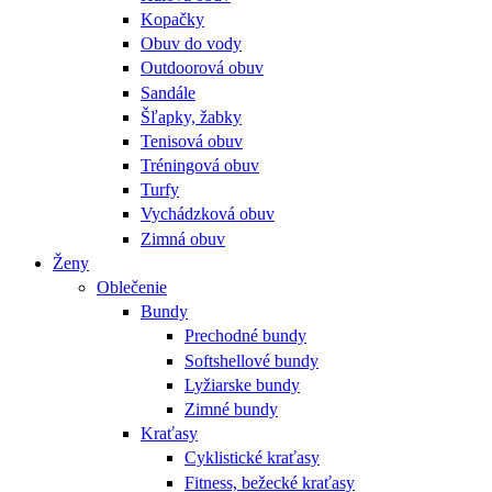
Kopačky
Obuv do vody
Outdoorová obuv
Sandále
Šľapky, žabky
Tenisová obuv
Tréningová obuv
Turfy
Vychádzková obuv
Zimná obuv
Ženy
Oblečenie
Bundy
Prechodné bundy
Softshellové bundy
Lyžiarske bundy
Zimné bundy
Kraťasy
Cyklistické kraťasy
Fitness, bežecké kraťasy