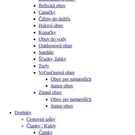
Bežecká obuv
Capačky
Čižmy do dažďa
Halová obuv
Kopačky
Obuv do vody
Outdoorová obuv
Sandále
Šľapky, žabky
Turfy
Voľnočasová obuv
Obuv pre najmenších
Junior obuv
Zimná obuv
Obuv pre najmenších
Junior obuv
Doplnky
Cestovné tašky
Čiapky / Kukly
Čiapky