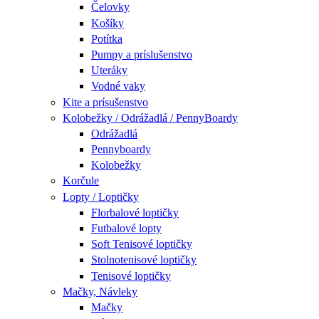
Čelovky
Košíky
Potítka
Pumpy a príslušenstvo
Uteráky
Vodné vaky
Kite a prísušenstvo
Kolobežky / Odrážadlá / PennyBoardy
Odrážadlá
Pennyboardy
Kolobežky
Korčule
Lopty / Loptičky
Florbalové loptičky
Futbalové lopty
Soft Tenisové loptičky
Stolnotenisové loptičky
Tenisové loptičky
Mačky, Návleky
Mačky