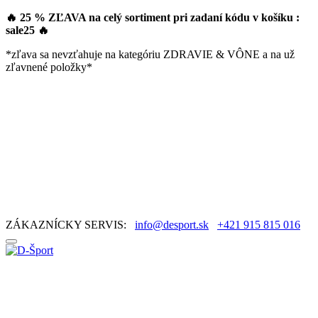
🔥 25 % ZĽAVA na celý sortiment pri zadaní kódu v košíku :
sale25
🔥
*zľava sa nevzťahuje na kategóriu ZDRAVIE & VÔNE a na už
zľavnené položky*
ZÁKAZNÍCKY SERVIS:
info@desport.sk
+421 915 815 016