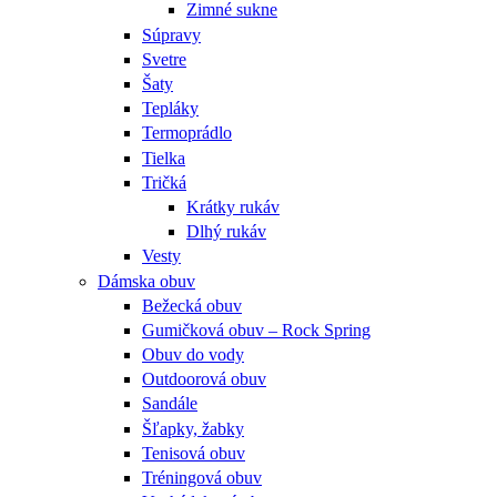
Zimné sukne
Súpravy
Svetre
Šaty
Tepláky
Termoprádlo
Tielka
Tričká
Krátky rukáv
Dlhý rukáv
Vesty
Dámska obuv
Bežecká obuv
Gumičková obuv – Rock Spring
Obuv do vody
Outdoorová obuv
Sandále
Šľapky, žabky
Tenisová obuv
Tréningová obuv