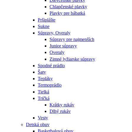
Dievčenské plavky
Chlapčenské plavky
Plavky pre bábatká
Pršiplášte
Sukne
Súpravy, Overaly
Súpravy pre najmenších
Junior súpravy
Overaly
Zimné lyžiarske súpravy
Spodné prádlo
Šaty
Tepláky
Termoprádlo
Tielká
Tričká
Krátky rukáv
Dlhý rukáv
Vesty
Detská obuv
Basketbalová obuv