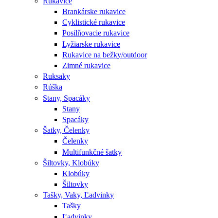
Rukavice
Brankárske rukavice
Cyklistické rukavice
Posilňovacie rukavice
Lyžiarske rukavice
Rukavice na bežky/outdoor
Zimné rukavice
Ruksaky
Rúška
Stany, Spacáky
Stany
Spacáky
Šatky, Čelenky
Čelenky
Multifunkčné šatky
Šiltovky, Klobúky
Klobúky
Šiltovky
Tašky, Vaky, Ľadvinky
Tašky
Ľadvinky