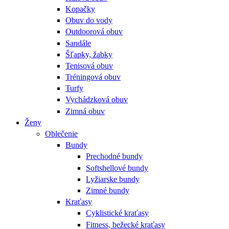
Kopačky
Obuv do vody
Outdoorová obuv
Sandále
Šľapky, žabky
Tenisová obuv
Tréningová obuv
Turfy
Vychádzková obuv
Zimná obuv
Ženy
Oblečenie
Bundy
Prechodné bundy
Softshellové bundy
Lyžiarske bundy
Zimné bundy
Kraťasy
Cyklistické kraťasy
Fitness, bežecké kraťasy