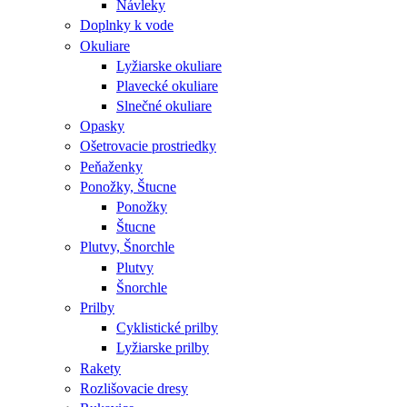
Návleky
Doplnky k vode
Okuliare
Lyžiarske okuliare
Plavecké okuliare
Slnečné okuliare
Opasky
Ošetrovacie prostriedky
Peňaženky
Ponožky, Štucne
Ponožky
Štucne
Plutvy, Šnorchle
Plutvy
Šnorchle
Prilby
Cyklistické prilby
Lyžiarske prilby
Rakety
Rozlišovacie dresy