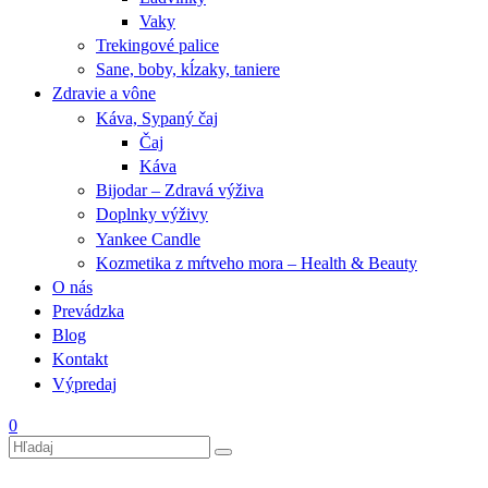
Vaky
Trekingové palice
Sane, boby, kĺzaky, taniere
Zdravie a vône
Káva, Sypaný čaj
Čaj
Káva
Bijodar – Zdravá výživa
Doplnky výživy
Yankee Candle
Kozmetika z mŕtveho mora – Health & Beauty
O nás
Prevádzka
Blog
Kontakt
Výpredaj
0