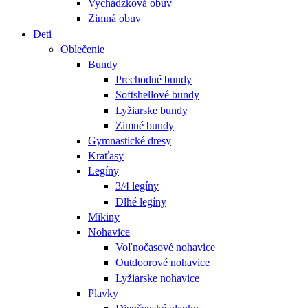
Vychádzková obuv
Zimná obuv
Deti
Oblečenie
Bundy
Prechodné bundy
Softshellové bundy
Lyžiarske bundy
Zimné bundy
Gymnastické dresy
Kraťasy
Legíny
3/4 legíny
Dlhé legíny
Mikiny
Nohavice
Voľnočasové nohavice
Outdoorové nohavice
Lyžiarske nohavice
Plavky