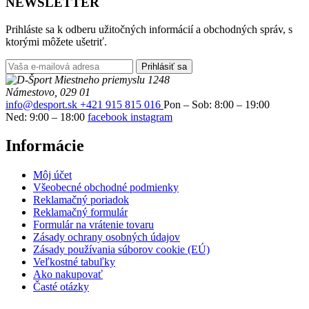
NEWSLETTER
Prihláste sa k odberu užitočných informácií a obchodných správ, s
ktorými môžete ušetriť.
Prihlásiť sa
Miestneho priemyslu 1248
Námestovo, 029 01
info@desport.sk
+421 915 815 016
Pon – Sob: 8:00 – 19:00
Ned: 9:00 – 18:00
facebook
instagram
Informácie
Môj účet
Všeobecné obchodné podmienky
Reklamačný poriadok
Reklamačný formulár
Formulár na vrátenie tovaru
Zásady ochrany osobných údajov
Zásady používania súborov cookie (EÚ)
Veľkostné tabuľky
Ako nakupovať
Časté otázky