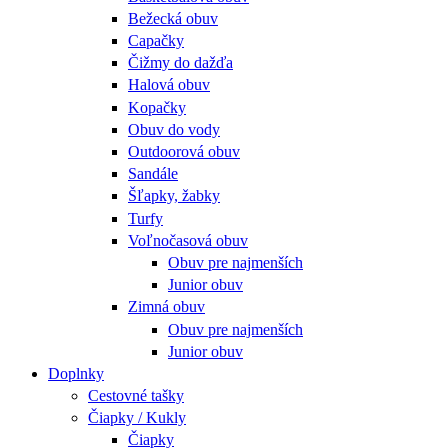
Bežecká obuv
Capačky
Čižmy do dažďa
Halová obuv
Kopačky
Obuv do vody
Outdoorová obuv
Sandále
Šľapky, žabky
Turfy
Voľnočasová obuv
Obuv pre najmenších
Junior obuv
Zimná obuv
Obuv pre najmenších
Junior obuv
Doplnky
Cestovné tašky
Čiapky / Kukly
Čiapky