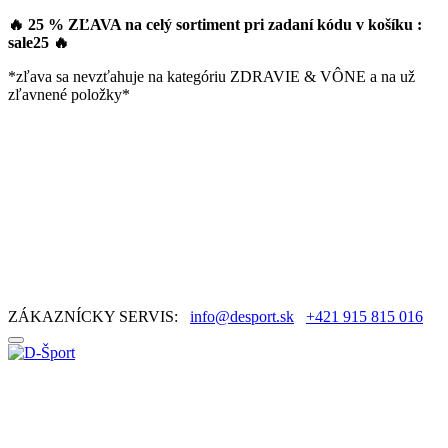
🔥 25 % ZĽAVA na celý sortiment pri zadaní kódu v košíku :
sale25
🔥
*zľava sa nevzťahuje na kategóriu ZDRAVIE & VÔNE a na už
zľavnené položky*
ZÁKAZNÍCKY SERVIS:
info@desport.sk
+421 915 815 016