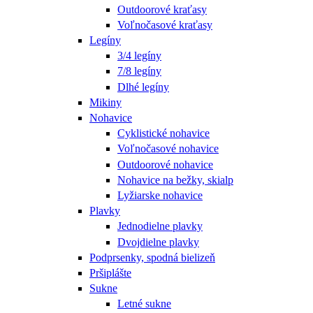
Outdoorové kraťasy
Voľnočasové kraťasy
Legíny
3/4 legíny
7/8 legíny
Dlhé legíny
Mikiny
Nohavice
Cyklistické nohavice
Voľnočasové nohavice
Outdoorové nohavice
Nohavice na bežky, skialp
Lyžiarske nohavice
Plavky
Jednodielne plavky
Dvojdielne plavky
Podprsenky, spodná bielizeň
Pršiplášte
Sukne
Letné sukne