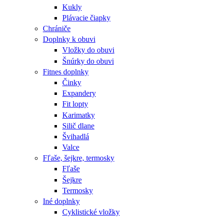
Kukly
Plávacie čiapky
Chrániče
Doplnky k obuvi
Vložky do obuvi
Šnúrky do obuvi
Fitnes doplnky
Činky
Expandery
Fit lopty
Karimatky
Silič dlane
Švihadlá
Valce
Fľaše, šejkre, termosky
Fľaše
Šejkre
Termosky
Iné doplnky
Cyklistické vložky