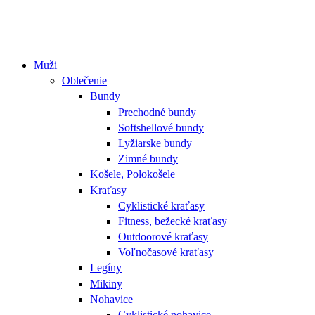
Muži
Oblečenie
Bundy
Prechodné bundy
Softshellové bundy
Lyžiarske bundy
Zimné bundy
Košele, Polokošele
Kraťasy
Cyklistické kraťasy
Fitness, bežecké kraťasy
Outdoorové kraťasy
Voľnočasové kraťasy
Legíny
Mikiny
Nohavice
Cyklistické nohavice