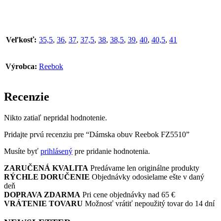
Veľkosť:
35,5
,
36
,
37
,
37,5
,
38
,
38,5
,
39
,
40
,
40,5
,
41
Výrobca:
Reebok
Recenzie
Nikto zatiaľ nepridal hodnotenie.
Pridajte prvú recenziu pre “Dámska obuv Reebok FZ5510”
Musíte byť
prihlásený
pre pridanie hodnotenia.
ZARUČENÁ KVALITA
Predávame len originálne produkty
RÝCHLE DORUČENIE
Objednávky odosielame ešte v daný
deň
DOPRAVA ZDARMA
Pri cene objednávky nad 65 €
VRÁTENIE TOVARU
Možnosť vrátiť nepoužitý tovar do 14 dní