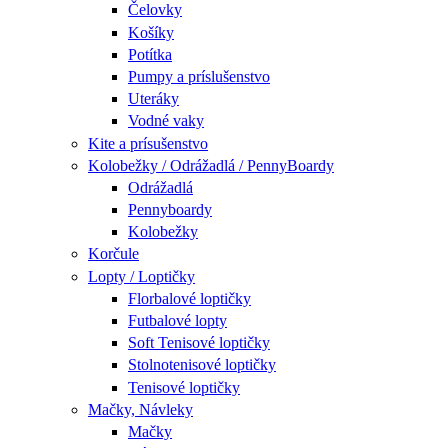
Čelovky
Košíky
Potítka
Pumpy a príslušenstvo
Uteráky
Vodné vaky
Kite a prísušenstvo
Kolobežky / Odrážadlá / PennyBoardy
Odrážadlá
Pennyboardy
Kolobežky
Korčule
Lopty / Loptičky
Florbalové loptičky
Futbalové lopty
Soft Tenisové loptičky
Stolnotenisové loptičky
Tenisové loptičky
Mačky, Návleky
Mačky