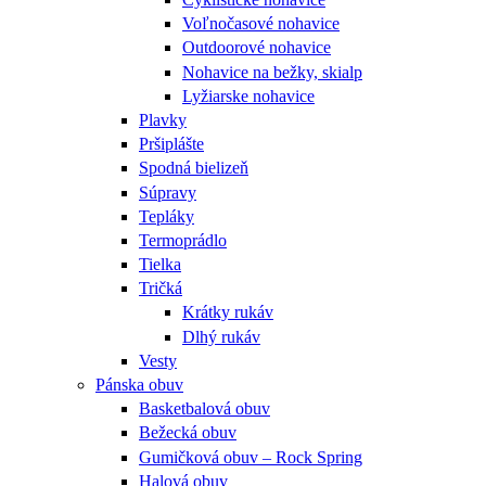
Voľnočasové nohavice
Outdoorové nohavice
Nohavice na bežky, skialp
Lyžiarske nohavice
Plavky
Pršiplášte
Spodná bielizeň
Súpravy
Tepláky
Termoprádlo
Tielka
Tričká
Krátky rukáv
Dlhý rukáv
Vesty
Pánska obuv
Basketbalová obuv
Bežecká obuv
Gumičková obuv – Rock Spring
Halová obuv