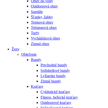
Obuv do vody
Outdoorová obuv
Sandále
Šľapky, žabky
Tenisová obuv
Tréningová obuv
Turfy
Vychádzková obuv
Zimná obuv
Ženy
Oblečenie
Bundy
Prechodné bundy
Softshellové bundy
Lyžiarske bundy
Zimné bundy
Kraťasy
Cyklistické kraťasy
Fitness, bežecké kraťasy
Outdoorové kraťasy
Voľnočasové kraťasy