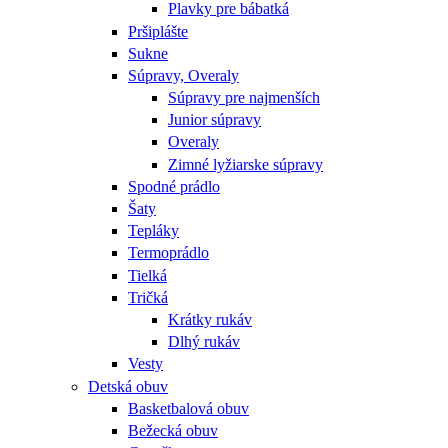
Plavky pre bábatká
Pršiplášte
Sukne
Súpravy, Overaly
Súpravy pre najmenších
Junior súpravy
Overaly
Zimné lyžiarske súpravy
Spodné prádlo
Šaty
Tepláky
Termoprádlo
Tielká
Tričká
Krátky rukáv
Dlhý rukáv
Vesty
Detská obuv
Basketbalová obuv
Bežecká obuv