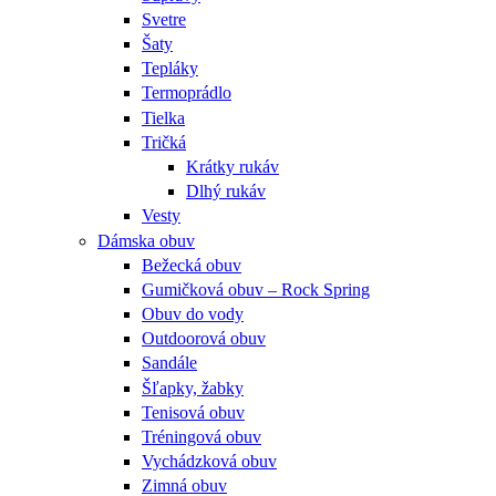
Svetre
Šaty
Tepláky
Termoprádlo
Tielka
Tričká
Krátky rukáv
Dlhý rukáv
Vesty
Dámska obuv
Bežecká obuv
Gumičková obuv – Rock Spring
Obuv do vody
Outdoorová obuv
Sandále
Šľapky, žabky
Tenisová obuv
Tréningová obuv
Vychádzková obuv
Zimná obuv