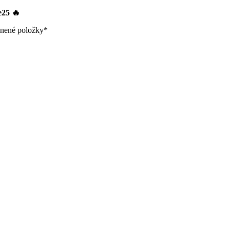
le25
🔥
nené položky*