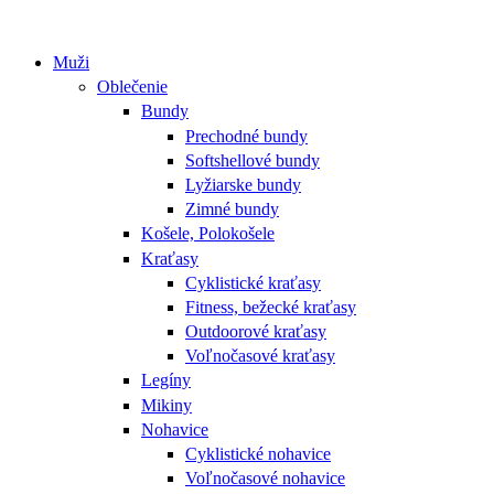
Muži
Oblečenie
Bundy
Prechodné bundy
Softshellové bundy
Lyžiarske bundy
Zimné bundy
Košele, Polokošele
Kraťasy
Cyklistické kraťasy
Fitness, bežecké kraťasy
Outdoorové kraťasy
Voľnočasové kraťasy
Legíny
Mikiny
Nohavice
Cyklistické nohavice
Voľnočasové nohavice