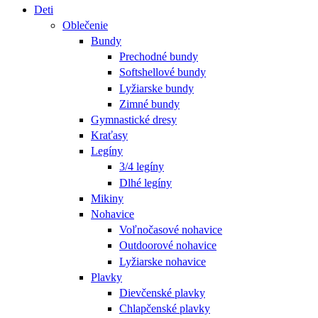
Deti
Oblečenie
Bundy
Prechodné bundy
Softshellové bundy
Lyžiarske bundy
Zimné bundy
Gymnastické dresy
Kraťasy
Legíny
3/4 legíny
Dlhé legíny
Mikiny
Nohavice
Voľnočasové nohavice
Outdoorové nohavice
Lyžiarske nohavice
Plavky
Dievčenské plavky
Chlapčenské plavky