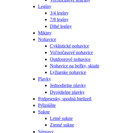
Legíny
3/4 legíny
7/8 legíny
Dlhé legíny
Mikiny
Nohavice
Cyklistické nohavice
Voľnočasové nohavice
Outdoorové nohavice
Nohavice na bežky, skialp
Lyžiarske nohavice
Plavky
Jednodielne plavky
Dvojdielne plavky
Podprsenky, spodná bielizeň
Pršiplášte
Sukne
Letné sukne
Zimné sukne
Súpravy