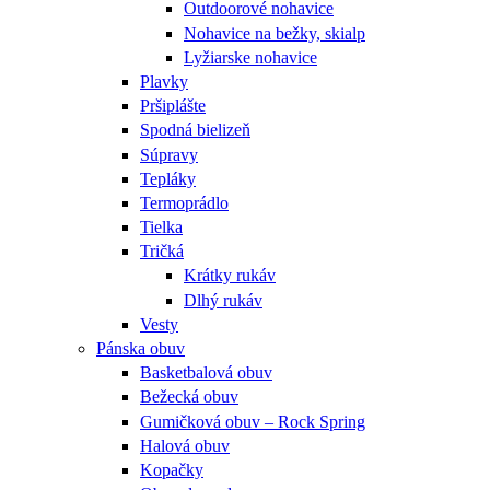
Outdoorové nohavice
Nohavice na bežky, skialp
Lyžiarske nohavice
Plavky
Pršiplášte
Spodná bielizeň
Súpravy
Tepláky
Termoprádlo
Tielka
Tričká
Krátky rukáv
Dlhý rukáv
Vesty
Pánska obuv
Basketbalová obuv
Bežecká obuv
Gumičková obuv – Rock Spring
Halová obuv
Kopačky