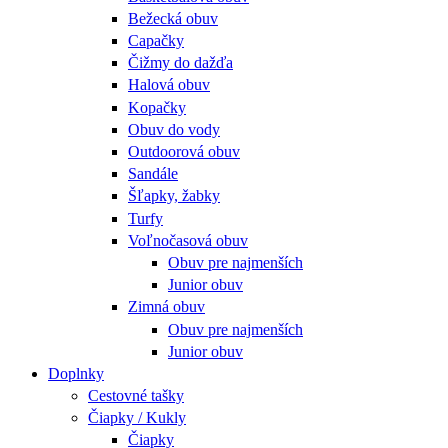
Bežecká obuv
Capačky
Čižmy do dažďa
Halová obuv
Kopačky
Obuv do vody
Outdoorová obuv
Sandále
Šľapky, žabky
Turfy
Voľnočasová obuv
Obuv pre najmenších
Junior obuv
Zimná obuv
Obuv pre najmenších
Junior obuv
Doplnky
Cestovné tašky
Čiapky / Kukly
Čiapky