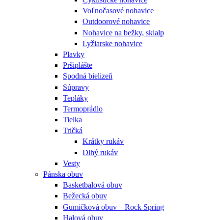
Voľnočasové nohavice
Outdoorové nohavice
Nohavice na bežky, skialp
Lyžiarske nohavice
Plavky
Pršiplášte
Spodná bielizeň
Súpravy
Tepláky
Termoprádlo
Tielka
Tričká
Krátky rukáv
Dlhý rukáv
Vesty
Pánska obuv
Basketbalová obuv
Bežecká obuv
Gumičková obuv – Rock Spring
Halová obuv