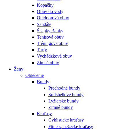
Kopačky
Obuv do vody
Outdoorová obuv
Sandále
Šľapky, žabky
Tenisová obuv
Tréningová obuv
Turfy
Vychádzková obuv
Zimná obuv
Ženy
Oblečenie
Bundy
Prechodné bundy
Softshellové bundy
Lyžiarske bundy
Zimné bundy
Kraťasy
Cyklistické kraťasy
Fitness, bežecké kraťasy