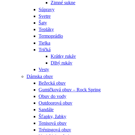
Zimné sukne
Súpravy
Svetre
Šaty
Tepláky
Termoprádlo
Tielka
Tričká
Krátky rukáv
Dlhý rukáv
Vesty
Dámska obuv
Bežecká obuv
Gumičková obuv – Rock Spring
Obuv do vody
Outdoorová obuv
Sandále
Šľapky, žabky
Tenisová obuv
Tréningová obuv