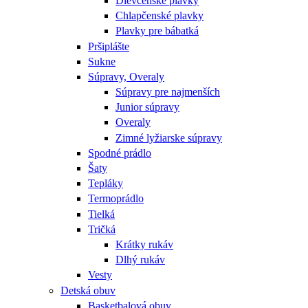
Dievčenské plavky
Chlapčenské plavky
Plavky pre bábatká
Pršiplášte
Sukne
Súpravy, Overaly
Súpravy pre najmenších
Junior súpravy
Overaly
Zimné lyžiarske súpravy
Spodné prádlo
Šaty
Tepláky
Termoprádlo
Tielká
Tričká
Krátky rukáv
Dlhý rukáv
Vesty
Detská obuv
Basketbalová obuv