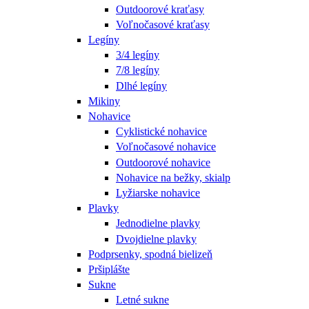
Outdoorové kraťasy
Voľnočasové kraťasy
Legíny
3/4 legíny
7/8 legíny
Dlhé legíny
Mikiny
Nohavice
Cyklistické nohavice
Voľnočasové nohavice
Outdoorové nohavice
Nohavice na bežky, skialp
Lyžiarske nohavice
Plavky
Jednodielne plavky
Dvojdielne plavky
Podprsenky, spodná bielizeň
Pršiplášte
Sukne
Letné sukne