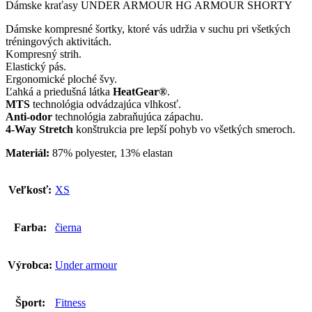
Dámske kraťasy UNDER ARMOUR HG ARMOUR SHORTY
Dámske kompresné šortky, ktoré vás udržia v suchu pri všetkých
tréningových aktivitách.
Kompresný strih.
Elastický pás.
Ergonomické ploché švy.
Ľahká a priedušná látka
HeatGear®
.
MTS
technológia odvádzajúca vlhkosť.
Anti-odor
technológia zabraňujúca zápachu.
4-Way Stretch
konštrukcia pre lepší pohyb vo všetkých smeroch.
Materiál:
87% polyester, 13% elastan
Veľkosť:
XS
Farba:
čierna
Výrobca:
Under armour
Šport:
Fitness