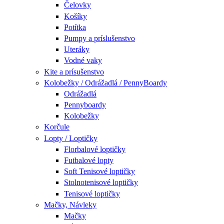
Čelovky
Košíky
Potítka
Pumpy a príslušenstvo
Uteráky
Vodné vaky
Kite a prísušenstvo
Kolobežky / Odrážadlá / PennyBoardy
Odrážadlá
Pennyboardy
Kolobežky
Korčule
Lopty / Loptičky
Florbalové loptičky
Futbalové lopty
Soft Tenisové loptičky
Stolnotenisové loptičky
Tenisové loptičky
Mačky, Návleky
Mačky