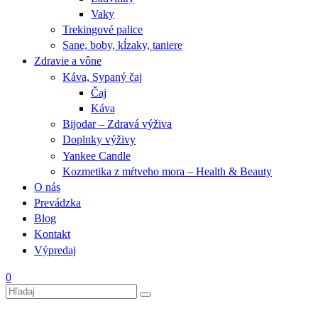
Vaky
Trekingové palice
Sane, boby, kĺzaky, taniere
Zdravie a vône
Káva, Sypaný čaj
Čaj
Káva
Bijodar – Zdravá výživa
Doplnky výživy
Yankee Candle
Kozmetika z mŕtveho mora – Health & Beauty
O nás
Prevádzka
Blog
Kontakt
Výpredaj
0