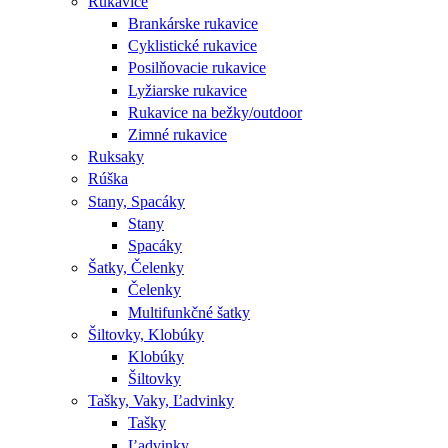
Rukavice
Brankárske rukavice
Cyklistické rukavice
Posilňovacie rukavice
Lyžiarske rukavice
Rukavice na bežky/outdoor
Zimné rukavice
Ruksaky
Rúška
Stany, Spacáky
Stany
Spacáky
Šatky, Čelenky
Čelenky
Multifunkčné šatky
Šiltovky, Klobúky
Klobúky
Šiltovky
Tašky, Vaky, Ľadvinky
Tašky
Ľadvinky