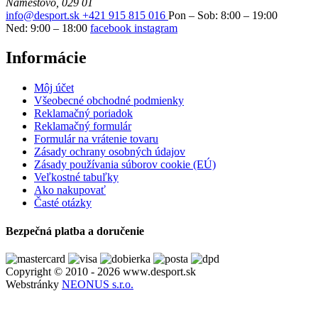
Námestovo, 029 01
info@desport.sk
+421 915 815 016
Pon – Sob: 8:00 – 19:00
Ned: 9:00 – 18:00
facebook
instagram
Informácie
Môj účet
Všeobecné obchodné podmienky
Reklamačný poriadok
Reklamačný formulár
Formulár na vrátenie tovaru
Zásady ochrany osobných údajov
Zásady používania súborov cookie (EÚ)
Veľkostné tabuľky
Ako nakupovať
Časté otázky
Bezpečná platba a doručenie
Copyright © 2010 - 2026 www.desport.sk
Webstránky
NEONUS s.r.o.