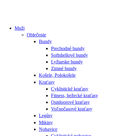
Muži
Oblečenie
Bundy
Prechodné bundy
Softshellové bundy
Lyžiarske bundy
Zimné bundy
Košele, Polokošele
Kraťasy
Cyklistické kraťasy
Fitness, bežecké kraťasy
Outdoorové kraťasy
Voľnočasové kraťasy
Legíny
Mikiny
Nohavice
Cyklistické nohavice