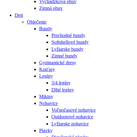
Vychádzková obuv
Zimná obuv
Deti
Oblečenie
Bundy
Prechodné bundy
Softshellové bundy
Lyžiarske bundy
Zimné bundy
Gymnastické dresy
Kraťasy
Legíny
3/4 legíny
Dlhé legíny
Mikiny
Nohavice
Voľnočasové nohavice
Outdoorové nohavice
Lyžiarske nohavice
Plavky