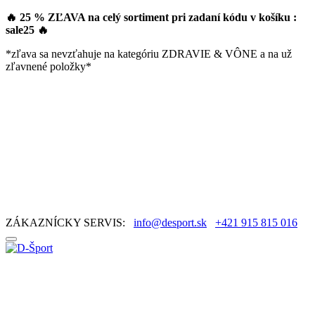
🔥 25 % ZĽAVA na celý sortiment pri zadaní kódu v košíku :
sale25
🔥
*zľava sa nevzťahuje na kategóriu ZDRAVIE & VÔNE a na už
zľavnené položky*
ZÁKAZNÍCKY SERVIS:
info@desport.sk
+421 915 815 016