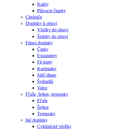
Kukly
Plávacie čiapky
Chrániče
Doplnky k obuvi
Vložky do obuvi
Šnúrky do obuvi
Fitnes doplnky
Činky
Expandery
Fit lopty
Karimatky
Silič dlane
Švihadlá
Valce
Fľaše, šejkre, termosky
Fľaše
Šejkre
Termosky
Iné doplnky
Cyklistické vložky