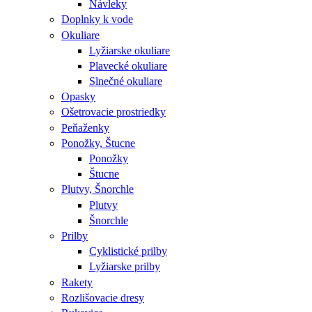
Návleky
Doplnky k vode
Okuliare
Lyžiarske okuliare
Plavecké okuliare
Slnečné okuliare
Opasky
Ošetrovacie prostriedky
Peňaženky
Ponožky, Štucne
Ponožky
Štucne
Plutvy, Šnorchle
Plutvy
Šnorchle
Prilby
Cyklistické prilby
Lyžiarske prilby
Rakety
Rozlišovacie dresy