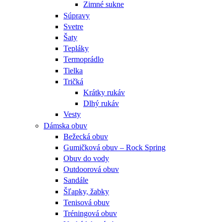
Zimné sukne
Súpravy
Svetre
Šaty
Tepláky
Termoprádlo
Tielka
Tričká
Krátky rukáv
Dlhý rukáv
Vesty
Dámska obuv
Bežecká obuv
Gumičková obuv – Rock Spring
Obuv do vody
Outdoorová obuv
Sandále
Šľapky, žabky
Tenisová obuv
Tréningová obuv