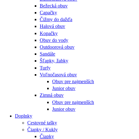
Bežecká obuv
Capačky
Čižmy do dažďa
Halová obuv
Kopačky
Obuv do vody
Outdoorová obuv
Sandále
Šľapky, žabky
Turfy
Voľnočasová obuv
Obuv pre najmenších
Junior obuv
Zimná obuv
Obuv pre najmenších
Junior obuv
Doplnky
Cestovné tašky
Čiapky / Kukly
Čiapky