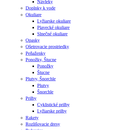
Návleky
Doplnky k vode
Okuliare
Lyžiarske okuliare
Plavecké okuliare
Slnečné okuliare
Opasky
Ošetrovacie prostriedky
Peňaženky
Ponožky, Štucne
Ponožky
Štucne
Plutvy, Šnorchle
Plutvy
Šnorchle
Prilby
Cyklistické prilby
Lyžiarske prilby
Rakety
Rozlišovacie dresy