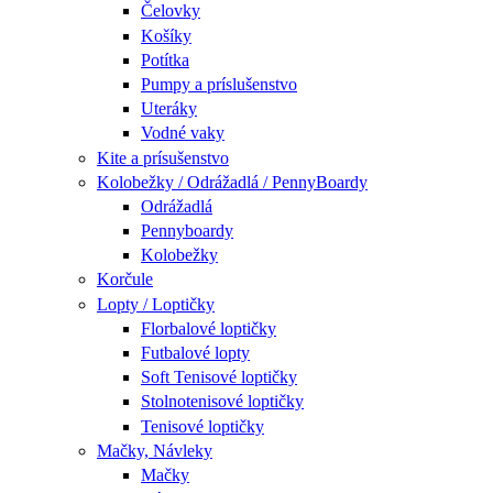
Čelovky
Košíky
Potítka
Pumpy a príslušenstvo
Uteráky
Vodné vaky
Kite a prísušenstvo
Kolobežky / Odrážadlá / PennyBoardy
Odrážadlá
Pennyboardy
Kolobežky
Korčule
Lopty / Loptičky
Florbalové loptičky
Futbalové lopty
Soft Tenisové loptičky
Stolnotenisové loptičky
Tenisové loptičky
Mačky, Návleky
Mačky