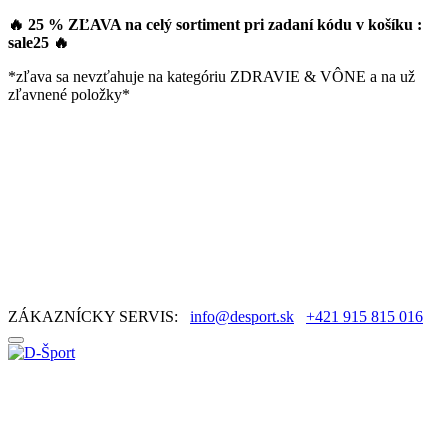
🔥 25 % ZĽAVA na celý sortiment pri zadaní kódu v košíku :
sale25
🔥
*zľava sa nevzťahuje na kategóriu ZDRAVIE & VÔNE a na už
zľavnené položky*
ZÁKAZNÍCKY SERVIS:
info@desport.sk
+421 915 815 016