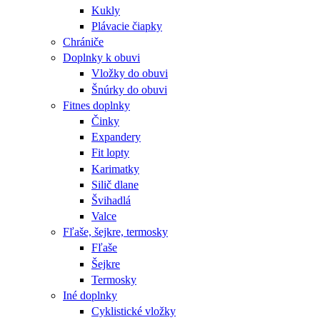
Kukly
Plávacie čiapky
Chrániče
Doplnky k obuvi
Vložky do obuvi
Šnúrky do obuvi
Fitnes doplnky
Činky
Expandery
Fit lopty
Karimatky
Silič dlane
Švihadlá
Valce
Fľaše, šejkre, termosky
Fľaše
Šejkre
Termosky
Iné doplnky
Cyklistické vložky