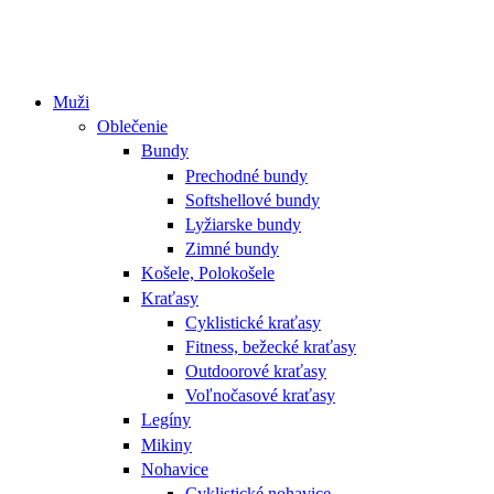
Muži
Oblečenie
Bundy
Prechodné bundy
Softshellové bundy
Lyžiarske bundy
Zimné bundy
Košele, Polokošele
Kraťasy
Cyklistické kraťasy
Fitness, bežecké kraťasy
Outdoorové kraťasy
Voľnočasové kraťasy
Legíny
Mikiny
Nohavice
Cyklistické nohavice