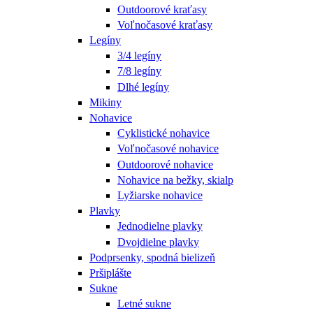
Outdoorové kraťasy
Voľnočasové kraťasy
Legíny
3/4 legíny
7/8 legíny
Dlhé legíny
Mikiny
Nohavice
Cyklistické nohavice
Voľnočasové nohavice
Outdoorové nohavice
Nohavice na bežky, skialp
Lyžiarske nohavice
Plavky
Jednodielne plavky
Dvojdielne plavky
Podprsenky, spodná bielizeň
Pršiplášte
Sukne
Letné sukne