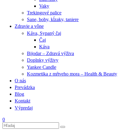
Vaky
Trekingové palice
Sane, boby, kĺzaky, taniere
Zdravie a vône
Káva, Sypaný čaj
Čaj
Káva
Bijodar – Zdravá výživa
Doplnky výživy
Yankee Candle
Kozmetika z mŕtveho mora – Health & Beauty
O nás
Prevádzka
Blog
Kontakt
Výpredaj
0