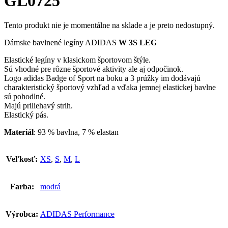
GL0725
Tento produkt nie je momentálne na sklade a je preto nedostupný.
Dámske bavlnené legíny ADIDAS
W 3S LEG
Elastické legíny v klasickom športovom štýle.
Sú vhodné pre rôzne športové aktivity ale aj odpočinok.
Logo adidas Badge of Sport na boku a 3 prúžky im dodávajú
charakteristický športový vzhľad a vďaka jemnej elastickej bavlne
sú pohodlné.
Majú priliehavý strih.
Elastický pás.
Materiál
: 93 % bavlna, 7 % elastan
Veľkosť:
XS
,
S
,
M
,
L
Farba:
modrá
Výrobca:
ADIDAS Performance