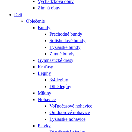
Vychádzková obuv
Zimná obuv
Deti
Oblečenie
Bundy
Prechodné bundy
Softshellové bundy
Lyžiarske bundy
Zimné bundy
Gymnastické dresy
Kraťasy
Legíny
3/4 legíny
Dlhé legíny
Mikiny
Nohavice
Voľnočasové nohavice
Outdoorové nohavice
Lyžiarske nohavice
Plavky