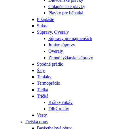
Dievčenské plavky
Chlapčenské plavky
Plavky pre bábatká
Pršiplášte
Sukne
Súpravy, Overaly
Súpravy pre najmenších
Junior súpravy
Overaly
Zimné lyžiarske súpravy
Spodné prádlo
Šaty
Tepláky
Termoprádlo
Tielká
Tričká
Krátky rukáv
Dlhý rukáv
Vesty
Detská obuv
Basketbalová obuv