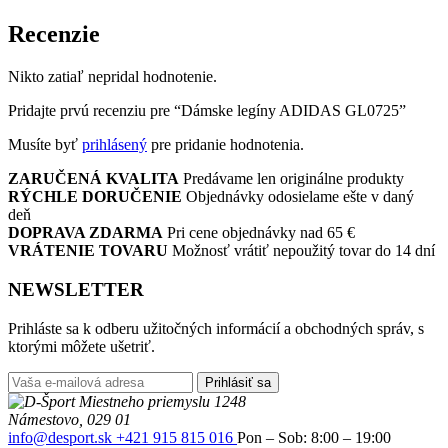
Recenzie
Nikto zatiaľ nepridal hodnotenie.
Pridajte prvú recenziu pre “Dámske legíny ADIDAS GL0725”
Musíte byť
prihlásený
pre pridanie hodnotenia.
ZARUČENÁ KVALITA
Predávame len originálne produkty
RÝCHLE DORUČENIE
Objednávky odosielame ešte v daný
deň
DOPRAVA ZDARMA
Pri cene objednávky nad 65 €
VRÁTENIE TOVARU
Možnosť vrátiť nepoužitý tovar do 14 dní
NEWSLETTER
Prihláste sa k odberu užitočných informácií a obchodných správ, s
ktorými môžete ušetriť.
Prihlásiť sa
Miestneho priemyslu 1248
Námestovo, 029 01
info@desport.sk
+421 915 815 016
Pon – Sob: 8:00 – 19:00