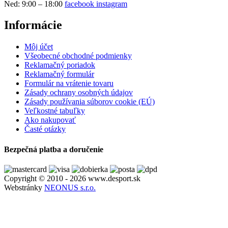
Ned: 9:00 – 18:00
facebook
instagram
Informácie
Môj účet
Všeobecné obchodné podmienky
Reklamačný poriadok
Reklamačný formulár
Formulár na vrátenie tovaru
Zásady ochrany osobných údajov
Zásady používania súborov cookie (EÚ)
Veľkostné tabuľky
Ako nakupovať
Časté otázky
Bezpečná platba a doručenie
Copyright © 2010 - 2026 www.desport.sk
Webstránky
NEONUS s.r.o.