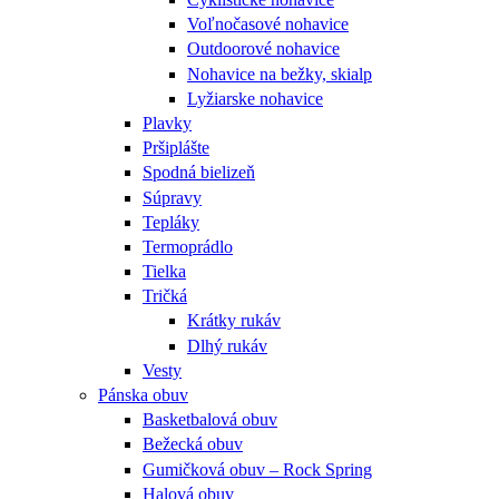
Voľnočasové nohavice
Outdoorové nohavice
Nohavice na bežky, skialp
Lyžiarske nohavice
Plavky
Pršiplášte
Spodná bielizeň
Súpravy
Tepláky
Termoprádlo
Tielka
Tričká
Krátky rukáv
Dlhý rukáv
Vesty
Pánska obuv
Basketbalová obuv
Bežecká obuv
Gumičková obuv – Rock Spring
Halová obuv