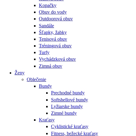
Kopačky
Obuv do vody
Outdoorová obuv
Sandále
Šľapky, žabky
Tenisová obuv
Tréningová obuv
Turfy
Vychádzková obuv
Zimná obuv
Ženy
Oblečenie
Bundy
Prechodné bundy
Softshellové bundy
Lyžiarske bundy
Zimné bundy
Kraťasy
Cyklistické kraťasy
Fitness, bežecké kraťasy