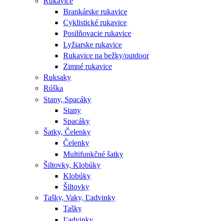
Rukavice
Brankárske rukavice
Cyklistické rukavice
Posilňovacie rukavice
Lyžiarske rukavice
Rukavice na bežky/outdoor
Zimné rukavice
Ruksaky
Rúška
Stany, Spacáky
Stany
Spacáky
Šatky, Čelenky
Čelenky
Multifunkčné šatky
Šiltovky, Klobúky
Klobúky
Šiltovky
Tašky, Vaky, Ľadvinky
Tašky
Ľadvinky