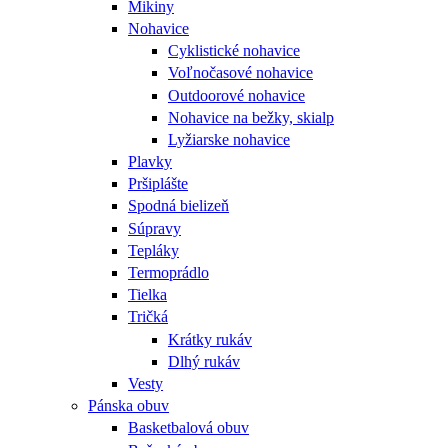
Mikiny
Nohavice
Cyklistické nohavice
Voľnočasové nohavice
Outdoorové nohavice
Nohavice na bežky, skialp
Lyžiarske nohavice
Plavky
Pršiplášte
Spodná bielizeň
Súpravy
Tepláky
Termoprádlo
Tielka
Tričká
Krátky rukáv
Dlhý rukáv
Vesty
Pánska obuv
Basketbalová obuv