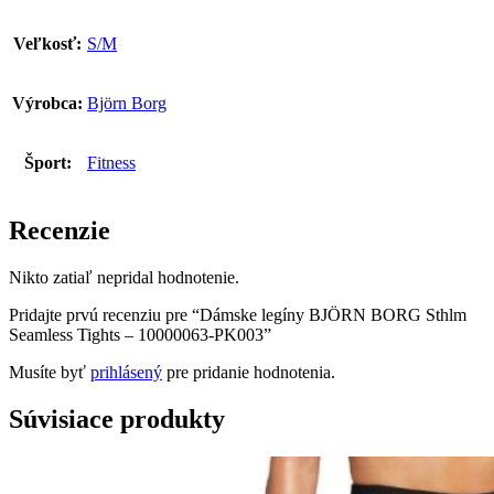
Veľkosť:
S/M
Výrobca:
Björn Borg
Šport:
Fitness
Recenzie
Nikto zatiaľ nepridal hodnotenie.
Pridajte prvú recenziu pre “Dámske legíny BJÖRN BORG Sthlm
Seamless Tights – 10000063-PK003”
Musíte byť
prihlásený
pre pridanie hodnotenia.
Súvisiace produkty