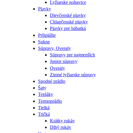
Lyžiarske nohavice
Plavky
Dievčenské plavky
Chlapčenské plavky
Plavky pre bábatká
Pršiplášte
Sukne
Súpravy, Overaly
Súpravy pre najmenších
Junior súpravy
Overaly
Zimné lyžiarske súpravy
Spodné prádlo
Šaty
Tepláky
Termoprádlo
Tielká
Tričká
Krátky rukáv
Dlhý rukáv