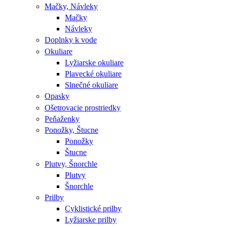
Mačky, Návleky
Mačky
Návleky
Doplnky k vode
Okuliare
Lyžiarske okuliare
Plavecké okuliare
Slnečné okuliare
Opasky
Ošetrovacie prostriedky
Peňaženky
Ponožky, Štucne
Ponožky
Štucne
Plutvy, Šnorchle
Plutvy
Šnorchle
Prilby
Cyklistické prilby
Lyžiarske prilby