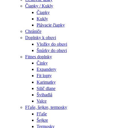
Čiapky / Kukly
Čiapky
Kukly
Plávacie čiapky
Chrániče
Doplnky k obuvi
Vložky do obuvi
Šnúrky do obuvi
Fitnes doplnky
Činky
Expandery
Fit lopty
Karimatky
Silič dlane
Švihadlá
Valce
Fľaše, šejkre, termosky
Fľaše
Šejkre
Termosky