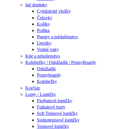
Iné doplnky
Cyklistické vložky
Čelovky
Košíky
Potítka
Pumpy a príslušenstvo
Uteráky
Vodné vaky
Kite a prísušenstvo
Kolobežky / Odrážadlá / PennyBoardy
Odrážadlá
Pennyboardy
Kolobežky
Korčule
Lopty / Loptičky
Florbalové loptičky
Futbalové lopty
Soft Tenisové loptičky
Stolnotenisové loptičky
Tenisové loptičky