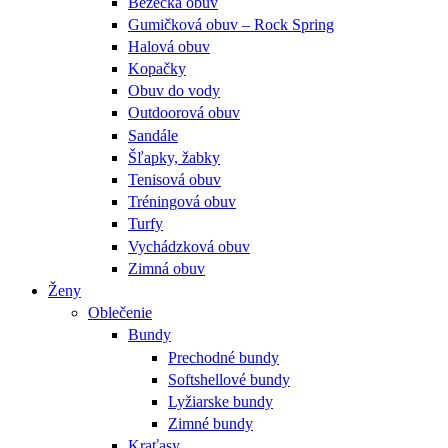
Bežecká obuv
Gumičková obuv – Rock Spring
Halová obuv
Kopačky
Obuv do vody
Outdoorová obuv
Sandále
Šľapky, žabky
Tenisová obuv
Tréningová obuv
Turfy
Vychádzková obuv
Zimná obuv
Ženy
Oblečenie
Bundy
Prechodné bundy
Softshellové bundy
Lyžiarske bundy
Zimné bundy
Kraťasy