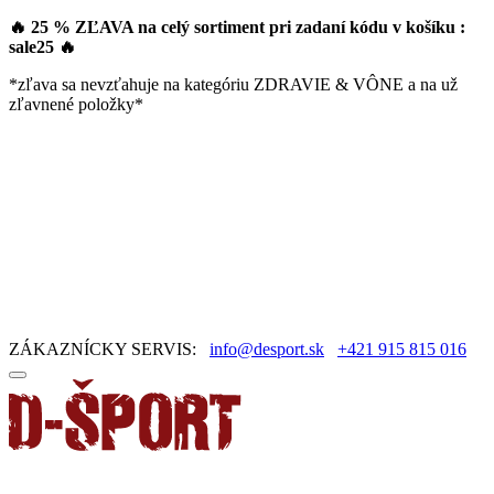
🔥 25 % ZĽAVA na celý sortiment pri zadaní kódu v košíku :
sale25
🔥
*zľava sa nevzťahuje na kategóriu ZDRAVIE & VÔNE a na už
zľavnené položky*
ZÁKAZNÍCKY SERVIS:
info@desport.sk
+421 915 815 016