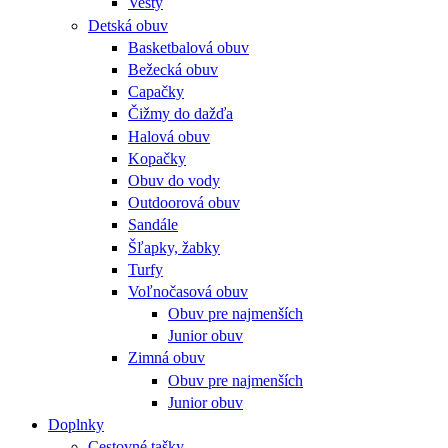
Vesty
Detská obuv
Basketbalová obuv
Bežecká obuv
Capačky
Čižmy do dažďa
Halová obuv
Kopačky
Obuv do vody
Outdoorová obuv
Sandále
Šľapky, žabky
Turfy
Voľnočasová obuv
Obuv pre najmenších
Junior obuv
Zimná obuv
Obuv pre najmenších
Junior obuv
Doplnky
Cestovné tašky