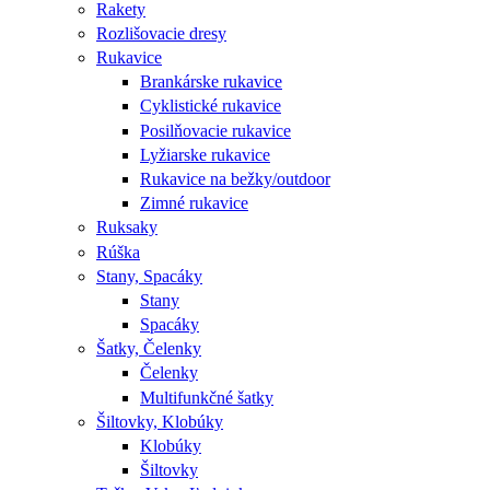
Rakety
Rozlišovacie dresy
Rukavice
Brankárske rukavice
Cyklistické rukavice
Posilňovacie rukavice
Lyžiarske rukavice
Rukavice na bežky/outdoor
Zimné rukavice
Ruksaky
Rúška
Stany, Spacáky
Stany
Spacáky
Šatky, Čelenky
Čelenky
Multifunkčné šatky
Šiltovky, Klobúky
Klobúky
Šiltovky