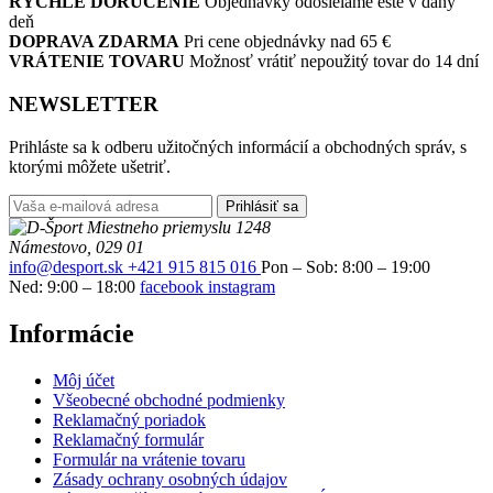
RÝCHLE DORUČENIE
Objednávky odosielame ešte v daný
deň
DOPRAVA ZDARMA
Pri cene objednávky nad 65 €
VRÁTENIE TOVARU
Možnosť vrátiť nepoužitý tovar do 14 dní
NEWSLETTER
Prihláste sa k odberu užitočných informácií a obchodných správ, s
ktorými môžete ušetriť.
Prihlásiť sa
Miestneho priemyslu 1248
Námestovo, 029 01
info@desport.sk
+421 915 815 016
Pon – Sob: 8:00 – 19:00
Ned: 9:00 – 18:00
facebook
instagram
Informácie
Môj účet
Všeobecné obchodné podmienky
Reklamačný poriadok
Reklamačný formulár
Formulár na vrátenie tovaru
Zásady ochrany osobných údajov