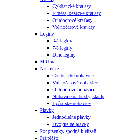
Cyklistické kraťasy
Fitness, bežecké kraťasy
Outdoorové kraťasy
Voľnočasové kraťasy
Legíny
3/4 legíny
7/8 legíny
Dlhé legíny
Mikiny
Nohavice
Cyklistické nohavice
Voľnočasové nohavice
Outdoorové nohavice
Nohavice na bežky, skialp
Lyžiarske nohavice
Plavky
Jednodielne plavky
Dvojdielne plavky
Podprsenky, spodná bielizeň
Pršiplášte