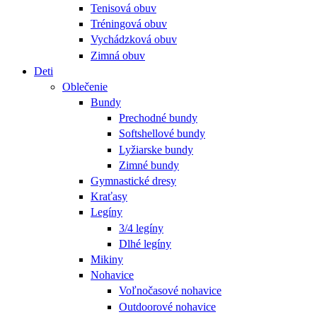
Tenisová obuv
Tréningová obuv
Vychádzková obuv
Zimná obuv
Deti
Oblečenie
Bundy
Prechodné bundy
Softshellové bundy
Lyžiarske bundy
Zimné bundy
Gymnastické dresy
Kraťasy
Legíny
3/4 legíny
Dlhé legíny
Mikiny
Nohavice
Voľnočasové nohavice
Outdoorové nohavice