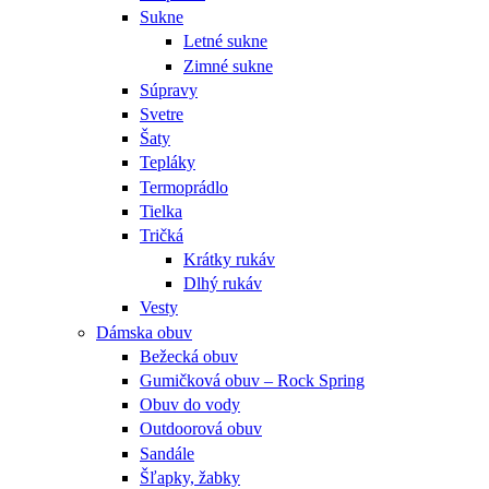
Sukne
Letné sukne
Zimné sukne
Súpravy
Svetre
Šaty
Tepláky
Termoprádlo
Tielka
Tričká
Krátky rukáv
Dlhý rukáv
Vesty
Dámska obuv
Bežecká obuv
Gumičková obuv – Rock Spring
Obuv do vody
Outdoorová obuv
Sandále
Šľapky, žabky