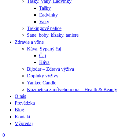
Tašky, Vaky, Ľadvinky
Tašky
Ľadvinky
Vaky
Trekingové palice
Sane, boby, kĺzaky, taniere
Zdravie a vône
Káva, Sypaný čaj
Čaj
Káva
Bijodar – Zdravá výživa
Doplnky výživy
Yankee Candle
Kozmetika z mŕtveho mora – Health & Beauty
O nás
Prevádzka
Blog
Kontakt
Výpredaj
0