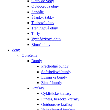
Obuv do vody
Outdoorová obuv
Sandále
Šľapky, žabky
Tenisová obuv
Tréningová obuv
Turfy
Vychádzková obuv
Zimná obuv
Ženy
Oblečenie
Bundy
Prechodné bundy
Softshellové bundy
Lyžiarske bundy
Zimné bundy
Kraťasy
Cyklistické kraťasy
Fitness, bežecké kraťasy
Outdoorové kraťasy
Voľnočasové kraťasy