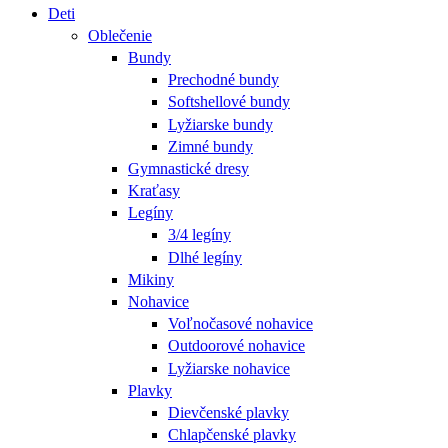
Deti
Oblečenie
Bundy
Prechodné bundy
Softshellové bundy
Lyžiarske bundy
Zimné bundy
Gymnastické dresy
Kraťasy
Legíny
3/4 legíny
Dlhé legíny
Mikiny
Nohavice
Voľnočasové nohavice
Outdoorové nohavice
Lyžiarske nohavice
Plavky
Dievčenské plavky
Chlapčenské plavky