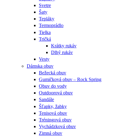
Svetre
Šaty
Tepláky
Termoprádlo
Tielka
Tričká
Krátky rukáv
Dlhý rukáv
Vesty
Dámska obuv
Bežecká obuv
Gumičková obuv – Rock Spring
Obuv do vody
Outdoorová obuv
Sandále
Šľapky, žabky
Tenisová obuv
Tréningová obuv
Vychádzková obuv
Zimná obuv