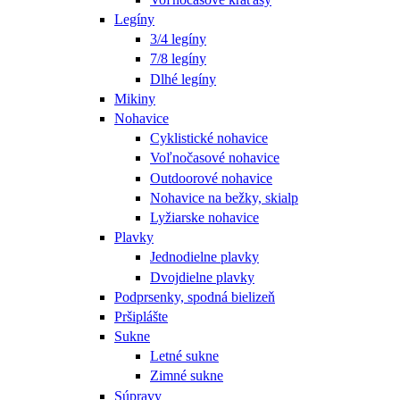
Legíny
3/4 legíny
7/8 legíny
Dlhé legíny
Mikiny
Nohavice
Cyklistické nohavice
Voľnočasové nohavice
Outdoorové nohavice
Nohavice na bežky, skialp
Lyžiarske nohavice
Plavky
Jednodielne plavky
Dvojdielne plavky
Podprsenky, spodná bielizeň
Pršiplášte
Sukne
Letné sukne
Zimné sukne
Súpravy