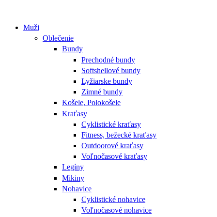
Muži
Oblečenie
Bundy
Prechodné bundy
Softshellové bundy
Lyžiarske bundy
Zimné bundy
Košele, Polokošele
Kraťasy
Cyklistické kraťasy
Fitness, bežecké kraťasy
Outdoorové kraťasy
Voľnočasové kraťasy
Legíny
Mikiny
Nohavice
Cyklistické nohavice
Voľnočasové nohavice