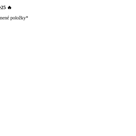
le25
🔥
nené položky*