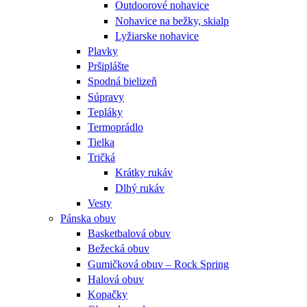
Outdoorové nohavice
Nohavice na bežky, skialp
Lyžiarske nohavice
Plavky
Pršiplášte
Spodná bielizeň
Súpravy
Tepláky
Termoprádlo
Tielka
Tričká
Krátky rukáv
Dlhý rukáv
Vesty
Pánska obuv
Basketbalová obuv
Bežecká obuv
Gumičková obuv – Rock Spring
Halová obuv
Kopačky