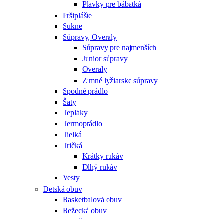
Plavky pre bábatká
Pršiplášte
Sukne
Súpravy, Overaly
Súpravy pre najmenších
Junior súpravy
Overaly
Zimné lyžiarske súpravy
Spodné prádlo
Šaty
Tepláky
Termoprádlo
Tielká
Tričká
Krátky rukáv
Dlhý rukáv
Vesty
Detská obuv
Basketbalová obuv
Bežecká obuv