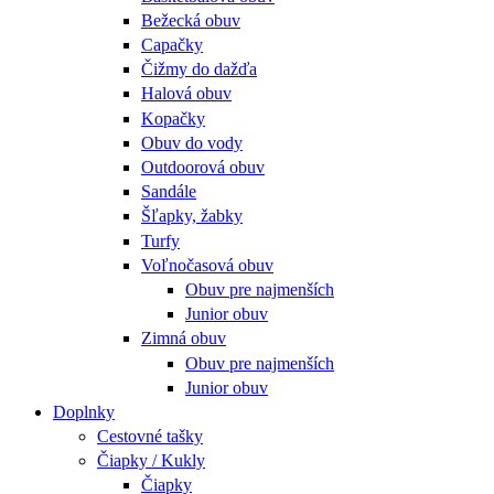
Bežecká obuv
Capačky
Čižmy do dažďa
Halová obuv
Kopačky
Obuv do vody
Outdoorová obuv
Sandále
Šľapky, žabky
Turfy
Voľnočasová obuv
Obuv pre najmenších
Junior obuv
Zimná obuv
Obuv pre najmenších
Junior obuv
Doplnky
Cestovné tašky
Čiapky / Kukly
Čiapky