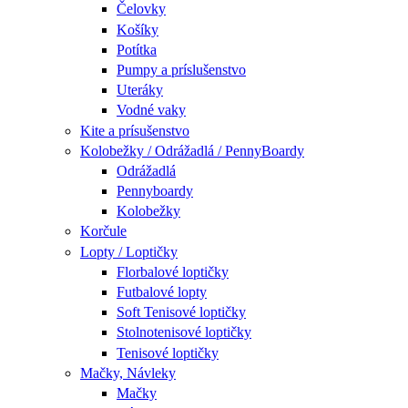
Čelovky
Košíky
Potítka
Pumpy a príslušenstvo
Uteráky
Vodné vaky
Kite a prísušenstvo
Kolobežky / Odrážadlá / PennyBoardy
Odrážadlá
Pennyboardy
Kolobežky
Korčule
Lopty / Loptičky
Florbalové loptičky
Futbalové lopty
Soft Tenisové loptičky
Stolnotenisové loptičky
Tenisové loptičky
Mačky, Návleky
Mačky