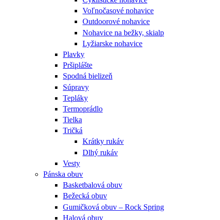
Voľnočasové nohavice
Outdoorové nohavice
Nohavice na bežky, skialp
Lyžiarske nohavice
Plavky
Pršiplášte
Spodná bielizeň
Súpravy
Tepláky
Termoprádlo
Tielka
Tričká
Krátky rukáv
Dlhý rukáv
Vesty
Pánska obuv
Basketbalová obuv
Bežecká obuv
Gumičková obuv – Rock Spring
Halová obuv