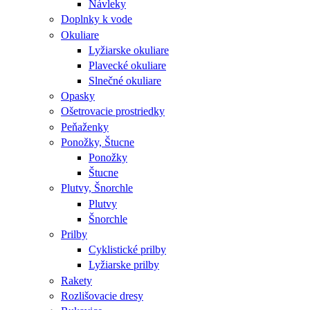
Návleky
Doplnky k vode
Okuliare
Lyžiarske okuliare
Plavecké okuliare
Slnečné okuliare
Opasky
Ošetrovacie prostriedky
Peňaženky
Ponožky, Štucne
Ponožky
Štucne
Plutvy, Šnorchle
Plutvy
Šnorchle
Prilby
Cyklistické prilby
Lyžiarske prilby
Rakety
Rozlišovacie dresy