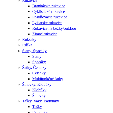
Rukavice
Brankárske rukavice
Cyklistické rukavice
Posilňovacie rukavice
Lyžiarske rukavice
Rukavice na bežky/outdoor
Zimné rukavice
Ruksaky
Rúška
Stany, Spacáky
Stany
Spacáky
Šatky, Čelenky
Čelenky
Multifunkčné šatky
Šiltovky, Klobúky
Klobúky
Šiltovky
Tašky, Vaky, Ľadvinky
Tašky
Ľadvinky