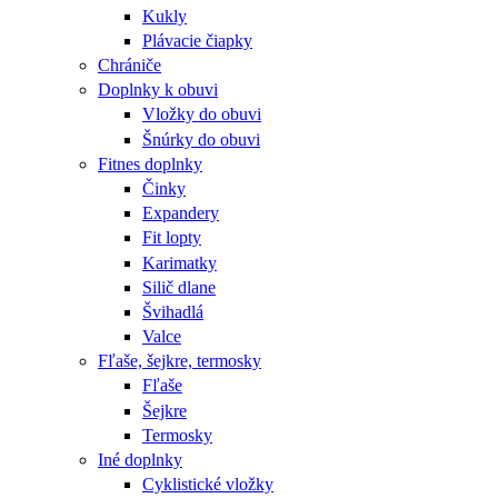
Kukly
Plávacie čiapky
Chrániče
Doplnky k obuvi
Vložky do obuvi
Šnúrky do obuvi
Fitnes doplnky
Činky
Expandery
Fit lopty
Karimatky
Silič dlane
Švihadlá
Valce
Fľaše, šejkre, termosky
Fľaše
Šejkre
Termosky
Iné doplnky
Cyklistické vložky