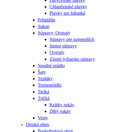
Dievčenské plavky
Chlapčenské plavky
Plavky pre bábatká
Pršiplášte
Sukne
Súpravy, Overaly
Súpravy pre najmenších
Junior súpravy
Overaly
Zimné lyžiarske súpravy
Spodné prádlo
Šaty
Tepláky
Termoprádlo
Tielká
Tričká
Krátky rukáv
Dlhý rukáv
Vesty
Detská obuv
Basketbalová obuv