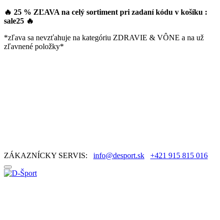
🔥 25 % ZĽAVA na celý sortiment pri zadaní kódu v košíku :
sale25
🔥
*zľava sa nevzťahuje na kategóriu ZDRAVIE & VÔNE a na už
zľavnené položky*
ZÁKAZNÍCKY SERVIS:
info@desport.sk
+421 915 815 016