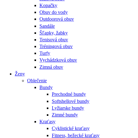
Kopačky
Obuv do vody
Outdoorová obuv
Sandále
Šľapky, žabky
Tenisová obuv
Tréningová obuv
Turfy
Vychádzková obuv
Zimná obuv
Ženy
Oblečenie
Bundy
Prechodné bundy
Softshellové bundy
Lyžiarske bundy
Zimné bundy
Kraťasy
Cyklistické kraťasy
Fitness, bežecké kraťasy