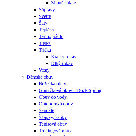
Zimné sukne
Súpravy
Svetre
Šaty
Tepláky
Termoprádlo
Tielka
Tričká
Krátky rukáv
Dlhý rukáv
Vesty
Dámska obuv
Bežecká obuv
Gumičková obuv – Rock Spring
Obuv do vody
Outdoorová obuv
Sandále
Šľapky, žabky
Tenisová obuv
Tréningová obuv