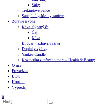
Vaky
Trekingové palice
Sane, boby, kĺzaky, taniere
Zdravie a vône
Káva, Sypaný čaj
Čaj
Káva
Bijodar – Zdravá výživa
Doplnky výživy
Yankee Candle
Kozmetika z mŕtveho mora – Health & Beauty
O nás
Prevádzka
Blog
Kontakt
Výpredaj
0