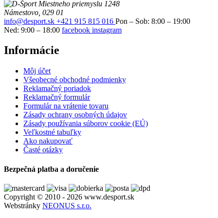
Miestneho priemyslu 1248
Námestovo, 029 01
info@desport.sk
+421 915 815 016
Pon – Sob: 8:00 – 19:00
Ned: 9:00 – 18:00
facebook
instagram
Informácie
Môj účet
Všeobecné obchodné podmienky
Reklamačný poriadok
Reklamačný formulár
Formulár na vrátenie tovaru
Zásady ochrany osobných údajov
Zásady používania súborov cookie (EÚ)
Veľkostné tabuľky
Ako nakupovať
Časté otázky
Bezpečná platba a doručenie
Copyright © 2010 - 2026 www.desport.sk
Webstránky
NEONUS s.r.o.