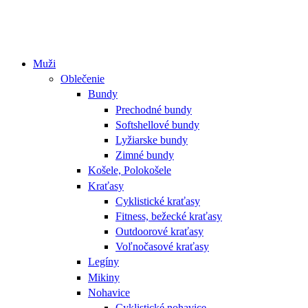
Muži
Oblečenie
Bundy
Prechodné bundy
Softshellové bundy
Lyžiarske bundy
Zimné bundy
Košele, Polokošele
Kraťasy
Cyklistické kraťasy
Fitness, bežecké kraťasy
Outdoorové kraťasy
Voľnočasové kraťasy
Legíny
Mikiny
Nohavice
Cyklistické nohavice