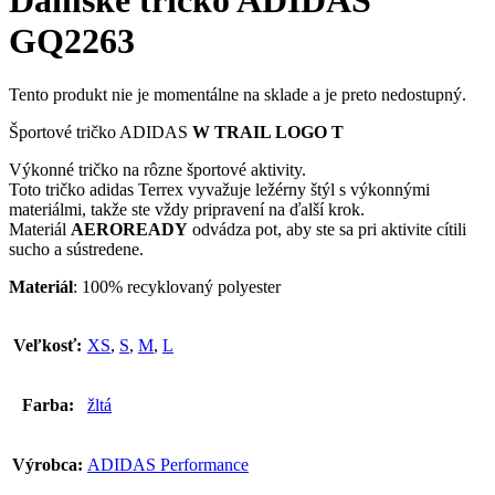
GQ2263
Tento produkt nie je momentálne na sklade a je preto nedostupný.
Športové tričko ADIDAS
W TRAIL LOGO T
Výkonné tričko na rôzne športové aktivity.
Toto tričko adidas Terrex vyvažuje ležérny štýl s výkonnými
materiálmi, takže ste vždy pripravení na ďalší krok.
Materiál
AEROREADY
odvádza pot, aby ste sa pri aktivite cítili
sucho a sústredene.
Materiál
: 100% recyklovaný polyester
Veľkosť:
XS
,
S
,
M
,
L
Farba:
žltá
Výrobca:
ADIDAS Performance