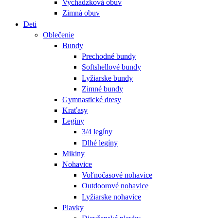
Vychádzková obuv
Zimná obuv
Deti
Oblečenie
Bundy
Prechodné bundy
Softshellové bundy
Lyžiarske bundy
Zimné bundy
Gymnastické dresy
Kraťasy
Legíny
3/4 legíny
Dlhé legíny
Mikiny
Nohavice
Voľnočasové nohavice
Outdoorové nohavice
Lyžiarske nohavice
Plavky