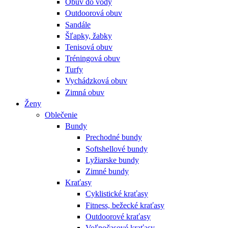
Obuv do vody
Outdoorová obuv
Sandále
Šľapky, žabky
Tenisová obuv
Tréningová obuv
Turfy
Vychádzková obuv
Zimná obuv
Ženy
Oblečenie
Bundy
Prechodné bundy
Softshellové bundy
Lyžiarske bundy
Zimné bundy
Kraťasy
Cyklistické kraťasy
Fitness, bežecké kraťasy
Outdoorové kraťasy
Voľnočasové kraťasy