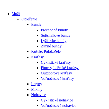
Muži
Oblečenie
Bundy
Prechodné bundy
Softshellové bundy
Lyžiarske bundy
Zimné bundy
Košele, Polokošele
Kraťasy
Cyklistické kraťasy
Fitness, bežecké kraťasy
Outdoorové kraťasy
Voľnočasové kraťasy
Legíny
Mikiny
Nohavice
Cyklistické nohavice
Voľnočasové nohavice