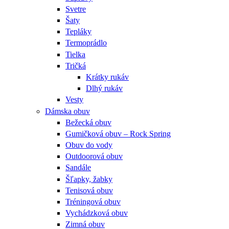
Svetre
Šaty
Tepláky
Termoprádlo
Tielka
Tričká
Krátky rukáv
Dlhý rukáv
Vesty
Dámska obuv
Bežecká obuv
Gumičková obuv – Rock Spring
Obuv do vody
Outdoorová obuv
Sandále
Šľapky, žabky
Tenisová obuv
Tréningová obuv
Vychádzková obuv
Zimná obuv