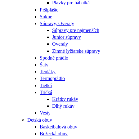
Plavky pre bábatká
Pršiplášte
Sukne
Súpravy, Overaly
Súpravy pre najmenších
Junior súpravy
Overaly
Zimné lyžiarske súpravy
Spodné prádlo
Šaty
Tepláky
Termoprádlo
Tielká
Tričká
Krátky rukáv
Dlhý rukáv
Vesty
Detská obuv
Basketbalová obuv
Bežecká obuv