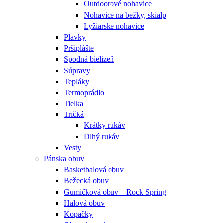
Outdoorové nohavice
Nohavice na bežky, skialp
Lyžiarske nohavice
Plavky
Pršiplášte
Spodná bielizeň
Súpravy
Tepláky
Termoprádlo
Tielka
Tričká
Krátky rukáv
Dlhý rukáv
Vesty
Pánska obuv
Basketbalová obuv
Bežecká obuv
Gumičková obuv – Rock Spring
Halová obuv
Kopačky