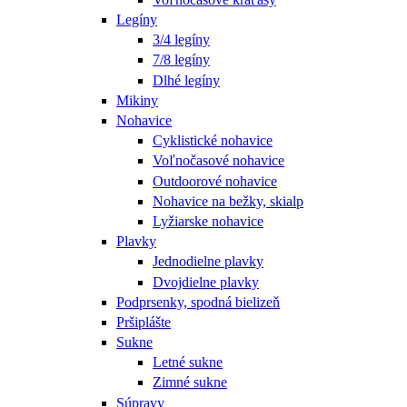
Legíny
3/4 legíny
7/8 legíny
Dlhé legíny
Mikiny
Nohavice
Cyklistické nohavice
Voľnočasové nohavice
Outdoorové nohavice
Nohavice na bežky, skialp
Lyžiarske nohavice
Plavky
Jednodielne plavky
Dvojdielne plavky
Podprsenky, spodná bielizeň
Pršiplášte
Sukne
Letné sukne
Zimné sukne
Súpravy