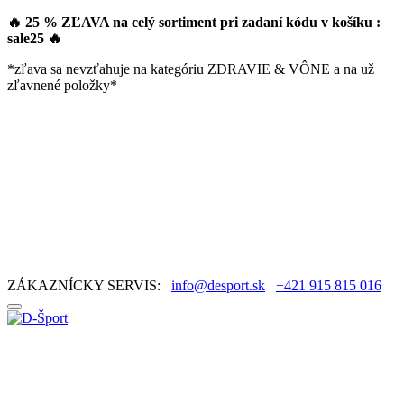
🔥 25 % ZĽAVA na celý sortiment pri zadaní kódu v košíku :
sale25
🔥
*zľava sa nevzťahuje na kategóriu ZDRAVIE & VÔNE a na už
zľavnené položky*
ZÁKAZNÍCKY SERVIS:
info@desport.sk
+421 915 815 016