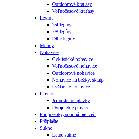
Outdoorové kraťasy
Voľnočasové kraťasy
Legíny
3/4 legíny
7/8 legíny
Dlhé legíny
Mikiny
Nohavice
Cyklistické nohavice
Voľnočasové nohavice
Outdoorové nohavice
Nohavice na bežky, skialp
Lyžiarske nohavice
Plavky
Jednodielne plavky
Dvojdielne plavky
Podprsenky, spodná bielizeň
Pršiplášte
Sukne
Letné sukne