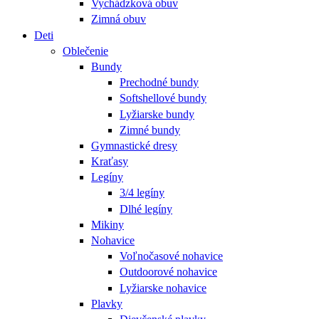
Vychádzková obuv
Zimná obuv
Deti
Oblečenie
Bundy
Prechodné bundy
Softshellové bundy
Lyžiarske bundy
Zimné bundy
Gymnastické dresy
Kraťasy
Legíny
3/4 legíny
Dlhé legíny
Mikiny
Nohavice
Voľnočasové nohavice
Outdoorové nohavice
Lyžiarske nohavice
Plavky