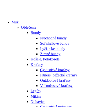
Muži
Oblečenie
Bundy
Prechodné bundy
Softshellové bundy
Lyžiarske bundy
Zimné bundy
Košele, Polokošele
Kraťasy
Cyklistické kraťasy
Fitness, bežecké kraťasy
Outdoorové kraťasy
Voľnočasové kraťasy
Legíny
Mikiny
Nohavice
Cyklistické nohavice