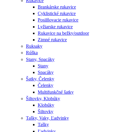
Rukavice
Brankárske rukavice
Cyklistické rukavice
Posilňovacie rukavice
Lyžiarske rukavice
Rukavice na bežky/outdoor
Zimné rukavice
Ruksaky
Rúška
Stany, Spacáky
Stany
Spacáky
Šatky, Čelenky
Čelenky
Multifunkčné šatky
Šiltovky, Klobúky
Klobúky
Šiltovky
Tašky, Vaky, Ľadvinky
Tašky
Ľadvinky