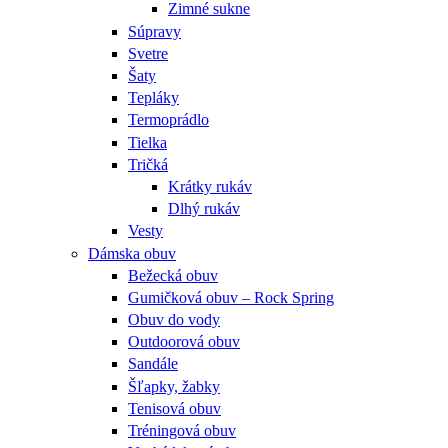
Zimné sukne
Súpravy
Svetre
Šaty
Tepláky
Termoprádlo
Tielka
Tričká
Krátky rukáv
Dlhý rukáv
Vesty
Dámska obuv
Bežecká obuv
Gumičková obuv – Rock Spring
Obuv do vody
Outdoorová obuv
Sandále
Šľapky, žabky
Tenisová obuv
Tréningová obuv