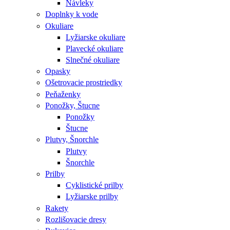
Návleky
Doplnky k vode
Okuliare
Lyžiarske okuliare
Plavecké okuliare
Slnečné okuliare
Opasky
Ošetrovacie prostriedky
Peňaženky
Ponožky, Štucne
Ponožky
Štucne
Plutvy, Šnorchle
Plutvy
Šnorchle
Prilby
Cyklistické prilby
Lyžiarske prilby
Rakety
Rozlišovacie dresy