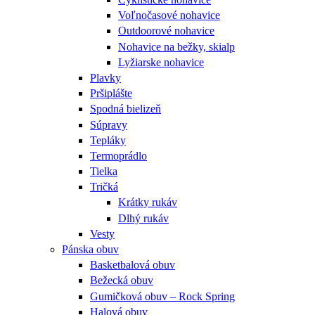
Voľnočasové nohavice
Outdoorové nohavice
Nohavice na bežky, skialp
Lyžiarske nohavice
Plavky
Pršiplášte
Spodná bielizeň
Súpravy
Tepláky
Termoprádlo
Tielka
Tričká
Krátky rukáv
Dlhý rukáv
Vesty
Pánska obuv
Basketbalová obuv
Bežecká obuv
Gumičková obuv – Rock Spring
Halová obuv