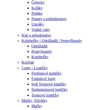
Čelovky
Košíky
Potítka
Pumpy a príslušenstvo
Uteráky
Vodné vaky
Kite a prísušenstvo
Kolobežky / Odrážadlá / PennyBoardy
Odrážadlá
Pennyboardy
Kolobežky
Korčule
Lopty / Loptičky
Florbalové loptičky
Futbalové lopty
Soft Tenisové loptičky
Stolnotenisové loptičky
Tenisové loptičky
Mačky, Návleky
Mačky