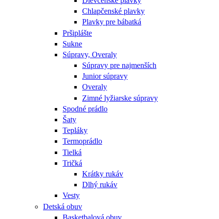
Dievčenské plavky
Chlapčenské plavky
Plavky pre bábatká
Pršiplášte
Sukne
Súpravy, Overaly
Súpravy pre najmenších
Junior súpravy
Overaly
Zimné lyžiarske súpravy
Spodné prádlo
Šaty
Tepláky
Termoprádlo
Tielká
Tričká
Krátky rukáv
Dlhý rukáv
Vesty
Detská obuv
Basketbalová obuv