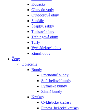
Kopačky
Obuv do vody
Outdoorová obuv
Sandále
Šľapky, žabky
Tenisová obuv
Tréningová obuv
Turfy
Vychádzková obuv
Zimná obuv
Ženy
Oblečenie
Bundy
Prechodné bundy
Softshellové bundy
Lyžiarske bundy
Zimné bundy
Kraťasy
Cyklistické kraťasy
Fitness, bežecké kraťasy