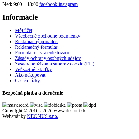
Ned: 9:00 – 18:00
facebook
instagram
Informácie
Môj účet
Všeobecné obchodné podmienky
Reklamačný poriadok
Reklamačný formulár
Formulár na vrátenie tovaru
Zásady ochrany osobných údajov
Zásady používania súborov cookie (EÚ)
Veľkostné tabuľky
Ako nakupovať
Časté otázky
Bezpečná platba a doručenie
Copyright © 2010 - 2026 www.desport.sk
Webstránky
NEONUS s.r.o.