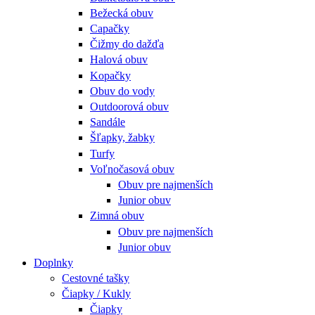
Bežecká obuv
Capačky
Čižmy do dažďa
Halová obuv
Kopačky
Obuv do vody
Outdoorová obuv
Sandále
Šľapky, žabky
Turfy
Voľnočasová obuv
Obuv pre najmenších
Junior obuv
Zimná obuv
Obuv pre najmenších
Junior obuv
Doplnky
Cestovné tašky
Čiapky / Kukly
Čiapky