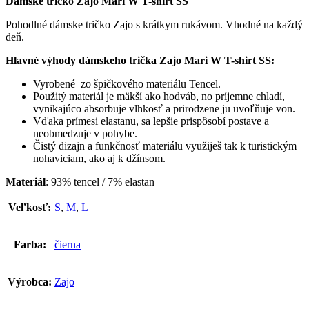
Dámske tričko Zajo Mari W T-shirt SS
Pohodlné dámske tričko Zajo s krátkym rukávom. Vhodné na každý
deň.
Hlavné výhody dámskeho trička Zajo Mari W T-shirt SS:
Vyrobené zo špičkového materiálu Tencel.
Použitý materiál je mäkší ako hodváb, no príjemne chladí,
vynikajúco absorbuje vlhkosť a prirodzene ju uvoľňuje von.
Vďaka prímesi elastanu, sa lepšie prispôsobí postave a
neobmedzuje v pohybe.
Čistý dizajn a funkčnosť materiálu využiješ tak k turistickým
nohaviciam, ako aj k džínsom.
Materiál
: 93% tencel / 7% elastan
Veľkosť:
S
,
M
,
L
Farba:
čierna
Výrobca:
Zajo