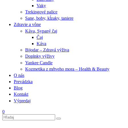
Vaky
Trekingové palice
Sane, boby, kĺzaky, taniere
Zdravie a vône
Káva, Sypaný čaj
Čaj
Káva
Bijodar – Zdravá výživa
Doplnky výživy
Yankee Candle
Kozmetika z mŕtveho mora – Health & Beauty
O nás
Prevádzka
Blog
Kontakt
Výpredaj
0