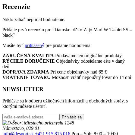
Recenzie
Nikto zatiaľ nepridal hodnotenie.
Pridajte prvú recenziu pre “Dámske tričko Zajo Mari W T-shirt SS –
black”
Musíte byť
prihlásený
pre pridanie hodnotenia.
ZARUČENÁ KVALITA
Predávame len originálne produkty
RÝCHLE DORUČENIE
Objednávky odosielame ešte v daný
deň
DOPRAVA ZDARMA
Pri cene objednávky nad 65 €
VRÁTENIE TOVARU
Možnosť vrátiť nepoužitý tovar do 14 dní
NEWSLETTER
Prihláste sa k odberu užitočných informácií a obchodných správ, s
ktorými môžete ušetriť.
Prihlásiť sa
Miestneho priemyslu 1248
Námestovo, 029 01
info@desport.sk
+421 915 815 016
Pon – Sob: 8:00 – 19:00