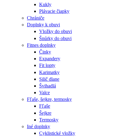
Kukly
Plávacie čiapky
Chrániče
Doplnky k obuvi
Vložky do obuvi
Šnúrky do obuvi
Fitnes doplnky
Činky
Expandery
Fit lopty
Karimatky
Silič dlane
Švihadlá
Valce
Fľaše, šejkre, termosky
Fľaše
Šejkre
Termosky
Iné doplnky
Cyklistické vložky