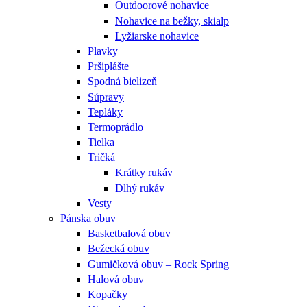
Outdoorové nohavice
Nohavice na bežky, skialp
Lyžiarske nohavice
Plavky
Pršiplášte
Spodná bielizeň
Súpravy
Tepláky
Termoprádlo
Tielka
Tričká
Krátky rukáv
Dlhý rukáv
Vesty
Pánska obuv
Basketbalová obuv
Bežecká obuv
Gumičková obuv – Rock Spring
Halová obuv
Kopačky