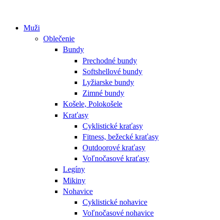
Muži
Oblečenie
Bundy
Prechodné bundy
Softshellové bundy
Lyžiarske bundy
Zimné bundy
Košele, Polokošele
Kraťasy
Cyklistické kraťasy
Fitness, bežecké kraťasy
Outdoorové kraťasy
Voľnočasové kraťasy
Legíny
Mikiny
Nohavice
Cyklistické nohavice
Voľnočasové nohavice