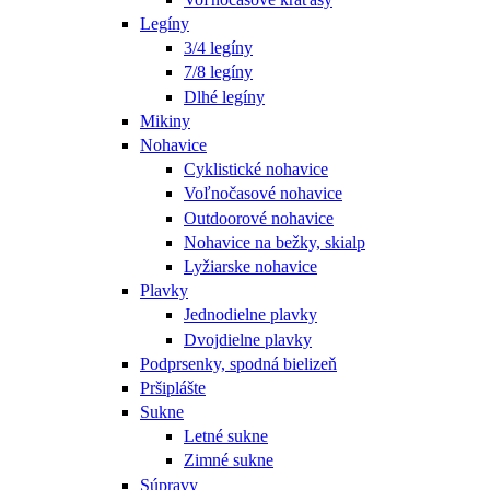
Legíny
3/4 legíny
7/8 legíny
Dlhé legíny
Mikiny
Nohavice
Cyklistické nohavice
Voľnočasové nohavice
Outdoorové nohavice
Nohavice na bežky, skialp
Lyžiarske nohavice
Plavky
Jednodielne plavky
Dvojdielne plavky
Podprsenky, spodná bielizeň
Pršiplášte
Sukne
Letné sukne
Zimné sukne
Súpravy