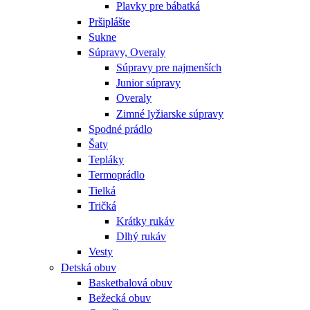
Plavky pre bábatká
Pršiplášte
Sukne
Súpravy, Overaly
Súpravy pre najmenších
Junior súpravy
Overaly
Zimné lyžiarske súpravy
Spodné prádlo
Šaty
Tepláky
Termoprádlo
Tielká
Tričká
Krátky rukáv
Dlhý rukáv
Vesty
Detská obuv
Basketbalová obuv
Bežecká obuv