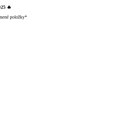
le25
🔥
nené položky*