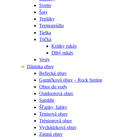
Svetre
Šaty
Tepláky
Termoprádlo
Tielka
Tričká
Krátky rukáv
Dlhý rukáv
Vesty
Dámska obuv
Bežecká obuv
Gumičková obuv – Rock Spring
Obuv do vody
Outdoorová obuv
Sandále
Šľapky, žabky
Tenisová obuv
Tréningová obuv
Vychádzková obuv
Zimná obuv