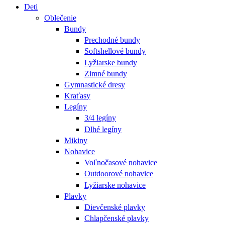
Deti
Oblečenie
Bundy
Prechodné bundy
Softshellové bundy
Lyžiarske bundy
Zimné bundy
Gymnastické dresy
Kraťasy
Legíny
3/4 legíny
Dlhé legíny
Mikiny
Nohavice
Voľnočasové nohavice
Outdoorové nohavice
Lyžiarske nohavice
Plavky
Dievčenské plavky
Chlapčenské plavky