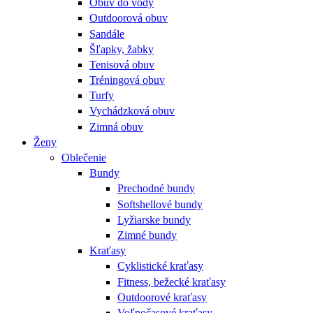
Obuv do vody
Outdoorová obuv
Sandále
Šľapky, žabky
Tenisová obuv
Tréningová obuv
Turfy
Vychádzková obuv
Zimná obuv
Ženy
Oblečenie
Bundy
Prechodné bundy
Softshellové bundy
Lyžiarske bundy
Zimné bundy
Kraťasy
Cyklistické kraťasy
Fitness, bežecké kraťasy
Outdoorové kraťasy
Voľnočasové kraťasy