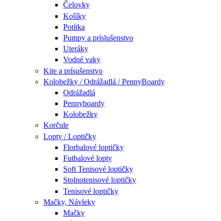
Čelovky
Košíky
Potítka
Pumpy a príslušenstvo
Uteráky
Vodné vaky
Kite a prísušenstvo
Kolobežky / Odrážadlá / PennyBoardy
Odrážadlá
Pennyboardy
Kolobežky
Korčule
Lopty / Loptičky
Florbalové loptičky
Futbalové lopty
Soft Tenisové loptičky
Stolnotenisové loptičky
Tenisové loptičky
Mačky, Návleky
Mačky