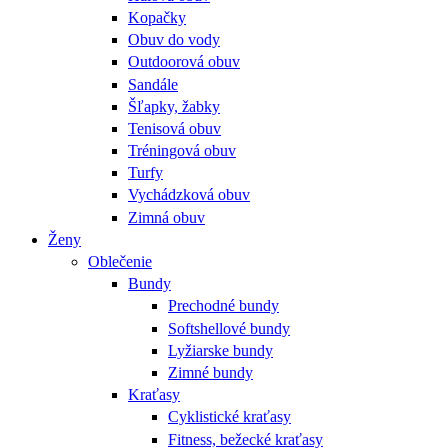
Kopačky
Obuv do vody
Outdoorová obuv
Sandále
Šľapky, žabky
Tenisová obuv
Tréningová obuv
Turfy
Vychádzková obuv
Zimná obuv
Ženy
Oblečenie
Bundy
Prechodné bundy
Softshellové bundy
Lyžiarske bundy
Zimné bundy
Kraťasy
Cyklistické kraťasy
Fitness, bežecké kraťasy