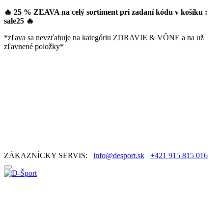
🔥 25 % ZĽAVA na celý sortiment pri zadaní kódu v košíku :
sale25
🔥
*zľava sa nevzťahuje na kategóriu ZDRAVIE & VÔNE a na už
zľavnené položky*
ZÁKAZNÍCKY SERVIS:
info@desport.sk
+421 915 815 016