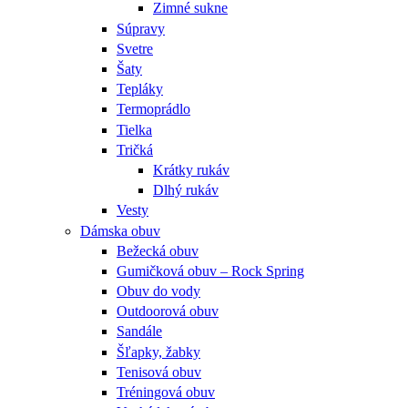
Zimné sukne
Súpravy
Svetre
Šaty
Tepláky
Termoprádlo
Tielka
Tričká
Krátky rukáv
Dlhý rukáv
Vesty
Dámska obuv
Bežecká obuv
Gumičková obuv – Rock Spring
Obuv do vody
Outdoorová obuv
Sandále
Šľapky, žabky
Tenisová obuv
Tréningová obuv