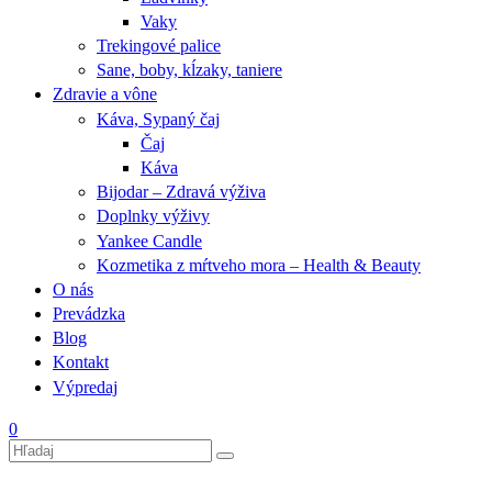
Vaky
Trekingové palice
Sane, boby, kĺzaky, taniere
Zdravie a vône
Káva, Sypaný čaj
Čaj
Káva
Bijodar – Zdravá výživa
Doplnky výživy
Yankee Candle
Kozmetika z mŕtveho mora – Health & Beauty
O nás
Prevádzka
Blog
Kontakt
Výpredaj
0