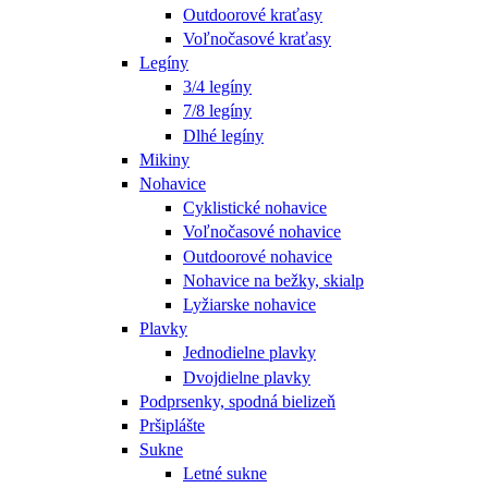
Outdoorové kraťasy
Voľnočasové kraťasy
Legíny
3/4 legíny
7/8 legíny
Dlhé legíny
Mikiny
Nohavice
Cyklistické nohavice
Voľnočasové nohavice
Outdoorové nohavice
Nohavice na bežky, skialp
Lyžiarske nohavice
Plavky
Jednodielne plavky
Dvojdielne plavky
Podprsenky, spodná bielizeň
Pršiplášte
Sukne
Letné sukne