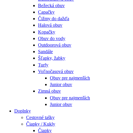
Bežecká obuv
Capačky
Čižmy do dažďa
Halová obuv
Kopačky
Obuv do vody
Outdoorová obuv
Sandále
Šľapky, žabky
Turfy
Voľnočasová obuv
Obuv pre najmenších
Junior obuv
Zimná obuv
Obuv pre najmenších
Junior obuv
Doplnky
Cestovné tašky
Čiapky / Kukly
Čiapky