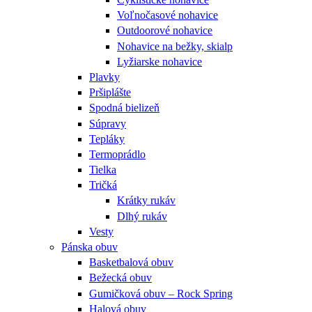
Voľnočasové nohavice
Outdoorové nohavice
Nohavice na bežky, skialp
Lyžiarske nohavice
Plavky
Pršiplášte
Spodná bielizeň
Súpravy
Tepláky
Termoprádlo
Tielka
Tričká
Krátky rukáv
Dlhý rukáv
Vesty
Pánska obuv
Basketbalová obuv
Bežecká obuv
Gumičková obuv – Rock Spring
Halová obuv