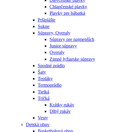
Dievčenské plavky
Chlapčenské plavky
Plavky pre bábatká
Pršiplášte
Sukne
Súpravy, Overaly
Súpravy pre najmenších
Junior súpravy
Overaly
Zimné lyžiarske súpravy
Spodné prádlo
Šaty
Tepláky
Termoprádlo
Tielká
Tričká
Krátky rukáv
Dlhý rukáv
Vesty
Detská obuv
Basketbalová obuv