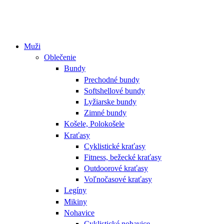
Muži
Oblečenie
Bundy
Prechodné bundy
Softshellové bundy
Lyžiarske bundy
Zimné bundy
Košele, Polokošele
Kraťasy
Cyklistické kraťasy
Fitness, bežecké kraťasy
Outdoorové kraťasy
Voľnočasové kraťasy
Legíny
Mikiny
Nohavice
Cyklistické nohavice