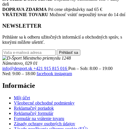
deň
DOPRAVA ZDARMA
Pri cene objednávky nad 65 €
VRÁTENIE TOVARU
Možnosť vrátiť nepoužitý tovar do 14 dní
NEWSLETTER
Prihláste sa k odberu užitočných informácií a obchodných správ, s
ktorými môžete ušetriť.
Prihlásiť sa
Miestneho priemyslu 1248
Námestovo, 029 01
info@desport.sk
+421 915 815 016
Pon – Sob: 8:00 – 19:00
Ned: 9:00 – 18:00
facebook
instagram
Informácie
Môj účet
Všeobecné obchodné podmienky
Reklamačný poriadok
Reklamačný formulár
Formulár na vrátenie tovaru
Zásady ochrany osobných údajov
Zásady používania súborov cookie (EÚ)