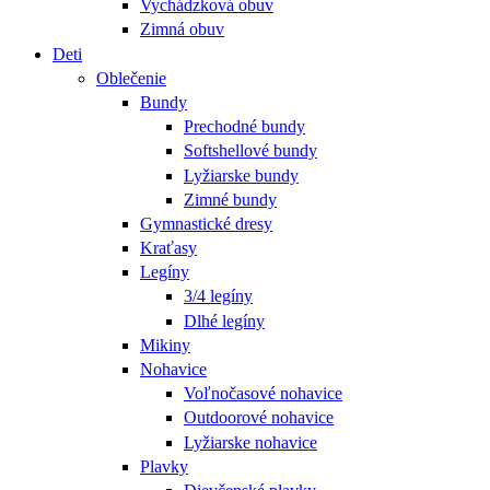
Vychádzková obuv
Zimná obuv
Deti
Oblečenie
Bundy
Prechodné bundy
Softshellové bundy
Lyžiarske bundy
Zimné bundy
Gymnastické dresy
Kraťasy
Legíny
3/4 legíny
Dlhé legíny
Mikiny
Nohavice
Voľnočasové nohavice
Outdoorové nohavice
Lyžiarske nohavice
Plavky