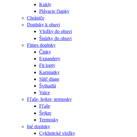
Kukly
Plávacie čiapky
Chrániče
Doplnky k obuvi
Vložky do obuvi
Šnúrky do obuvi
Fitnes doplnky
Činky
Expandery
Fit lopty
Karimatky
Silič dlane
Švihadlá
Valce
Fľaše, šejkre, termosky
Fľaše
Šejkre
Termosky
Iné doplnky
Cyklistické vložky