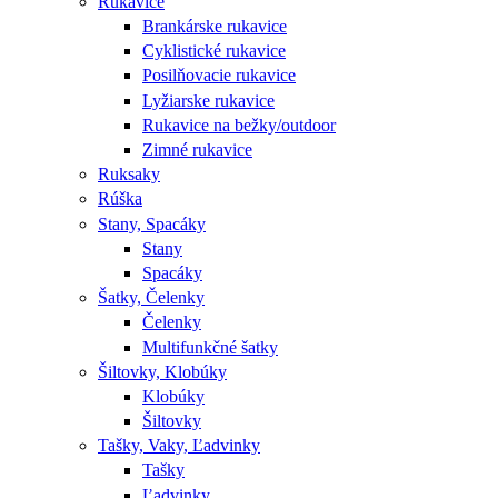
Rukavice
Brankárske rukavice
Cyklistické rukavice
Posilňovacie rukavice
Lyžiarske rukavice
Rukavice na bežky/outdoor
Zimné rukavice
Ruksaky
Rúška
Stany, Spacáky
Stany
Spacáky
Šatky, Čelenky
Čelenky
Multifunkčné šatky
Šiltovky, Klobúky
Klobúky
Šiltovky
Tašky, Vaky, Ľadvinky
Tašky
Ľadvinky