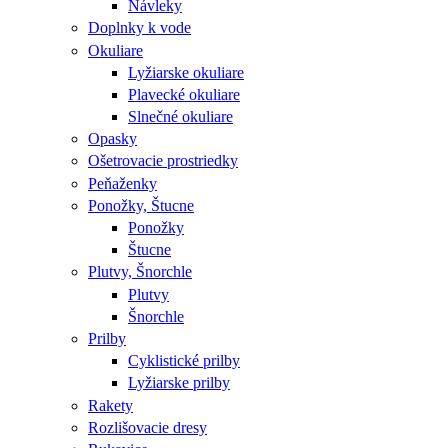
Návleky
Doplnky k vode
Okuliare
Lyžiarske okuliare
Plavecké okuliare
Slnečné okuliare
Opasky
Ošetrovacie prostriedky
Peňaženky
Ponožky, Štucne
Ponožky
Štucne
Plutvy, Šnorchle
Plutvy
Šnorchle
Prilby
Cyklistické prilby
Lyžiarske prilby
Rakety
Rozlišovacie dresy