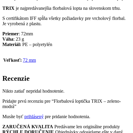
TRIX
je najpredávanejšia florbalová lopta na slovenskom trhu.
S certifikátom IFF spĺňa všetky požiadavky pre vrcholový florbal.
Je vyrobená z plastu.
Priemer
: 72mm
Váha
: 23 g
Materiál:
PE – polyetylén
Veľkosť:
72 mm
Recenzie
Nikto zatiaľ nepridal hodnotenie.
Pridajte prvú recenziu pre “Florbalová loptička TRIX – zeleno-
modrá”
Musíte byť
prihlásený
pre pridanie hodnotenia.
ZARUČENÁ KVALITA
Predávame len originálne produkty
RÝCHLE DORUČENIE
Objednávky odosielame ešte v daný