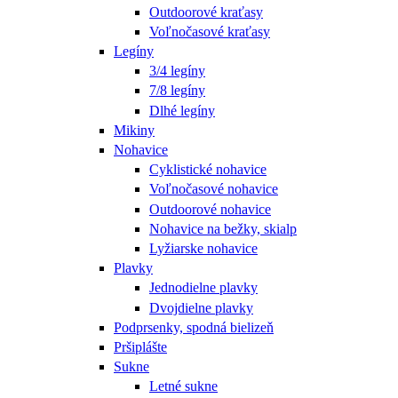
Outdoorové kraťasy
Voľnočasové kraťasy
Legíny
3/4 legíny
7/8 legíny
Dlhé legíny
Mikiny
Nohavice
Cyklistické nohavice
Voľnočasové nohavice
Outdoorové nohavice
Nohavice na bežky, skialp
Lyžiarske nohavice
Plavky
Jednodielne plavky
Dvojdielne plavky
Podprsenky, spodná bielizeň
Pršiplášte
Sukne
Letné sukne