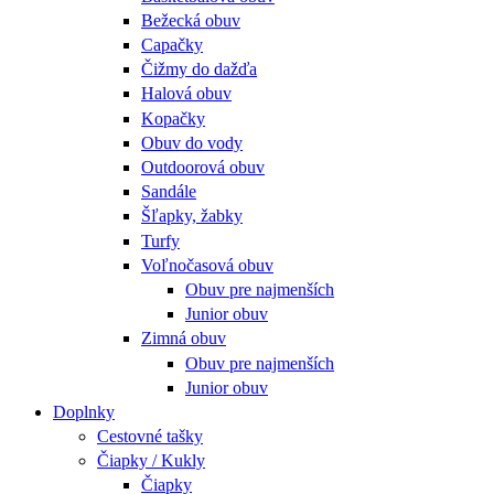
Bežecká obuv
Capačky
Čižmy do dažďa
Halová obuv
Kopačky
Obuv do vody
Outdoorová obuv
Sandále
Šľapky, žabky
Turfy
Voľnočasová obuv
Obuv pre najmenších
Junior obuv
Zimná obuv
Obuv pre najmenších
Junior obuv
Doplnky
Cestovné tašky
Čiapky / Kukly
Čiapky