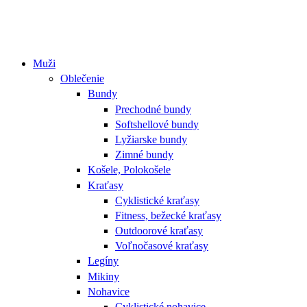
Muži
Oblečenie
Bundy
Prechodné bundy
Softshellové bundy
Lyžiarske bundy
Zimné bundy
Košele, Polokošele
Kraťasy
Cyklistické kraťasy
Fitness, bežecké kraťasy
Outdoorové kraťasy
Voľnočasové kraťasy
Legíny
Mikiny
Nohavice
Cyklistické nohavice