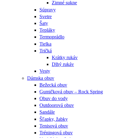
Zimné sukne
Súpravy
Svetre
Šaty
Tepláky
Termoprádlo
Tielka
Tričká
Krátky rukáv
Dlhý rukáv
Vesty
Dámska obuv
Bežecká obuv
Gumičková obuv – Rock Spring
Obuv do vody
Outdoorová obuv
Sandále
Šľapky, žabky
Tenisová obuv
Tréningová obuv