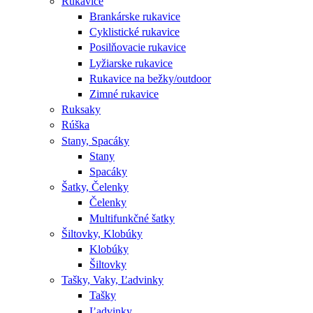
Rukavice
Brankárske rukavice
Cyklistické rukavice
Posilňovacie rukavice
Lyžiarske rukavice
Rukavice na bežky/outdoor
Zimné rukavice
Ruksaky
Rúška
Stany, Spacáky
Stany
Spacáky
Šatky, Čelenky
Čelenky
Multifunkčné šatky
Šiltovky, Klobúky
Klobúky
Šiltovky
Tašky, Vaky, Ľadvinky
Tašky
Ľadvinky