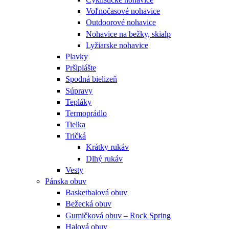
Voľnočasové nohavice
Outdoorové nohavice
Nohavice na bežky, skialp
Lyžiarske nohavice
Plavky
Pršiplášte
Spodná bielizeň
Súpravy
Tepláky
Termoprádlo
Tielka
Tričká
Krátky rukáv
Dlhý rukáv
Vesty
Pánska obuv
Basketbalová obuv
Bežecká obuv
Gumičková obuv – Rock Spring
Halová obuv