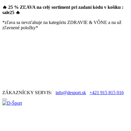
🔥 25 % ZĽAVA na celý sortiment pri zadaní kódu v košíku :
sale25
🔥
*zľava sa nevzťahuje na kategóriu ZDRAVIE & VÔNE a na už
zľavnené položky*
ZÁKAZNÍCKY SERVIS:
info@desport.sk
+421 915 815 016