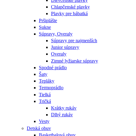
Dievčenské plavky
Chlapčenské plavky
Plavky pre bábatká
Pršiplášte
Sukne
Súpravy, Overaly
Súpravy pre najmenších
Junior súpravy
Overaly
Zimné lyžiarske súpravy
Spodné prádlo
Šaty
Tepláky
Termoprádlo
Tielká
Tričká
Krátky rukáv
Dlhý rukáv
Vesty
Detská obuv
Basketbalová obuv