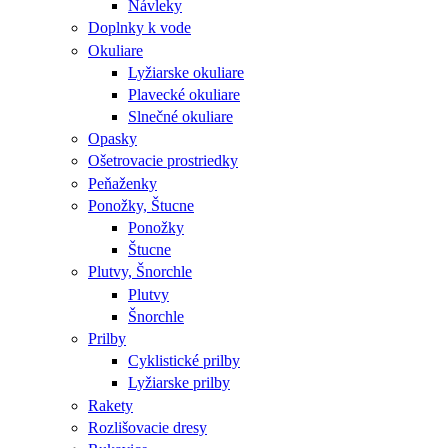
Návleky
Doplnky k vode
Okuliare
Lyžiarske okuliare
Plavecké okuliare
Slnečné okuliare
Opasky
Ošetrovacie prostriedky
Peňaženky
Ponožky, Štucne
Ponožky
Štucne
Plutvy, Šnorchle
Plutvy
Šnorchle
Prilby
Cyklistické prilby
Lyžiarske prilby
Rakety
Rozlišovacie dresy