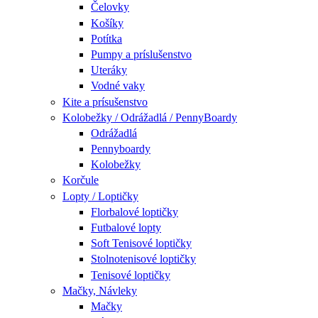
Čelovky
Košíky
Potítka
Pumpy a príslušenstvo
Uteráky
Vodné vaky
Kite a prísušenstvo
Kolobežky / Odrážadlá / PennyBoardy
Odrážadlá
Pennyboardy
Kolobežky
Korčule
Lopty / Loptičky
Florbalové loptičky
Futbalové lopty
Soft Tenisové loptičky
Stolnotenisové loptičky
Tenisové loptičky
Mačky, Návleky
Mačky