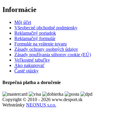
Informácie
Môj účet
Všeobecné obchodné podmienky
Reklamačný poriadok
Reklamačný formulár
Formulár na vrátenie tovaru
Zásady ochrany osobných údajov
Zásady používania súborov cookie (EÚ)
Veľkostné tabuľky
Ako nakupovať
Časté otázky
Bezpečná platba a doručenie
Copyright © 2010 - 2026 www.desport.sk
Webstránky
NEONUS s.r.o.