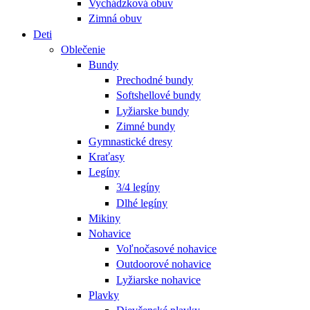
Vychádzková obuv
Zimná obuv
Deti
Oblečenie
Bundy
Prechodné bundy
Softshellové bundy
Lyžiarske bundy
Zimné bundy
Gymnastické dresy
Kraťasy
Legíny
3/4 legíny
Dlhé legíny
Mikiny
Nohavice
Voľnočasové nohavice
Outdoorové nohavice
Lyžiarske nohavice
Plavky