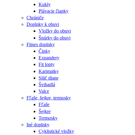
Kukly
Plávacie čiapky
Chrániče
Doplnky k obuvi
Vložky do obuvi
Šnúrky do obuvi
Fitnes doplnky
Činky
Expandery
Fit lopty
Karimatky
Silič dlane
Švihadlá
Valce
Fľaše, šejkre, termosky
Fľaše
Šejkre
Termosky
Iné doplnky
Cyklistické vložky