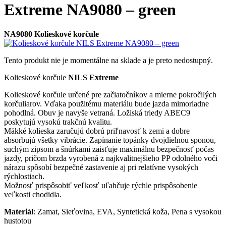
Extreme NA9080 – green
NA9080 Kolieskové korčule
Tento produkt nie je momentálne na sklade a je preto nedostupný.
Kolieskové korčule
NILS Extreme
Kolieskové korčule určené pre začiatočníkov a mierne pokročilých
korčuliarov. Vďaka použitému materiálu bude jazda mimoriadne
pohodlná. Obuv je navyše vetraná. Ložiská triedy ABEC9
poskytujú vysokú trakčnú kvalitu.
Mäkké kolieska zaručujú dobrú priľnavosť k zemi a dobre
absorbujú všetky vibrácie. Zapínanie topánky dvojdielnou sponou,
suchým zipsom a šnúrkami zaisťuje maximálnu bezpečnosť počas
jazdy, pričom brzda vyrobená z najkvalitnejšieho PP odolného voči
nárazu spôsobí bezpečné zastavenie aj pri relatívne vysokých
rýchlostiach.
Možnosť prispôsobiť veľkosť uľahčuje rýchle prispôsobenie
veľkosti chodidla.
Materiál
: Zamat, Sieťovina, EVA, Syntetická koža, Pena s vysokou
hustotou