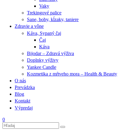
Vaky
Trekingové palice
Sane, boby, kĺzaky, taniere
Zdravie a vône
Káva, Sypaný čaj
Čaj
Káva
Bijodar – Zdravá výživa
Doplnky výživy
Yankee Candle
Kozmetika z mŕtveho mora – Health & Beauty
O nás
Prevádzka
Blog
Kontakt
Výpredaj
0