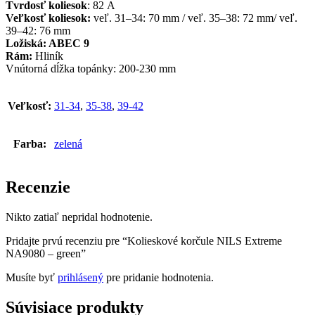
Tvrdosť koliesok
: 82 A
Veľkosť koliesok:
veľ. 31–34: 70 mm / veľ. 35–38: 72 mm/ veľ.
39–42: 76 mm
Ložiská: ABEC 9
Rám:
Hliník
Vnútorná dĺžka topánky: 200-230 mm
Veľkosť:
31-34
,
35-38
,
39-42
Farba:
zelená
Recenzie
Nikto zatiaľ nepridal hodnotenie.
Pridajte prvú recenziu pre “Kolieskové korčule NILS Extreme
NA9080 – green”
Musíte byť
prihlásený
pre pridanie hodnotenia.
Súvisiace produkty