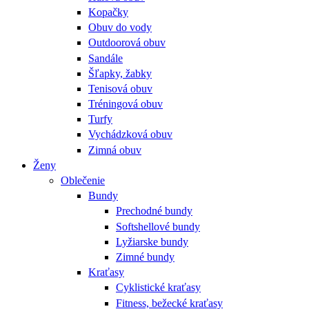
Kopačky
Obuv do vody
Outdoorová obuv
Sandále
Šľapky, žabky
Tenisová obuv
Tréningová obuv
Turfy
Vychádzková obuv
Zimná obuv
Ženy
Oblečenie
Bundy
Prechodné bundy
Softshellové bundy
Lyžiarske bundy
Zimné bundy
Kraťasy
Cyklistické kraťasy
Fitness, bežecké kraťasy