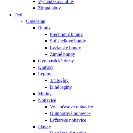
Vychádzková obuv
Zimná obuv
Deti
Oblečenie
Bundy
Prechodné bundy
Softshellové bundy
Lyžiarske bundy
Zimné bundy
Gymnastické dresy
Kraťasy
Legíny
3/4 legíny
Dlhé legíny
Mikiny
Nohavice
Voľnočasové nohavice
Outdoorové nohavice
Lyžiarske nohavice
Plavky