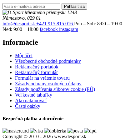
Prihlásiť sa
Miestneho priemyslu 1248
Námestovo, 029 01
info@desport.sk
+421 915 815 016
Pon – Sob: 8:00 – 19:00
Ned: 9:00 – 18:00
facebook
instagram
Informácie
Môj účet
Všeobecné obchodné podmienky
Reklamačný poriadok
Reklamačný formulár
Formulár na vrátenie tovaru
Zásady ochrany osobných údajov
Zásady používania súborov cookie (EÚ)
Veľkostné tabuľky
Ako nakupovať
Časté otázky
Bezpečná platba a doručenie
Copyright © 2010 - 2026 www.desport.sk