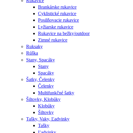
Rukavice
Brankárske rukavice
Cyklistické rukavice
Posilňovacie rukavice
Lyžiarske rukavice
Rukavice na bežky/outdoor
Zimné rukavice
Ruksaky
Rúška
Stany, Spacáky
Stany
Spacáky
Šatky, Čelenky
Čelenky
Multifunkčné šatky
Šiltovky, Klobúky
Klobúky
Šiltovky
Tašky, Vaky, Ľadvinky
Tašky
Ľadvinky