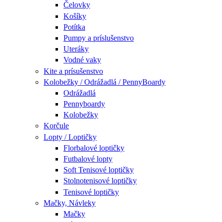
Čelovky
Košíky
Potítka
Pumpy a príslušenstvo
Uteráky
Vodné vaky
Kite a prísušenstvo
Kolobežky / Odrážadlá / PennyBoardy
Odrážadlá
Pennyboardy
Kolobežky
Korčule
Lopty / Loptičky
Florbalové loptičky
Futbalové lopty
Soft Tenisové loptičky
Stolnotenisové loptičky
Tenisové loptičky
Mačky, Návleky
Mačky