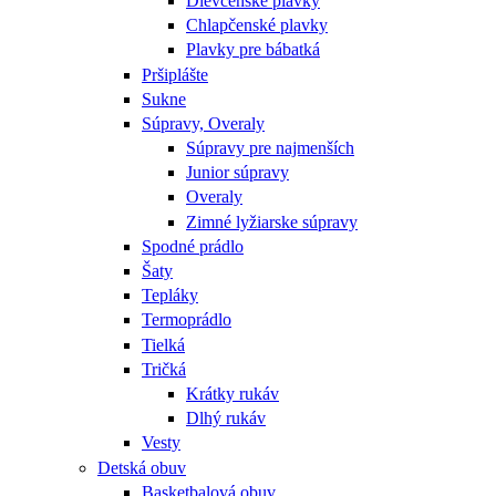
Dievčenské plavky
Chlapčenské plavky
Plavky pre bábatká
Pršiplášte
Sukne
Súpravy, Overaly
Súpravy pre najmenších
Junior súpravy
Overaly
Zimné lyžiarske súpravy
Spodné prádlo
Šaty
Tepláky
Termoprádlo
Tielká
Tričká
Krátky rukáv
Dlhý rukáv
Vesty
Detská obuv
Basketbalová obuv