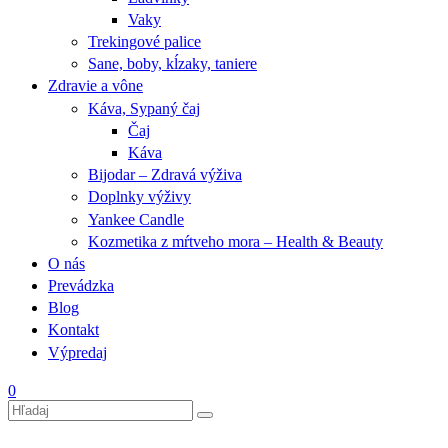
Vaky
Trekingové palice
Sane, boby, kĺzaky, taniere
Zdravie a vône
Káva, Sypaný čaj
Čaj
Káva
Bijodar – Zdravá výživa
Doplnky výživy
Yankee Candle
Kozmetika z mŕtveho mora – Health & Beauty
O nás
Prevádzka
Blog
Kontakt
Výpredaj
0