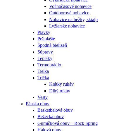
Voľnočasové nohavice
Outdoorové nohavice
Nohavice na bežky, skialp
Lyžiarske nohavice
Plavky
Pršiplášte
Spodná bielizeň
Súpravy
Tepláky
Termoprádlo
Tielka
Tričká
Krátky rukáv
Dlhý rukáv
Vesty
Pánska obuv
Basketbalová obuv
Bežecká obuv
Gumičková obuv – Rock Spring
Halová obuv