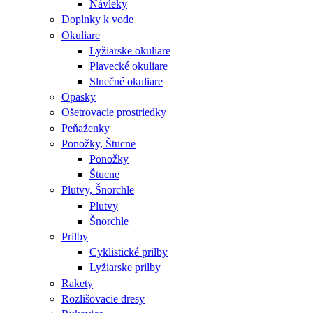
Návleky
Doplnky k vode
Okuliare
Lyžiarske okuliare
Plavecké okuliare
Slnečné okuliare
Opasky
Ošetrovacie prostriedky
Peňaženky
Ponožky, Štucne
Ponožky
Štucne
Plutvy, Šnorchle
Plutvy
Šnorchle
Prilby
Cyklistické prilby
Lyžiarske prilby
Rakety
Rozlišovacie dresy