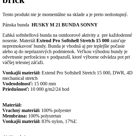
Tento produkt nie je momentálne na sklade a je preto nedostupný.
Pánska bunda
HUSKY M 21 BUNDA SONNY
Ľahká softshellová bunda na outdoorové aktivity a pre každodenné
nosenie. Materiál
Extend Pro Softshell Stretch 15 000
zaisťuje
nepremokavosť bundy. Bunda je vhodná aj pre teplejšie počasie
alebo aj do nepriaznivých podmienok. Veľkou výhodou bundy je
odvetranie perforáciou v podpazuší, ktoré výborne odvádza pot pri
väčšej telesnej záťaži.
Vonkajší materiál:
Extend Pro Softshell Stretch 15 000, DWR, 4D
mechanical stretch
Vodeodolnosť:
15 000 mm
Priedušnosť:
10 000 g/m2/24 hod
Materiál:
Vrachný materiál:
100% polyester
Membrána:
100% polyuretan
Vonkajší materiál:
83% nylon, 17%Ľ