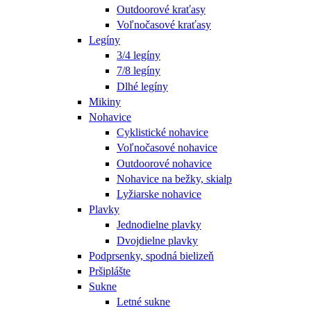
Outdoorové kraťasy
Voľnočasové kraťasy
Legíny
3/4 legíny
7/8 legíny
Dlhé legíny
Mikiny
Nohavice
Cyklistické nohavice
Voľnočasové nohavice
Outdoorové nohavice
Nohavice na bežky, skialp
Lyžiarske nohavice
Plavky
Jednodielne plavky
Dvojdielne plavky
Podprsenky, spodná bielizeň
Pršiplášte
Sukne
Letné sukne