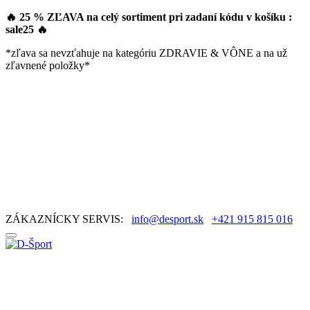
🔥 25 % ZĽAVA na celý sortiment pri zadaní kódu v košíku :
sale25
🔥
*zľava sa nevzťahuje na kategóriu ZDRAVIE & VÔNE a na už
zľavnené položky*
ZÁKAZNÍCKY SERVIS:
info@desport.sk
+421 915 815 016