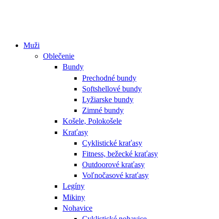
Muži
Oblečenie
Bundy
Prechodné bundy
Softshellové bundy
Lyžiarske bundy
Zimné bundy
Košele, Polokošele
Kraťasy
Cyklistické kraťasy
Fitness, bežecké kraťasy
Outdoorové kraťasy
Voľnočasové kraťasy
Legíny
Mikiny
Nohavice
Cyklistické nohavice