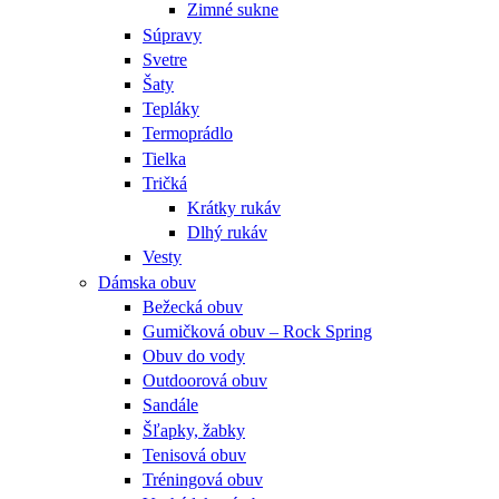
Zimné sukne
Súpravy
Svetre
Šaty
Tepláky
Termoprádlo
Tielka
Tričká
Krátky rukáv
Dlhý rukáv
Vesty
Dámska obuv
Bežecká obuv
Gumičková obuv – Rock Spring
Obuv do vody
Outdoorová obuv
Sandále
Šľapky, žabky
Tenisová obuv
Tréningová obuv