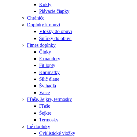
Kukly
Plávacie čiapky
Chrániče
Doplnky k obuvi
Vložky do obuvi
Šnúrky do obuvi
Fitnes doplnky
Činky
Expandery
Fit lopty
Karimatky
Silič dlane
Švihadlá
Valce
Fľaše, šejkre, termosky
Fľaše
Šejkre
Termosky
Iné doplnky
Cyklistické vložky