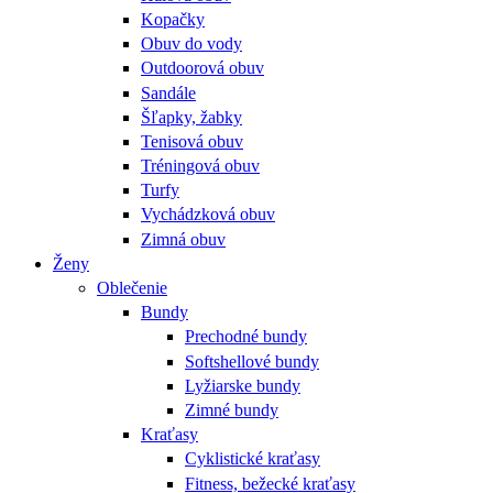
Kopačky
Obuv do vody
Outdoorová obuv
Sandále
Šľapky, žabky
Tenisová obuv
Tréningová obuv
Turfy
Vychádzková obuv
Zimná obuv
Ženy
Oblečenie
Bundy
Prechodné bundy
Softshellové bundy
Lyžiarske bundy
Zimné bundy
Kraťasy
Cyklistické kraťasy
Fitness, bežecké kraťasy