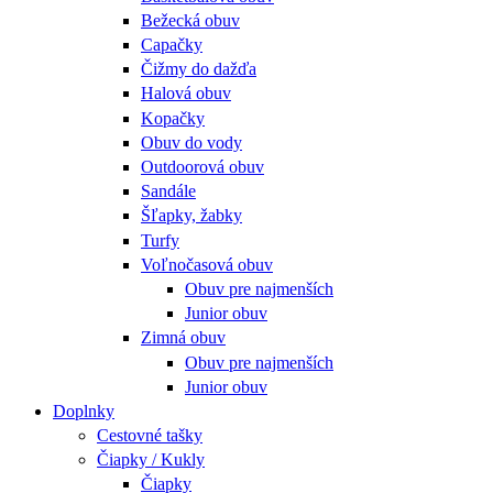
Bežecká obuv
Capačky
Čižmy do dažďa
Halová obuv
Kopačky
Obuv do vody
Outdoorová obuv
Sandále
Šľapky, žabky
Turfy
Voľnočasová obuv
Obuv pre najmenších
Junior obuv
Zimná obuv
Obuv pre najmenších
Junior obuv
Doplnky
Cestovné tašky
Čiapky / Kukly
Čiapky