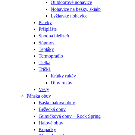
Outdoorové nohavice
Nohavice na bežky, skialp
Lyžiarske nohavice
Plavky
Pršiplášte
Spodná bielizeň
Súpravy
Tepláky
Termoprádlo
Tielka
Tričká
Krátky rukáv
Dlhý rukáv
Vesty
Pánska obuv
Basketbalová obuv
Bežecká obuv
Gumičková obuv – Rock Spring
Halová obuv
Kopačky