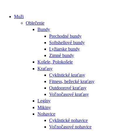
Muži
Oblečenie
Bundy
Prechodné bundy
Softshellové bundy
Lyžiarske bundy
Zimné bundy
Košele, Polokošele
Kraťasy
Cyklistické kraťasy
Fitness, bežecké kraťasy
Outdoorové kraťasy
Voľnočasové kraťasy
Legíny
Mikiny
Nohavice
Cyklistické nohavice
Voľnočasové nohavice