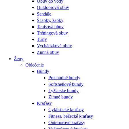
Obuv do vody
Outdoorová obuv
Sandále
Šľapky, žabky
Tenisová obuv
Tréningová obuv
Turfy
Vychádzková obuv
Zimná obuv
Ženy
Oblečenie
Bundy
Prechodné bundy
Softshellové bundy
Lyžiarske bundy
Zimné bundy
Kraťasy
Cyklistické kraťasy
Fitness, bežecké kraťasy
Outdoorové kraťasy
Voľnočasové kraťasy