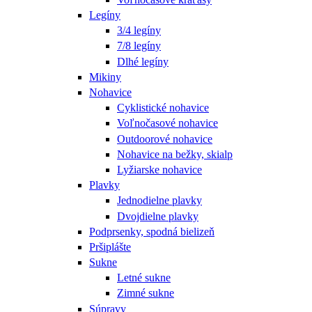
Legíny
3/4 legíny
7/8 legíny
Dlhé legíny
Mikiny
Nohavice
Cyklistické nohavice
Voľnočasové nohavice
Outdoorové nohavice
Nohavice na bežky, skialp
Lyžiarske nohavice
Plavky
Jednodielne plavky
Dvojdielne plavky
Podprsenky, spodná bielizeň
Pršiplášte
Sukne
Letné sukne
Zimné sukne
Súpravy