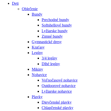
Deti
Oblečenie
Bundy
Prechodné bundy
Softshellové bundy
Lyžiarske bundy
Zimné bundy
Gymnastické dresy
Kraťasy
Legíny
3/4 legíny
Dlhé legíny
Mikiny
Nohavice
Voľnočasové nohavice
Outdoorové nohavice
Lyžiarske nohavice
Plavky
Dievčenské plavky
Chlapčenské plavky