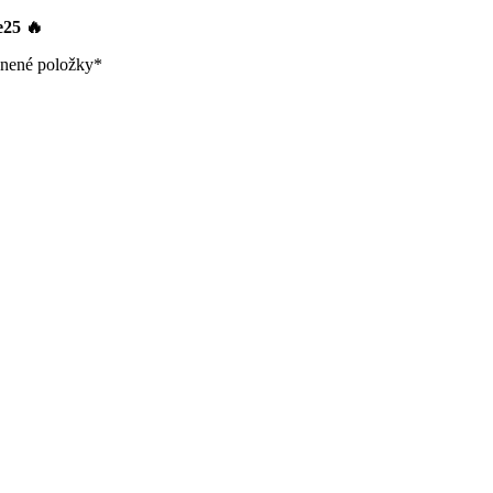
le25
🔥
nené položky*