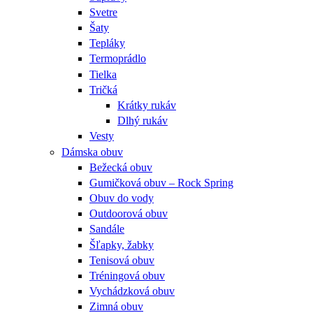
Svetre
Šaty
Tepláky
Termoprádlo
Tielka
Tričká
Krátky rukáv
Dlhý rukáv
Vesty
Dámska obuv
Bežecká obuv
Gumičková obuv – Rock Spring
Obuv do vody
Outdoorová obuv
Sandále
Šľapky, žabky
Tenisová obuv
Tréningová obuv
Vychádzková obuv
Zimná obuv