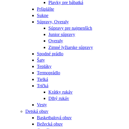
Plavky pre bábatká
Pršiplášte
Sukne
Súpravy, Overaly
Súpravy pre najmenších
Junior súpravy
Overaly
Zimné lyžiarske súpravy
Spodné prádlo
Šaty
Tepláky
Termoprádlo
Tielká
Tričká
Krátky rukáv
Dlhý rukáv
Vesty
Detská obuv
Basketbalová obuv
Bežecká obuv