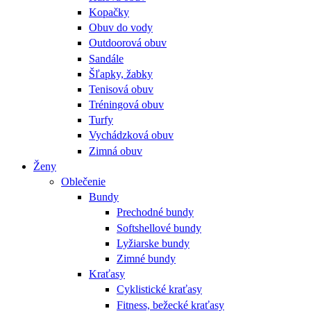
Kopačky
Obuv do vody
Outdoorová obuv
Sandále
Šľapky, žabky
Tenisová obuv
Tréningová obuv
Turfy
Vychádzková obuv
Zimná obuv
Ženy
Oblečenie
Bundy
Prechodné bundy
Softshellové bundy
Lyžiarske bundy
Zimné bundy
Kraťasy
Cyklistické kraťasy
Fitness, bežecké kraťasy