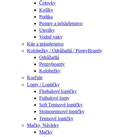
Čelovky
Košíky
Potítka
Pumpy a príslušenstvo
Uteráky
Vodné vaky
Kite a prísušenstvo
Kolobežky / Odrážadlá / PennyBoardy
Odrážadlá
Pennyboardy
Kolobežky
Korčule
Lopty / Loptičky
Florbalové loptičky
Futbalové lopty
Soft Tenisové loptičky
Stolnotenisové loptičky
Tenisové loptičky
Mačky, Návleky
Mačky