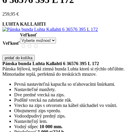
259,95
€
LUHTA KALLAHTI
Veľkosť
Veľkosť
pridať do košíka
Pánska bunda Luhta Kallahti 6 36576 395 L 172
Pánska štýlová, teplá zimná bunda Luhta ktorú si rýchlo obľúbite.
Mimoriadne teplá, perfektná do treskúcich mrazov.
Pevná nastaviteľná kapucňa so sťahovacími šnúrkami.
Nastaviteľné manžety.
Dve predné vrecká na zips.
Podšité vrecká na zahriatie rúk.
Vrecko na zips s otvorom na kábel slúchadiel vo vnútri.
Obojsmerný zips vpredu.
Vodoodpudivý predný zips.
Nastaviteľný lem.
Vodný stĺpec
10 000 mm.
Priedušnosť
5 000 g/224 h.