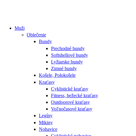
Muži
Oblečenie
Bundy
Prechodné bundy
Softshellové bundy
Lyžiarske bundy
Zimné bundy
Košele, Polokošele
Kraťasy
Cyklistické kraťasy
Fitness, bežecké kraťasy
Outdoorové kraťasy
Voľnočasové kraťasy
Legíny
Mikiny
Nohavice
Cyklistické nohavice