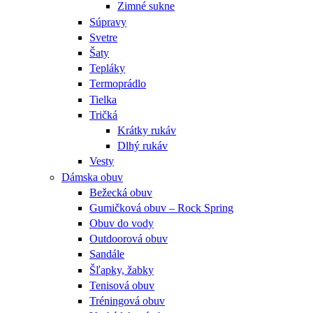
Zimné sukne
Súpravy
Svetre
Šaty
Tepláky
Termoprádlo
Tielka
Tričká
Krátky rukáv
Dlhý rukáv
Vesty
Dámska obuv
Bežecká obuv
Gumičková obuv – Rock Spring
Obuv do vody
Outdoorová obuv
Sandále
Šľapky, žabky
Tenisová obuv
Tréningová obuv