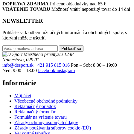
DOPRAVA ZDARMA
Pri cene objednávky nad 65 €
VRÁTENIE TOVARU
Možnosť vrátiť nepoužitý tovar do 14 dní
NEWSLETTER
Prihláste sa k odberu užitočných informácií a obchodných správ, s
ktorými môžete ušetriť.
Prihlásiť sa
Miestneho priemyslu 1248
Námestovo, 029 01
info@desport.sk
+421 915 815 016
Pon – Sob: 8:00 – 19:00
Ned: 9:00 – 18:00
facebook
instagram
Informácie
Môj účet
Všeobecné obchodné podmienky
Reklamačný poriadok
Reklamačný formulár
Formulár na vrátenie tovaru
Zásady ochrany osobných údajov
Zásady používania súborov cookie (EÚ)
Veľkostné tabuľky