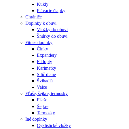
Kukly
Plávacie čiapky
Chrániče
Doplnky k obuvi
Vložky do obuvi
Šnúrky do obuvi
Fitnes doplnky
Činky
Expandery
Fit lopty
Karimatky
Silič dlane
Švihadlá
Valce
Fľaše, šejkre, termosky
Fľaše
Šejkre
Termosky
Iné doplnky
Cyklistické vložky