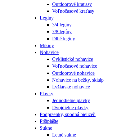
Outdoorové kraťasy
Voľnočasové kraťasy
Legíny
3/4 legíny
7/8 legíny
Dlhé legíny
Mikiny
Nohavice
Cyklistické nohavice
Voľnočasové nohavice
Outdoorové nohavice
Nohavice na bežky, skialp
Lyžiarske nohavice
Plavky
Jednodielne plavky
Dvojdielne plavky
Podprsenky, spodná bielizeň
Pršiplášte
Sukne
Letné sukne