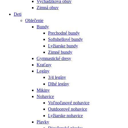
Vychádzková obuv
Zimná obuv
Deti
Oblečenie
Bundy
Prechodné bundy
Softshellové bundy
Lyžiarske bundy
Zimné bundy
Gymnastické dresy
Kraťasy
Legíny
3/4 legíny
Dlhé legíny
Mikiny
Nohavice
Voľnočasové nohavice
Outdoorové nohavice
Lyžiarske nohavice
Plavky