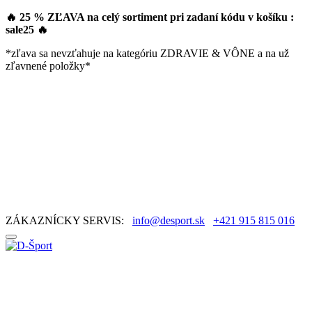
🔥 25 % ZĽAVA na celý sortiment pri zadaní kódu v košíku :
sale25
🔥
*zľava sa nevzťahuje na kategóriu ZDRAVIE & VÔNE a na už
zľavnené položky*
ZÁKAZNÍCKY SERVIS:
info@desport.sk
+421 915 815 016