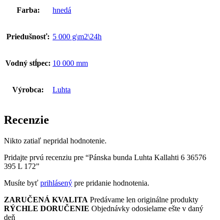
Farba:
hnedá
Priedušnosť:
5 000 g\m2\24h
Vodný stĺpec:
10 000 mm
Výrobca:
Luhta
Recenzie
Nikto zatiaľ nepridal hodnotenie.
Pridajte prvú recenziu pre “Pánska bunda Luhta Kallahti 6 36576
395 L 172”
Musíte byť
prihlásený
pre pridanie hodnotenia.
ZARUČENÁ KVALITA
Predávame len originálne produkty
RÝCHLE DORUČENIE
Objednávky odosielame ešte v daný
deň