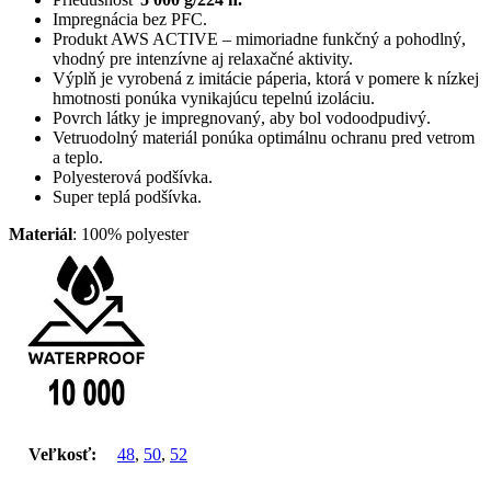
Impregnácia bez PFC.
Produkt AWS ACTIVE – mimoriadne funkčný a pohodlný,
vhodný
pre intenzívne aj relaxačné aktivity.
Výplň je vyrobená z imitácie páperia, ktorá v pomere k nízkej
hmotnosti ponúka vynikajúcu tepelnú izoláciu.
Povrch látky je impregnovaný, aby bol vodoodpudivý.
V
etruodolný materiál ponúka optimálnu ochranu pred vetrom
a teplo.
Polyesterová podšívka.
Super teplá podšívka.
Materiál
:
100% polyester
Veľkosť:
48
,
50
,
52