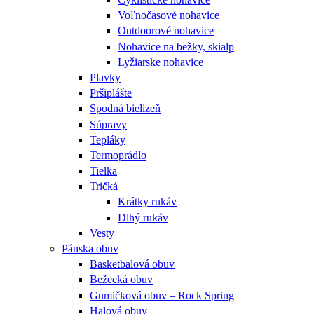
Voľnočasové nohavice
Outdoorové nohavice
Nohavice na bežky, skialp
Lyžiarske nohavice
Plavky
Pršiplášte
Spodná bielizeň
Súpravy
Tepláky
Termoprádlo
Tielka
Tričká
Krátky rukáv
Dlhý rukáv
Vesty
Pánska obuv
Basketbalová obuv
Bežecká obuv
Gumičková obuv – Rock Spring
Halová obuv