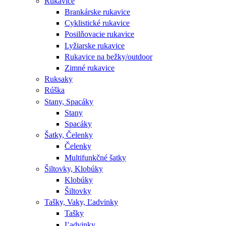
Rukavice
Brankárske rukavice
Cyklistické rukavice
Posilňovacie rukavice
Lyžiarske rukavice
Rukavice na bežky/outdoor
Zimné rukavice
Ruksaky
Rúška
Stany, Spacáky
Stany
Spacáky
Šatky, Čelenky
Čelenky
Multifunkčné šatky
Šiltovky, Klobúky
Klobúky
Šiltovky
Tašky, Vaky, Ľadvinky
Tašky
Ľadvinky