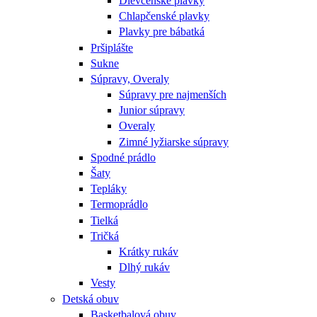
Dievčenské plavky
Chlapčenské plavky
Plavky pre bábatká
Pršiplášte
Sukne
Súpravy, Overaly
Súpravy pre najmenších
Junior súpravy
Overaly
Zimné lyžiarske súpravy
Spodné prádlo
Šaty
Tepláky
Termoprádlo
Tielká
Tričká
Krátky rukáv
Dlhý rukáv
Vesty
Detská obuv
Basketbalová obuv