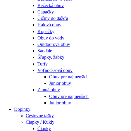
Bežecká obuv
Capačky
Čižmy do dažďa
Halová obuv
Kopačky
Obuv do vody
Outdoorová obuv
Sandále
Šľapky, žabky
Turfy
Voľnočasová obuv
Obuv pre najmenších
Junior obuv
Zimná obuv
Obuv pre najmenších
Junior obuv
Doplnky
Cestovné tašky
Čiapky / Kukly
Čiapky