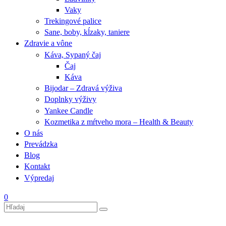
Vaky
Trekingové palice
Sane, boby, kĺzaky, taniere
Zdravie a vône
Káva, Sypaný čaj
Čaj
Káva
Bijodar – Zdravá výživa
Doplnky výživy
Yankee Candle
Kozmetika z mŕtveho mora – Health & Beauty
O nás
Prevádzka
Blog
Kontakt
Výpredaj
0