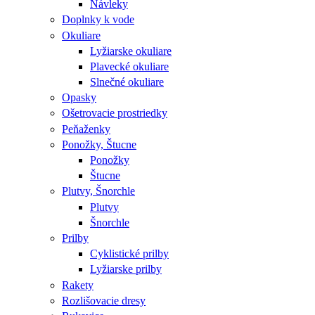
Návleky
Doplnky k vode
Okuliare
Lyžiarske okuliare
Plavecké okuliare
Slnečné okuliare
Opasky
Ošetrovacie prostriedky
Peňaženky
Ponožky, Štucne
Ponožky
Štucne
Plutvy, Šnorchle
Plutvy
Šnorchle
Prilby
Cyklistické prilby
Lyžiarske prilby
Rakety
Rozlišovacie dresy