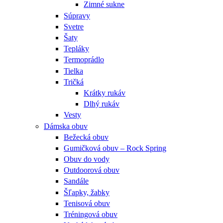
Zimné sukne
Súpravy
Svetre
Šaty
Tepláky
Termoprádlo
Tielka
Tričká
Krátky rukáv
Dlhý rukáv
Vesty
Dámska obuv
Bežecká obuv
Gumičková obuv – Rock Spring
Obuv do vody
Outdoorová obuv
Sandále
Šľapky, žabky
Tenisová obuv
Tréningová obuv