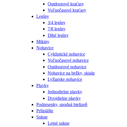
Outdoorové kraťasy
Voľnočasové kraťasy
Legíny
3/4 legíny
7/8 legíny
Dlhé legíny
Mikiny
Nohavice
Cyklistické nohavice
Voľnočasové nohavice
Outdoorové nohavice
Nohavice na bežky, skialp
Lyžiarske nohavice
Plavky
Jednodielne plavky
Dvojdielne plavky
Podprsenky, spodná bielizeň
Pršiplášte
Sukne
Letné sukne