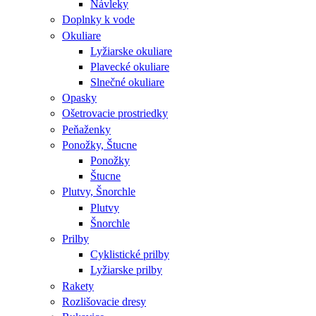
Návleky
Doplnky k vode
Okuliare
Lyžiarske okuliare
Plavecké okuliare
Slnečné okuliare
Opasky
Ošetrovacie prostriedky
Peňaženky
Ponožky, Štucne
Ponožky
Štucne
Plutvy, Šnorchle
Plutvy
Šnorchle
Prilby
Cyklistické prilby
Lyžiarske prilby
Rakety
Rozlišovacie dresy