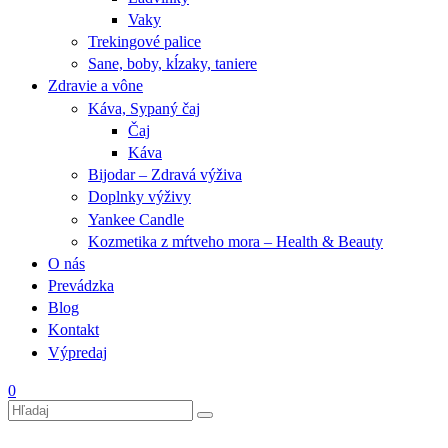
Vaky
Trekingové palice
Sane, boby, kĺzaky, taniere
Zdravie a vône
Káva, Sypaný čaj
Čaj
Káva
Bijodar – Zdravá výživa
Doplnky výživy
Yankee Candle
Kozmetika z mŕtveho mora – Health & Beauty
O nás
Prevádzka
Blog
Kontakt
Výpredaj
0