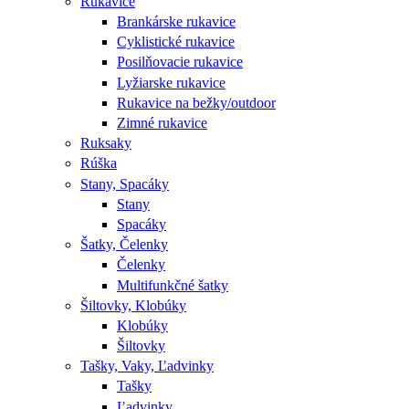
Rukavice
Brankárske rukavice
Cyklistické rukavice
Posilňovacie rukavice
Lyžiarske rukavice
Rukavice na bežky/outdoor
Zimné rukavice
Ruksaky
Rúška
Stany, Spacáky
Stany
Spacáky
Šatky, Čelenky
Čelenky
Multifunkčné šatky
Šiltovky, Klobúky
Klobúky
Šiltovky
Tašky, Vaky, Ľadvinky
Tašky
Ľadvinky