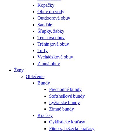
Kopačky
Obuv do vody
Outdoorová obuv
Sandále
Šľapky, žabky
Tenisová obuv
Tréningová obuv
Turfy
Vychádzková obuv
Zimná obuv
Ženy
Oblečenie
Bundy
Prechodné bundy
Softshellové bundy
Lyžiarske bundy
Zimné bundy
Kraťasy
Cyklistické kraťasy
Fitness, bežecké kraťasy