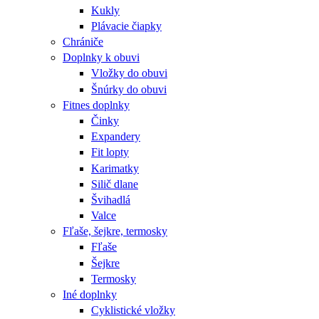
Kukly
Plávacie čiapky
Chrániče
Doplnky k obuvi
Vložky do obuvi
Šnúrky do obuvi
Fitnes doplnky
Činky
Expandery
Fit lopty
Karimatky
Silič dlane
Švihadlá
Valce
Fľaše, šejkre, termosky
Fľaše
Šejkre
Termosky
Iné doplnky
Cyklistické vložky