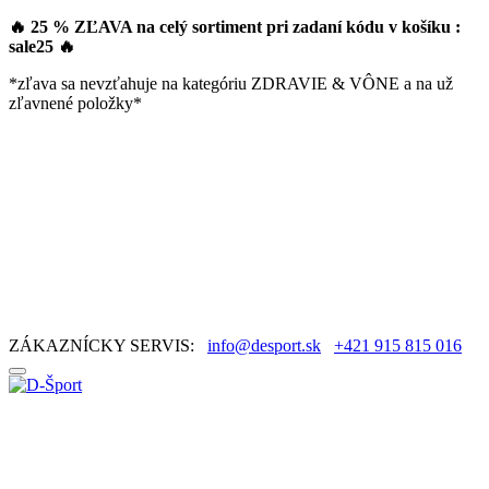
🔥 25 % ZĽAVA na celý sortiment pri zadaní kódu v košíku :
sale25
🔥
*zľava sa nevzťahuje na kategóriu ZDRAVIE & VÔNE a na už
zľavnené položky*
ZÁKAZNÍCKY SERVIS:
info@desport.sk
+421 915 815 016