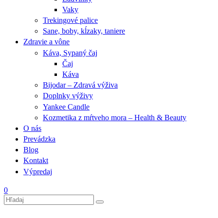
Vaky
Trekingové palice
Sane, boby, kĺzaky, taniere
Zdravie a vône
Káva, Sypaný čaj
Čaj
Káva
Bijodar – Zdravá výživa
Doplnky výživy
Yankee Candle
Kozmetika z mŕtveho mora – Health & Beauty
O nás
Prevádzka
Blog
Kontakt
Výpredaj
0