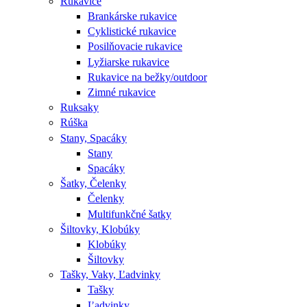
Rukavice
Brankárske rukavice
Cyklistické rukavice
Posilňovacie rukavice
Lyžiarske rukavice
Rukavice na bežky/outdoor
Zimné rukavice
Ruksaky
Rúška
Stany, Spacáky
Stany
Spacáky
Šatky, Čelenky
Čelenky
Multifunkčné šatky
Šiltovky, Klobúky
Klobúky
Šiltovky
Tašky, Vaky, Ľadvinky
Tašky
Ľadvinky