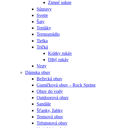
Zimné sukne
Súpravy
Svetre
Šaty
Tepláky
Termoprádlo
Tielka
Tričká
Krátky rukáv
Dlhý rukáv
Vesty
Dámska obuv
Bežecká obuv
Gumičková obuv – Rock Spring
Obuv do vody
Outdoorová obuv
Sandále
Šľapky, žabky
Tenisová obuv
Tréningová obuv