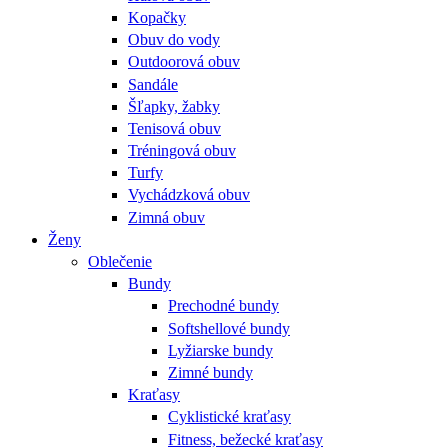
Kopačky
Obuv do vody
Outdoorová obuv
Sandále
Šľapky, žabky
Tenisová obuv
Tréningová obuv
Turfy
Vychádzková obuv
Zimná obuv
Ženy
Oblečenie
Bundy
Prechodné bundy
Softshellové bundy
Lyžiarske bundy
Zimné bundy
Kraťasy
Cyklistické kraťasy
Fitness, bežecké kraťasy