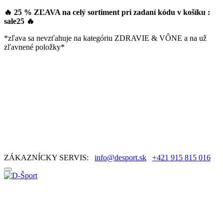
🔥 25 % ZĽAVA na celý sortiment pri zadaní kódu v košíku :
sale25
🔥
*zľava sa nevzťahuje na kategóriu ZDRAVIE & VÔNE a na už
zľavnené položky*
ZÁKAZNÍCKY SERVIS:
info@desport.sk
+421 915 815 016