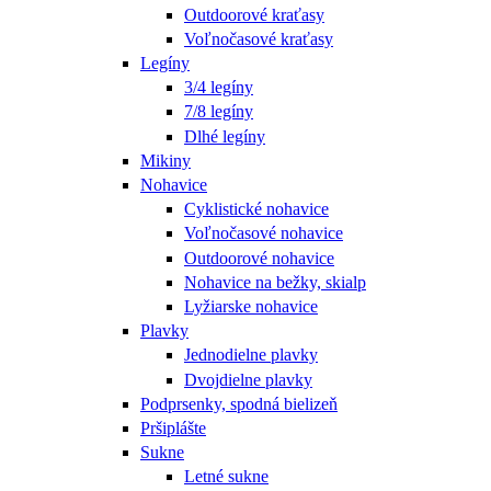
Outdoorové kraťasy
Voľnočasové kraťasy
Legíny
3/4 legíny
7/8 legíny
Dlhé legíny
Mikiny
Nohavice
Cyklistické nohavice
Voľnočasové nohavice
Outdoorové nohavice
Nohavice na bežky, skialp
Lyžiarske nohavice
Plavky
Jednodielne plavky
Dvojdielne plavky
Podprsenky, spodná bielizeň
Pršiplášte
Sukne
Letné sukne