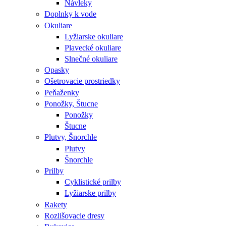
Návleky
Doplnky k vode
Okuliare
Lyžiarske okuliare
Plavecké okuliare
Slnečné okuliare
Opasky
Ošetrovacie prostriedky
Peňaženky
Ponožky, Štucne
Ponožky
Štucne
Plutvy, Šnorchle
Plutvy
Šnorchle
Prilby
Cyklistické prilby
Lyžiarske prilby
Rakety
Rozlišovacie dresy