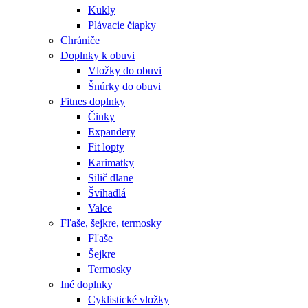
Kukly
Plávacie čiapky
Chrániče
Doplnky k obuvi
Vložky do obuvi
Šnúrky do obuvi
Fitnes doplnky
Činky
Expandery
Fit lopty
Karimatky
Silič dlane
Švihadlá
Valce
Fľaše, šejkre, termosky
Fľaše
Šejkre
Termosky
Iné doplnky
Cyklistické vložky