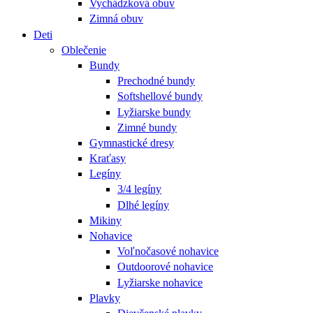
Vychádzková obuv
Zimná obuv
Deti
Oblečenie
Bundy
Prechodné bundy
Softshellové bundy
Lyžiarske bundy
Zimné bundy
Gymnastické dresy
Kraťasy
Legíny
3/4 legíny
Dlhé legíny
Mikiny
Nohavice
Voľnočasové nohavice
Outdoorové nohavice
Lyžiarske nohavice
Plavky