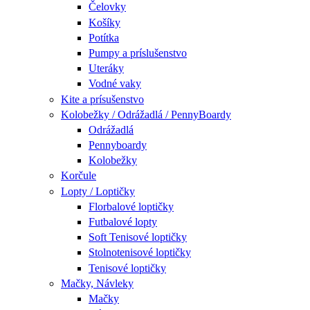
Čelovky
Košíky
Potítka
Pumpy a príslušenstvo
Uteráky
Vodné vaky
Kite a prísušenstvo
Kolobežky / Odrážadlá / PennyBoardy
Odrážadlá
Pennyboardy
Kolobežky
Korčule
Lopty / Loptičky
Florbalové loptičky
Futbalové lopty
Soft Tenisové loptičky
Stolnotenisové loptičky
Tenisové loptičky
Mačky, Návleky
Mačky