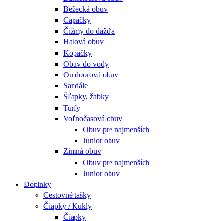
Bežecká obuv
Capačky
Čižmy do dažďa
Halová obuv
Kopačky
Obuv do vody
Outdoorová obuv
Sandále
Šľapky, žabky
Turfy
Voľnočasová obuv
Obuv pre najmenších
Junior obuv
Zimná obuv
Obuv pre najmenších
Junior obuv
Doplnky
Cestovné tašky
Čiapky / Kukly
Čiapky