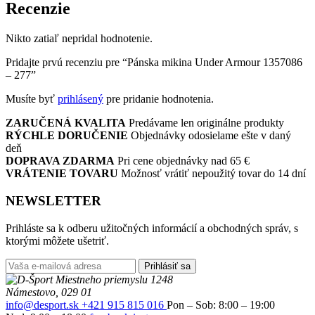
Recenzie
Nikto zatiaľ nepridal hodnotenie.
Pridajte prvú recenziu pre “Pánska mikina Under Armour 1357086
– 277”
Musíte byť
prihlásený
pre pridanie hodnotenia.
ZARUČENÁ KVALITA
Predávame len originálne produkty
RÝCHLE DORUČENIE
Objednávky odosielame ešte v daný
deň
DOPRAVA ZDARMA
Pri cene objednávky nad 65 €
VRÁTENIE TOVARU
Možnosť vrátiť nepoužitý tovar do 14 dní
NEWSLETTER
Prihláste sa k odberu užitočných informácií a obchodných správ, s
ktorými môžete ušetriť.
Prihlásiť sa
Miestneho priemyslu 1248
Námestovo, 029 01
info@desport.sk
+421 915 815 016
Pon – Sob: 8:00 – 19:00