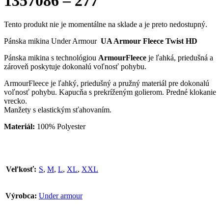
1357086 – 277
Tento produkt nie je momentálne na sklade a je preto nedostupný.
Pánska mikina Under Armour
UA Armour Fleece Twist HD
Pánska mikina s technológiou
ArmourFleece
je ľahká, priedušná a
zároveň poskytuje dokonalú voľnosť pohybu.
ArmourFleece je ľahký, priedušný a pružný materiál pre dokonalú
voľnosť pohybu. Kapucňa s prekríženým golierom. Predné klokanie
vrecko.
Manžety s elastickým sťahovaním.
Materiál:
100% Polyester
Veľkosť:
S
,
M
,
L
,
XL
,
XXL
Výrobca:
Under armour