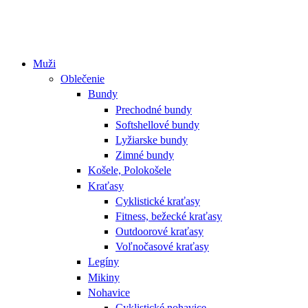
Muži
Oblečenie
Bundy
Prechodné bundy
Softshellové bundy
Lyžiarske bundy
Zimné bundy
Košele, Polokošele
Kraťasy
Cyklistické kraťasy
Fitness, bežecké kraťasy
Outdoorové kraťasy
Voľnočasové kraťasy
Legíny
Mikiny
Nohavice
Cyklistické nohavice