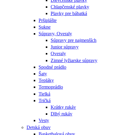
Dievčenské plavky
Chlapčenské plavky
Plavky pre bábatká
Pršiplášte
Sukne
Súpravy, Overaly
Súpravy pre najmenších
Junior súpravy
Overaly
Zimné lyžiarske súpravy
Spodné prádlo
Šaty
Tepláky
Termoprádlo
Tielká
Tričká
Krátky rukáv
Dlhý rukáv
Vesty
Detská obuv
Basketbalová obuv