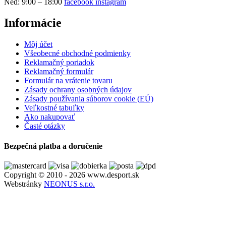
Ned: 9:00 – 18:00
facebook
instagram
Informácie
Môj účet
Všeobecné obchodné podmienky
Reklamačný poriadok
Reklamačný formulár
Formulár na vrátenie tovaru
Zásady ochrany osobných údajov
Zásady používania súborov cookie (EÚ)
Veľkostné tabuľky
Ako nakupovať
Časté otázky
Bezpečná platba a doručenie
Copyright © 2010 - 2026 www.desport.sk
Webstránky
NEONUS s.r.o.