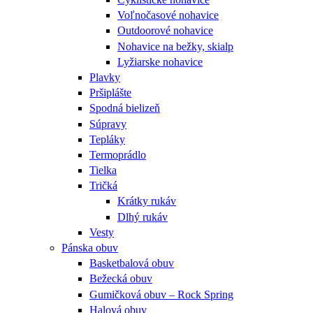
Voľnočasové nohavice
Outdoorové nohavice
Nohavice na bežky, skialp
Lyžiarske nohavice
Plavky
Pršiplášte
Spodná bielizeň
Súpravy
Tepláky
Termoprádlo
Tielka
Tričká
Krátky rukáv
Dlhý rukáv
Vesty
Pánska obuv
Basketbalová obuv
Bežecká obuv
Gumičková obuv – Rock Spring
Halová obuv