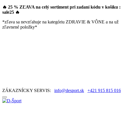
🔥 25 % ZĽAVA na celý sortiment pri zadaní kódu v košíku :
sale25
🔥
*zľava sa nevzťahuje na kategóriu ZDRAVIE & VÔNE a na už
zľavnené položky*
ZÁKAZNÍCKY SERVIS:
info@desport.sk
+421 915 815 016