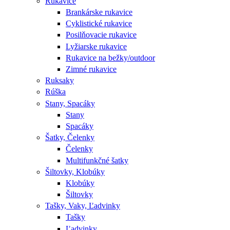
Rukavice
Brankárske rukavice
Cyklistické rukavice
Posilňovacie rukavice
Lyžiarske rukavice
Rukavice na bežky/outdoor
Zimné rukavice
Ruksaky
Rúška
Stany, Spacáky
Stany
Spacáky
Šatky, Čelenky
Čelenky
Multifunkčné šatky
Šiltovky, Klobúky
Klobúky
Šiltovky
Tašky, Vaky, Ľadvinky
Tašky
Ľadvinky