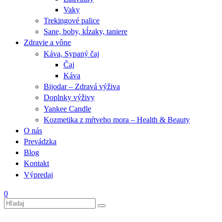
Vaky
Trekingové palice
Sane, boby, kĺzaky, taniere
Zdravie a vône
Káva, Sypaný čaj
Čaj
Káva
Bijodar – Zdravá výživa
Doplnky výživy
Yankee Candle
Kozmetika z mŕtveho mora – Health & Beauty
O nás
Prevádzka
Blog
Kontakt
Výpredaj
0