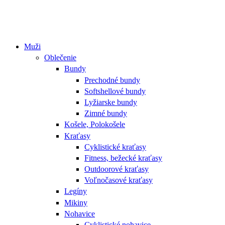
Muži
Oblečenie
Bundy
Prechodné bundy
Softshellové bundy
Lyžiarske bundy
Zimné bundy
Košele, Polokošele
Kraťasy
Cyklistické kraťasy
Fitness, bežecké kraťasy
Outdoorové kraťasy
Voľnočasové kraťasy
Legíny
Mikiny
Nohavice
Cyklistické nohavice