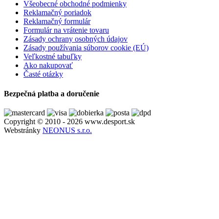
Všeobecné obchodné podmienky
Reklamačný poriadok
Reklamačný formulár
Formulár na vrátenie tovaru
Zásady ochrany osobných údajov
Zásady používania súborov cookie (EÚ)
Veľkostné tabuľky
Ako nakupovať
Časté otázky
Bezpečná platba a doručenie
Copyright © 2010 - 2026 www.desport.sk
Webstránky
NEONUS s.r.o.