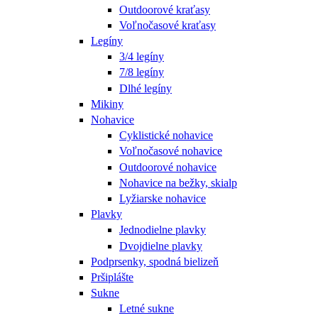
Outdoorové kraťasy
Voľnočasové kraťasy
Legíny
3/4 legíny
7/8 legíny
Dlhé legíny
Mikiny
Nohavice
Cyklistické nohavice
Voľnočasové nohavice
Outdoorové nohavice
Nohavice na bežky, skialp
Lyžiarske nohavice
Plavky
Jednodielne plavky
Dvojdielne plavky
Podprsenky, spodná bielizeň
Pršiplášte
Sukne
Letné sukne