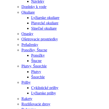
Návleky
Doplnky k vode
Okuliare
Lyžiarske okuliare
Plavecké okuliare
Slnečné okuliare
Opasky
Ošetrovacie prostriedky
Peňaženky
Ponožky, Štucne
Ponožky
Štucne
Plutvy, Šnorchle
Plutvy
Šnorchle
Prilby
Cyklistické prilby
Lyžiarske prilby
Rakety
Rozlišovacie dresy