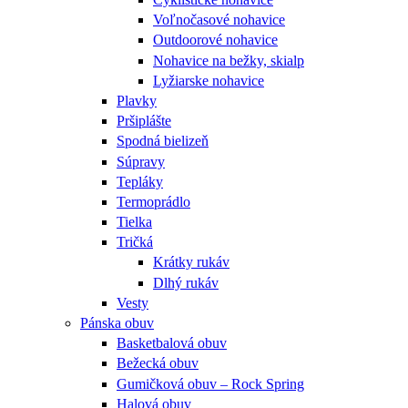
Voľnočasové nohavice
Outdoorové nohavice
Nohavice na bežky, skialp
Lyžiarske nohavice
Plavky
Pršiplášte
Spodná bielizeň
Súpravy
Tepláky
Termoprádlo
Tielka
Tričká
Krátky rukáv
Dlhý rukáv
Vesty
Pánska obuv
Basketbalová obuv
Bežecká obuv
Gumičková obuv – Rock Spring
Halová obuv