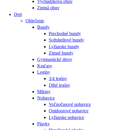
Vychádzková obuv
Zimná obuv
Deti
Oblečenie
Bundy
Prechodné bundy
Softshellové bundy
Lyžiarske bundy
Zimné bundy
Gymnastické dresy
Kraťasy
Legíny
3/4 legíny
Dlhé legíny
Mikiny
Nohavice
Voľnočasové nohavice
Outdoorové nohavice
Lyžiarske nohavice
Plavky