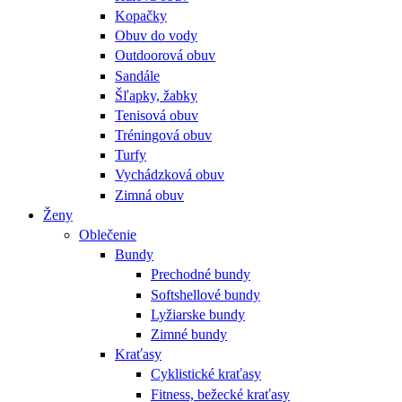
Kopačky
Obuv do vody
Outdoorová obuv
Sandále
Šľapky, žabky
Tenisová obuv
Tréningová obuv
Turfy
Vychádzková obuv
Zimná obuv
Ženy
Oblečenie
Bundy
Prechodné bundy
Softshellové bundy
Lyžiarske bundy
Zimné bundy
Kraťasy
Cyklistické kraťasy
Fitness, bežecké kraťasy