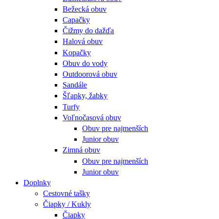
Bežecká obuv
Capačky
Čižmy do dažďa
Halová obuv
Kopačky
Obuv do vody
Outdoorová obuv
Sandále
Šľapky, žabky
Turfy
Voľnočasová obuv
Obuv pre najmenších
Junior obuv
Zimná obuv
Obuv pre najmenších
Junior obuv
Doplnky
Cestovné tašky
Čiapky / Kukly
Čiapky