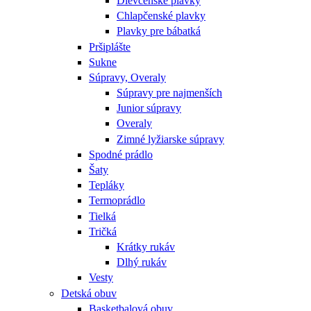
Dievčenské plavky
Chlapčenské plavky
Plavky pre bábatká
Pršiplášte
Sukne
Súpravy, Overaly
Súpravy pre najmenších
Junior súpravy
Overaly
Zimné lyžiarske súpravy
Spodné prádlo
Šaty
Tepláky
Termoprádlo
Tielká
Tričká
Krátky rukáv
Dlhý rukáv
Vesty
Detská obuv
Basketbalová obuv