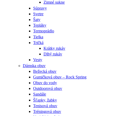
Zimné sukne
Súpravy
Svetre
Šaty
Tepláky
Termoprádlo
Tielka
Tričká
Krátky rukáv
Dlhý rukáv
Vesty
Dámska obuv
Bežecká obuv
Gumičková obuv – Rock Spring
Obuv do vody
Outdoorová obuv
Sandále
Šľapky, žabky
Tenisová obuv
Tréningová obuv