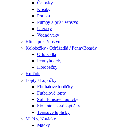
Čelovky
Košíky
Potítka
Pumpy a príslušenstvo
Uteráky
Vodné vaky
Kite a prísušenstvo
Kolobežky / Odrážadlá / PennyBoardy
Odrážadlá
Pennyboardy
Kolobežky
Korčule
Lopty / Loptičky
Florbalové loptičky
Futbalové lopty
Soft Tenisové loptičky
Stolnotenisové loptičky
Tenisové loptičky
Mačky, Návleky
Mačky