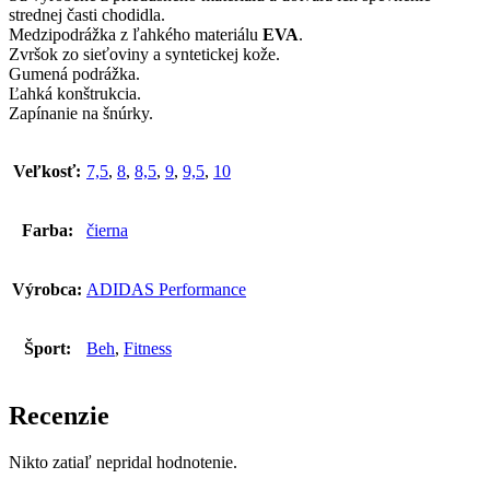
strednej časti chodidla.
Medzipodrážka z ľahkého materiálu
EVA
.
Zvršok zo sieťoviny a syntetickej kože.
Gumená podrážka.
Ľahká konštrukcia.
Zapínanie na šnúrky.
Veľkosť:
7,5
,
8
,
8,5
,
9
,
9,5
,
10
Farba:
čierna
Výrobca:
ADIDAS Performance
Šport:
Beh
,
Fitness
Recenzie
Nikto zatiaľ nepridal hodnotenie.