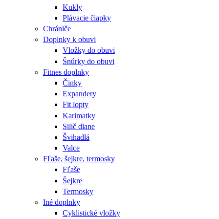
Kukly
Plávacie čiapky
Chrániče
Doplnky k obuvi
Vložky do obuvi
Šnúrky do obuvi
Fitnes doplnky
Činky
Expandery
Fit lopty
Karimatky
Silič dlane
Švihadlá
Valce
Fľaše, šejkre, termosky
Fľaše
Šejkre
Termosky
Iné doplnky
Cyklistické vložky