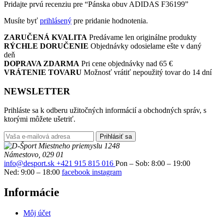
Pridajte prvú recenziu pre “Pánska obuv ADIDAS F36199”
Musíte byť
prihlásený
pre pridanie hodnotenia.
ZARUČENÁ KVALITA
Predávame len originálne produkty
RÝCHLE DORUČENIE
Objednávky odosielame ešte v daný
deň
DOPRAVA ZDARMA
Pri cene objednávky nad 65 €
VRÁTENIE TOVARU
Možnosť vrátiť nepoužitý tovar do 14 dní
NEWSLETTER
Prihláste sa k odberu užitočných informácií a obchodných správ, s
ktorými môžete ušetriť.
Prihlásiť sa
Miestneho priemyslu 1248
Námestovo, 029 01
info@desport.sk
+421 915 815 016
Pon – Sob: 8:00 – 19:00
Ned: 9:00 – 18:00
facebook
instagram
Informácie
Môj účet