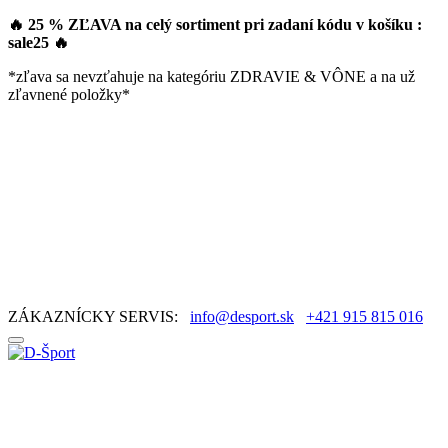
🔥 25 % ZĽAVA na celý sortiment pri zadaní kódu v košíku :
sale25
🔥
*zľava sa nevzťahuje na kategóriu ZDRAVIE & VÔNE a na už
zľavnené položky*
ZÁKAZNÍCKY SERVIS:
info@desport.sk
+421 915 815 016