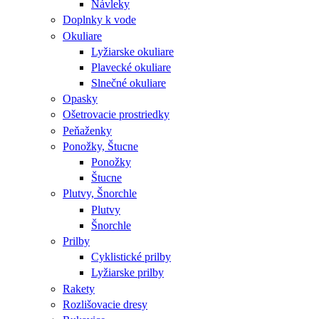
Návleky
Doplnky k vode
Okuliare
Lyžiarske okuliare
Plavecké okuliare
Slnečné okuliare
Opasky
Ošetrovacie prostriedky
Peňaženky
Ponožky, Štucne
Ponožky
Štucne
Plutvy, Šnorchle
Plutvy
Šnorchle
Prilby
Cyklistické prilby
Lyžiarske prilby
Rakety
Rozlišovacie dresy