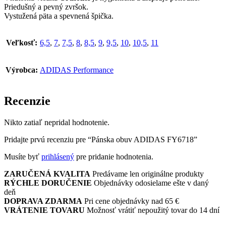
Priedušný a pevný zvršok.
Vystužená päta a spevnená špička.
Veľkosť:
6,5
,
7
,
7,5
,
8
,
8,5
,
9
,
9,5
,
10
,
10,5
,
11
Výrobca:
ADIDAS Performance
Recenzie
Nikto zatiaľ nepridal hodnotenie.
Pridajte prvú recenziu pre “Pánska obuv ADIDAS FY6718”
Musíte byť
prihlásený
pre pridanie hodnotenia.
ZARUČENÁ KVALITA
Predávame len originálne produkty
RÝCHLE DORUČENIE
Objednávky odosielame ešte v daný
deň
DOPRAVA ZDARMA
Pri cene objednávky nad 65 €
VRÁTENIE TOVARU
Možnosť vrátiť nepoužitý tovar do 14 dní