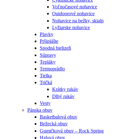
Voľnočasové nohavice
Outdoorové nohavice
Nohavice na bežky, skialp
Lyžiarske nohavice
Plavky
Pršiplášte
Spodná bielizeň
Súpravy
Tepláky
Termoprádlo
Tielka
Tričká
Krátky rukáv
Dlhý rukáv
Vesty
Pánska obuv
Basketbalová obuv
Bežecká obuv
Gumičková obuv – Rock Spring
Halová obuv