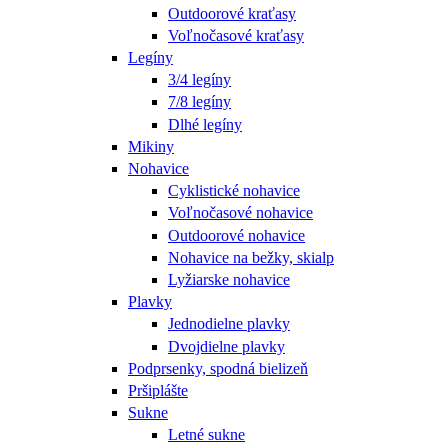
Outdoorové kraťasy
Voľnočasové kraťasy
Legíny
3/4 legíny
7/8 legíny
Dlhé legíny
Mikiny
Nohavice
Cyklistické nohavice
Voľnočasové nohavice
Outdoorové nohavice
Nohavice na bežky, skialp
Lyžiarske nohavice
Plavky
Jednodielne plavky
Dvojdielne plavky
Podprsenky, spodná bielizeň
Pršiplášte
Sukne
Letné sukne