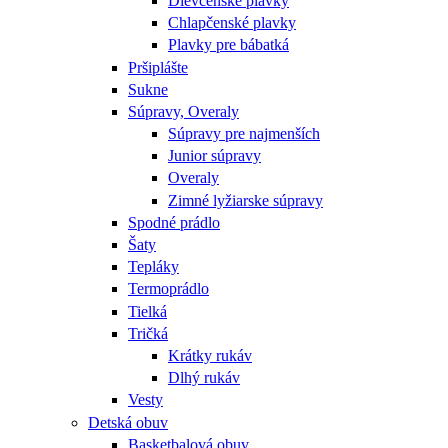
Dievčenské plavky
Chlapčenské plavky
Plavky pre bábatká
Pršiplášte
Sukne
Súpravy, Overaly
Súpravy pre najmenších
Junior súpravy
Overaly
Zimné lyžiarske súpravy
Spodné prádlo
Šaty
Tepláky
Termoprádlo
Tielká
Tričká
Krátky rukáv
Dlhý rukáv
Vesty
Detská obuv
Basketbalová obuv