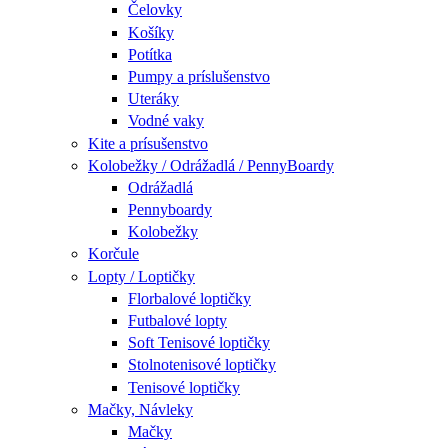
Čelovky
Košíky
Potítka
Pumpy a príslušenstvo
Uteráky
Vodné vaky
Kite a prísušenstvo
Kolobežky / Odrážadlá / PennyBoardy
Odrážadlá
Pennyboardy
Kolobežky
Korčule
Lopty / Loptičky
Florbalové loptičky
Futbalové lopty
Soft Tenisové loptičky
Stolnotenisové loptičky
Tenisové loptičky
Mačky, Návleky
Mačky