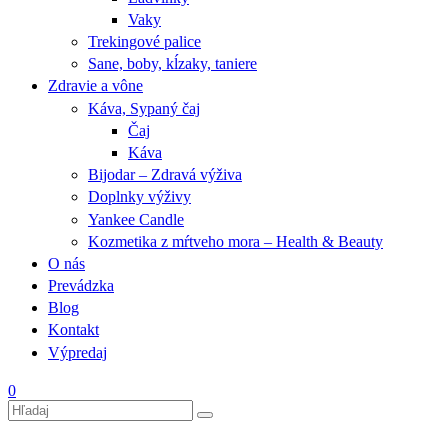
Vaky
Trekingové palice
Sane, boby, kĺzaky, taniere
Zdravie a vône
Káva, Sypaný čaj
Čaj
Káva
Bijodar – Zdravá výživa
Doplnky výživy
Yankee Candle
Kozmetika z mŕtveho mora – Health & Beauty
O nás
Prevádzka
Blog
Kontakt
Výpredaj
0