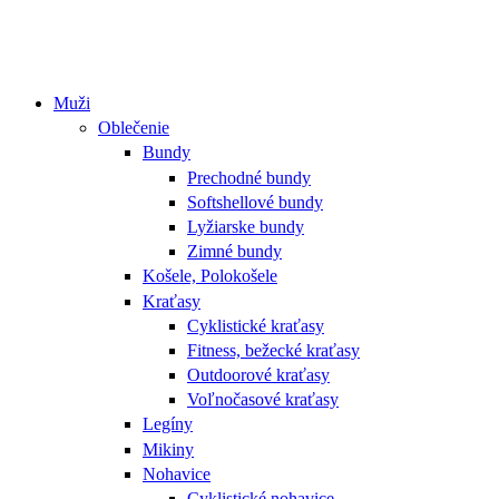
Muži
Oblečenie
Bundy
Prechodné bundy
Softshellové bundy
Lyžiarske bundy
Zimné bundy
Košele, Polokošele
Kraťasy
Cyklistické kraťasy
Fitness, bežecké kraťasy
Outdoorové kraťasy
Voľnočasové kraťasy
Legíny
Mikiny
Nohavice
Cyklistické nohavice