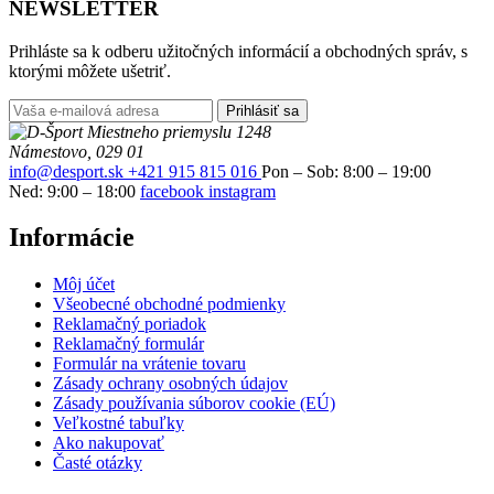
NEWSLETTER
Prihláste sa k odberu užitočných informácií a obchodných správ, s
ktorými môžete ušetriť.
Prihlásiť sa
Miestneho priemyslu 1248
Námestovo, 029 01
info@desport.sk
+421 915 815 016
Pon – Sob: 8:00 – 19:00
Ned: 9:00 – 18:00
facebook
instagram
Informácie
Môj účet
Všeobecné obchodné podmienky
Reklamačný poriadok
Reklamačný formulár
Formulár na vrátenie tovaru
Zásady ochrany osobných údajov
Zásady používania súborov cookie (EÚ)
Veľkostné tabuľky
Ako nakupovať
Časté otázky