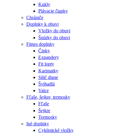
Kukly
Plávacie čiapky
Chrániče
Doplnky k obuvi
Vložky do obuvi
Šnúrky do obuvi
Fitnes doplnky
Činky
Expandery
Fit lopty
Karimatky
Silič dlane
Švihadlá
Valce
Fľaše, šejkre, termosky
Fľaše
Šejkre
Termosky
Iné doplnky
Cyklistické vložky