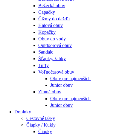
Bežecká obuv
Capačky
Čižmy do dažďa
Halová obuv
Kopačky
Obuv do vody
Outdoorová obuv
Sandále
Šľapky, žabky
Turfy
Voľnočasová obuv
Obuv pre najmenších
Junior obuv
Zimná obuv
Obuv pre najmenších
Junior obuv
Doplnky
Cestovné tašky
Čiapky / Kukly
Čiapky