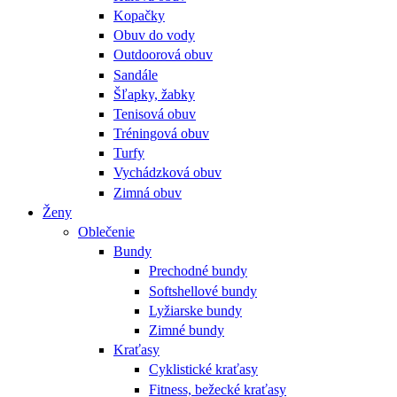
Kopačky
Obuv do vody
Outdoorová obuv
Sandále
Šľapky, žabky
Tenisová obuv
Tréningová obuv
Turfy
Vychádzková obuv
Zimná obuv
Ženy
Oblečenie
Bundy
Prechodné bundy
Softshellové bundy
Lyžiarske bundy
Zimné bundy
Kraťasy
Cyklistické kraťasy
Fitness, bežecké kraťasy