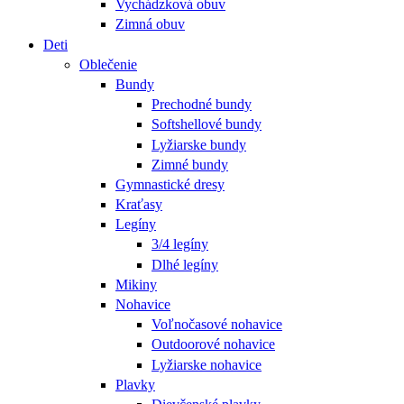
Vychádzková obuv
Zimná obuv
Deti
Oblečenie
Bundy
Prechodné bundy
Softshellové bundy
Lyžiarske bundy
Zimné bundy
Gymnastické dresy
Kraťasy
Legíny
3/4 legíny
Dlhé legíny
Mikiny
Nohavice
Voľnočasové nohavice
Outdoorové nohavice
Lyžiarske nohavice
Plavky