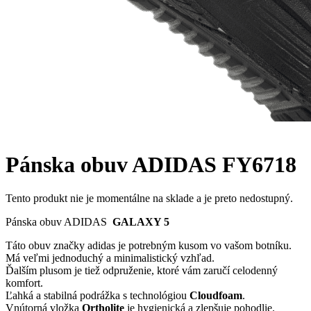
Pánska obuv ADIDAS FY6718
Tento produkt nie je momentálne na sklade a je preto nedostupný.
Pánska obuv ADIDAS
GALAXY 5
Táto obuv značky adidas je potrebným kusom vo vašom botníku.
Má veľmi jednoduchý a minimalistický vzhľad.
Ďalším plusom je tiež odpruženie, ktoré vám zaručí celodenný
komfort.
Ľahká a stabilná podrážka s technológiou
Cloudfoam
.
Vnútorná vložka
Ortholite
je hygienická a zlepšuje pohodlie.