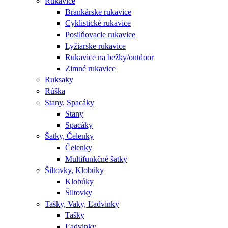
Rukavice
Brankárske rukavice
Cyklistické rukavice
Posilňovacie rukavice
Lyžiarske rukavice
Rukavice na bežky/outdoor
Zimné rukavice
Ruksaky
Rúška
Stany, Spacáky
Stany
Spacáky
Šatky, Čelenky
Čelenky
Multifunkčné šatky
Šiltovky, Klobúky
Klobúky
Šiltovky
Tašky, Vaky, Ľadvinky
Tašky
Ľadvinky