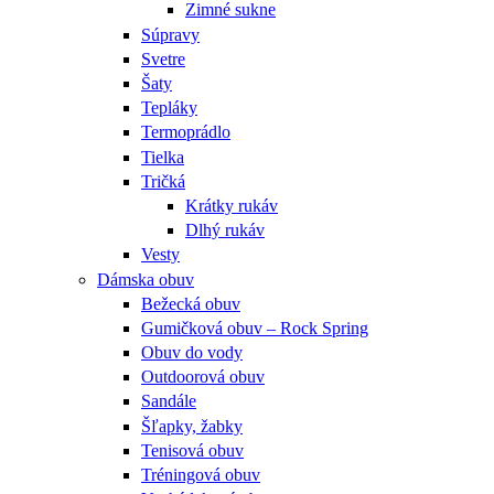
Zimné sukne
Súpravy
Svetre
Šaty
Tepláky
Termoprádlo
Tielka
Tričká
Krátky rukáv
Dlhý rukáv
Vesty
Dámska obuv
Bežecká obuv
Gumičková obuv – Rock Spring
Obuv do vody
Outdoorová obuv
Sandále
Šľapky, žabky
Tenisová obuv
Tréningová obuv