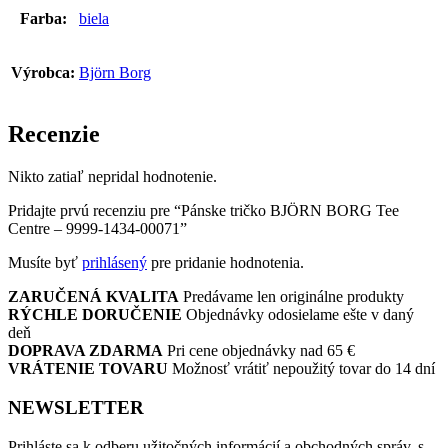
Farba:
biela
Výrobca:
Björn Borg
Recenzie
Nikto zatiaľ nepridal hodnotenie.
Pridajte prvú recenziu pre “Pánske tričko BJÖRN BORG Tee
Centre – 9999-1434-00071”
Musíte byť
prihlásený
pre pridanie hodnotenia.
ZARUČENÁ KVALITA
Predávame len originálne produkty
RÝCHLE DORUČENIE
Objednávky odosielame ešte v daný
deň
DOPRAVA ZDARMA
Pri cene objednávky nad 65 €
VRÁTENIE TOVARU
Možnosť vrátiť nepoužitý tovar do 14 dní
NEWSLETTER
Prihláste sa k odberu užitočných informácií a obchodných správ, s