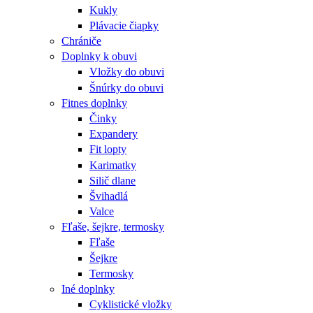
Kukly
Plávacie čiapky
Chrániče
Doplnky k obuvi
Vložky do obuvi
Šnúrky do obuvi
Fitnes doplnky
Činky
Expandery
Fit lopty
Karimatky
Silič dlane
Švihadlá
Valce
Fľaše, šejkre, termosky
Fľaše
Šejkre
Termosky
Iné doplnky
Cyklistické vložky