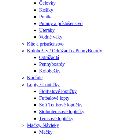
Čelovky
Košíky
Potítka
Pumpy a príslušenstvo
Uteráky
Vodné vaky
Kite a prísušenstvo
Kolobežky / Odrážadlá / PennyBoardy
Odrážadlá
Pennyboardy
Kolobežky
Korčule
Lopty / Loptičky
Florbalové loptičky
Futbalové lopty
Soft Tenisové loptičky
Stolnotenisové loptičky
Tenisové loptičky
Mačky, Návleky
Mačky