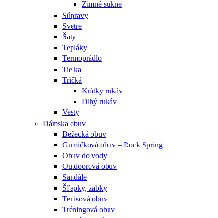
Zimné sukne
Súpravy
Svetre
Šaty
Tepláky
Termoprádlo
Tielka
Tričká
Krátky rukáv
Dlhý rukáv
Vesty
Dámska obuv
Bežecká obuv
Gumičková obuv – Rock Spring
Obuv do vody
Outdoorová obuv
Sandále
Šľapky, žabky
Tenisová obuv
Tréningová obuv