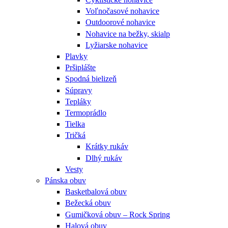
Voľnočasové nohavice
Outdoorové nohavice
Nohavice na bežky, skialp
Lyžiarske nohavice
Plavky
Pršiplášte
Spodná bielizeň
Súpravy
Tepláky
Termoprádlo
Tielka
Tričká
Krátky rukáv
Dlhý rukáv
Vesty
Pánska obuv
Basketbalová obuv
Bežecká obuv
Gumičková obuv – Rock Spring
Halová obuv