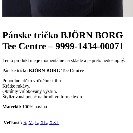
Pánske tričko BJÖRN BORG
Tee Centre – 9999-1434-00071
Tento produkt nie je momentálne na sklade a je preto nedostupný.
Pánske tričko
BJÖRN BORG Tee Centre
Pohodlné tričko voľného strihu.
Krátke rukávy.
Okrúhly vrúbkovaný výstrih.
Štylizovaná potlač na hrudi vo forme textu.
Materiál:
100% bavlna
Veľkosť:
S
,
M
,
L
,
XL
,
XXL