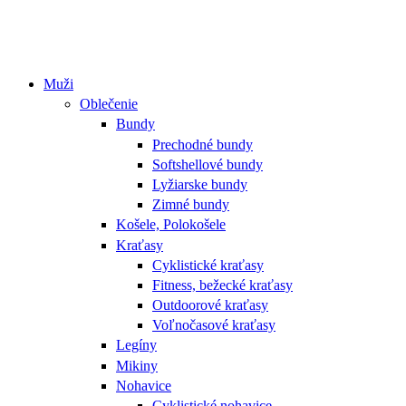
Muži
Oblečenie
Bundy
Prechodné bundy
Softshellové bundy
Lyžiarske bundy
Zimné bundy
Košele, Polokošele
Kraťasy
Cyklistické kraťasy
Fitness, bežecké kraťasy
Outdoorové kraťasy
Voľnočasové kraťasy
Legíny
Mikiny
Nohavice
Cyklistické nohavice