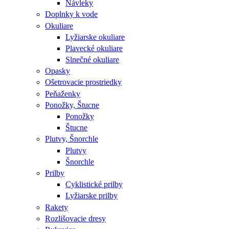
Návleky
Doplnky k vode
Okuliare
Lyžiarske okuliare
Plavecké okuliare
Slnečné okuliare
Opasky
Ošetrovacie prostriedky
Peňaženky
Ponožky, Štucne
Ponožky
Štucne
Plutvy, Šnorchle
Plutvy
Šnorchle
Prilby
Cyklistické prilby
Lyžiarske prilby
Rakety
Rozlišovacie dresy