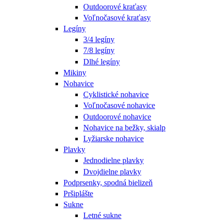
Outdoorové kraťasy
Voľnočasové kraťasy
Legíny
3/4 legíny
7/8 legíny
Dlhé legíny
Mikiny
Nohavice
Cyklistické nohavice
Voľnočasové nohavice
Outdoorové nohavice
Nohavice na bežky, skialp
Lyžiarske nohavice
Plavky
Jednodielne plavky
Dvojdielne plavky
Podprsenky, spodná bielizeň
Pršiplášte
Sukne
Letné sukne