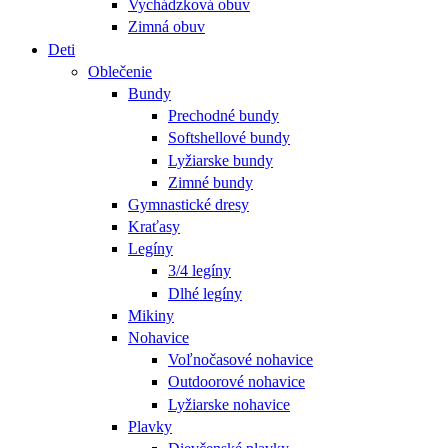
Vychádzková obuv
Zimná obuv
Deti
Oblečenie
Bundy
Prechodné bundy
Softshellové bundy
Lyžiarske bundy
Zimné bundy
Gymnastické dresy
Kraťasy
Legíny
3/4 legíny
Dlhé legíny
Mikiny
Nohavice
Voľnočasové nohavice
Outdoorové nohavice
Lyžiarske nohavice
Plavky