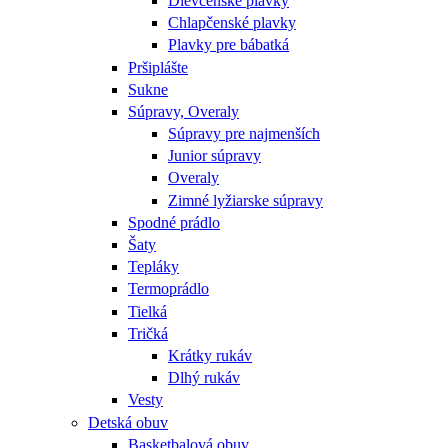
Dievčenské plavky
Chlapčenské plavky
Plavky pre bábatká
Pršiplášte
Sukne
Súpravy, Overaly
Súpravy pre najmenších
Junior súpravy
Overaly
Zimné lyžiarske súpravy
Spodné prádlo
Šaty
Tepláky
Termoprádlo
Tielká
Tričká
Krátky rukáv
Dlhý rukáv
Vesty
Detská obuv
Basketbalová obuv