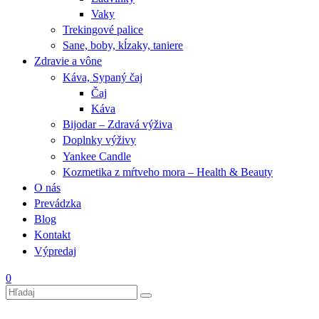
Vaky
Trekingové palice
Sane, boby, kĺzaky, taniere
Zdravie a vône
Káva, Sypaný čaj
Čaj
Káva
Bijodar – Zdravá výživa
Doplnky výživy
Yankee Candle
Kozmetika z mŕtveho mora – Health & Beauty
O nás
Prevádzka
Blog
Kontakt
Výpredaj
0