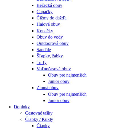
Bežecká obuv
Capačky
Čižmy do dažďa
Halová obuv
Kopačky
Obuv do vody
Outdoorová obuv
Sandále
Šľapky, žabky
Turfy
Voľnočasová obuv
Obuv pre najmenších
Junior obuv
Zimná obuv
Obuv pre najmenších
Junior obuv
Doplnky
Cestovné tašky
Čiapky / Kukly
Čiapky