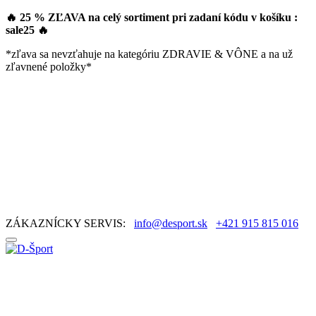
🔥 25 % ZĽAVA na celý sortiment pri zadaní kódu v košíku :
sale25
🔥
*zľava sa nevzťahuje na kategóriu ZDRAVIE & VÔNE a na už
zľavnené položky*
ZÁKAZNÍCKY SERVIS:
info@desport.sk
+421 915 815 016