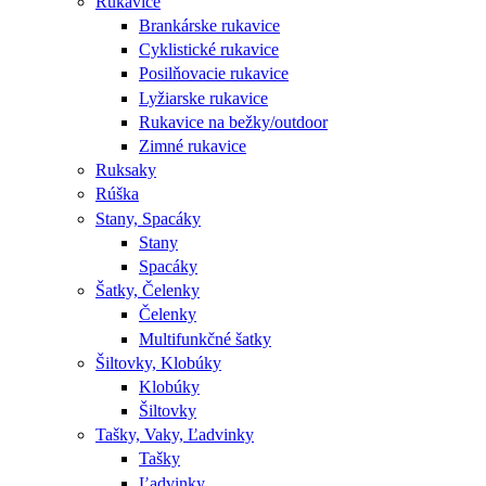
Rukavice
Brankárske rukavice
Cyklistické rukavice
Posilňovacie rukavice
Lyžiarske rukavice
Rukavice na bežky/outdoor
Zimné rukavice
Ruksaky
Rúška
Stany, Spacáky
Stany
Spacáky
Šatky, Čelenky
Čelenky
Multifunkčné šatky
Šiltovky, Klobúky
Klobúky
Šiltovky
Tašky, Vaky, Ľadvinky
Tašky
Ľadvinky