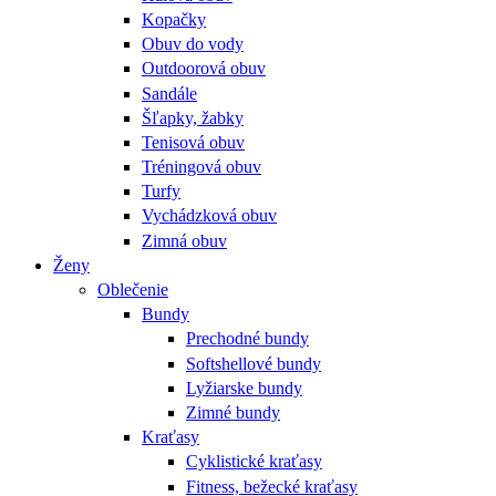
Kopačky
Obuv do vody
Outdoorová obuv
Sandále
Šľapky, žabky
Tenisová obuv
Tréningová obuv
Turfy
Vychádzková obuv
Zimná obuv
Ženy
Oblečenie
Bundy
Prechodné bundy
Softshellové bundy
Lyžiarske bundy
Zimné bundy
Kraťasy
Cyklistické kraťasy
Fitness, bežecké kraťasy