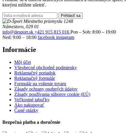
ktorými môžete ušetriť.
Prihlásiť sa
Miestneho priemyslu 1248
Námestovo, 029 01
info@desport.sk
+421 915 815 016
Pon – Sob: 8:00 – 19:00
Ned: 9:00 – 18:00
facebook
instagram
Informácie
Môj účet
Všeobecné obchodné podmienky
Reklamačný poriadok
Reklamačný formulár
Formulár na vrátenie tovaru
Zásady ochrany osobných údajov
Zásady používania súborov cookie (EÚ)
Veľkostné tabuľky
Ako nakupovať
Časté otázky
Bezpečná platba a doručenie