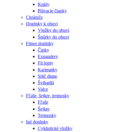
Kukly
Plávacie čiapky
Chrániče
Doplnky k obuvi
Vložky do obuvi
Šnúrky do obuvi
Fitnes doplnky
Činky
Expandery
Fit lopty
Karimatky
Silič dlane
Švihadlá
Valce
Fľaše, šejkre, termosky
Fľaše
Šejkre
Termosky
Iné doplnky
Cyklistické vložky