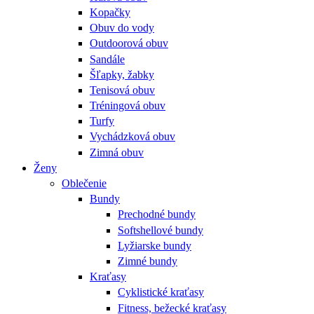
Kopačky
Obuv do vody
Outdoorová obuv
Sandále
Šľapky, žabky
Tenisová obuv
Tréningová obuv
Turfy
Vychádzková obuv
Zimná obuv
Ženy
Oblečenie
Bundy
Prechodné bundy
Softshellové bundy
Lyžiarske bundy
Zimné bundy
Kraťasy
Cyklistické kraťasy
Fitness, bežecké kraťasy