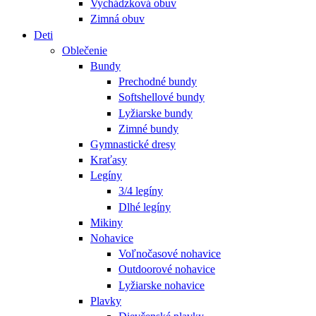
Vychádzková obuv
Zimná obuv
Deti
Oblečenie
Bundy
Prechodné bundy
Softshellové bundy
Lyžiarske bundy
Zimné bundy
Gymnastické dresy
Kraťasy
Legíny
3/4 legíny
Dlhé legíny
Mikiny
Nohavice
Voľnočasové nohavice
Outdoorové nohavice
Lyžiarske nohavice
Plavky