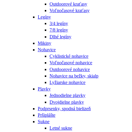
Outdoorové kraťasy
Voľnočasové kraťasy
Legíny
3/4 legíny
7/8 legíny
Dlhé legíny
Mikiny
Nohavice
Cyklistické nohavice
Voľnočasové nohavice
Outdoorové nohavice
Nohavice na bežky, skialp
Lyžiarske nohavice
Plavky
Jednodielne plavky
Dvojdielne plavky
Podprsenky, spodná bielizeň
Pršiplášte
Sukne
Letné sukne