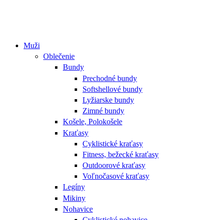
Muži
Oblečenie
Bundy
Prechodné bundy
Softshellové bundy
Lyžiarske bundy
Zimné bundy
Košele, Polokošele
Kraťasy
Cyklistické kraťasy
Fitness, bežecké kraťasy
Outdoorové kraťasy
Voľnočasové kraťasy
Legíny
Mikiny
Nohavice
Cyklistické nohavice