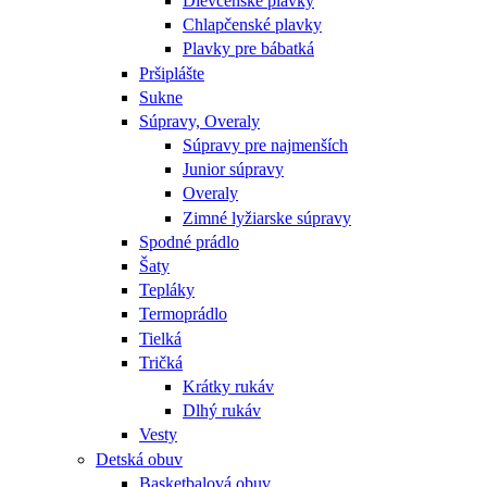
Dievčenské plavky
Chlapčenské plavky
Plavky pre bábatká
Pršiplášte
Sukne
Súpravy, Overaly
Súpravy pre najmenších
Junior súpravy
Overaly
Zimné lyžiarske súpravy
Spodné prádlo
Šaty
Tepláky
Termoprádlo
Tielká
Tričká
Krátky rukáv
Dlhý rukáv
Vesty
Detská obuv
Basketbalová obuv