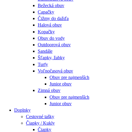
Bežecká obuv
Capačky
Čižmy do dažďa
Halová obuv
Kopačky
Obuv do vody
Outdoorová obuv
Sandále
Šľapky, žabky
Turfy
Voľnočasová obuv
Obuv pre najmenších
Junior obuv
Zimná obuv
Obuv pre najmenších
Junior obuv
Doplnky
Cestovné tašky
Čiapky / Kukly
Čiapky