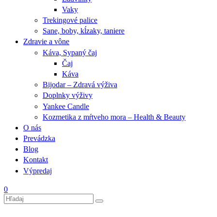
Vaky
Trekingové palice
Sane, boby, kĺzaky, taniere
Zdravie a vône
Káva, Sypaný čaj
Čaj
Káva
Bijodar – Zdravá výživa
Doplnky výživy
Yankee Candle
Kozmetika z mŕtveho mora – Health & Beauty
O nás
Prevádzka
Blog
Kontakt
Výpredaj
0