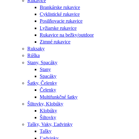
Rukavice
Brankárske rukavice
Cyklistické rukavice
Posilňovacie rukavice
Lyžiarske rukavice
Rukavice na bežky/outdoor
Zimné rukavice
Ruksaky
Rúška
Stany, Spacáky
Stany
Spacáky
Šatky, Čelenky
Čelenky
Multifunkčné šatky
Šiltovky, Klobúky
Klobúky
Šiltovky
Tašky, Vaky, Ľadvinky
Tašky
Ľadvinky