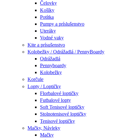
Čelovky
Košíky
Potítka
Pumpy a príslušenstvo
Uteráky
Vodné vaky
Kite a prísušenstvo
Kolobežky / Odrážadlá / PennyBoardy
Odrážadlá
Pennyboardy
Kolobežky
Korčule
Lopty / Loptičky
Florbalové loptičky
Futbalové lopty
Soft Tenisové loptičky
Stolnotenisové loptičky
Tenisové loptičky
Mačky, Návleky
Mačky