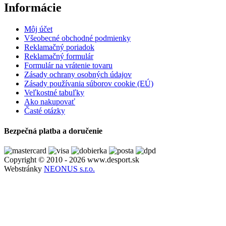
Informácie
Môj účet
Všeobecné obchodné podmienky
Reklamačný poriadok
Reklamačný formulár
Formulár na vrátenie tovaru
Zásady ochrany osobných údajov
Zásady používania súborov cookie (EÚ)
Veľkostné tabuľky
Ako nakupovať
Časté otázky
Bezpečná platba a doručenie
Copyright © 2010 - 2026 www.desport.sk
Webstránky
NEONUS s.r.o.