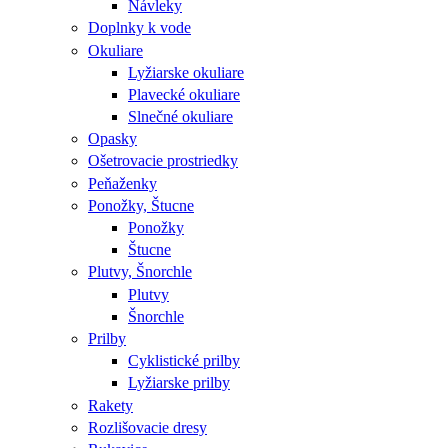
Návleky
Doplnky k vode
Okuliare
Lyžiarske okuliare
Plavecké okuliare
Slnečné okuliare
Opasky
Ošetrovacie prostriedky
Peňaženky
Ponožky, Štucne
Ponožky
Štucne
Plutvy, Šnorchle
Plutvy
Šnorchle
Prilby
Cyklistické prilby
Lyžiarske prilby
Rakety
Rozlišovacie dresy