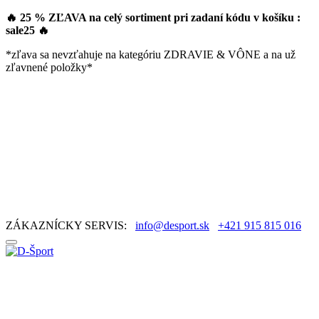
🔥 25 % ZĽAVA na celý sortiment pri zadaní kódu v košíku :
sale25
🔥
*zľava sa nevzťahuje na kategóriu ZDRAVIE & VÔNE a na už
zľavnené položky*
ZÁKAZNÍCKY SERVIS:
info@desport.sk
+421 915 815 016