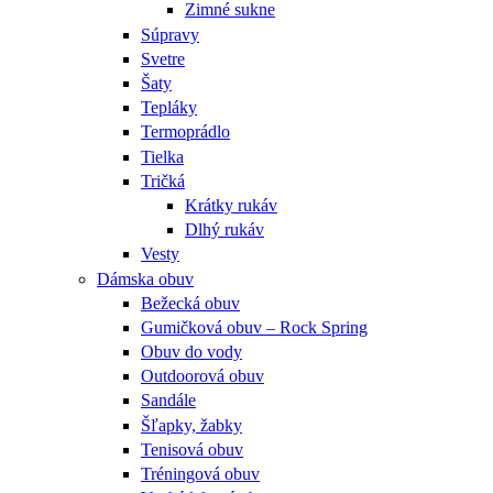
Zimné sukne
Súpravy
Svetre
Šaty
Tepláky
Termoprádlo
Tielka
Tričká
Krátky rukáv
Dlhý rukáv
Vesty
Dámska obuv
Bežecká obuv
Gumičková obuv – Rock Spring
Obuv do vody
Outdoorová obuv
Sandále
Šľapky, žabky
Tenisová obuv
Tréningová obuv