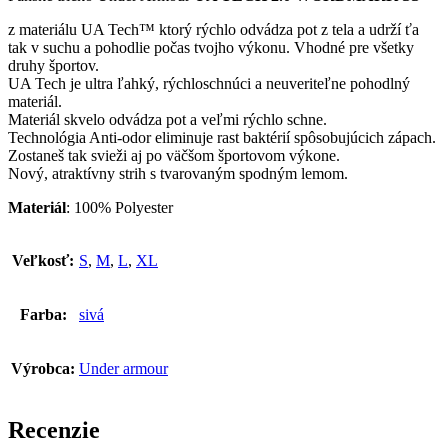
z materiálu UA Tech™ ktorý rýchlo odvádza pot z tela a udrží ťa
tak v suchu a pohodlie počas tvojho výkonu. Vhodné pre všetky
druhy športov.
UA Tech je ultra ľahký, rýchloschnúci a neuveriteľne pohodlný
materiál.
Materiál skvelo odvádza pot a veľmi rýchlo schne.
Technológia Anti-odor eliminuje rast baktérií spôsobujúcich zápach.
Zostaneš tak svieži aj po väčšom športovom výkone.
Nový, atraktívny strih s tvarovaným spodným lemom.
Materiál
: 100% Polyester
Veľkosť:
S
,
M
,
L
,
XL
Farba:
sivá
Výrobca:
Under armour
Recenzie