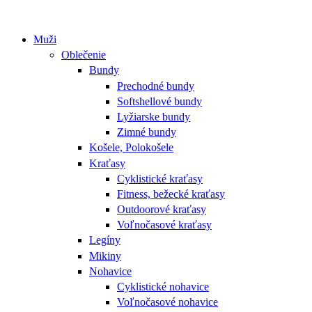
Muži
Oblečenie
Bundy
Prechodné bundy
Softshellové bundy
Lyžiarske bundy
Zimné bundy
Košele, Polokošele
Kraťasy
Cyklistické kraťasy
Fitness, bežecké kraťasy
Outdoorové kraťasy
Voľnočasové kraťasy
Legíny
Mikiny
Nohavice
Cyklistické nohavice
Voľnočasové nohavice