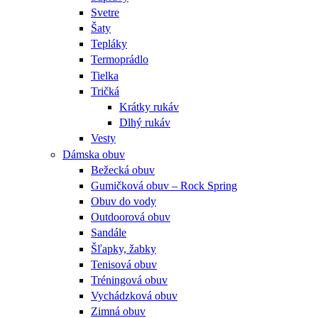
Svetre
Šaty
Tepláky
Termoprádlo
Tielka
Tričká
Krátky rukáv
Dlhý rukáv
Vesty
Dámska obuv
Bežecká obuv
Gumičková obuv – Rock Spring
Obuv do vody
Outdoorová obuv
Sandále
Šľapky, žabky
Tenisová obuv
Tréningová obuv
Vychádzková obuv
Zimná obuv