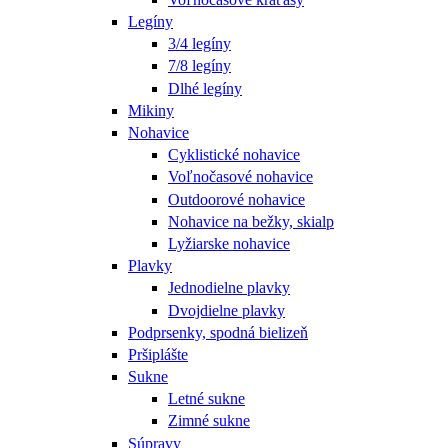
Legíny
3/4 legíny
7/8 legíny
Dlhé legíny
Mikiny
Nohavice
Cyklistické nohavice
Voľnočasové nohavice
Outdoorové nohavice
Nohavice na bežky, skialp
Lyžiarske nohavice
Plavky
Jednodielne plavky
Dvojdielne plavky
Podprsenky, spodná bielizeň
Pršiplášte
Sukne
Letné sukne
Zimné sukne
Súpravy