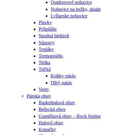
Outdoorové nohavice
Nohavice na bežky, skialp
Lyžiarske nohavice
Plavky
Pršiplášte
Spodná bielizeň
Súpravy
Tepláky
Termoprádlo
Tielka
Tričká
Krátky rukáv
Dlhý rukáv
Vesty
Pánska obuv
Basketbalová obuv
Bežecká obuv
Gumičková obuv – Rock Spring
Halová obuv
Kopačky