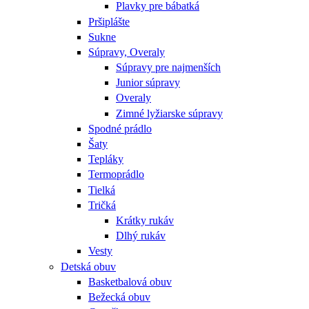
Plavky pre bábatká
Pršiplášte
Sukne
Súpravy, Overaly
Súpravy pre najmenších
Junior súpravy
Overaly
Zimné lyžiarske súpravy
Spodné prádlo
Šaty
Tepláky
Termoprádlo
Tielká
Tričká
Krátky rukáv
Dlhý rukáv
Vesty
Detská obuv
Basketbalová obuv
Bežecká obuv