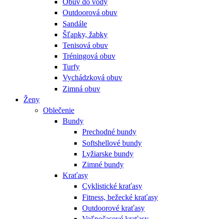
Obuv do vody
Outdoorová obuv
Sandále
Šľapky, žabky
Tenisová obuv
Tréningová obuv
Turfy
Vychádzková obuv
Zimná obuv
Ženy
Oblečenie
Bundy
Prechodné bundy
Softshellové bundy
Lyžiarske bundy
Zimné bundy
Kraťasy
Cyklistické kraťasy
Fitness, bežecké kraťasy
Outdoorové kraťasy
Voľnočasové kraťasy