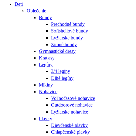
Deti
Oblečenie
Bundy
Prechodné bundy
Softshellové bundy
Lyžiarske bundy
Zimné bundy
Gymnastické dresy
Kraťasy
Legíny
3/4 legíny
Dlhé legíny
Mikiny
Nohavice
Voľnočasové nohavice
Outdoorové nohavice
Lyžiarske nohavice
Plavky
Dievčenské plavky
Chlapčenské plavky