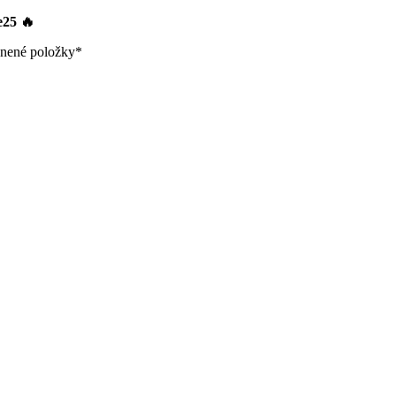
le25
🔥
nené položky*