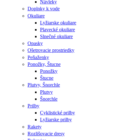
Návleky
Doplnky k vode
Okuliare
Lyžiarske okuliare
Plavecké okuliare
Slnečné okuliare
Opasky
Ošetrovacie prostriedky
Peňaženky
Ponožky, Štucne
Ponožky
Štucne
Plutvy, Šnorchle
Plutvy
Šnorchle
Prilby
Cyklistické prilby
Lyžiarske prilby
Rakety
Rozlišovacie dresy