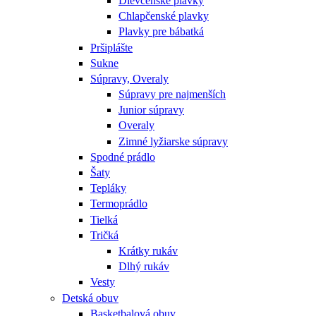
Dievčenské plavky
Chlapčenské plavky
Plavky pre bábatká
Pršiplášte
Sukne
Súpravy, Overaly
Súpravy pre najmenších
Junior súpravy
Overaly
Zimné lyžiarske súpravy
Spodné prádlo
Šaty
Tepláky
Termoprádlo
Tielká
Tričká
Krátky rukáv
Dlhý rukáv
Vesty
Detská obuv
Basketbalová obuv