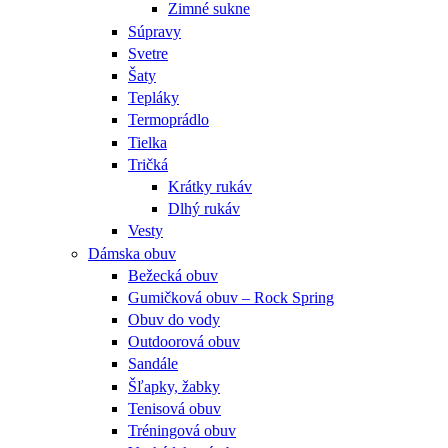
Zimné sukne
Súpravy
Svetre
Šaty
Tepláky
Termoprádlo
Tielka
Tričká
Krátky rukáv
Dlhý rukáv
Vesty
Dámska obuv
Bežecká obuv
Gumičková obuv – Rock Spring
Obuv do vody
Outdoorová obuv
Sandále
Šľapky, žabky
Tenisová obuv
Tréningová obuv