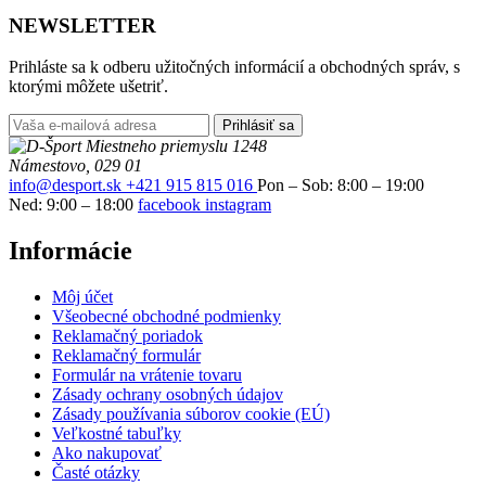
NEWSLETTER
Prihláste sa k odberu užitočných informácií a obchodných správ, s
ktorými môžete ušetriť.
Prihlásiť sa
Miestneho priemyslu 1248
Námestovo, 029 01
info@desport.sk
+421 915 815 016
Pon – Sob: 8:00 – 19:00
Ned: 9:00 – 18:00
facebook
instagram
Informácie
Môj účet
Všeobecné obchodné podmienky
Reklamačný poriadok
Reklamačný formulár
Formulár na vrátenie tovaru
Zásady ochrany osobných údajov
Zásady používania súborov cookie (EÚ)
Veľkostné tabuľky
Ako nakupovať
Časté otázky