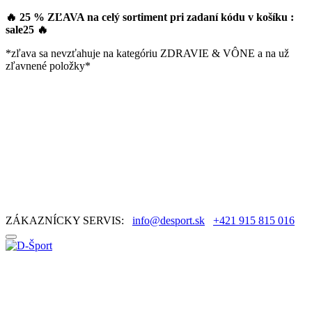
🔥 25 % ZĽAVA na celý sortiment pri zadaní kódu v košíku :
sale25
🔥
*zľava sa nevzťahuje na kategóriu ZDRAVIE & VÔNE a na už
zľavnené položky*
ZÁKAZNÍCKY SERVIS:
info@desport.sk
+421 915 815 016