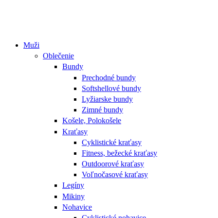
Muži
Oblečenie
Bundy
Prechodné bundy
Softshellové bundy
Lyžiarske bundy
Zimné bundy
Košele, Polokošele
Kraťasy
Cyklistické kraťasy
Fitness, bežecké kraťasy
Outdoorové kraťasy
Voľnočasové kraťasy
Legíny
Mikiny
Nohavice
Cyklistické nohavice