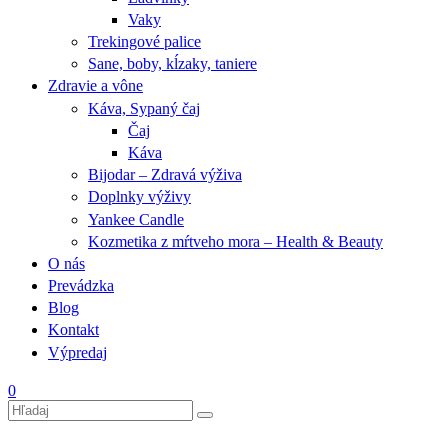
Vaky
Trekingové palice
Sane, boby, kĺzaky, taniere
Zdravie a vône
Káva, Sypaný čaj
Čaj
Káva
Bijodar – Zdravá výživa
Doplnky výživy
Yankee Candle
Kozmetika z mŕtveho mora – Health & Beauty
O nás
Prevádzka
Blog
Kontakt
Výpredaj
0