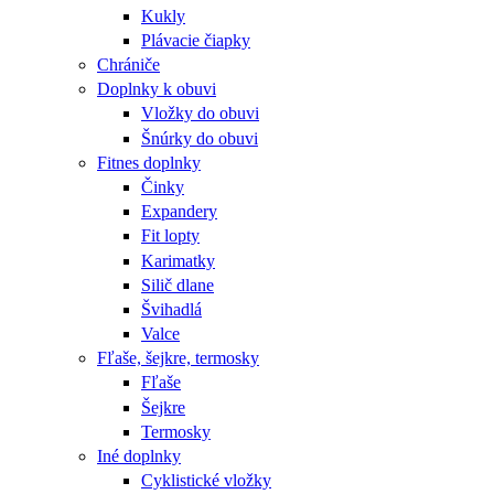
Kukly
Plávacie čiapky
Chrániče
Doplnky k obuvi
Vložky do obuvi
Šnúrky do obuvi
Fitnes doplnky
Činky
Expandery
Fit lopty
Karimatky
Silič dlane
Švihadlá
Valce
Fľaše, šejkre, termosky
Fľaše
Šejkre
Termosky
Iné doplnky
Cyklistické vložky