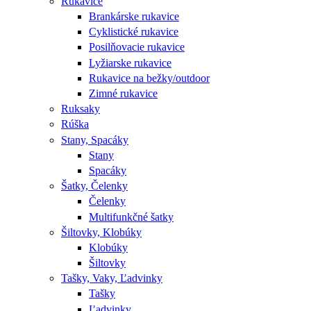
Rukavice
Brankárske rukavice
Cyklistické rukavice
Posilňovacie rukavice
Lyžiarske rukavice
Rukavice na bežky/outdoor
Zimné rukavice
Ruksaky
Rúška
Stany, Spacáky
Stany
Spacáky
Šatky, Čelenky
Čelenky
Multifunkčné šatky
Šiltovky, Klobúky
Klobúky
Šiltovky
Tašky, Vaky, Ľadvinky
Tašky
Ľadvinky