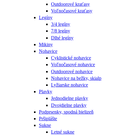
Outdoorové kraťasy
Voľnočasové kraťasy
Legíny
3/4 legíny
7/8 legíny
Dlhé legíny
Mikiny
Nohavice
Cyklistické nohavice
Voľnočasové nohavice
Outdoorové nohavice
Nohavice na bežky, skialp
Lyžiarske nohavice
Plavky
Jednodielne plavky
Dvojdielne plavky
Podprsenky, spodná bielizeň
Pršiplášte
Sukne
Letné sukne