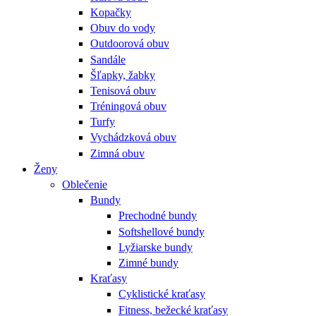
Kopačky
Obuv do vody
Outdoorová obuv
Sandále
Šľapky, žabky
Tenisová obuv
Tréningová obuv
Turfy
Vychádzková obuv
Zimná obuv
Ženy
Oblečenie
Bundy
Prechodné bundy
Softshellové bundy
Lyžiarske bundy
Zimné bundy
Kraťasy
Cyklistické kraťasy
Fitness, bežecké kraťasy