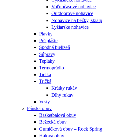
Voľnočasové nohavice
Outdoorové nohavice
Nohavice na bežky, skialp
Lyžiarske nohavice
Plavky
Pršiplášte
Spodná bielizeň
Súpravy
Tepláky
Termoprádlo
Tielka
Tričká
Krátky rukáv
Dlhý rukáv
Vesty
Pánska obuv
Basketbalová obuv
Bežecká obuv
Gumičková obuv – Rock Spring
Halová obuv