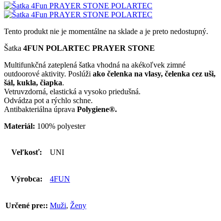
Tento produkt nie je momentálne na sklade a je preto nedostupný.
Šatka
4FUN POLARTEC PRAYER STONE
Multifunkčná zateplená šatka vhodná na akékoľvek zimné
outdoorové aktivity. Poslúži
ako čelenka na vlasy, čelenka cez uši,
šál, kukla, čiapka
.
Vetruvzdorná, elastická a vysoko priedušná.
Odvádza pot a rýchlo schne.
Antibakteriálna úprava
Polygiene®.
Materiál:
100% polyester
Veľkosť:
UNI
Výrobca:
4FUN
Určené pre::
Muži
,
Ženy