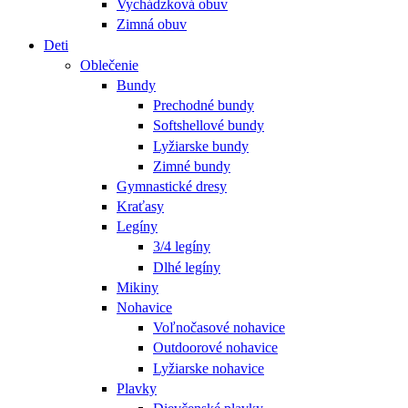
Vychádzková obuv
Zimná obuv
Deti
Oblečenie
Bundy
Prechodné bundy
Softshellové bundy
Lyžiarske bundy
Zimné bundy
Gymnastické dresy
Kraťasy
Legíny
3/4 legíny
Dlhé legíny
Mikiny
Nohavice
Voľnočasové nohavice
Outdoorové nohavice
Lyžiarske nohavice
Plavky