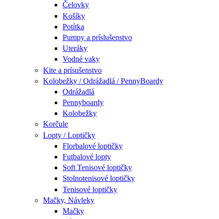
Čelovky
Košíky
Potítka
Pumpy a príslušenstvo
Uteráky
Vodné vaky
Kite a prísušenstvo
Kolobežky / Odrážadlá / PennyBoardy
Odrážadlá
Pennyboardy
Kolobežky
Korčule
Lopty / Loptičky
Florbalové loptičky
Futbalové lopty
Soft Tenisové loptičky
Stolnotenisové loptičky
Tenisové loptičky
Mačky, Návleky
Mačky