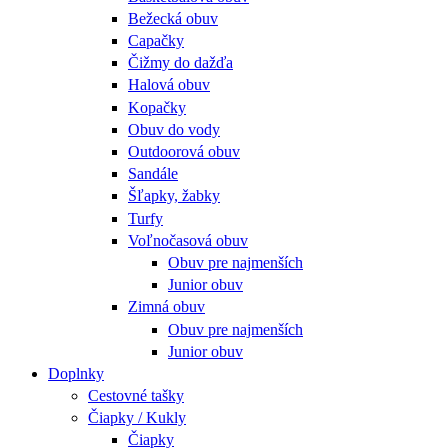
Bežecká obuv
Capačky
Čižmy do dažďa
Halová obuv
Kopačky
Obuv do vody
Outdoorová obuv
Sandále
Šľapky, žabky
Turfy
Voľnočasová obuv
Obuv pre najmenších
Junior obuv
Zimná obuv
Obuv pre najmenších
Junior obuv
Doplnky
Cestovné tašky
Čiapky / Kukly
Čiapky