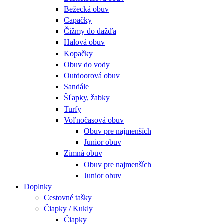
Bežecká obuv
Capačky
Čižmy do dažďa
Halová obuv
Kopačky
Obuv do vody
Outdoorová obuv
Sandále
Šľapky, žabky
Turfy
Voľnočasová obuv
Obuv pre najmenších
Junior obuv
Zimná obuv
Obuv pre najmenších
Junior obuv
Doplnky
Cestovné tašky
Čiapky / Kukly
Čiapky