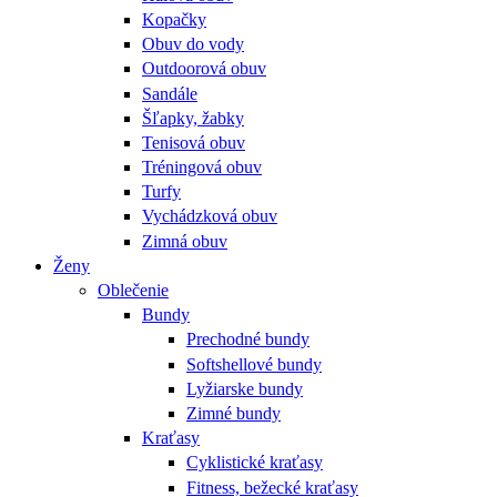
Kopačky
Obuv do vody
Outdoorová obuv
Sandále
Šľapky, žabky
Tenisová obuv
Tréningová obuv
Turfy
Vychádzková obuv
Zimná obuv
Ženy
Oblečenie
Bundy
Prechodné bundy
Softshellové bundy
Lyžiarske bundy
Zimné bundy
Kraťasy
Cyklistické kraťasy
Fitness, bežecké kraťasy