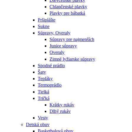
Dievčenské plavky
Chlapčenské plavky
Plavky pre bábatká
Pršiplášte
Sukne
Súpravy, Overaly
Súpravy pre najmenších
Junior súpravy
Overaly
Zimné lyžiarske súpravy
Spodné prádlo
Šaty
Tepláky
Termoprádlo
Tielká
Tričká
Krátky rukáv
Dlhý rukáv
Vesty
Detská obuv
Basketbalová obuv