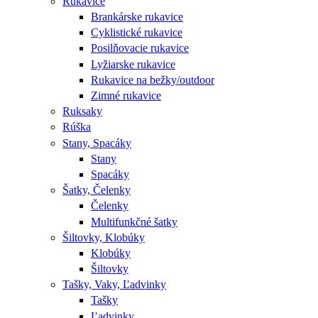
Rukavice
Brankárske rukavice
Cyklistické rukavice
Posilňovacie rukavice
Lyžiarske rukavice
Rukavice na bežky/outdoor
Zimné rukavice
Ruksaky
Rúška
Stany, Spacáky
Stany
Spacáky
Šatky, Čelenky
Čelenky
Multifunkčné šatky
Šiltovky, Klobúky
Klobúky
Šiltovky
Tašky, Vaky, Ľadvinky
Tašky
Ľadvinky