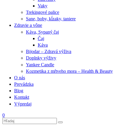
Vaky
Trekingové palice
Sane, boby, kĺzaky, taniere
Zdravie a vône
Káva, Sypaný čaj
Čaj
Káva
Bijodar – Zdravá výživa
Doplnky výživy
Yankee Candle
Kozmetika z mŕtveho mora – Health & Beauty
O nás
Prevádzka
Blog
Kontakt
Výpredaj
0