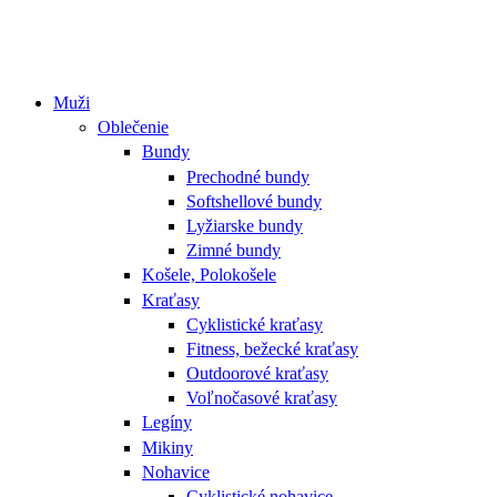
Muži
Oblečenie
Bundy
Prechodné bundy
Softshellové bundy
Lyžiarske bundy
Zimné bundy
Košele, Polokošele
Kraťasy
Cyklistické kraťasy
Fitness, bežecké kraťasy
Outdoorové kraťasy
Voľnočasové kraťasy
Legíny
Mikiny
Nohavice
Cyklistické nohavice