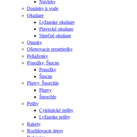
Návleky
Doplnky k vode
Okuliare
Lyžiarske okuliare
Plavecké okuliare
Slnečné okuliare
Opasky
Ošetrovacie prostriedky
Peňaženky
Ponožky, Štucne
Ponožky
Štucne
Plutvy, Šnorchle
Plutvy
Šnorchle
Prilby
Cyklistické prilby
Lyžiarske prilby
Rakety
Rozlišovacie dresy