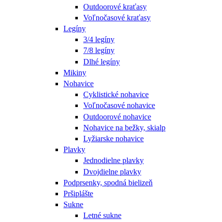
Outdoorové kraťasy
Voľnočasové kraťasy
Legíny
3/4 legíny
7/8 legíny
Dlhé legíny
Mikiny
Nohavice
Cyklistické nohavice
Voľnočasové nohavice
Outdoorové nohavice
Nohavice na bežky, skialp
Lyžiarske nohavice
Plavky
Jednodielne plavky
Dvojdielne plavky
Podprsenky, spodná bielizeň
Pršiplášte
Sukne
Letné sukne