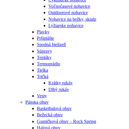
Voľnočasové nohavice
Outdoorové nohavice
Nohavice na bežky, skialp
Lyžiarske nohavice
Plavky
Pršiplášte
Spodná bielizeň
Súpravy
Tepláky
Termoprádlo
Tielka
Tričká
Krátky rukáv
Dlhý rukáv
Vesty
Pánska obuv
Basketbalová obuv
Bežecká obuv
Gumičková obuv – Rock Spring
Halová obuv