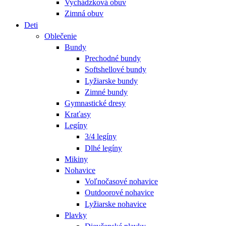
Vychádzková obuv
Zimná obuv
Deti
Oblečenie
Bundy
Prechodné bundy
Softshellové bundy
Lyžiarske bundy
Zimné bundy
Gymnastické dresy
Kraťasy
Legíny
3/4 legíny
Dlhé legíny
Mikiny
Nohavice
Voľnočasové nohavice
Outdoorové nohavice
Lyžiarske nohavice
Plavky