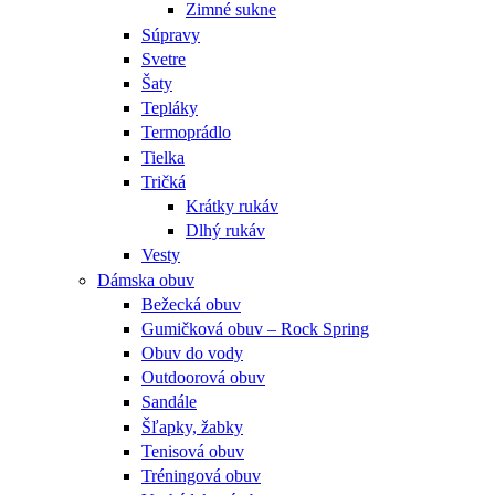
Zimné sukne
Súpravy
Svetre
Šaty
Tepláky
Termoprádlo
Tielka
Tričká
Krátky rukáv
Dlhý rukáv
Vesty
Dámska obuv
Bežecká obuv
Gumičková obuv – Rock Spring
Obuv do vody
Outdoorová obuv
Sandále
Šľapky, žabky
Tenisová obuv
Tréningová obuv