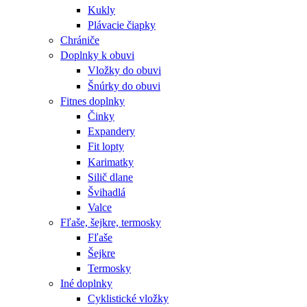
Kukly
Plávacie čiapky
Chrániče
Doplnky k obuvi
Vložky do obuvi
Šnúrky do obuvi
Fitnes doplnky
Činky
Expandery
Fit lopty
Karimatky
Silič dlane
Švihadlá
Valce
Fľaše, šejkre, termosky
Fľaše
Šejkre
Termosky
Iné doplnky
Cyklistické vložky