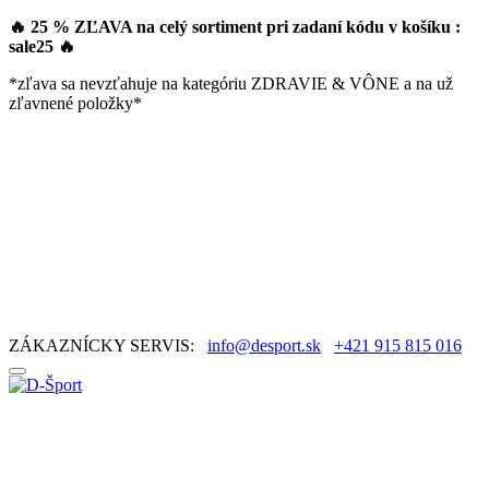
🔥 25 % ZĽAVA na celý sortiment pri zadaní kódu v košíku :
sale25
🔥
*zľava sa nevzťahuje na kategóriu ZDRAVIE & VÔNE a na už
zľavnené položky*
ZÁKAZNÍCKY SERVIS:
info@desport.sk
+421 915 815 016