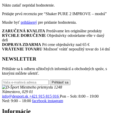
Nikto zatiaľ nepridal hodnotenie.
Pridajte prvú recenziu pre “Shaker PURE 2 IMPROVE – modrá”
Musíte byť
prihlásený
pre pridanie hodnotenia.
ZARUČENÁ KVALITA
Predávame len originálne produkty
RÝCHLE DORUČENIE
Objednávky odosielame ešte v daný
deň
DOPRAVA ZDARMA
Pri cene objednávky nad 65 €
VRÁTENIE TOVARU
Možnosť vrátiť nepoužitý tovar do 14 dní
NEWSLETTER
Prihláste sa k odberu užitočných informácií a obchodných správ, s
ktorými môžete ušetriť.
Prihlásiť sa
Miestneho priemyslu 1248
Námestovo, 029 01
info@desport.sk
+421 915 815 016
Pon – Sob: 8:00 – 19:00
Ned: 9:00 – 18:00
facebook
instagram
Informácie