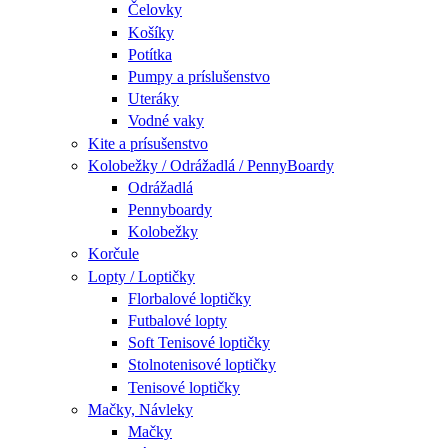
Čelovky
Košíky
Potítka
Pumpy a príslušenstvo
Uteráky
Vodné vaky
Kite a prísušenstvo
Kolobežky / Odrážadlá / PennyBoardy
Odrážadlá
Pennyboardy
Kolobežky
Korčule
Lopty / Loptičky
Florbalové loptičky
Futbalové lopty
Soft Tenisové loptičky
Stolnotenisové loptičky
Tenisové loptičky
Mačky, Návleky
Mačky