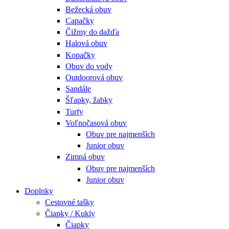
Bežecká obuv
Capačky
Čižmy do dažďa
Halová obuv
Kopačky
Obuv do vody
Outdoorová obuv
Sandále
Šľapky, žabky
Turfy
Voľnočasová obuv
Obuv pre najmenších
Junior obuv
Zimná obuv
Obuv pre najmenších
Junior obuv
Doplnky
Cestovné tašky
Čiapky / Kukly
Čiapky