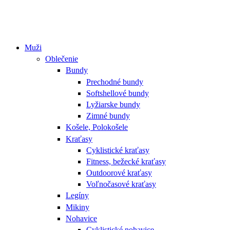
Muži
Oblečenie
Bundy
Prechodné bundy
Softshellové bundy
Lyžiarske bundy
Zimné bundy
Košele, Polokošele
Kraťasy
Cyklistické kraťasy
Fitness, bežecké kraťasy
Outdoorové kraťasy
Voľnočasové kraťasy
Legíny
Mikiny
Nohavice
Cyklistické nohavice