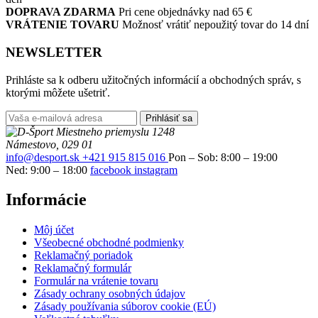
DOPRAVA ZDARMA
Pri cene objednávky nad 65 €
VRÁTENIE TOVARU
Možnosť vrátiť nepoužitý tovar do 14 dní
NEWSLETTER
Prihláste sa k odberu užitočných informácií a obchodných správ, s
ktorými môžete ušetriť.
Prihlásiť sa
Miestneho priemyslu 1248
Námestovo, 029 01
info@desport.sk
+421 915 815 016
Pon – Sob: 8:00 – 19:00
Ned: 9:00 – 18:00
facebook
instagram
Informácie
Môj účet
Všeobecné obchodné podmienky
Reklamačný poriadok
Reklamačný formulár
Formulár na vrátenie tovaru
Zásady ochrany osobných údajov
Zásady používania súborov cookie (EÚ)