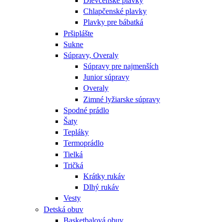
Dievčenské plavky
Chlapčenské plavky
Plavky pre bábatká
Pršiplášte
Sukne
Súpravy, Overaly
Súpravy pre najmenších
Junior súpravy
Overaly
Zimné lyžiarske súpravy
Spodné prádlo
Šaty
Tepláky
Termoprádlo
Tielká
Tričká
Krátky rukáv
Dlhý rukáv
Vesty
Detská obuv
Basketbalová obuv