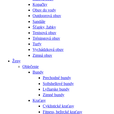
Kopačky
Obuv do vody
Outdoorová obuv
Sandále
Šľapky, žabky
Tenisová obuv
Tréningová obuv
Turfy
Vychádzková obuv
Zimná obuv
Ženy
Oblečenie
Bundy
Prechodné bundy
Softshellové bundy
Lyžiarske bundy
Zimné bundy
Kraťasy
Cyklistické kraťasy
Fitness, bežecké kraťasy