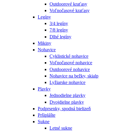
Outdoorové kraťasy
Voľnočasové kraťasy
Legíny
3/4 legíny
7/8 legíny
Dlhé legíny
Mikiny
Nohavice
Cyklistické nohavice
Voľnočasové nohavice
Outdoorové nohavice
Nohavice na bežky, skialp
Lyžiarske nohavice
Plavky
Jednodielne plavky
Dvojdielne plavky
Podprsenky, spodná bielizeň
Pršiplášte
Sukne
Letné sukne