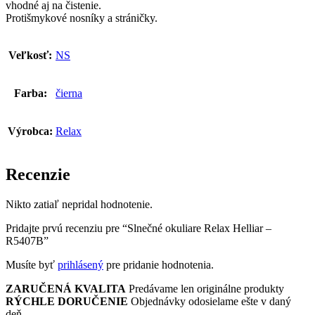
vhodné aj na čistenie.
Protišmykové nosníky a stráničky.
Veľkosť:
NS
Farba:
čierna
Výrobca:
Relax
Recenzie
Nikto zatiaľ nepridal hodnotenie.
Pridajte prvú recenziu pre “Slnečné okuliare Relax Helliar –
R5407B”
Musíte byť
prihlásený
pre pridanie hodnotenia.
ZARUČENÁ KVALITA
Predávame len originálne produkty
RÝCHLE DORUČENIE
Objednávky odosielame ešte v daný
deň