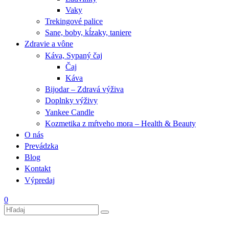
Vaky
Trekingové palice
Sane, boby, kĺzaky, taniere
Zdravie a vône
Káva, Sypaný čaj
Čaj
Káva
Bijodar – Zdravá výživa
Doplnky výživy
Yankee Candle
Kozmetika z mŕtveho mora – Health & Beauty
O nás
Prevádzka
Blog
Kontakt
Výpredaj
0