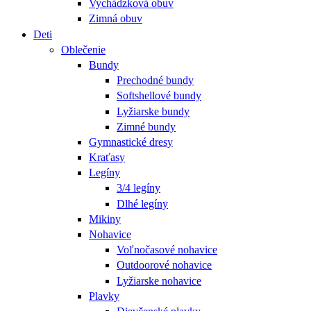
Vychádzková obuv
Zimná obuv
Deti
Oblečenie
Bundy
Prechodné bundy
Softshellové bundy
Lyžiarske bundy
Zimné bundy
Gymnastické dresy
Kraťasy
Legíny
3/4 legíny
Dlhé legíny
Mikiny
Nohavice
Voľnočasové nohavice
Outdoorové nohavice
Lyžiarske nohavice
Plavky