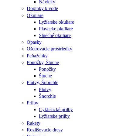
Návleky
Doplnky k vode
Okuliare
Lyžiarske okuliare
Plavecké okuliare
Slnečné okuliare
Opasky
Ošetrovacie prostriedky
Peňaženky
Ponožky, Štucne
Ponožky
Štucne
Plutvy, Šnorchle
Plutvy
Šnorchle
Prilby
Cyklistické prilby
Lyžiarske prilby
Rakety
Rozlišovacie dresy