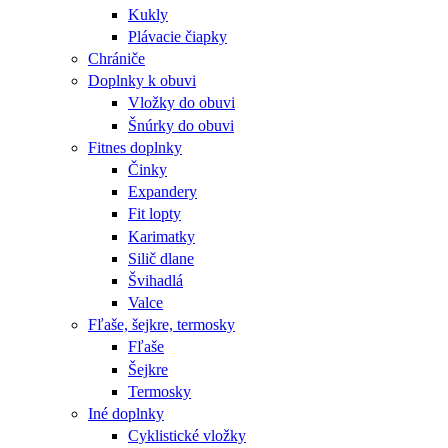
Kukly
Plávacie čiapky
Chrániče
Doplnky k obuvi
Vložky do obuvi
Šnúrky do obuvi
Fitnes doplnky
Činky
Expandery
Fit lopty
Karimatky
Silič dlane
Švihadlá
Valce
Fľaše, šejkre, termosky
Fľaše
Šejkre
Termosky
Iné doplnky
Cyklistické vložky