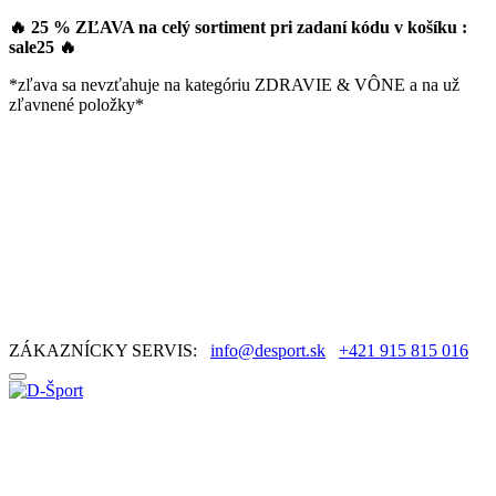
🔥 25 % ZĽAVA na celý sortiment pri zadaní kódu v košíku :
sale25
🔥
*zľava sa nevzťahuje na kategóriu ZDRAVIE & VÔNE a na už
zľavnené položky*
ZÁKAZNÍCKY SERVIS:
info@desport.sk
+421 915 815 016