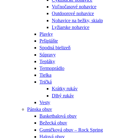
Voľnočasové nohavice
Outdoorové nohavice
Nohavice na bežky, skialp
Lyžiarske nohavice
Plavky
Pršiplášte
Spodná bielizeň
Súpravy
Tepláky
Termoprádlo
Tielka
Tričká
Krátky rukáv
Dlhý rukáv
Vesty
Pánska obuv
Basketbalová obuv
Bežecká obuv
Gumičková obuv – Rock Spring
Halová obuv