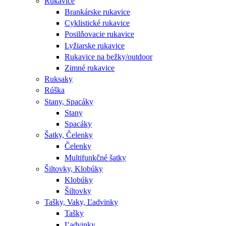
Rukavice
Brankárske rukavice
Cyklistické rukavice
Posilňovacie rukavice
Lyžiarske rukavice
Rukavice na bežky/outdoor
Zimné rukavice
Ruksaky
Rúška
Stany, Spacáky
Stany
Spacáky
Šatky, Čelenky
Čelenky
Multifunkčné šatky
Šiltovky, Klobúky
Klobúky
Šiltovky
Tašky, Vaky, Ľadvinky
Tašky
Ľadvinky