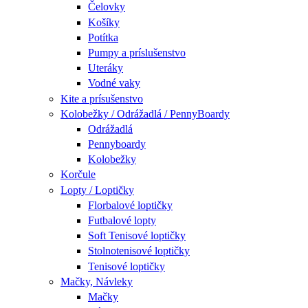
Čelovky
Košíky
Potítka
Pumpy a príslušenstvo
Uteráky
Vodné vaky
Kite a prísušenstvo
Kolobežky / Odrážadlá / PennyBoardy
Odrážadlá
Pennyboardy
Kolobežky
Korčule
Lopty / Loptičky
Florbalové loptičky
Futbalové lopty
Soft Tenisové loptičky
Stolnotenisové loptičky
Tenisové loptičky
Mačky, Návleky
Mačky