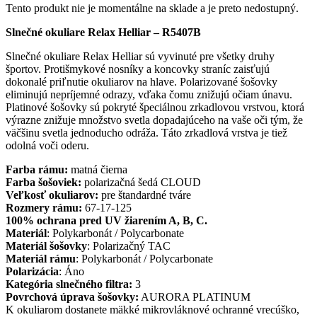
Tento produkt nie je momentálne na sklade a je preto nedostupný.
Slnečné okuliare Relax Helliar – R5407B
Slnečné okuliare Relax Helliar sú vyvinuté pre všetky druhy
športov. Protišmykové nosníky a koncovky straníc zaisťujú
dokonalé priľnutie okuliarov na hlave. Polarizované šošovky
eliminujú nepríjemné odrazy, vďaka čomu znižujú očiam únavu.
Platinové šošovky sú pokryté špeciálnou zrkadlovou vrstvou, ktorá
výrazne znižuje množstvo svetla dopadajúceho na vaše oči tým, že
väčšinu svetla jednoducho odráža. Táto zrkadlová vrstva je tiež
odolná voči oderu.
Farba rámu:
matná čierna
Farba šošoviek:
polarizačná šedá CLOUD
Veľkosť okuliarov:
pre štandardné tváre
Rozmery rámu:
67-17-125
100% ochrana pred UV žiarením A, B, C.
Materiál
: Polykarbonát / Polycarbonate
Materiál šošovky
: Polarizačný TAC
Materiál rámu
: Polykarbonát / Polycarbonate
Polarizácia
: Áno
Kategória slnečného filtra:
3
Povrchová úprava šošovky:
AURORA PLATINUM
K okuliarom dostanete mäkké mikrovláknové ochranné vrecúško,