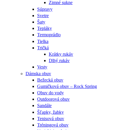
Zimné sukne
Súpravy
Svetre
Šaty
Tepláky
Termoprádlo
Tielka
Tričká
Krátky rukáv
Dlhý rukáv
Vesty
Dámska obuv
Bežecká obuv
Gumičková obuv – Rock Spring
Obuv do vody
Outdoorová obuv
Sandále
Šľapky, žabky
Tenisová obuv
Tréningová obuv