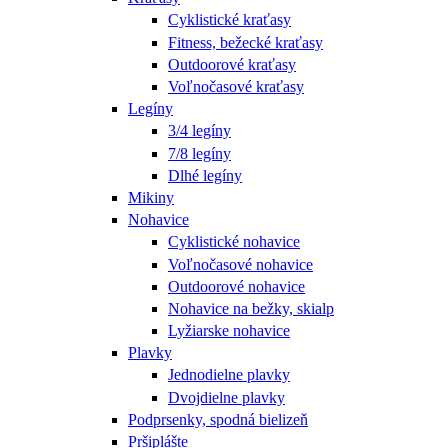
Cyklistické kraťasy
Fitness, bežecké kraťasy
Outdoorové kraťasy
Voľnočasové kraťasy
Legíny
3/4 legíny
7/8 legíny
Dlhé legíny
Mikiny
Nohavice
Cyklistické nohavice
Voľnočasové nohavice
Outdoorové nohavice
Nohavice na bežky, skialp
Lyžiarske nohavice
Plavky
Jednodielne plavky
Dvojdielne plavky
Podprsenky, spodná bielizeň
Pršiplášte