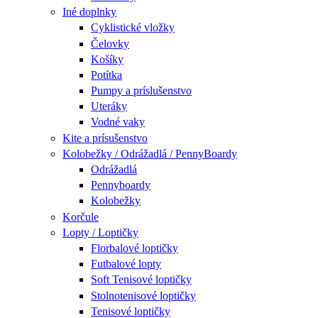
Iné doplnky
Cyklistické vložky
Čelovky
Košíky
Potítka
Pumpy a príslušenstvo
Uteráky
Vodné vaky
Kite a prísušenstvo
Kolobežky / Odrážadlá / PennyBoardy
Odrážadlá
Pennyboardy
Kolobežky
Korčule
Lopty / Loptičky
Florbalové loptičky
Futbalové lopty
Soft Tenisové loptičky
Stolnotenisové loptičky
Tenisové loptičky