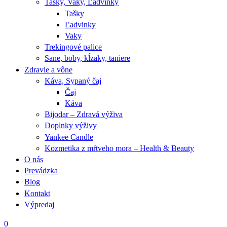
Tašky, Vaky, Ľadvinky
Tašky
Ľadvinky
Vaky
Trekingové palice
Sane, boby, kĺzaky, taniere
Zdravie a vône
Káva, Sypaný čaj
Čaj
Káva
Bijodar – Zdravá výživa
Doplnky výživy
Yankee Candle
Kozmetika z mŕtveho mora – Health & Beauty
O nás
Prevádzka
Blog
Kontakt
Výpredaj
0