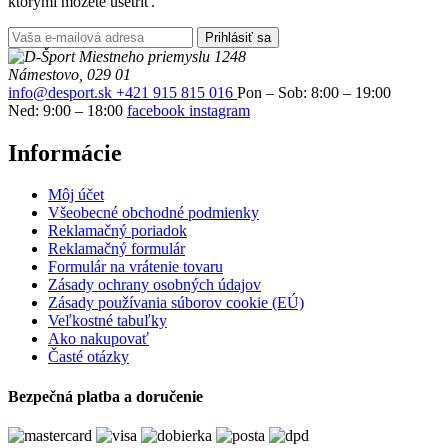
ktorými môžete ušetriť.
Prihlásiť sa
Miestneho priemyslu 1248
Námestovo, 029 01
info@desport.sk
+421 915 815 016
Pon – Sob: 8:00 – 19:00
Ned: 9:00 – 18:00
facebook
instagram
Informácie
Môj účet
Všeobecné obchodné podmienky
Reklamačný poriadok
Reklamačný formulár
Formulár na vrátenie tovaru
Zásady ochrany osobných údajov
Zásady používania súborov cookie (EÚ)
Veľkostné tabuľky
Ako nakupovať
Časté otázky
Bezpečná platba a doručenie