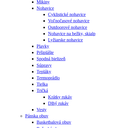
Mikiny
Nohavice
Cyklistické nohavice
Voľnočasové nohavice
Outdoorové nohavice
Nohavice na bežky, skialp
Lyžiarske nohavice
Plavky
Pršiplášte
Spodná bielizeň
Súpravy
Tepláky
Termoprádlo
Tielka
Tričká
Krátky rukáv
Dlhý rukáv
Vesty
Pánska obuv
Basketbalová obuv