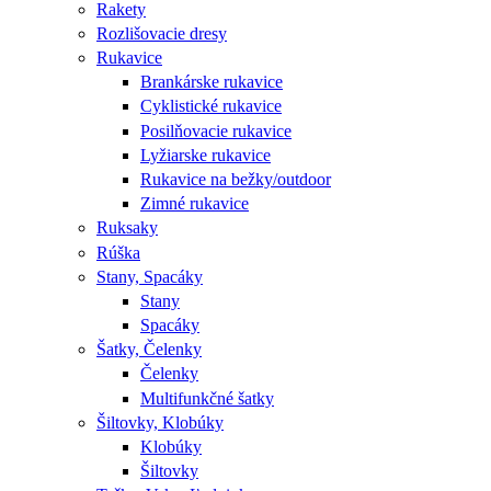
Rakety
Rozlišovacie dresy
Rukavice
Brankárske rukavice
Cyklistické rukavice
Posilňovacie rukavice
Lyžiarske rukavice
Rukavice na bežky/outdoor
Zimné rukavice
Ruksaky
Rúška
Stany, Spacáky
Stany
Spacáky
Šatky, Čelenky
Čelenky
Multifunkčné šatky
Šiltovky, Klobúky
Klobúky
Šiltovky