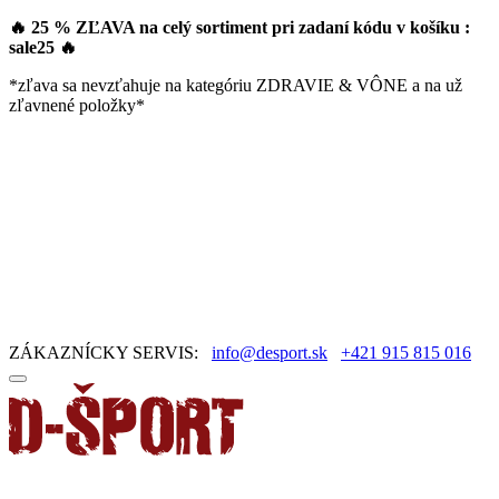
🔥 25 % ZĽAVA na celý sortiment pri zadaní kódu v košíku :
sale25
🔥
*zľava sa nevzťahuje na kategóriu ZDRAVIE & VÔNE a na už
zľavnené položky*
ZÁKAZNÍCKY SERVIS:
info@desport.sk
+421 915 815 016