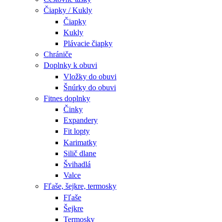
Čiapky / Kukly
Čiapky
Kukly
Plávacie čiapky
Chrániče
Doplnky k obuvi
Vložky do obuvi
Šnúrky do obuvi
Fitnes doplnky
Činky
Expandery
Fit lopty
Karimatky
Silič dlane
Švihadlá
Valce
Fľaše, šejkre, termosky
Fľaše
Šejkre
Termosky