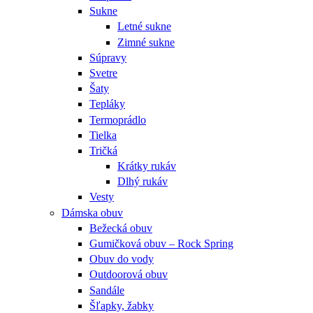
Sukne
Letné sukne
Zimné sukne
Súpravy
Svetre
Šaty
Tepláky
Termoprádlo
Tielka
Tričká
Krátky rukáv
Dlhý rukáv
Vesty
Dámska obuv
Bežecká obuv
Gumičková obuv – Rock Spring
Obuv do vody
Outdoorová obuv
Sandále
Šľapky, žabky