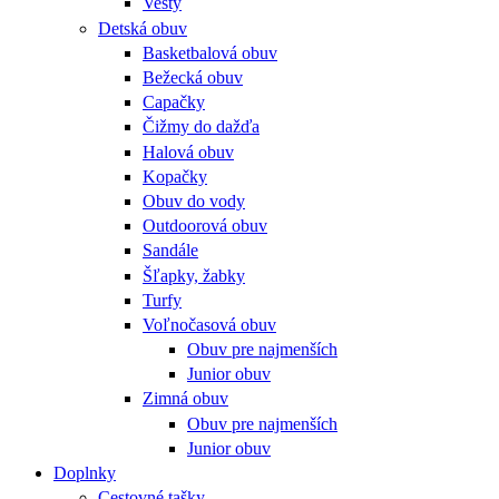
Vesty
Detská obuv
Basketbalová obuv
Bežecká obuv
Capačky
Čižmy do dažďa
Halová obuv
Kopačky
Obuv do vody
Outdoorová obuv
Sandále
Šľapky, žabky
Turfy
Voľnočasová obuv
Obuv pre najmenších
Junior obuv
Zimná obuv
Obuv pre najmenších
Junior obuv
Doplnky
Cestovné tašky