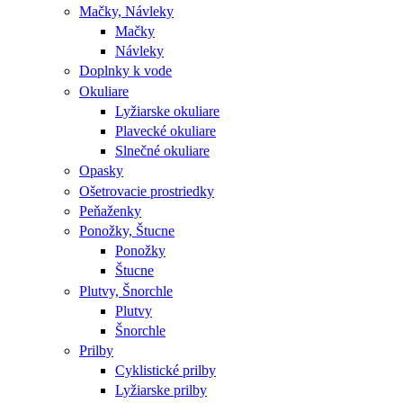
Mačky, Návleky
Mačky
Návleky
Doplnky k vode
Okuliare
Lyžiarske okuliare
Plavecké okuliare
Slnečné okuliare
Opasky
Ošetrovacie prostriedky
Peňaženky
Ponožky, Štucne
Ponožky
Štucne
Plutvy, Šnorchle
Plutvy
Šnorchle
Prilby
Cyklistické prilby
Lyžiarske prilby