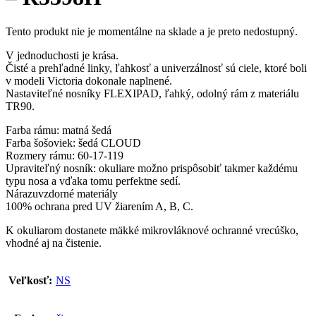
Tento produkt nie je momentálne na sklade a je preto nedostupný.
V jednoduchosti je krása.
Čisté a prehľadné linky, ľahkosť a univerzálnosť sú ciele, ktoré boli
v modeli Victoria dokonale naplnené.
Nastaviteľné nosníky FLEXIPAD, ľahký, odolný rám z materiálu
TR90.
Farba rámu: matná šedá
Farba šošoviek: šedá CLOUD
Rozmery rámu: 60-17-119
Upraviteľný nosník: okuliare možno prispôsobiť takmer každému
typu nosa a vďaka tomu perfektne sedí.
Nárazuvzdorné materiály
100% ochrana pred UV žiarením A, B, C.
K okuliarom dostanete mäkké mikrovláknové ochranné vrecúško,
vhodné aj na čistenie.
Veľkosť:
NS