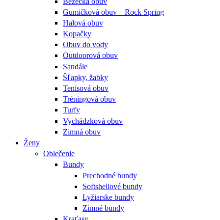
Bežecká obuv
Gumičková obuv – Rock Spring
Halová obuv
Kopačky
Obuv do vody
Outdoorová obuv
Sandále
Šľapky, žabky
Tenisová obuv
Tréningová obuv
Turfy
Vychádzková obuv
Zimná obuv
Ženy
Oblečenie
Bundy
Prechodné bundy
Softshellové bundy
Lyžiarske bundy
Zimné bundy
Kraťasy