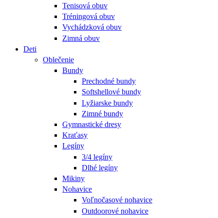
Tenisová obuv
Tréningová obuv
Vychádzková obuv
Zimná obuv
Deti
Oblečenie
Bundy
Prechodné bundy
Softshellové bundy
Lyžiarske bundy
Zimné bundy
Gymnastické dresy
Kraťasy
Legíny
3/4 legíny
Dlhé legíny
Mikiny
Nohavice
Voľnočasové nohavice
Outdoorové nohavice