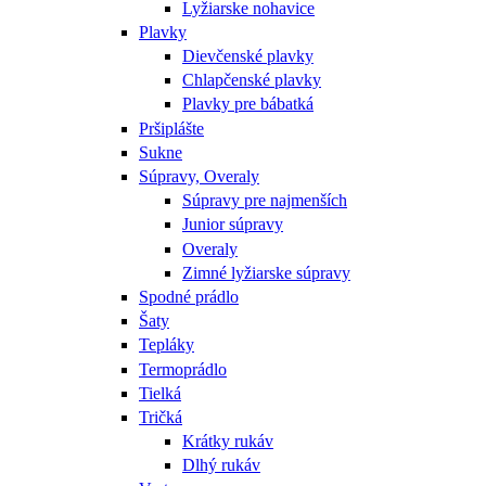
Lyžiarske nohavice
Plavky
Dievčenské plavky
Chlapčenské plavky
Plavky pre bábatká
Pršiplášte
Sukne
Súpravy, Overaly
Súpravy pre najmenších
Junior súpravy
Overaly
Zimné lyžiarske súpravy
Spodné prádlo
Šaty
Tepláky
Termoprádlo
Tielká
Tričká
Krátky rukáv
Dlhý rukáv