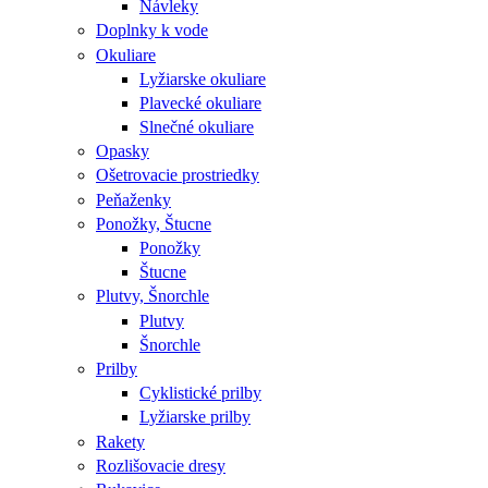
Návleky
Doplnky k vode
Okuliare
Lyžiarske okuliare
Plavecké okuliare
Slnečné okuliare
Opasky
Ošetrovacie prostriedky
Peňaženky
Ponožky, Štucne
Ponožky
Štucne
Plutvy, Šnorchle
Plutvy
Šnorchle
Prilby
Cyklistické prilby
Lyžiarske prilby
Rakety
Rozlišovacie dresy