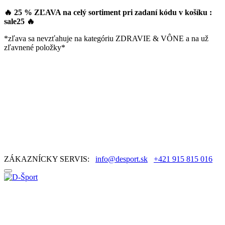
🔥 25 % ZĽAVA na celý sortiment pri zadaní kódu v košíku :
sale25
🔥
*zľava sa nevzťahuje na kategóriu ZDRAVIE & VÔNE a na už
zľavnené položky*
ZÁKAZNÍCKY SERVIS:
info@desport.sk
+421 915 815 016