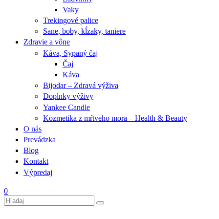
Vaky
Trekingové palice
Sane, boby, kĺzaky, taniere
Zdravie a vône
Káva, Sypaný čaj
Čaj
Káva
Bijodar – Zdravá výživa
Doplnky výživy
Yankee Candle
Kozmetika z mŕtveho mora – Health & Beauty
O nás
Prevádzka
Blog
Kontakt
Výpredaj
0