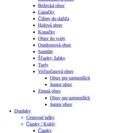
Bežecká obuv
Capačky
Čižmy do dažďa
Halová obuv
Kopačky
Obuv do vody
Outdoorová obuv
Sandále
Šľapky, žabky
Turfy
Voľnočasová obuv
Obuv pre najmenších
Junior obuv
Zimná obuv
Obuv pre najmenších
Junior obuv
Doplnky
Cestovné tašky
Čiapky / Kukly
Čiapky