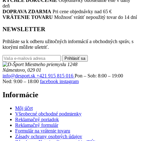
RÝCHLE DORUČENIE
Objednávky odosielame ešte v daný
deň
DOPRAVA ZDARMA
Pri cene objednávky nad 65 €
VRÁTENIE TOVARU
Možnosť vrátiť nepoužitý tovar do 14 dní
NEWSLETTER
Prihláste sa k odberu užitočných informácií a obchodných správ, s
ktorými môžete ušetriť.
Prihlásiť sa
Miestneho priemyslu 1248
Námestovo, 029 01
info@desport.sk
+421 915 815 016
Pon – Sob: 8:00 – 19:00
Ned: 9:00 – 18:00
facebook
instagram
Informácie
Môj účet
Všeobecné obchodné podmienky
Reklamačný poriadok
Reklamačný formulár
Formulár na vrátenie tovaru
Zásady ochrany osobných údajov