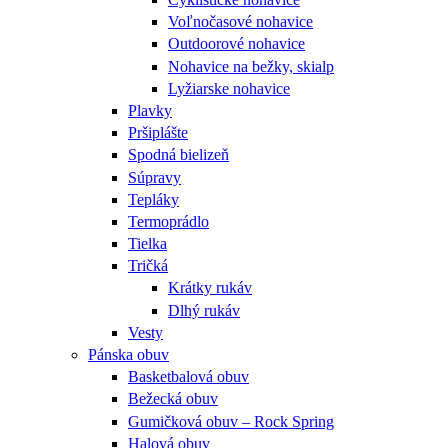
Voľnočasové nohavice
Outdoorové nohavice
Nohavice na bežky, skialp
Lyžiarske nohavice
Plavky
Pršiplášte
Spodná bielizeň
Súpravy
Tepláky
Termoprádlo
Tielka
Tričká
Krátky rukáv
Dlhý rukáv
Vesty
Pánska obuv
Basketbalová obuv
Bežecká obuv
Gumičková obuv – Rock Spring
Halová obuv