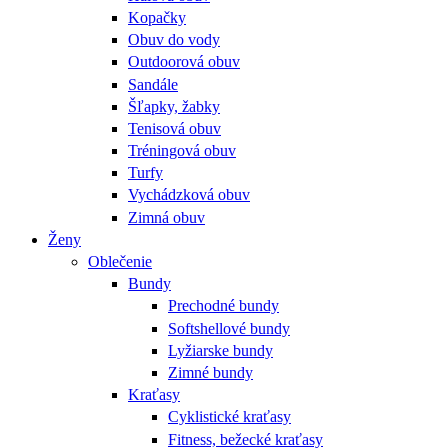
Kopačky
Obuv do vody
Outdoorová obuv
Sandále
Šľapky, žabky
Tenisová obuv
Tréningová obuv
Turfy
Vychádzková obuv
Zimná obuv
Ženy
Oblečenie
Bundy
Prechodné bundy
Softshellové bundy
Lyžiarske bundy
Zimné bundy
Kraťasy
Cyklistické kraťasy
Fitness, bežecké kraťasy