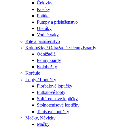
Čelovky
Košíky
Potítka
Pumpy a príslušenstvo
Uteráky
Vodné vaky
Kite a prísušenstvo
Kolobežky / Odrážadlá / PennyBoardy
Odrážadlá
Pennyboardy
Kolobežky
Korčule
Lopty / Loptičky
Florbalové loptičky
Futbalové lopty
Soft Tenisové loptičky
Stolnotenisové loptičky
Tenisové loptičky
Mačky, Návleky
Mačky