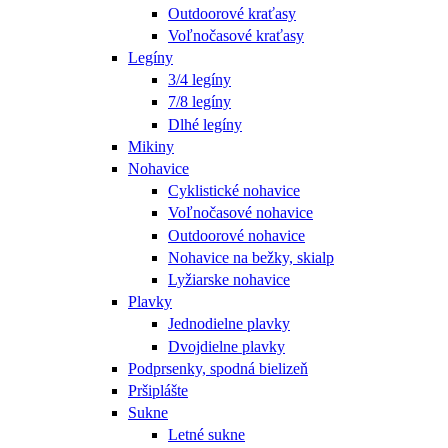
Outdoorové kraťasy
Voľnočasové kraťasy
Legíny
3/4 legíny
7/8 legíny
Dlhé legíny
Mikiny
Nohavice
Cyklistické nohavice
Voľnočasové nohavice
Outdoorové nohavice
Nohavice na bežky, skialp
Lyžiarske nohavice
Plavky
Jednodielne plavky
Dvojdielne plavky
Podprsenky, spodná bielizeň
Pršiplášte
Sukne
Letné sukne