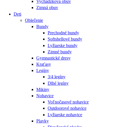
Vychádzková obuv
Zimná obuv
Deti
Oblečenie
Bundy
Prechodné bundy
Softshellové bundy
Lyžiarske bundy
Zimné bundy
Gymnastické dresy
Kraťasy
Legíny
3/4 legíny
Dlhé legíny
Mikiny
Nohavice
Voľnočasové nohavice
Outdoorové nohavice
Lyžiarske nohavice
Plavky