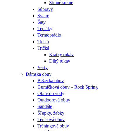
Zimné sukne
Súpravy
Svetre
Šaty
Tepláky
Termoprádlo
Tielka
Tričká
Krátky rukáv
Dlhý rukáv
Vesty
Dámska obuv
Bežecká obuv
Gumičková obuv – Rock Spring
Obuv do vody
Outdoorová obuv
Sandále
Šľapky, žabky
Tenisová obuv
Tréningová obuv