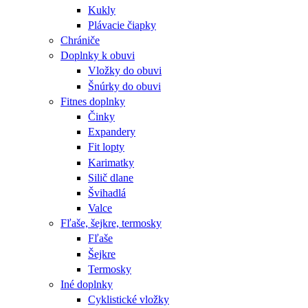
Kukly
Plávacie čiapky
Chrániče
Doplnky k obuvi
Vložky do obuvi
Šnúrky do obuvi
Fitnes doplnky
Činky
Expandery
Fit lopty
Karimatky
Silič dlane
Švihadlá
Valce
Fľaše, šejkre, termosky
Fľaše
Šejkre
Termosky
Iné doplnky
Cyklistické vložky