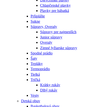
Dievčenské plavky
Chlapčenské plavky
Plavky pre bábatká
Pršiplášte
Sukne
Súpravy, Overaly
Súpravy pre najmenších
Junior súpravy
Overaly
Zimné lyžiarske súpravy
Spodné prádlo
Šaty
Tepláky
Termoprádlo
Tielká
Tričká
Krátky rukáv
Dlhý rukáv
Vesty
Detská obuv
Basketbalová obuv