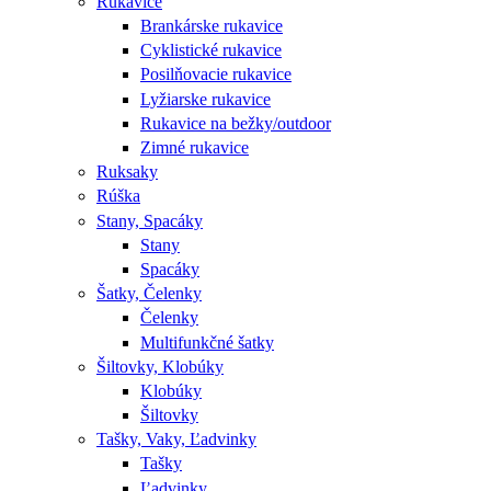
Rukavice
Brankárske rukavice
Cyklistické rukavice
Posilňovacie rukavice
Lyžiarske rukavice
Rukavice na bežky/outdoor
Zimné rukavice
Ruksaky
Rúška
Stany, Spacáky
Stany
Spacáky
Šatky, Čelenky
Čelenky
Multifunkčné šatky
Šiltovky, Klobúky
Klobúky
Šiltovky
Tašky, Vaky, Ľadvinky
Tašky
Ľadvinky