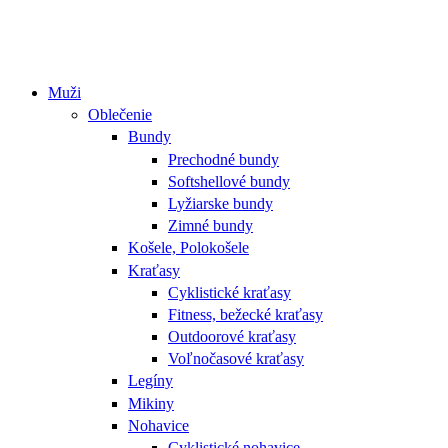
Muži
Oblečenie
Bundy
Prechodné bundy
Softshellové bundy
Lyžiarske bundy
Zimné bundy
Košele, Polokošele
Kraťasy
Cyklistické kraťasy
Fitness, bežecké kraťasy
Outdoorové kraťasy
Voľnočasové kraťasy
Legíny
Mikiny
Nohavice
Cyklistické nohavice