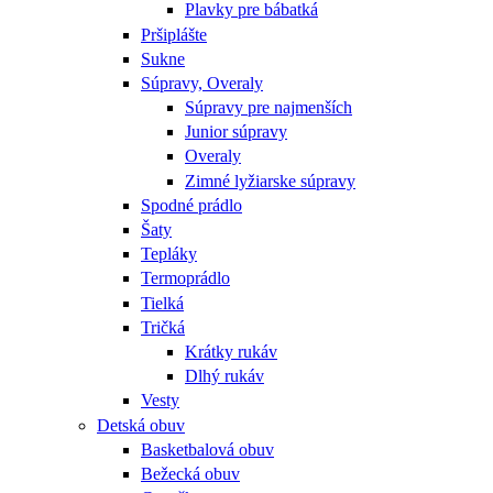
Plavky pre bábatká
Pršiplášte
Sukne
Súpravy, Overaly
Súpravy pre najmenších
Junior súpravy
Overaly
Zimné lyžiarske súpravy
Spodné prádlo
Šaty
Tepláky
Termoprádlo
Tielká
Tričká
Krátky rukáv
Dlhý rukáv
Vesty
Detská obuv
Basketbalová obuv
Bežecká obuv