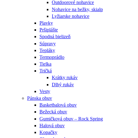
Outdoorové nohavice
Nohavice na bežky, skialp
Lyžiarske nohavice
Plavky
Pršiplášte
Spodná bielizeň
Súpravy
Tepláky
Termoprádlo
Tielka
Tričká
Krátky rukáv
Dlhý rukáv
Vesty
Pánska obuv
Basketbalová obuv
Bežecká obuv
Gumičková obuv – Rock Spring
Halová obuv
Kopačky