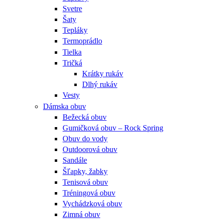
Svetre
Šaty
Tepláky
Termoprádlo
Tielka
Tričká
Krátky rukáv
Dlhý rukáv
Vesty
Dámska obuv
Bežecká obuv
Gumičková obuv – Rock Spring
Obuv do vody
Outdoorová obuv
Sandále
Šľapky, žabky
Tenisová obuv
Tréningová obuv
Vychádzková obuv
Zimná obuv