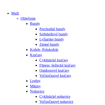
Muži
Oblečenie
Bundy
Prechodné bundy
Softshellové bundy
Lyžiarske bundy
Zimné bundy
Košele, Polokošele
Kraťasy
Cyklistické kraťasy
Fitness, bežecké kraťasy
Outdoorové kraťasy
Voľnočasové kraťasy
Legíny
Mikiny
Nohavice
Cyklistické nohavice
Voľnočasové nohavice