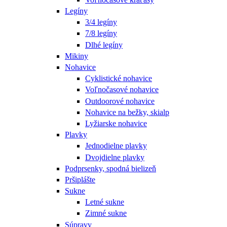
Legíny
3/4 legíny
7/8 legíny
Dlhé legíny
Mikiny
Nohavice
Cyklistické nohavice
Voľnočasové nohavice
Outdoorové nohavice
Nohavice na bežky, skialp
Lyžiarske nohavice
Plavky
Jednodielne plavky
Dvojdielne plavky
Podprsenky, spodná bielizeň
Pršiplášte
Sukne
Letné sukne
Zimné sukne
Súpravy