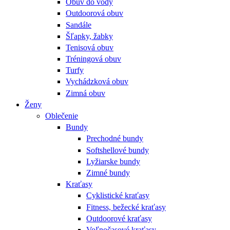
Obuv do vody
Outdoorová obuv
Sandále
Šľapky, žabky
Tenisová obuv
Tréningová obuv
Turfy
Vychádzková obuv
Zimná obuv
Ženy
Oblečenie
Bundy
Prechodné bundy
Softshellové bundy
Lyžiarske bundy
Zimné bundy
Kraťasy
Cyklistické kraťasy
Fitness, bežecké kraťasy
Outdoorové kraťasy
Voľnočasové kraťasy