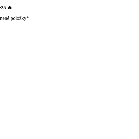
le25
🔥
nené položky*