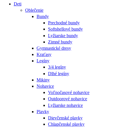
Deti
Oblečenie
Bundy
Prechodné bundy
Softshellové bundy
Lyžiarske bundy
Zimné bundy
Gymnastické dresy
Kraťasy
Legíny
3/4 legíny
Dlhé legíny
Mikiny
Nohavice
Voľnočasové nohavice
Outdoorové nohavice
Lyžiarske nohavice
Plavky
Dievčenské plavky
Chlapčenské plavky