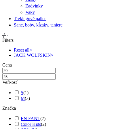
Ľadvinky
Vaky
Trekingové palice
Sane, boby, kĺzaky, taniere
Filters
Reset all
×
JACK WOLFSKIN
×
Cena
Veľkosť
S
(
1
)
M
(
3
)
Značka
EN FANT
(
7
)
Color Kids
(
2
)