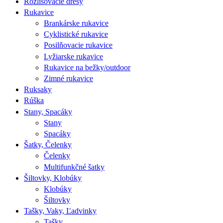
Rozlišovacie dresy
Rukavice
Brankárske rukavice
Cyklistické rukavice
Posilňovacie rukavice
Lyžiarske rukavice
Rukavice na bežky/outdoor
Zimné rukavice
Ruksaky
Rúška
Stany, Spacáky
Stany
Spacáky
Šatky, Čelenky
Čelenky
Multifunkčné šatky
Šiltovky, Klobúky
Klobúky
Šiltovky
Tašky, Vaky, Ľadvinky
Tašky