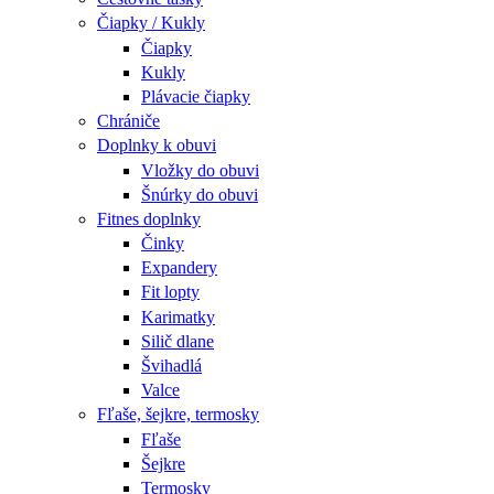
Čiapky / Kukly
Čiapky
Kukly
Plávacie čiapky
Chrániče
Doplnky k obuvi
Vložky do obuvi
Šnúrky do obuvi
Fitnes doplnky
Činky
Expandery
Fit lopty
Karimatky
Silič dlane
Švihadlá
Valce
Fľaše, šejkre, termosky
Fľaše
Šejkre
Termosky