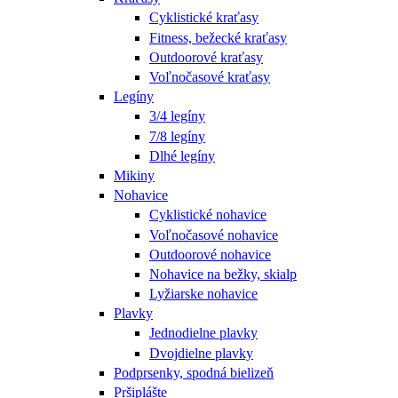
Cyklistické kraťasy
Fitness, bežecké kraťasy
Outdoorové kraťasy
Voľnočasové kraťasy
Legíny
3/4 legíny
7/8 legíny
Dlhé legíny
Mikiny
Nohavice
Cyklistické nohavice
Voľnočasové nohavice
Outdoorové nohavice
Nohavice na bežky, skialp
Lyžiarske nohavice
Plavky
Jednodielne plavky
Dvojdielne plavky
Podprsenky, spodná bielizeň
Pršiplášte