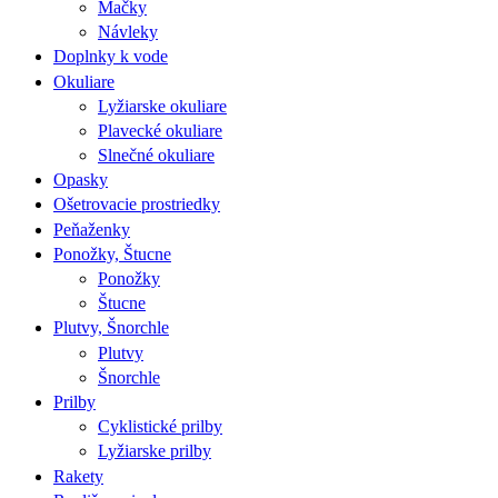
Mačky
Návleky
Doplnky k vode
Okuliare
Lyžiarske okuliare
Plavecké okuliare
Slnečné okuliare
Opasky
Ošetrovacie prostriedky
Peňaženky
Ponožky, Štucne
Ponožky
Štucne
Plutvy, Šnorchle
Plutvy
Šnorchle
Prilby
Cyklistické prilby
Lyžiarske prilby
Rakety