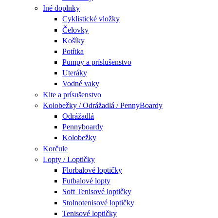
Iné doplnky
Cyklistické vložky
Čelovky
Košíky
Potítka
Pumpy a príslušenstvo
Uteráky
Vodné vaky
Kite a prísušenstvo
Kolobežky / Odrážadlá / PennyBoardy
Odrážadlá
Pennyboardy
Kolobežky
Korčule
Lopty / Loptičky
Florbalové loptičky
Futbalové lopty
Soft Tenisové loptičky
Stolnotenisové loptičky
Tenisové loptičky