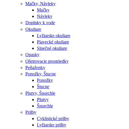
Mačky, Návleky
Mačky
Návleky
Doplnky k vode
Okuliare
Lyžiarske okuliare
Plavecké okuliare
Slnečné okuliare
Opasky
Ošetrovacie prostriedky
Peňaženky
Ponožky, Štucne
Ponožky
Štucne
Plutvy, Šnorchle
Plutvy
Šnorchle
Prilby
Cyklistické prilby
Lyžiarske prilby