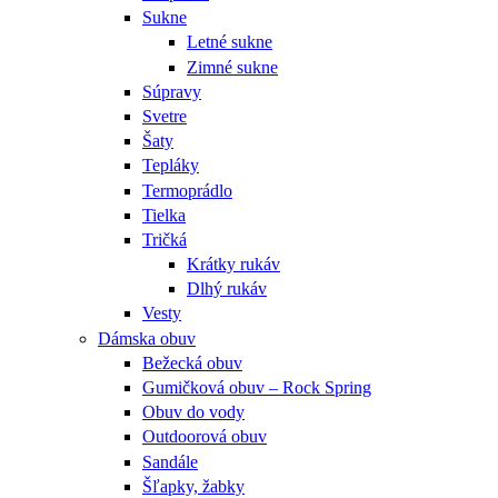
Sukne
Letné sukne
Zimné sukne
Súpravy
Svetre
Šaty
Tepláky
Termoprádlo
Tielka
Tričká
Krátky rukáv
Dlhý rukáv
Vesty
Dámska obuv
Bežecká obuv
Gumičková obuv – Rock Spring
Obuv do vody
Outdoorová obuv
Sandále
Šľapky, žabky