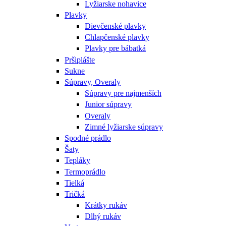
Lyžiarske nohavice
Plavky
Dievčenské plavky
Chlapčenské plavky
Plavky pre bábatká
Pršiplášte
Sukne
Súpravy, Overaly
Súpravy pre najmenších
Junior súpravy
Overaly
Zimné lyžiarske súpravy
Spodné prádlo
Šaty
Tepláky
Termoprádlo
Tielká
Tričká
Krátky rukáv
Dlhý rukáv