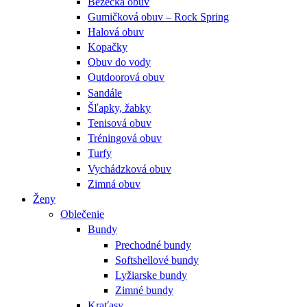
Bežecká obuv
Gumičková obuv – Rock Spring
Halová obuv
Kopačky
Obuv do vody
Outdoorová obuv
Sandále
Šľapky, žabky
Tenisová obuv
Tréningová obuv
Turfy
Vychádzková obuv
Zimná obuv
Ženy
Oblečenie
Bundy
Prechodné bundy
Softshellové bundy
Lyžiarske bundy
Zimné bundy
Kraťasy