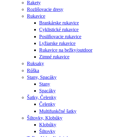
Rakety
Rozlišovacie dresy
Rukavice
Brankárske rukavice
Cyklistické rukavice
Posilňovacie rukavice
Lyžiarske rukavice
Rukavice na bežky/outdoor
Zimné rukavice
Ruksaky
Rúška
Stany, Spacáky
Stany
Spacáky
Šatky, Čelenky
Čelenky
Multifunkčné šatky
Šiltovky, Klobúky
Klobúky
Šiltovky