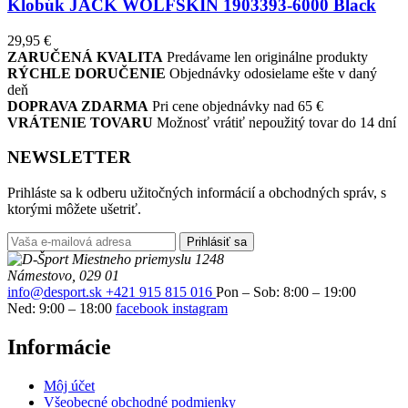
Klobúk JACK WOLFSKIN 1903393-6000 Black
29,95
€
ZARUČENÁ KVALITA
Predávame len originálne produkty
RÝCHLE DORUČENIE
Objednávky odosielame ešte v daný
deň
DOPRAVA ZDARMA
Pri cene objednávky nad 65 €
VRÁTENIE TOVARU
Možnosť vrátiť nepoužitý tovar do 14 dní
NEWSLETTER
Prihláste sa k odberu užitočných informácií a obchodných správ, s
ktorými môžete ušetriť.
Prihlásiť sa
Miestneho priemyslu 1248
Námestovo, 029 01
info@desport.sk
+421 915 815 016
Pon – Sob: 8:00 – 19:00
Ned: 9:00 – 18:00
facebook
instagram
Informácie
Môj účet
Všeobecné obchodné podmienky