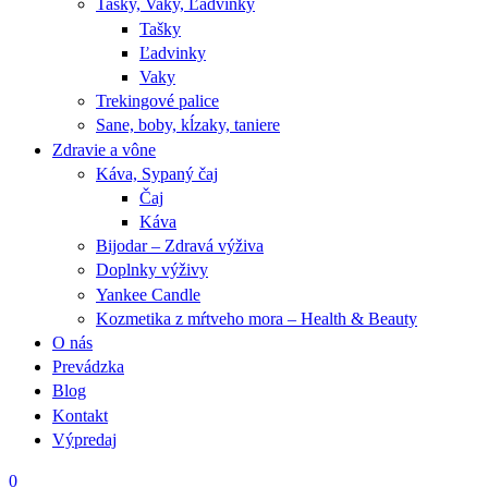
Tašky, Vaky, Ľadvinky
Tašky
Ľadvinky
Vaky
Trekingové palice
Sane, boby, kĺzaky, taniere
Zdravie a vône
Káva, Sypaný čaj
Čaj
Káva
Bijodar – Zdravá výživa
Doplnky výživy
Yankee Candle
Kozmetika z mŕtveho mora – Health & Beauty
O nás
Prevádzka
Blog
Kontakt
Výpredaj
0