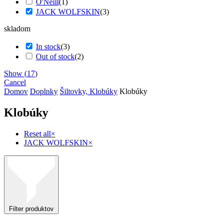
O'Neill
(
1
)
JACK WOLFSKIN
(
3
)
skladom
In stock
(
3
)
Out of stock
(
2
)
Show
(
17
)
Cancel
Domov
Doplnky
Šiltovky, Klobúky
Klobúky
Klobúky
Reset all
×
JACK WOLFSKIN
×
Filter produktov