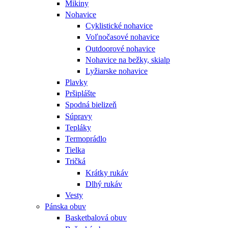
Mikiny
Nohavice
Cyklistické nohavice
Voľnočasové nohavice
Outdoorové nohavice
Nohavice na bežky, skialp
Lyžiarske nohavice
Plavky
Pršiplášte
Spodná bielizeň
Súpravy
Tepláky
Termoprádlo
Tielka
Tričká
Krátky rukáv
Dlhý rukáv
Vesty
Pánska obuv
Basketbalová obuv