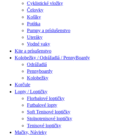
Cyklistické vložky
Čelovky
Košíky
Potítka
Pumpy a príslušenstvo
Uteráky
Vodné vaky
Kite a prísušenstvo
Kolobežky / Odrážadlá / PennyBoardy
Odrážadlá
Pennyboardy
Kolobežky
Korčule
Lopty / Loptičky
Florbalové loptičky
Futbalové lopty
Soft Tenisové loptičky
Stolnotenisové loptičky
Tenisové loptičky
Mačky, Návleky