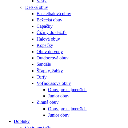
Vesty
Detská obuv
Basketbalová obuv
Bežecká obuv
Capačky
Čižmy do dažďa
Halová obuv
Kopačky
Obuv do vody
Outdoorová obuv
Sandále
Šľapky, žabky
Turfy
Voľnočasová obuv
Obuv pre najmenších
Junior obuv
Zimná obuv
Obuv pre najmenších
Junior obuv
Doplnky
Cestovné tašky