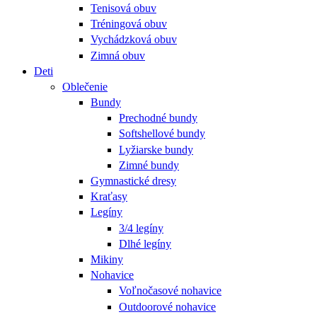
Tenisová obuv
Tréningová obuv
Vychádzková obuv
Zimná obuv
Deti
Oblečenie
Bundy
Prechodné bundy
Softshellové bundy
Lyžiarske bundy
Zimné bundy
Gymnastické dresy
Kraťasy
Legíny
3/4 legíny
Dlhé legíny
Mikiny
Nohavice
Voľnočasové nohavice
Outdoorové nohavice