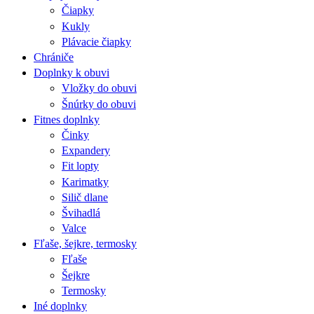
Čiapky
Kukly
Plávacie čiapky
Chrániče
Doplnky k obuvi
Vložky do obuvi
Šnúrky do obuvi
Fitnes doplnky
Činky
Expandery
Fit lopty
Karimatky
Silič dlane
Švihadlá
Valce
Fľaše, šejkre, termosky
Fľaše
Šejkre
Termosky
Iné doplnky