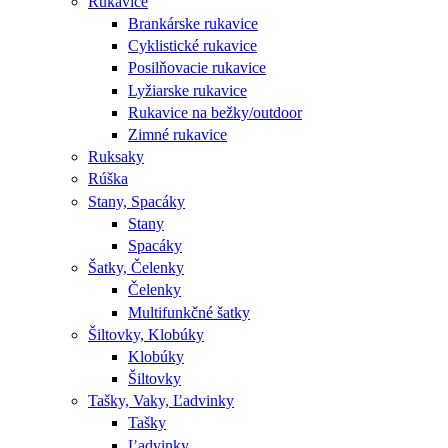
Rukavice
Brankárske rukavice
Cyklistické rukavice
Posilňovacie rukavice
Lyžiarske rukavice
Rukavice na bežky/outdoor
Zimné rukavice
Ruksaky
Rúška
Stany, Spacáky
Stany
Spacáky
Šatky, Čelenky
Čelenky
Multifunkčné šatky
Šiltovky, Klobúky
Klobúky
Šiltovky
Tašky, Vaky, Ľadvinky
Tašky
Ľadvinky