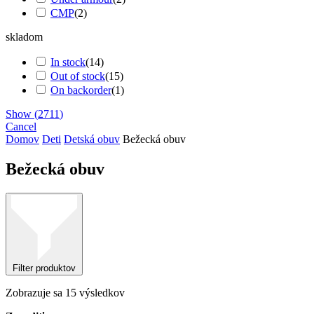
CMP
(
2
)
skladom
In stock
(
14
)
Out of stock
(
15
)
On backorder
(
1
)
Show
(
2711
)
Cancel
Domov
Deti
Detská obuv
Bežecká obuv
Bežecká obuv
Filter produktov
Zoradené
Zobrazuje sa 15 výsledkov
podľa