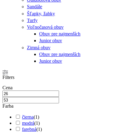
Sandále
Šľapky, žabky
Turfy
Voľnočasová obuv
Obuv pre najmenších
Junior obuv
Zimná obuv
Obuv pre najmenších
Junior obuv
Filters
Cena
Farba
čierna
(
1
)
modrá
(
1
)
farebná
(
1
)