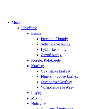
Muži
Oblečenie
Bundy
Prechodné bundy
Softshellové bundy
Lyžiarske bundy
Zimné bundy
Košele, Polokošele
Kraťasy
Cyklistické kraťasy
Fitness, bežecké kraťasy
Outdoorové kraťasy
Voľnočasové kraťasy
Legíny
Mikiny
Nohavice
Cyklistické nohavice