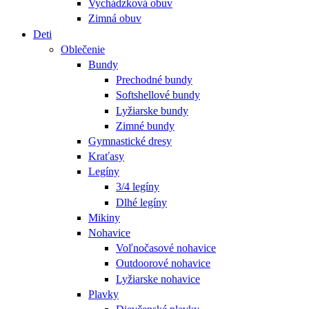
Vychádzková obuv
Zimná obuv
Deti
Oblečenie
Bundy
Prechodné bundy
Softshellové bundy
Lyžiarske bundy
Zimné bundy
Gymnastické dresy
Kraťasy
Legíny
3/4 legíny
Dlhé legíny
Mikiny
Nohavice
Voľnočasové nohavice
Outdoorové nohavice
Lyžiarske nohavice
Plavky