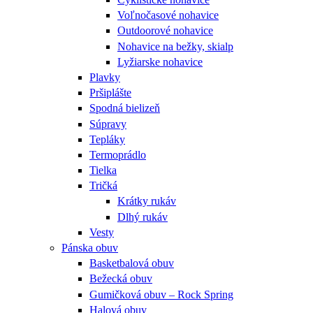
Voľnočasové nohavice
Outdoorové nohavice
Nohavice na bežky, skialp
Lyžiarske nohavice
Plavky
Pršiplášte
Spodná bielizeň
Súpravy
Tepláky
Termoprádlo
Tielka
Tričká
Krátky rukáv
Dlhý rukáv
Vesty
Pánska obuv
Basketbalová obuv
Bežecká obuv
Gumičková obuv – Rock Spring
Halová obuv