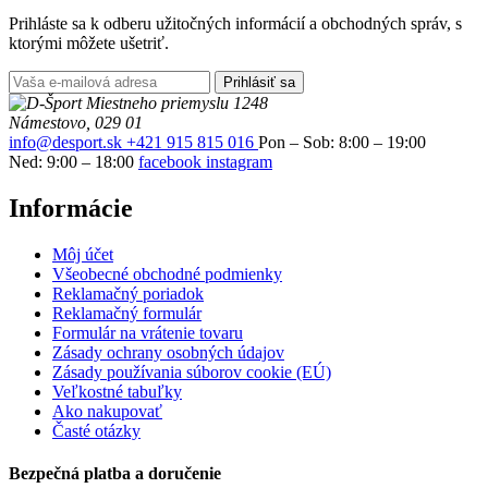
Prihláste sa k odberu užitočných informácií a obchodných správ, s
ktorými môžete ušetriť.
Prihlásiť sa
Miestneho priemyslu 1248
Námestovo, 029 01
info@desport.sk
+421 915 815 016
Pon – Sob: 8:00 – 19:00
Ned: 9:00 – 18:00
facebook
instagram
Informácie
Môj účet
Všeobecné obchodné podmienky
Reklamačný poriadok
Reklamačný formulár
Formulár na vrátenie tovaru
Zásady ochrany osobných údajov
Zásady používania súborov cookie (EÚ)
Veľkostné tabuľky
Ako nakupovať
Časté otázky
Bezpečná platba a doručenie