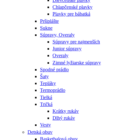
Dievčenské plavky
Chlapčenské plavky
Plavky pre bábatká
Pršiplášte
Sukne
Súpravy, Overaly
Súpravy pre najmenších
Junior súpravy
Overaly
Zimné lyžiarske súpravy
Spodné prádlo
Šaty
Tepláky
Termoprádlo
Tielká
Tričká
Krátky rukáv
Dlhý rukáv
Vesty
Detská obuv
Basketbalová obuv