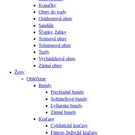
Kopačky
Obuv do vody
Outdoorová obuv
Sandále
Šľapky, žabky
Tenisová obuv
Tréningová obuv
Turfy
Vychádzková obuv
Zimná obuv
Ženy
Oblečenie
Bundy
Prechodné bundy
Softshellové bundy
Lyžiarske bundy
Zimné bundy
Kraťasy
Cyklistické kraťasy
Fitness, bežecké kraťasy