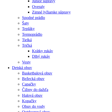
Junior súpravy
Overaly
Zimné lyžiarske súpravy
Spodné prádlo
Šaty
Tepláky
Termoprádlo
Tielká
Tričká
Krátky rukáv
Dlhý rukáv
Vesty
Detská obuv
Basketbalová obuv
Bežecká obuv
Capačky
Čižmy do dažďa
Halová obuv
Kopačky
Obuv do vody
Outdoorová obuv