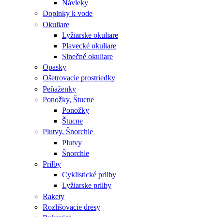
Návleky
Doplnky k vode
Okuliare
Lyžiarske okuliare
Plavecké okuliare
Slnečné okuliare
Opasky
Ošetrovacie prostriedky
Peňaženky
Ponožky, Štucne
Ponožky
Štucne
Plutvy, Šnorchle
Plutvy
Šnorchle
Prilby
Cyklistické prilby
Lyžiarske prilby
Rakety
Rozlišovacie dresy