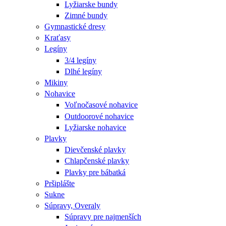
Lyžiarske bundy
Zimné bundy
Gymnastické dresy
Kraťasy
Legíny
3/4 legíny
Dlhé legíny
Mikiny
Nohavice
Voľnočasové nohavice
Outdoorové nohavice
Lyžiarske nohavice
Plavky
Dievčenské plavky
Chlapčenské plavky
Plavky pre bábatká
Pršiplášte
Sukne
Súpravy, Overaly
Súpravy pre najmenších