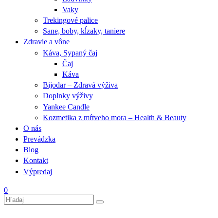
Vaky
Trekingové palice
Sane, boby, kĺzaky, taniere
Zdravie a vône
Káva, Sypaný čaj
Čaj
Káva
Bijodar – Zdravá výživa
Doplnky výživy
Yankee Candle
Kozmetika z mŕtveho mora – Health & Beauty
O nás
Prevádzka
Blog
Kontakt
Výpredaj
0