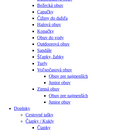
Bežecká obuv
Capačky
Čižmy do dažďa
Halová obuv
Kopačky
Obuv do vody
Outdoorová obuv
Sandále
Šľapky, žabky
Turfy
Voľnočasová obuv
Obuv pre najmenších
Junior obuv
Zimná obuv
Obuv pre najmenších
Junior obuv
Doplnky
Cestovné tašky
Čiapky / Kukly
Čiapky