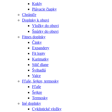
Kukly
Plávacie čiapky
Chrániče
Doplnky k obuvi
Vložky do obuvi
Šnúrky do obuvi
Fitnes doplnky
Činky
Expandery
Fit lopty
Karimatky
Silič dlane
Švihadlá
Valce
Fľaše, šejkre, termosky
Fľaše
Šejkre
Termosky
Iné doplnky
Cyklistické vložky