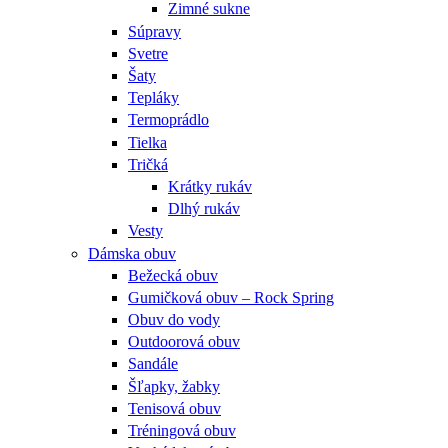
Zimné sukne
Súpravy
Svetre
Šaty
Tepláky
Termoprádlo
Tielka
Tričká
Krátky rukáv
Dlhý rukáv
Vesty
Dámska obuv
Bežecká obuv
Gumičková obuv – Rock Spring
Obuv do vody
Outdoorová obuv
Sandále
Šľapky, žabky
Tenisová obuv
Tréningová obuv