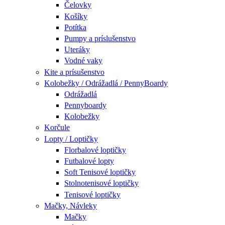
Čelovky
Košíky
Potítka
Pumpy a príslušenstvo
Uteráky
Vodné vaky
Kite a prísušenstvo
Kolobežky / Odrážadlá / PennyBoardy
Odrážadlá
Pennyboardy
Kolobežky
Korčule
Lopty / Loptičky
Florbalové loptičky
Futbalové lopty
Soft Tenisové loptičky
Stolnotenisové loptičky
Tenisové loptičky
Mačky, Návleky
Mačky