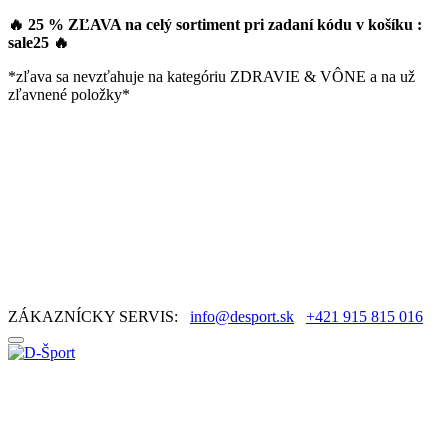
🔥 25 % ZĽAVA na celý sortiment pri zadaní kódu v košíku :
sale25
🔥
*zľava sa nevzťahuje na kategóriu ZDRAVIE & VÔNE a na už
zľavnené položky*
ZÁKAZNÍCKY SERVIS:
info@desport.sk
+421 915 815 016