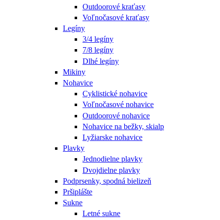
Outdoorové kraťasy
Voľnočasové kraťasy
Legíny
3/4 legíny
7/8 legíny
Dlhé legíny
Mikiny
Nohavice
Cyklistické nohavice
Voľnočasové nohavice
Outdoorové nohavice
Nohavice na bežky, skialp
Lyžiarske nohavice
Plavky
Jednodielne plavky
Dvojdielne plavky
Podprsenky, spodná bielizeň
Pršiplášte
Sukne
Letné sukne