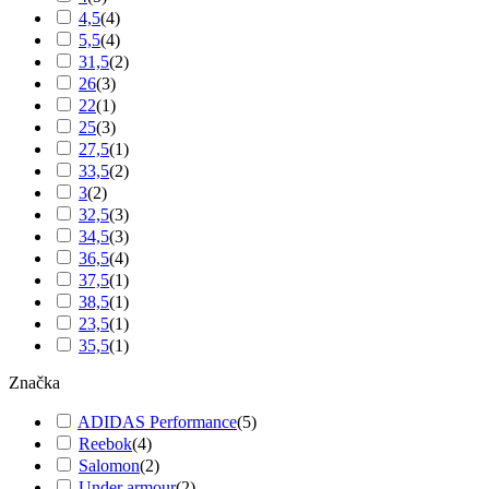
4,5
(
4
)
5,5
(
4
)
31,5
(
2
)
26
(
3
)
22
(
1
)
25
(
3
)
27,5
(
1
)
33,5
(
2
)
3
(
2
)
32,5
(
3
)
34,5
(
3
)
36,5
(
4
)
37,5
(
1
)
38,5
(
1
)
23,5
(
1
)
35,5
(
1
)
Značka
ADIDAS Performance
(
5
)
Reebok
(
4
)
Salomon
(
2
)
Under armour
(
2
)