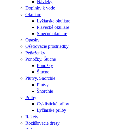
Návleky
Doplnky k vode
Okuliare
Lyžiarske okuliare
Plavecké okuliare
Slnečné okuliare
Opasky
Ošetrovacie prostriedky
Peňaženky
Ponožky, Štucne
Ponožky
Štucne
Plutvy, Šnorchle
Plutvy
Šnorchle
Prilby
Cyklistické prilby
Lyžiarske prilby
Rakety
Rozlišovacie dresy