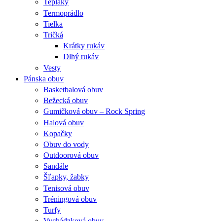
Tepláky
Termoprádlo
Tielka
Tričká
Krátky rukáv
Dlhý rukáv
Vesty
Pánska obuv
Basketbalová obuv
Bežecká obuv
Gumičková obuv – Rock Spring
Halová obuv
Kopačky
Obuv do vody
Outdoorová obuv
Sandále
Šľapky, žabky
Tenisová obuv
Tréningová obuv
Turfy
Vychádzková obuv