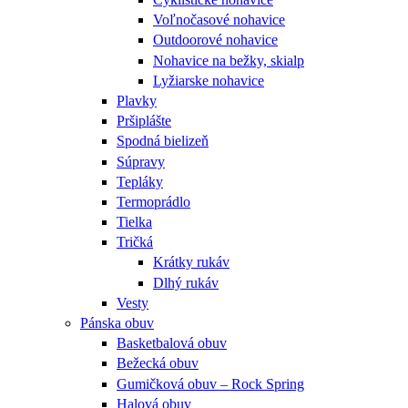
Voľnočasové nohavice
Outdoorové nohavice
Nohavice na bežky, skialp
Lyžiarske nohavice
Plavky
Pršiplášte
Spodná bielizeň
Súpravy
Tepláky
Termoprádlo
Tielka
Tričká
Krátky rukáv
Dlhý rukáv
Vesty
Pánska obuv
Basketbalová obuv
Bežecká obuv
Gumičková obuv – Rock Spring
Halová obuv