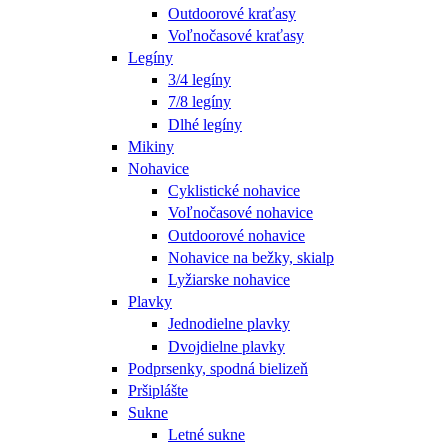
Outdoorové kraťasy
Voľnočasové kraťasy
Legíny
3/4 legíny
7/8 legíny
Dlhé legíny
Mikiny
Nohavice
Cyklistické nohavice
Voľnočasové nohavice
Outdoorové nohavice
Nohavice na bežky, skialp
Lyžiarske nohavice
Plavky
Jednodielne plavky
Dvojdielne plavky
Podprsenky, spodná bielizeň
Pršiplášte
Sukne
Letné sukne