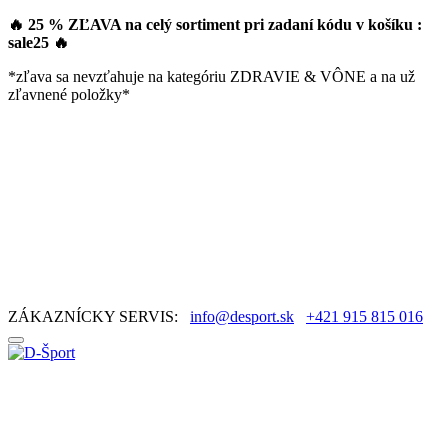
🔥 25 % ZĽAVA na celý sortiment pri zadaní kódu v košíku :
sale25
🔥
*zľava sa nevzťahuje na kategóriu ZDRAVIE & VÔNE a na už
zľavnené položky*
ZÁKAZNÍCKY SERVIS:
info@desport.sk
+421 915 815 016