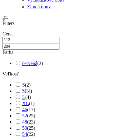
Zimná obuv
Filters
Cena
Farba
červená
(
2
)
Veľkosť
S
(
2
)
M
(
4
)
L
(
4
)
XL
(
1
)
46
(
17
)
52
(
25
)
48
(
23
)
50
(
25
)
54
(
22
)