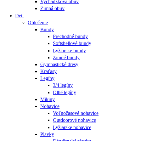
Vychádzková obuv
Zimná obuv
Deti
Oblečenie
Bundy
Prechodné bundy
Softshellové bundy
Lyžiarske bundy
Zimné bundy
Gymnastické dresy
Kraťasy
Legíny
3/4 legíny
Dlhé legíny
Mikiny
Nohavice
Voľnočasové nohavice
Outdoorové nohavice
Lyžiarske nohavice
Plavky