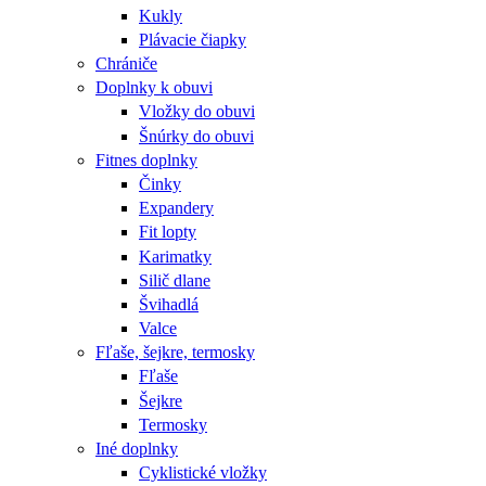
Kukly
Plávacie čiapky
Chrániče
Doplnky k obuvi
Vložky do obuvi
Šnúrky do obuvi
Fitnes doplnky
Činky
Expandery
Fit lopty
Karimatky
Silič dlane
Švihadlá
Valce
Fľaše, šejkre, termosky
Fľaše
Šejkre
Termosky
Iné doplnky
Cyklistické vložky