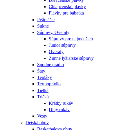
Dievčenské plavky
Chlapčenské plavky
Plavky pre bábatká
Pršiplášte
Sukne
Súpravy, Overaly
Súpravy pre najmenších
Junior súpravy
Overaly
Zimné lyžiarske súpravy
Spodné prádlo
Šaty
Tepláky
Termoprádlo
Tielká
Tričká
Krátky rukáv
Dlhý rukáv
Vesty
Detská obuv
Basketbalová obuv