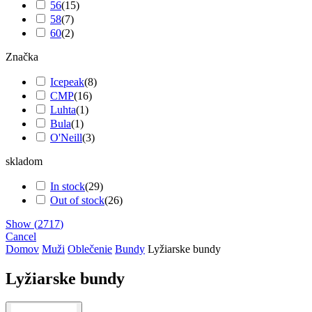
56
(
15
)
58
(
7
)
60
(
2
)
Značka
Icepeak
(
8
)
CMP
(
16
)
Luhta
(
1
)
Bula
(
1
)
O'Neill
(
3
)
skladom
In stock
(
29
)
Out of stock
(
26
)
Show
(
2717
)
Cancel
Domov
Muži
Oblečenie
Bundy
Lyžiarske bundy
Lyžiarske bundy