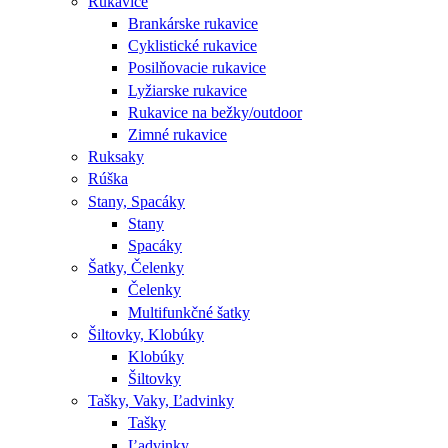
Rukavice
Brankárske rukavice
Cyklistické rukavice
Posilňovacie rukavice
Lyžiarske rukavice
Rukavice na bežky/outdoor
Zimné rukavice
Ruksaky
Rúška
Stany, Spacáky
Stany
Spacáky
Šatky, Čelenky
Čelenky
Multifunkčné šatky
Šiltovky, Klobúky
Klobúky
Šiltovky
Tašky, Vaky, Ľadvinky
Tašky
Ľadvinky