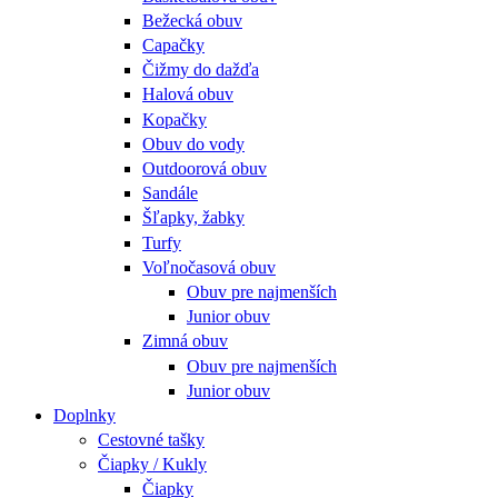
Bežecká obuv
Capačky
Čižmy do dažďa
Halová obuv
Kopačky
Obuv do vody
Outdoorová obuv
Sandále
Šľapky, žabky
Turfy
Voľnočasová obuv
Obuv pre najmenších
Junior obuv
Zimná obuv
Obuv pre najmenších
Junior obuv
Doplnky
Cestovné tašky
Čiapky / Kukly
Čiapky