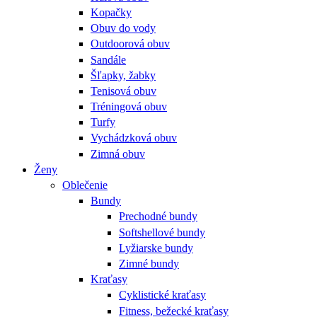
Kopačky
Obuv do vody
Outdoorová obuv
Sandále
Šľapky, žabky
Tenisová obuv
Tréningová obuv
Turfy
Vychádzková obuv
Zimná obuv
Ženy
Oblečenie
Bundy
Prechodné bundy
Softshellové bundy
Lyžiarske bundy
Zimné bundy
Kraťasy
Cyklistické kraťasy
Fitness, bežecké kraťasy