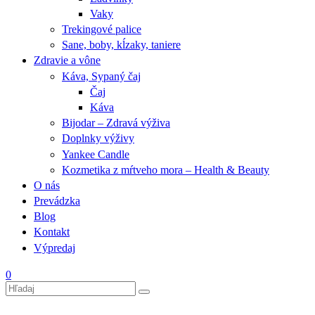
Vaky
Trekingové palice
Sane, boby, kĺzaky, taniere
Zdravie a vône
Káva, Sypaný čaj
Čaj
Káva
Bijodar – Zdravá výživa
Doplnky výživy
Yankee Candle
Kozmetika z mŕtveho mora – Health & Beauty
O nás
Prevádzka
Blog
Kontakt
Výpredaj
0