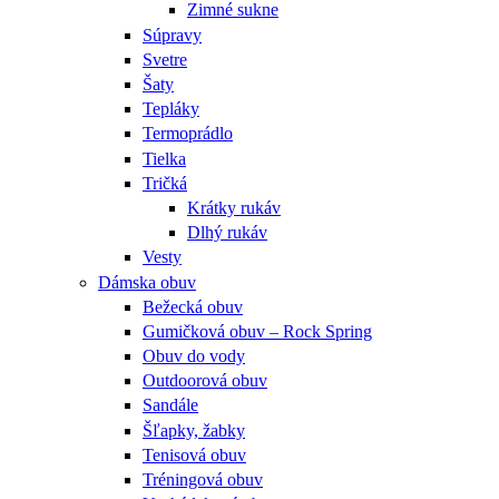
Zimné sukne
Súpravy
Svetre
Šaty
Tepláky
Termoprádlo
Tielka
Tričká
Krátky rukáv
Dlhý rukáv
Vesty
Dámska obuv
Bežecká obuv
Gumičková obuv – Rock Spring
Obuv do vody
Outdoorová obuv
Sandále
Šľapky, žabky
Tenisová obuv
Tréningová obuv