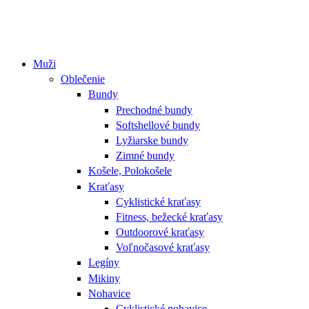
Muži
Oblečenie
Bundy
Prechodné bundy
Softshellové bundy
Lyžiarske bundy
Zimné bundy
Košele, Polokošele
Kraťasy
Cyklistické kraťasy
Fitness, bežecké kraťasy
Outdoorové kraťasy
Voľnočasové kraťasy
Legíny
Mikiny
Nohavice
Cyklistické nohavice