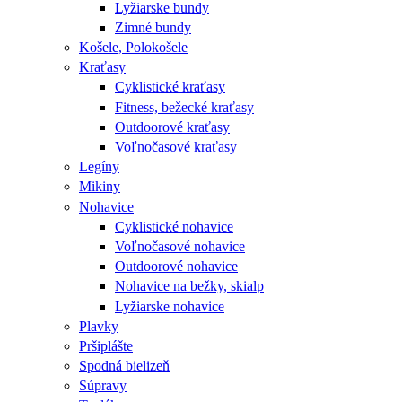
Lyžiarske bundy
Zimné bundy
Košele, Polokošele
Kraťasy
Cyklistické kraťasy
Fitness, bežecké kraťasy
Outdoorové kraťasy
Voľnočasové kraťasy
Legíny
Mikiny
Nohavice
Cyklistické nohavice
Voľnočasové nohavice
Outdoorové nohavice
Nohavice na bežky, skialp
Lyžiarske nohavice
Plavky
Pršiplášte
Spodná bielizeň
Súpravy