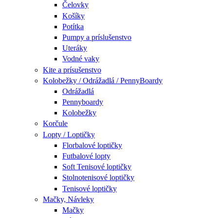
Čelovky
Košíky
Potítka
Pumpy a príslušenstvo
Uteráky
Vodné vaky
Kite a prísušenstvo
Kolobežky / Odrážadlá / PennyBoardy
Odrážadlá
Pennyboardy
Kolobežky
Korčule
Lopty / Loptičky
Florbalové loptičky
Futbalové lopty
Soft Tenisové loptičky
Stolnotenisové loptičky
Tenisové loptičky
Mačky, Návleky
Mačky