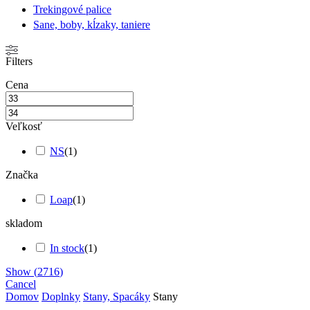
Trekingové palice
Sane, boby, kĺzaky, taniere
Filters
Cena
Veľkosť
NS
(
1
)
Značka
Loap
(
1
)
skladom
In stock
(
1
)
Show
(
2716
)
Cancel
Domov
Doplnky
Stany, Spacáky
Stany