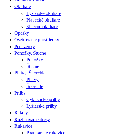
Okuliare
Lyžiarske okuliare
Plavecké okuliare
Slnečné okuliare
Opasky
Ošetrovacie prostriedky
Peňaženky
Ponožky, Štucne
Ponožky
Štucne
Plutvy, Šnorchle
Plutvy
Šnorchle
Prilby
Cyklistické prilby
Lyžiarske prilby
Rakety
Rozlišovacie dresy
Rukavice
Brankárske rukavice