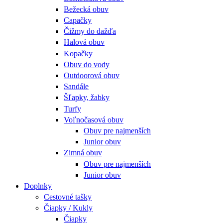
Bežecká obuv
Capačky
Čižmy do dažďa
Halová obuv
Kopačky
Obuv do vody
Outdoorová obuv
Sandále
Šľapky, žabky
Turfy
Voľnočasová obuv
Obuv pre najmenších
Junior obuv
Zimná obuv
Obuv pre najmenších
Junior obuv
Doplnky
Cestovné tašky
Čiapky / Kukly
Čiapky