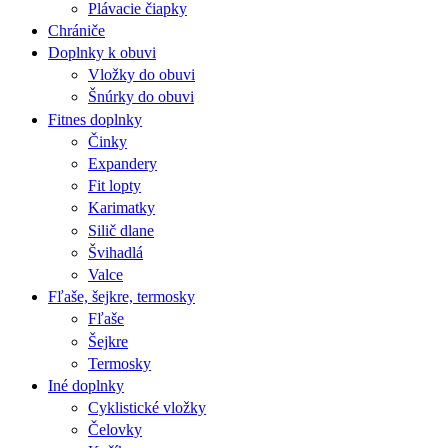
Plávacie čiapky
Chrániče
Doplnky k obuvi
Vložky do obuvi
Šnúrky do obuvi
Fitnes doplnky
Činky
Expandery
Fit lopty
Karimatky
Silič dlane
Švihadlá
Valce
Fľaše, šejkre, termosky
Fľaše
Šejkre
Termosky
Iné doplnky
Cyklistické vložky
Čelovky