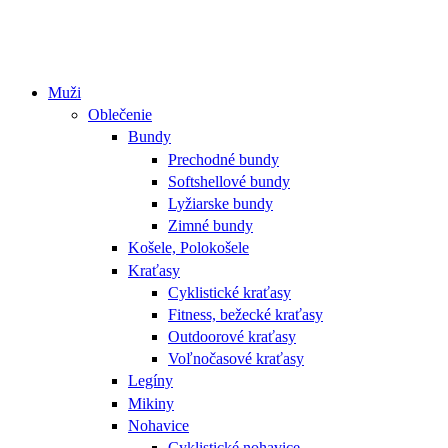
Muži
Oblečenie
Bundy
Prechodné bundy
Softshellové bundy
Lyžiarske bundy
Zimné bundy
Košele, Polokošele
Kraťasy
Cyklistické kraťasy
Fitness, bežecké kraťasy
Outdoorové kraťasy
Voľnočasové kraťasy
Legíny
Mikiny
Nohavice
Cyklistické nohavice