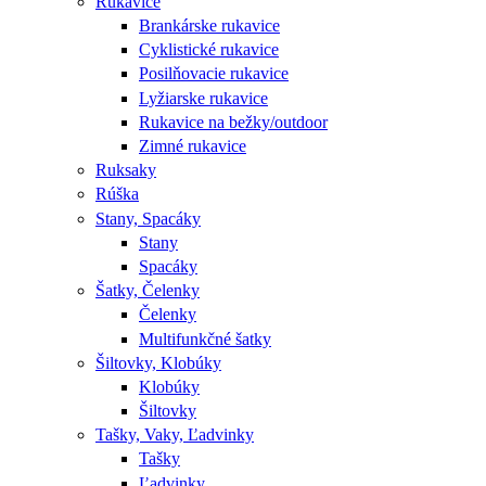
Rukavice
Brankárske rukavice
Cyklistické rukavice
Posilňovacie rukavice
Lyžiarske rukavice
Rukavice na bežky/outdoor
Zimné rukavice
Ruksaky
Rúška
Stany, Spacáky
Stany
Spacáky
Šatky, Čelenky
Čelenky
Multifunkčné šatky
Šiltovky, Klobúky
Klobúky
Šiltovky
Tašky, Vaky, Ľadvinky
Tašky
Ľadvinky