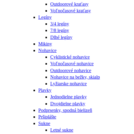
Outdoorové kraťasy
Voľnočasové kraťasy
Legíny
3/4 legíny
7/8 legíny
Dlhé legíny
Mikiny
Nohavice
Cyklistické nohavice
Voľnočasové nohavice
Outdoorové nohavice
Nohavice na bežky, skialp
Lyžiarske nohavice
Plavky
Jednodielne plavky
Dvojdielne plavky
Podprsenky, spodná bielizeň
Pršiplášte
Sukne
Letné sukne