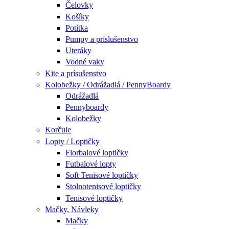
Čelovky
Košíky
Potítka
Pumpy a príslušenstvo
Uteráky
Vodné vaky
Kite a prísušenstvo
Kolobežky / Odrážadlá / PennyBoardy
Odrážadlá
Pennyboardy
Kolobežky
Korčule
Lopty / Loptičky
Florbalové loptičky
Futbalové lopty
Soft Tenisové loptičky
Stolnotenisové loptičky
Tenisové loptičky
Mačky, Návleky
Mačky