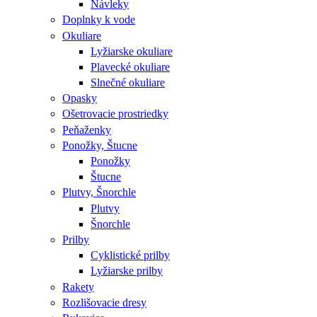
Návleky
Doplnky k vode
Okuliare
Lyžiarske okuliare
Plavecké okuliare
Slnečné okuliare
Opasky
Ošetrovacie prostriedky
Peňaženky
Ponožky, Štucne
Ponožky
Štucne
Plutvy, Šnorchle
Plutvy
Šnorchle
Prilby
Cyklistické prilby
Lyžiarske prilby
Rakety
Rozlišovacie dresy