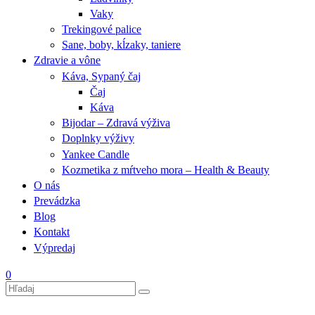
Vaky
Trekingové palice
Sane, boby, kĺzaky, taniere
Zdravie a vône
Káva, Sypaný čaj
Čaj
Káva
Bijodar – Zdravá výživa
Doplnky výživy
Yankee Candle
Kozmetika z mŕtveho mora – Health & Beauty
O nás
Prevádzka
Blog
Kontakt
Výpredaj
0