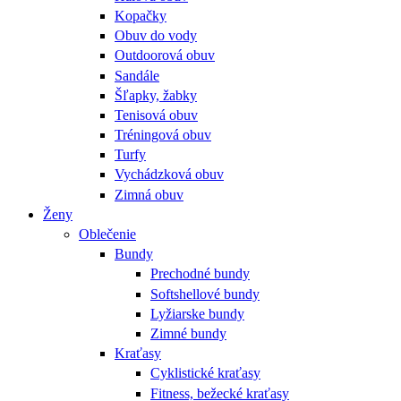
Kopačky
Obuv do vody
Outdoorová obuv
Sandále
Šľapky, žabky
Tenisová obuv
Tréningová obuv
Turfy
Vychádzková obuv
Zimná obuv
Ženy
Oblečenie
Bundy
Prechodné bundy
Softshellové bundy
Lyžiarske bundy
Zimné bundy
Kraťasy
Cyklistické kraťasy
Fitness, bežecké kraťasy