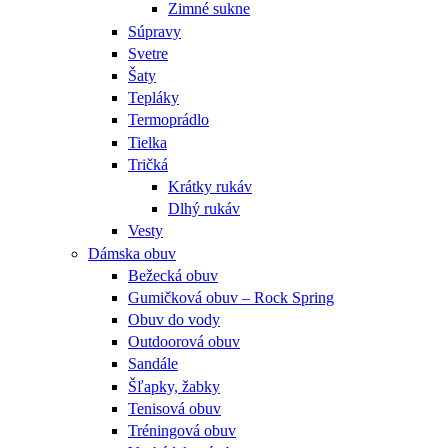
Zimné sukne
Súpravy
Svetre
Šaty
Tepláky
Termoprádlo
Tielka
Tričká
Krátky rukáv
Dlhý rukáv
Vesty
Dámska obuv
Bežecká obuv
Gumičková obuv – Rock Spring
Obuv do vody
Outdoorová obuv
Sandále
Šľapky, žabky
Tenisová obuv
Tréningová obuv