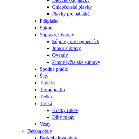
Dievčenské plavky
Chlapčenské plavky
Plavky pre bábatká
Pršiplášte
Sukne
Súpravy, Overaly
Súpravy pre najmenších
Junior súpravy
Overaly
Zimné lyžiarske súpravy
Spodné prádlo
Šaty
Tepláky
Termoprádlo
Tielká
Tričká
Krátky rukáv
Dlhý rukáv
Vesty
Detská obuv
Basketbalová obuv