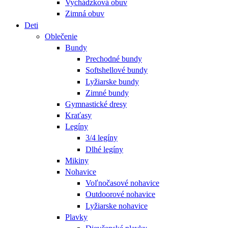
Vychádzková obuv
Zimná obuv
Deti
Oblečenie
Bundy
Prechodné bundy
Softshellové bundy
Lyžiarske bundy
Zimné bundy
Gymnastické dresy
Kraťasy
Legíny
3/4 legíny
Dlhé legíny
Mikiny
Nohavice
Voľnočasové nohavice
Outdoorové nohavice
Lyžiarske nohavice
Plavky