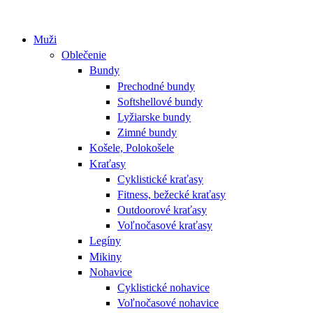
Muži
Oblečenie
Bundy
Prechodné bundy
Softshellové bundy
Lyžiarske bundy
Zimné bundy
Košele, Polokošele
Kraťasy
Cyklistické kraťasy
Fitness, bežecké kraťasy
Outdoorové kraťasy
Voľnočasové kraťasy
Legíny
Mikiny
Nohavice
Cyklistické nohavice
Voľnočasové nohavice