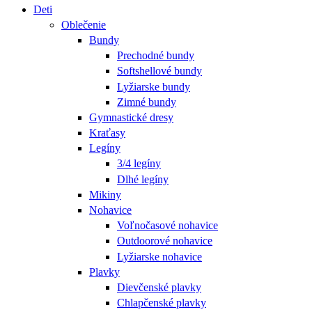
Deti
Oblečenie
Bundy
Prechodné bundy
Softshellové bundy
Lyžiarske bundy
Zimné bundy
Gymnastické dresy
Kraťasy
Legíny
3/4 legíny
Dlhé legíny
Mikiny
Nohavice
Voľnočasové nohavice
Outdoorové nohavice
Lyžiarske nohavice
Plavky
Dievčenské plavky
Chlapčenské plavky