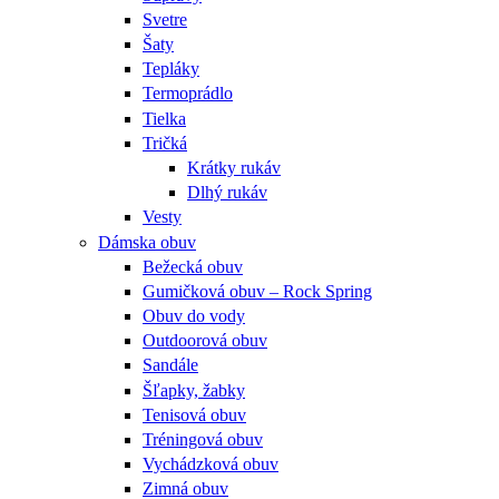
Svetre
Šaty
Tepláky
Termoprádlo
Tielka
Tričká
Krátky rukáv
Dlhý rukáv
Vesty
Dámska obuv
Bežecká obuv
Gumičková obuv – Rock Spring
Obuv do vody
Outdoorová obuv
Sandále
Šľapky, žabky
Tenisová obuv
Tréningová obuv
Vychádzková obuv
Zimná obuv