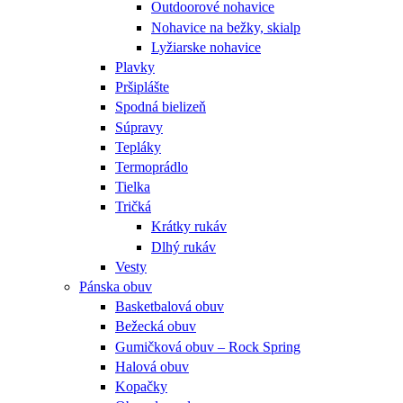
Outdoorové nohavice
Nohavice na bežky, skialp
Lyžiarske nohavice
Plavky
Pršiplášte
Spodná bielizeň
Súpravy
Tepláky
Termoprádlo
Tielka
Tričká
Krátky rukáv
Dlhý rukáv
Vesty
Pánska obuv
Basketbalová obuv
Bežecká obuv
Gumičková obuv – Rock Spring
Halová obuv
Kopačky