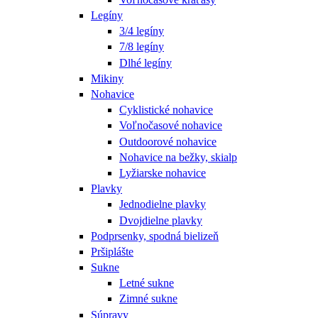
Legíny
3/4 legíny
7/8 legíny
Dlhé legíny
Mikiny
Nohavice
Cyklistické nohavice
Voľnočasové nohavice
Outdoorové nohavice
Nohavice na bežky, skialp
Lyžiarske nohavice
Plavky
Jednodielne plavky
Dvojdielne plavky
Podprsenky, spodná bielizeň
Pršiplášte
Sukne
Letné sukne
Zimné sukne
Súpravy