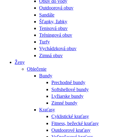
Obuv do vody
Outdoorová obuv
Sandále
Šľapky, žabky
Tenisová obuv
Tréningová obuv
Turfy
Vychádzková obuv
Zimná obuv
Ženy
Oblečenie
Bundy
Prechodné bundy
Softshellové bundy
Lyžiarske bundy
Zimné bundy
Kraťasy
Cyklistické kraťasy
Fitness, bežecké kraťasy
Outdoorové kraťasy
Voľnočasové kraťasy