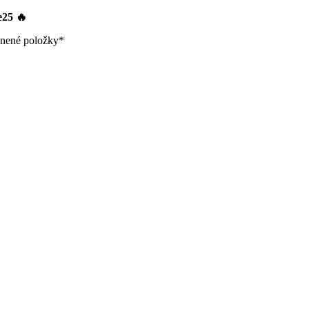
le25
🔥
nené položky*