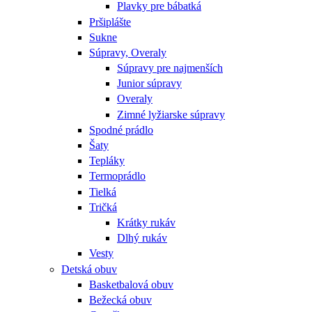
Plavky pre bábatká
Pršiplášte
Sukne
Súpravy, Overaly
Súpravy pre najmenších
Junior súpravy
Overaly
Zimné lyžiarske súpravy
Spodné prádlo
Šaty
Tepláky
Termoprádlo
Tielká
Tričká
Krátky rukáv
Dlhý rukáv
Vesty
Detská obuv
Basketbalová obuv
Bežecká obuv