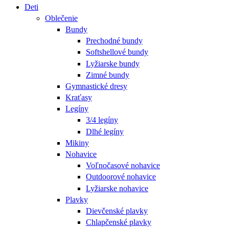
Deti
Oblečenie
Bundy
Prechodné bundy
Softshellové bundy
Lyžiarske bundy
Zimné bundy
Gymnastické dresy
Kraťasy
Legíny
3/4 legíny
Dlhé legíny
Mikiny
Nohavice
Voľnočasové nohavice
Outdoorové nohavice
Lyžiarske nohavice
Plavky
Dievčenské plavky
Chlapčenské plavky