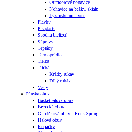
Outdoorové nohavice
Nohavice na bežky, skialp
Lyžiarske nohavice
Plavky
Pršiplášte
Spodná bielizeň
Súpravy
Tepláky
Termoprádlo
Tielka
Tričká
Krátky rukáv
Dlhý rukáv
Vesty
Pánska obuv
Basketbalová obuv
Bežecká obuv
Gumičková obuv – Rock Spring
Halová obuv
Kopačky