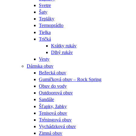
Svetre
Šaty
Tepláky
Termoprádlo
Tielka
Tričká
Krátky rukáv
Dlhý rukáv
Vesty
Dámska obuv
Bežecká obuv
Gumičková obuv – Rock Spring
Obuv do vody
Outdoorová obuv
Sandále
Šľapky, žabky
Tenisová obuv
Tréningová obuv
Vychádzková obuv
Zimná obuv