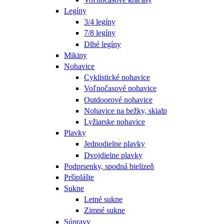
Legíny
3/4 legíny
7/8 legíny
Dlhé legíny
Mikiny
Nohavice
Cyklistické nohavice
Voľnočasové nohavice
Outdoorové nohavice
Nohavice na bežky, skialp
Lyžiarske nohavice
Plavky
Jednodielne plavky
Dvojdielne plavky
Podprsenky, spodná bielizeň
Pršiplášte
Sukne
Letné sukne
Zimné sukne
Súpravy