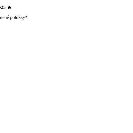
le25
🔥
nené položky*