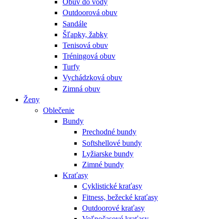
Obuv do vody
Outdoorová obuv
Sandále
Šľapky, žabky
Tenisová obuv
Tréningová obuv
Turfy
Vychádzková obuv
Zimná obuv
Ženy
Oblečenie
Bundy
Prechodné bundy
Softshellové bundy
Lyžiarske bundy
Zimné bundy
Kraťasy
Cyklistické kraťasy
Fitness, bežecké kraťasy
Outdoorové kraťasy
Voľnočasové kraťasy