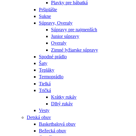
Plavky pre bábatká
Pršiplášte
Sukne
Súpravy, Overaly
Súpravy pre najmenších
Junior súpravy
Overaly
Zimné lyžiarske súpravy
Spodné prádlo
Šaty
Tepláky
Termoprádlo
Tielká
Tričká
Krátky rukáv
Dlhý rukáv
Vesty
Detská obuv
Basketbalová obuv
Bežecká obuv