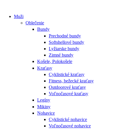
Muži
Oblečenie
Bundy
Prechodné bundy
Softshellové bundy
Lyžiarske bundy
Zimné bundy
Košele, Polokošele
Kraťasy
Cyklistické kraťasy
Fitness, bežecké kraťasy
Outdoorové kraťasy
Voľnočasové kraťasy
Legíny
Mikiny
Nohavice
Cyklistické nohavice
Voľnočasové nohavice