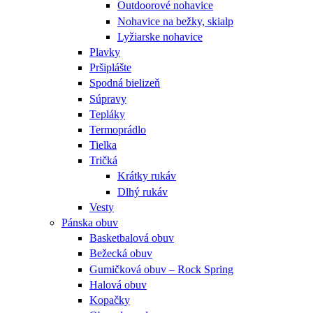
Outdoorové nohavice
Nohavice na bežky, skialp
Lyžiarske nohavice
Plavky
Pršiplášte
Spodná bielizeň
Súpravy
Tepláky
Termoprádlo
Tielka
Tričká
Krátky rukáv
Dlhý rukáv
Vesty
Pánska obuv
Basketbalová obuv
Bežecká obuv
Gumičková obuv – Rock Spring
Halová obuv
Kopačky