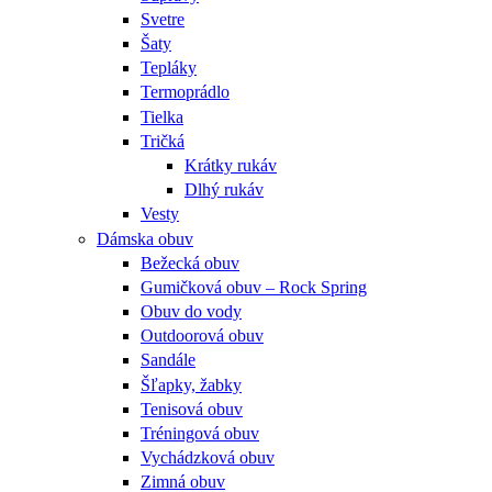
Svetre
Šaty
Tepláky
Termoprádlo
Tielka
Tričká
Krátky rukáv
Dlhý rukáv
Vesty
Dámska obuv
Bežecká obuv
Gumičková obuv – Rock Spring
Obuv do vody
Outdoorová obuv
Sandále
Šľapky, žabky
Tenisová obuv
Tréningová obuv
Vychádzková obuv
Zimná obuv