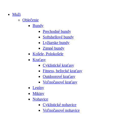
Muži
Oblečenie
Bundy
Prechodné bundy
Softshellové bundy
Lyžiarske bundy
Zimné bundy
Košele, Polokošele
Kraťasy
Cyklistické kraťasy
Fitness, bežecké kraťasy
Outdoorové kraťasy
Voľnočasové kraťasy
Legíny
Mikiny
Nohavice
Cyklistické nohavice
Voľnočasové nohavice