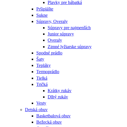
Plavky pre bábatká
Pršiplášte
Sukne
Súpravy, Overaly
Súpravy pre najmenších
Junior súpravy
Overaly
Zimné lyžiarske súpravy
Spodné prádlo
Šaty
Tepláky
Termoprádlo
Tielká
Tričká
Krátky rukáv
Dlhý rukáv
Vesty
Detská obuv
Basketbalová obuv
Bežecká obuv