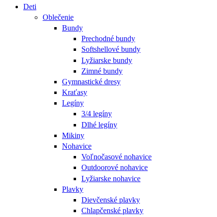
Deti
Oblečenie
Bundy
Prechodné bundy
Softshellové bundy
Lyžiarske bundy
Zimné bundy
Gymnastické dresy
Kraťasy
Legíny
3/4 legíny
Dlhé legíny
Mikiny
Nohavice
Voľnočasové nohavice
Outdoorové nohavice
Lyžiarske nohavice
Plavky
Dievčenské plavky
Chlapčenské plavky