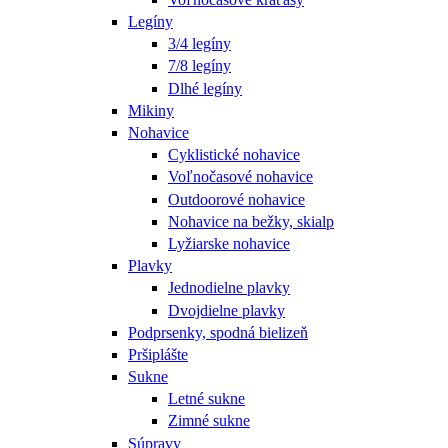
Legíny
3/4 legíny
7/8 legíny
Dlhé legíny
Mikiny
Nohavice
Cyklistické nohavice
Voľnočasové nohavice
Outdoorové nohavice
Nohavice na bežky, skialp
Lyžiarske nohavice
Plavky
Jednodielne plavky
Dvojdielne plavky
Podprsenky, spodná bielizeň
Pršiplášte
Sukne
Letné sukne
Zimné sukne
Súpravy