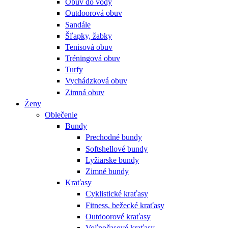
Obuv do vody
Outdoorová obuv
Sandále
Šľapky, žabky
Tenisová obuv
Tréningová obuv
Turfy
Vychádzková obuv
Zimná obuv
Ženy
Oblečenie
Bundy
Prechodné bundy
Softshellové bundy
Lyžiarske bundy
Zimné bundy
Kraťasy
Cyklistické kraťasy
Fitness, bežecké kraťasy
Outdoorové kraťasy
Voľnočasové kraťasy