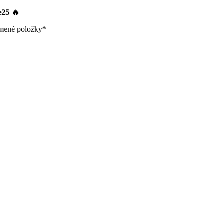
le25
🔥
nené položky*