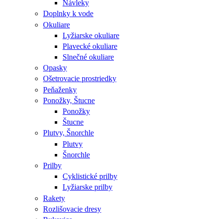
Návleky
Doplnky k vode
Okuliare
Lyžiarske okuliare
Plavecké okuliare
Slnečné okuliare
Opasky
Ošetrovacie prostriedky
Peňaženky
Ponožky, Štucne
Ponožky
Štucne
Plutvy, Šnorchle
Plutvy
Šnorchle
Prilby
Cyklistické prilby
Lyžiarske prilby
Rakety
Rozlišovacie dresy