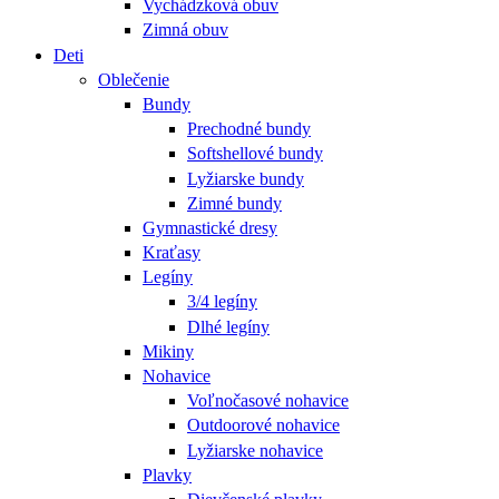
Vychádzková obuv
Zimná obuv
Deti
Oblečenie
Bundy
Prechodné bundy
Softshellové bundy
Lyžiarske bundy
Zimné bundy
Gymnastické dresy
Kraťasy
Legíny
3/4 legíny
Dlhé legíny
Mikiny
Nohavice
Voľnočasové nohavice
Outdoorové nohavice
Lyžiarske nohavice
Plavky