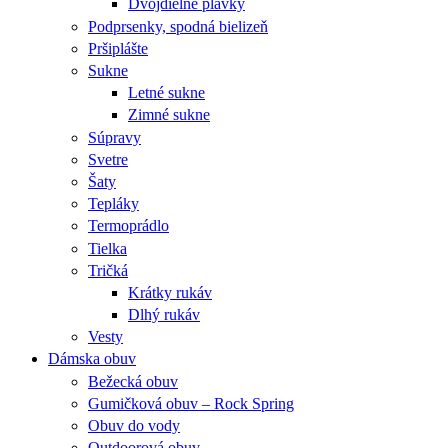
Dvojdielne plavky
Podprsenky, spodná bielizeň
Pršiplášte
Sukne
Letné sukne
Zimné sukne
Súpravy
Svetre
Šaty
Tepláky
Termoprádlo
Tielka
Tričká
Krátky rukáv
Dlhý rukáv
Vesty
Dámska obuv
Bežecká obuv
Gumičková obuv – Rock Spring
Obuv do vody
Outdoorová obuv