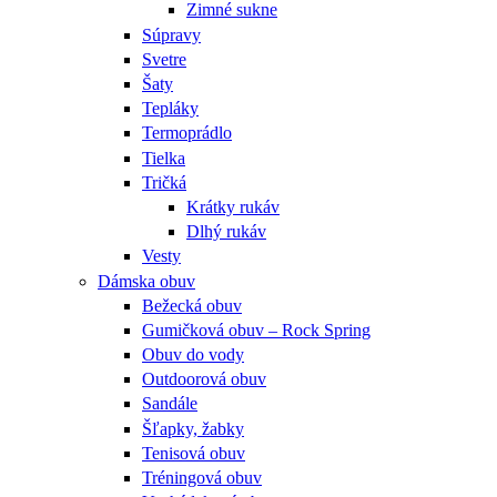
Zimné sukne
Súpravy
Svetre
Šaty
Tepláky
Termoprádlo
Tielka
Tričká
Krátky rukáv
Dlhý rukáv
Vesty
Dámska obuv
Bežecká obuv
Gumičková obuv – Rock Spring
Obuv do vody
Outdoorová obuv
Sandále
Šľapky, žabky
Tenisová obuv
Tréningová obuv