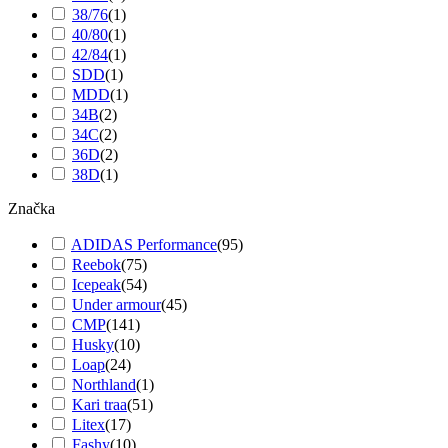
38/76
(
1
)
40/80
(
1
)
42/84
(
1
)
SDD
(
1
)
MDD
(
1
)
34B
(
2
)
34C
(
2
)
36D
(
2
)
38D
(
1
)
Značka
ADIDAS Performance
(
95
)
Reebok
(
75
)
Icepeak
(
54
)
Under armour
(
45
)
CMP
(
141
)
Husky
(
10
)
Loap
(
24
)
Northland
(
1
)
Kari traa
(
51
)
Litex
(
17
)
Fashy
(
10
)