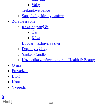
Vaky
Trekingové palice
Sane, boby, kĺzaky, taniere
Zdravie a vône
Káva, Sypaný čaj
Čaj
Káva
Bijodar – Zdravá výživa
Doplnky výživy
Yankee Candle
Kozmetika z mŕtveho mora – Health & Beauty
O nás
Prevádzka
Blog
Kontakt
Výpredaj
0