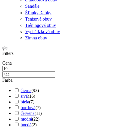
Sandále
Šľapky, žabky
Tenisová obuv
Tréningová obuv
Vychádzková obuv
Zimná obuv
Filters
Cena
Farba
čierna
(
93
)
sivá
(
16
)
biela
(
7
)
bordová
(
7
)
červená
(
11
)
modrá
(
22
)
hnedá
(
2
)