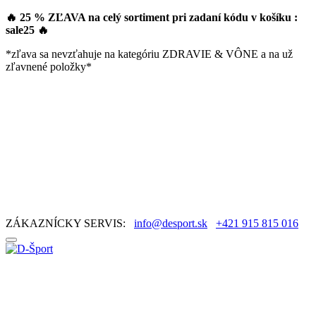
🔥 25 % ZĽAVA na celý sortiment pri zadaní kódu v košíku :
sale25
🔥
*zľava sa nevzťahuje na kategóriu ZDRAVIE & VÔNE a na už
zľavnené položky*
ZÁKAZNÍCKY SERVIS:
info@desport.sk
+421 915 815 016