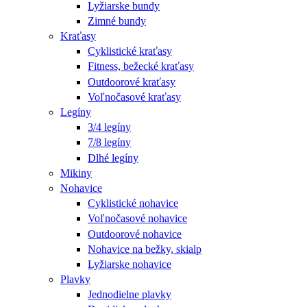
Lyžiarske bundy
Zimné bundy
Kraťasy
Cyklistické kraťasy
Fitness, bežecké kraťasy
Outdoorové kraťasy
Voľnočasové kraťasy
Legíny
3/4 legíny
7/8 legíny
Dlhé legíny
Mikiny
Nohavice
Cyklistické nohavice
Voľnočasové nohavice
Outdoorové nohavice
Nohavice na bežky, skialp
Lyžiarske nohavice
Plavky
Jednodielne plavky