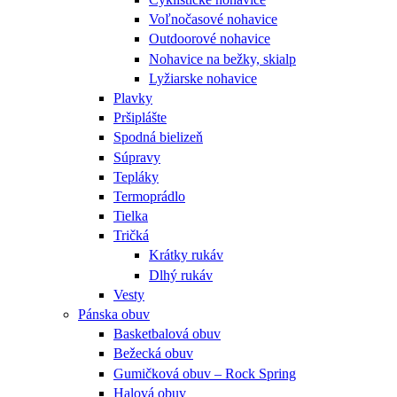
Voľnočasové nohavice
Outdoorové nohavice
Nohavice na bežky, skialp
Lyžiarske nohavice
Plavky
Pršiplášte
Spodná bielizeň
Súpravy
Tepláky
Termoprádlo
Tielka
Tričká
Krátky rukáv
Dlhý rukáv
Vesty
Pánska obuv
Basketbalová obuv
Bežecká obuv
Gumičková obuv – Rock Spring
Halová obuv