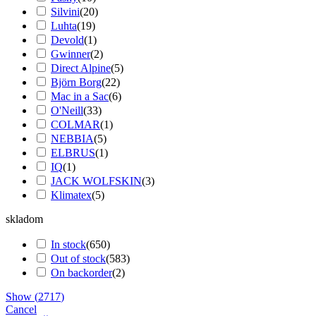
Silvini
(
20
)
Luhta
(
19
)
Devold
(
1
)
Gwinner
(
2
)
Direct Alpine
(
5
)
Björn Borg
(
22
)
Mac in a Sac
(
6
)
O'Neill
(
33
)
COLMAR
(
1
)
NEBBIA
(
5
)
ELBRUS
(
1
)
IQ
(
1
)
JACK WOLFSKIN
(
3
)
Klimatex
(
5
)
skladom
In stock
(
650
)
Out of stock
(
583
)
On backorder
(
2
)
Show
(
2717
)
Cancel