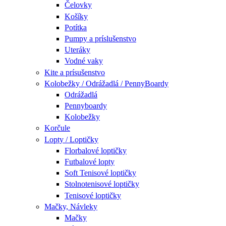
Čelovky
Košíky
Potítka
Pumpy a príslušenstvo
Uteráky
Vodné vaky
Kite a prísušenstvo
Kolobežky / Odrážadlá / PennyBoardy
Odrážadlá
Pennyboardy
Kolobežky
Korčule
Lopty / Loptičky
Florbalové loptičky
Futbalové lopty
Soft Tenisové loptičky
Stolnotenisové loptičky
Tenisové loptičky
Mačky, Návleky
Mačky