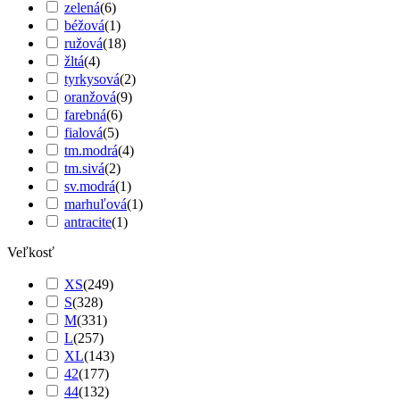
zelená
(
6
)
béžová
(
1
)
ružová
(
18
)
žltá
(
4
)
tyrkysová
(
2
)
oranžová
(
9
)
farebná
(
6
)
fialová
(
5
)
tm.modrá
(
4
)
tm.sivá
(
2
)
sv.modrá
(
1
)
marhuľová
(
1
)
antracite
(
1
)
Veľkosť
XS
(
249
)
S
(
328
)
M
(
331
)
L
(
257
)
XL
(
143
)
42
(
177
)
44
(
132
)