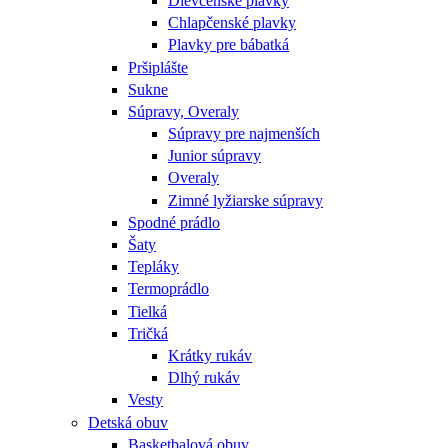
Dievčenské plavky
Chlapčenské plavky
Plavky pre bábatká
Pršiplášte
Sukne
Súpravy, Overaly
Súpravy pre najmenších
Junior súpravy
Overaly
Zimné lyžiarske súpravy
Spodné prádlo
Šaty
Tepláky
Termoprádlo
Tielká
Tričká
Krátky rukáv
Dlhý rukáv
Vesty
Detská obuv
Basketbalová obuv