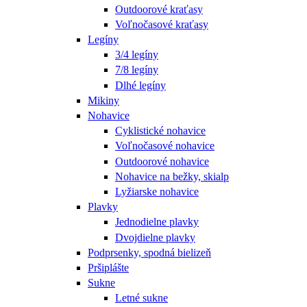
Outdoorové kraťasy
Voľnočasové kraťasy
Legíny
3/4 legíny
7/8 legíny
Dlhé legíny
Mikiny
Nohavice
Cyklistické nohavice
Voľnočasové nohavice
Outdoorové nohavice
Nohavice na bežky, skialp
Lyžiarske nohavice
Plavky
Jednodielne plavky
Dvojdielne plavky
Podprsenky, spodná bielizeň
Pršiplášte
Sukne
Letné sukne