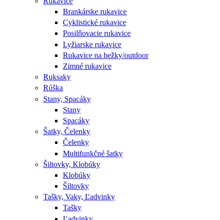
Rukavice
Brankárske rukavice
Cyklistické rukavice
Posilňovacie rukavice
Lyžiarske rukavice
Rukavice na bežky/outdoor
Zimné rukavice
Ruksaky
Rúška
Stany, Spacáky
Stany
Spacáky
Šatky, Čelenky
Čelenky
Multifunkčné šatky
Šiltovky, Klobúky
Klobúky
Šiltovky
Tašky, Vaky, Ľadvinky
Tašky
Ľadvinky