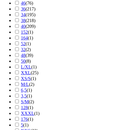
46
(
76
)
36
(
217
)
34
(
195
)
38
(
218
)
40
(
209
)
152
(
1
)
164
(
1
)
52
(
1
)
32
(
2
)
48
(
39
)
50
(
8
)
L/XL
(
1
)
XXL
(
25
)
XS/S
(
1
)
M/L
(
2
)
6,5
(
1
)
3,5
(
1
)
S/M
(
2
)
128
(
1
)
XXXL
(
1
)
176
(
1
)
5
(
1
)