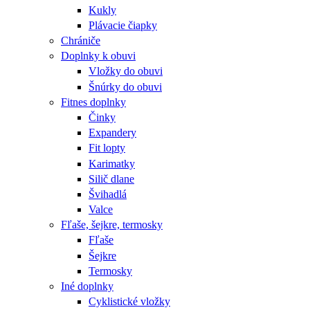
Kukly
Plávacie čiapky
Chrániče
Doplnky k obuvi
Vložky do obuvi
Šnúrky do obuvi
Fitnes doplnky
Činky
Expandery
Fit lopty
Karimatky
Silič dlane
Švihadlá
Valce
Fľaše, šejkre, termosky
Fľaše
Šejkre
Termosky
Iné doplnky
Cyklistické vložky