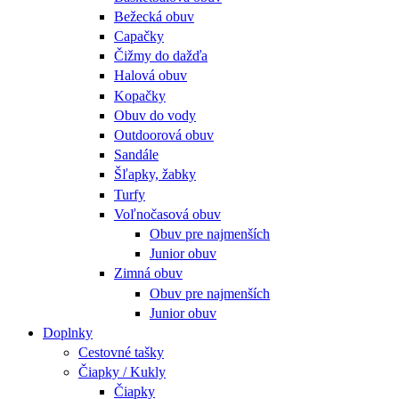
Bežecká obuv
Capačky
Čižmy do dažďa
Halová obuv
Kopačky
Obuv do vody
Outdoorová obuv
Sandále
Šľapky, žabky
Turfy
Voľnočasová obuv
Obuv pre najmenších
Junior obuv
Zimná obuv
Obuv pre najmenších
Junior obuv
Doplnky
Cestovné tašky
Čiapky / Kukly
Čiapky