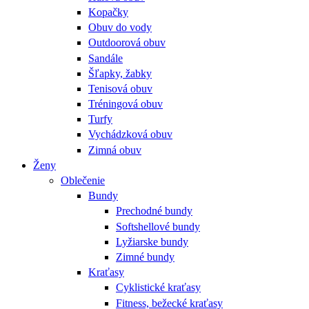
Kopačky
Obuv do vody
Outdoorová obuv
Sandále
Šľapky, žabky
Tenisová obuv
Tréningová obuv
Turfy
Vychádzková obuv
Zimná obuv
Ženy
Oblečenie
Bundy
Prechodné bundy
Softshellové bundy
Lyžiarske bundy
Zimné bundy
Kraťasy
Cyklistické kraťasy
Fitness, bežecké kraťasy