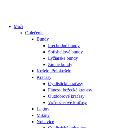
Muži
Oblečenie
Bundy
Prechodné bundy
Softshellové bundy
Lyžiarske bundy
Zimné bundy
Košele, Polokošele
Kraťasy
Cyklistické kraťasy
Fitness, bežecké kraťasy
Outdoorové kraťasy
Voľnočasové kraťasy
Legíny
Mikiny
Nohavice
Cyklistické nohavice