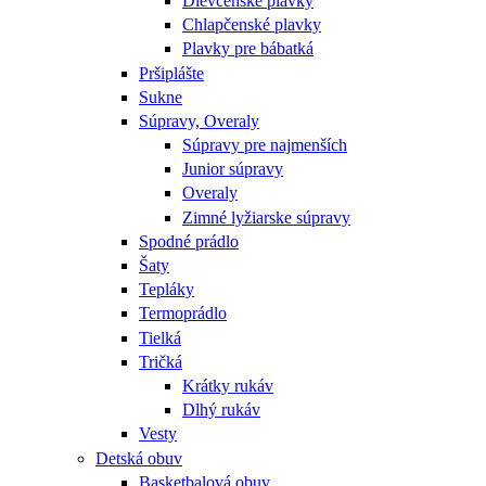
Dievčenské plavky
Chlapčenské plavky
Plavky pre bábatká
Pršiplášte
Sukne
Súpravy, Overaly
Súpravy pre najmenších
Junior súpravy
Overaly
Zimné lyžiarske súpravy
Spodné prádlo
Šaty
Tepláky
Termoprádlo
Tielká
Tričká
Krátky rukáv
Dlhý rukáv
Vesty
Detská obuv
Basketbalová obuv