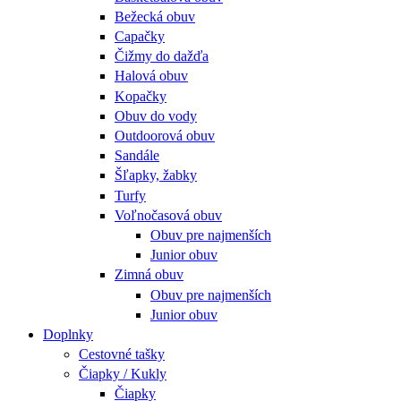
Bežecká obuv
Capačky
Čižmy do dažďa
Halová obuv
Kopačky
Obuv do vody
Outdoorová obuv
Sandále
Šľapky, žabky
Turfy
Voľnočasová obuv
Obuv pre najmenších
Junior obuv
Zimná obuv
Obuv pre najmenších
Junior obuv
Doplnky
Cestovné tašky
Čiapky / Kukly
Čiapky