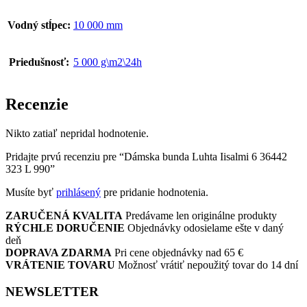
Vodný stĺpec:
10 000 mm
Priedušnosť:
5 000 g\m2\24h
Recenzie
Nikto zatiaľ nepridal hodnotenie.
Pridajte prvú recenziu pre “Dámska bunda Luhta Iisalmi 6 36442
323 L 990”
Musíte byť
prihlásený
pre pridanie hodnotenia.
ZARUČENÁ KVALITA
Predávame len originálne produkty
RÝCHLE DORUČENIE
Objednávky odosielame ešte v daný
deň
DOPRAVA ZDARMA
Pri cene objednávky nad 65 €
VRÁTENIE TOVARU
Možnosť vrátiť nepoužitý tovar do 14 dní
NEWSLETTER