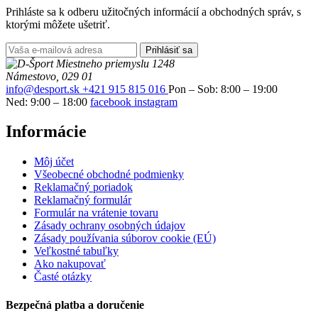
Prihláste sa k odberu užitočných informácií a obchodných správ, s
ktorými môžete ušetriť.
Prihlásiť sa
Miestneho priemyslu 1248
Námestovo, 029 01
info@desport.sk
+421 915 815 016
Pon – Sob: 8:00 – 19:00
Ned: 9:00 – 18:00
facebook
instagram
Informácie
Môj účet
Všeobecné obchodné podmienky
Reklamačný poriadok
Reklamačný formulár
Formulár na vrátenie tovaru
Zásady ochrany osobných údajov
Zásady používania súborov cookie (EÚ)
Veľkostné tabuľky
Ako nakupovať
Časté otázky
Bezpečná platba a doručenie