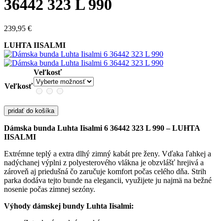
36442 323 L 990
239,95
€
LUHTA IISALMI
Veľkosť
Veľkosť
pridať do košíka
Dámska bunda Luhta Iisalmi 6 36442 323 L 990 – LUHTA
IISALMI
Extrémne teplý a extra dlhý zimný kabát pre ženy. Vďaka ľahkej a
nadýchanej výplni z polyesterového vlákna je obzvlášť hrejivá a
zároveň aj priedušná čo zaručuje komfort počas celého dňa. Strih
parka dodáva tejto bunde na elegancii, využijete ju najmä na bežné
nosenie počas zimnej sezóny.
Výhody dámskej bundy Luhta Iisalmi: