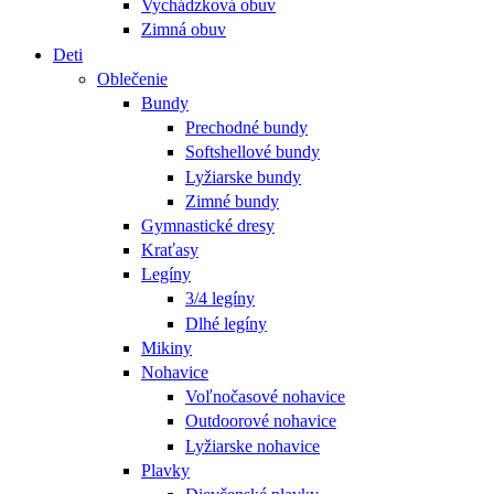
Vychádzková obuv
Zimná obuv
Deti
Oblečenie
Bundy
Prechodné bundy
Softshellové bundy
Lyžiarske bundy
Zimné bundy
Gymnastické dresy
Kraťasy
Legíny
3/4 legíny
Dlhé legíny
Mikiny
Nohavice
Voľnočasové nohavice
Outdoorové nohavice
Lyžiarske nohavice
Plavky