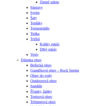
Zimné sukne
Súpravy
Svetre
Šaty
Tepláky
Termoprádlo
Tielka
Tričká
Krátky rukáv
Dlhý rukáv
Vesty
Dámska obuv
Bežecká obuv
Gumičková obuv – Rock Spring
Obuv do vody
Outdoorová obuv
Sandále
Šľapky, žabky
Tenisová obuv
Tréningová obuv