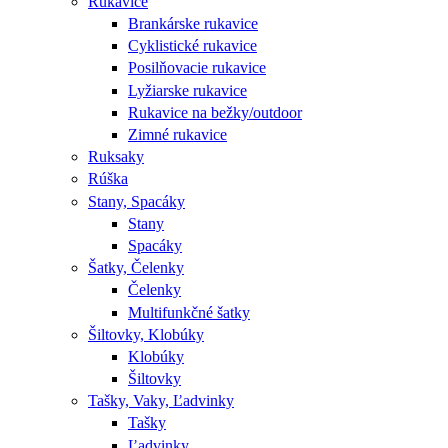
Rukavice
Brankárske rukavice
Cyklistické rukavice
Posilňovacie rukavice
Lyžiarske rukavice
Rukavice na bežky/outdoor
Zimné rukavice
Ruksaky
Rúška
Stany, Spacáky
Stany
Spacáky
Šatky, Čelenky
Čelenky
Multifunkčné šatky
Šiltovky, Klobúky
Klobúky
Šiltovky
Tašky, Vaky, Ľadvinky
Tašky
Ľadvinky