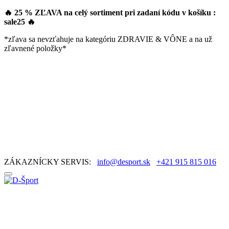
🔥 25 % ZĽAVA na celý sortiment pri zadaní kódu v košíku :
sale25
🔥
*zľava sa nevzťahuje na kategóriu ZDRAVIE & VÔNE a na už
zľavnené položky*
ZÁKAZNÍCKY SERVIS:
info@desport.sk
+421 915 815 016