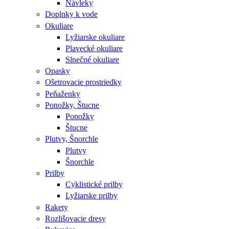
Návleky
Doplnky k vode
Okuliare
Lyžiarske okuliare
Plavecké okuliare
Slnečné okuliare
Opasky
Ošetrovacie prostriedky
Peňaženky
Ponožky, Štucne
Ponožky
Štucne
Plutvy, Šnorchle
Plutvy
Šnorchle
Prilby
Cyklistické prilby
Lyžiarske prilby
Rakety
Rozlišovacie dresy