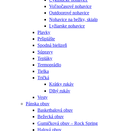
Voľnočasové nohavice
Outdoorové nohavice
Nohavice na bežky, skialp
Lyžiarske nohavice
Plavky
Pršiplášte
Spodná bielizeň
Súpravy
Tepláky
Termoprádlo
Tielka
Tričká
Krátky rukáv
Dlhý rukáv
Vesty
Pánska obuv
Basketbalová obuv
Bežecká obuv
Gumičková obuv – Rock Spring
Halová obuv