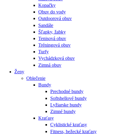
Kopačky
Obuv do vody
Outdoorová obuv
Sandále
Šľapky, žabky
Tenisová obuv
Tréningová obuv
Turfy
Vychádzková obuv
Zimná obuv
Ženy
Oblečenie
Bundy
Prechodné bundy
Softshellové bundy
Lyžiarske bundy
Zimné bundy
Kraťasy
Cyklistické kraťasy
Fitness, bežecké kraťasy