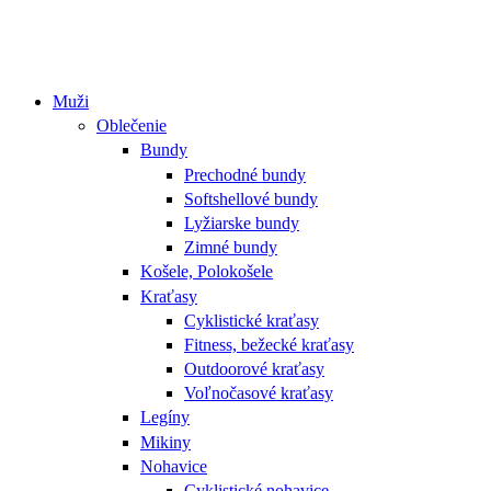
Muži
Oblečenie
Bundy
Prechodné bundy
Softshellové bundy
Lyžiarske bundy
Zimné bundy
Košele, Polokošele
Kraťasy
Cyklistické kraťasy
Fitness, bežecké kraťasy
Outdoorové kraťasy
Voľnočasové kraťasy
Legíny
Mikiny
Nohavice
Cyklistické nohavice