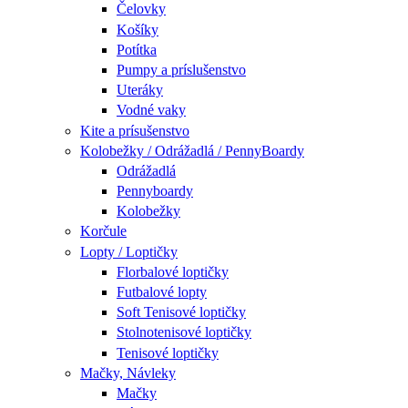
Čelovky
Košíky
Potítka
Pumpy a príslušenstvo
Uteráky
Vodné vaky
Kite a prísušenstvo
Kolobežky / Odrážadlá / PennyBoardy
Odrážadlá
Pennyboardy
Kolobežky
Korčule
Lopty / Loptičky
Florbalové loptičky
Futbalové lopty
Soft Tenisové loptičky
Stolnotenisové loptičky
Tenisové loptičky
Mačky, Návleky
Mačky