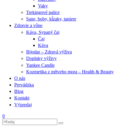
Vaky
Trekingové palice
Sane, boby, kĺzaky, taniere
Zdravie a vône
Káva, Sypaný čaj
Čaj
Káva
Bijodar – Zdravá výživa
Doplnky výživy
Yankee Candle
Kozmetika z mŕtveho mora – Health & Beauty
O nás
Prevádzka
Blog
Kontakt
Výpredaj
0