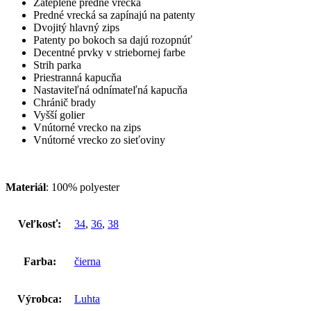
Zateplené predné vrecká
Predné vrecká sa zapínajú na patenty
Dvojitý hlavný zips
Patenty po bokoch sa dajú rozopnúť
Decentné prvky v striebornej farbe
Strih parka
Priestranná kapucňa
Nastaviteľná odnímateľná kapucňa
Chránič brady
Vyšší golier
Vnútorné vrecko na zips
Vnútorné vrecko zo sieťoviny
Materiál
: 100% polyester
Veľkosť:
34
,
36
,
38
Farba:
čierna
Výrobca:
Luhta