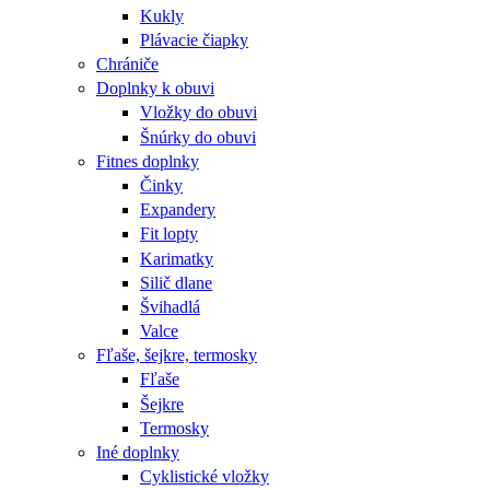
Kukly
Plávacie čiapky
Chrániče
Doplnky k obuvi
Vložky do obuvi
Šnúrky do obuvi
Fitnes doplnky
Činky
Expandery
Fit lopty
Karimatky
Silič dlane
Švihadlá
Valce
Fľaše, šejkre, termosky
Fľaše
Šejkre
Termosky
Iné doplnky
Cyklistické vložky