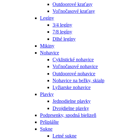
Outdoorové kraťasy
Voľnočasové kraťasy
Legíny
3/4 legíny
7/8 legíny
Dlhé legíny
Mikiny
Nohavice
Cyklistické nohavice
Voľnočasové nohavice
Outdoorové nohavice
Nohavice na bežky, skialp
Lyžiarske nohavice
Plavky
Jednodielne plavky
Dvojdielne plavky
Podprsenky, spodná bielizeň
Pršiplášte
Sukne
Letné sukne