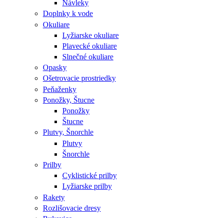
Návleky
Doplnky k vode
Okuliare
Lyžiarske okuliare
Plavecké okuliare
Slnečné okuliare
Opasky
Ošetrovacie prostriedky
Peňaženky
Ponožky, Štucne
Ponožky
Štucne
Plutvy, Šnorchle
Plutvy
Šnorchle
Prilby
Cyklistické prilby
Lyžiarske prilby
Rakety
Rozlišovacie dresy