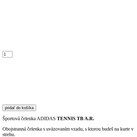
množstvo
Čelenka
ADIDAS
GM6563
pridať do košíka
Športová čelenka ADIDAS
TENNIS TB A.R.
Obojstranná čelenka s uväzovaním vzadu, s ktorou budeš na kurte v
strehu.