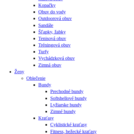
Kopačky
Obuv do vody
Outdoorová obuv
Sandále
Šľapky, žabky
Tenisová obuv
Tréningová obuv
Turfy
Vychádzková obuv
Zimná obuv
Ženy
Oblečenie
Bundy
Prechodné bundy
Softshellové bundy
Lyžiarske bundy
Zimné bundy
Kraťasy
Cyklistické kraťasy
Fitness, bežecké kraťasy