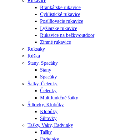
Rukavice
Brankárske rukavice
Cyklistické rukavice
Posilňovacie rukavice
Lyžiarske rukavice
Rukavice na bežky/outdoor
Zimné rukavice
Ruksaky
Rúška
Stany, Spacáky
Stany
Spacáky
Šatky, Čelenky
Čelenky
Multifunkčné šatky
Šiltovky, Klobúky
Klobúky
Šiltovky
Tašky, Vaky, Ľadvinky
Tašky
Ľadvinky