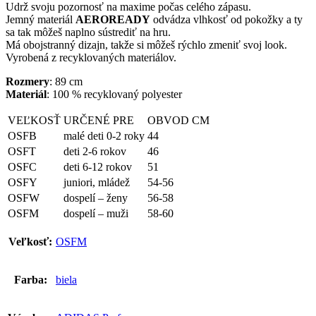
Udrž svoju pozornosť na maxime počas celého zápasu.
Jemný materiál
AEROREADY
odvádza vlhkosť od pokožky a ty
sa tak môžeš naplno sústrediť na hru.
Má obojstranný dizajn, takže si môžeš rýchlo zmeniť svoj look.
Vyrobená z recyklovaných materiálov.
Rozmery
: 89 cm
Materiál
: 100 % recyklovaný polyester
VEĽKOSŤ
URČENÉ PRE
OBVOD CM
OSFB
malé deti 0-2 roky
44
OSFT
deti 2-6 rokov
46
OSFC
deti 6-12 rokov
51
OSFY
juniori, mládež
54-56
OSFW
dospelí – ženy
56-58
OSFM
dospelí – muži
58-60
Veľkosť:
OSFM
Farba:
biela