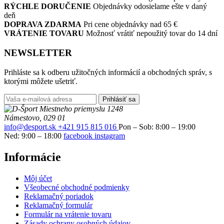
RÝCHLE DORUČENIE
Objednávky odosielame ešte v daný
deň
DOPRAVA ZDARMA
Pri cene objednávky nad 65 €
VRÁTENIE TOVARU
Možnosť vrátiť nepoužitý tovar do 14 dní
NEWSLETTER
Prihláste sa k odberu užitočných informácií a obchodných správ, s
ktorými môžete ušetriť.
Prihlásiť sa
Miestneho priemyslu 1248
Námestovo, 029 01
info@desport.sk
+421 915 815 016
Pon – Sob: 8:00 – 19:00
Ned: 9:00 – 18:00
facebook
instagram
Informácie
Môj účet
Všeobecné obchodné podmienky
Reklamačný poriadok
Reklamačný formulár
Formulár na vrátenie tovaru
Zásady ochrany osobných údajov