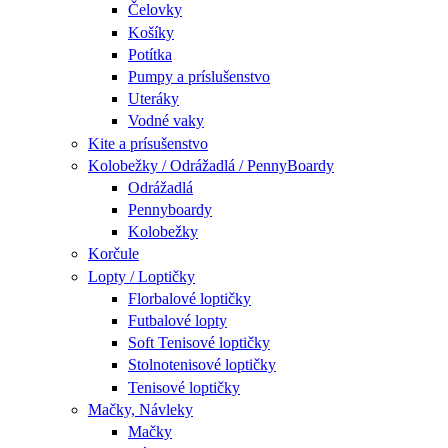
Čelovky
Košíky
Potítka
Pumpy a príslušenstvo
Uteráky
Vodné vaky
Kite a prísušenstvo
Kolobežky / Odrážadlá / PennyBoardy
Odrážadlá
Pennyboardy
Kolobežky
Korčule
Lopty / Loptičky
Florbalové loptičky
Futbalové lopty
Soft Tenisové loptičky
Stolnotenisové loptičky
Tenisové loptičky
Mačky, Návleky
Mačky