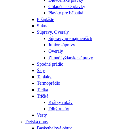
Dievčenské plavky
Chlapčenské plavky
Plavky pre bábatká
Pršiplášte
Sukne
Súpravy, Overaly
Súpravy pre najmenších
Junior súpravy
Overaly
Zimné lyžiarske súpravy
Spodné prádlo
Šaty
Tepláky
Termoprádlo
Tielká
Tričká
Krátky rukáv
Dlhý rukáv
Vesty
Detská obuv
Basketbalová obuv