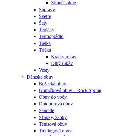
Zimné sukne
Súpravy
Svetre
Šaty
Tepláky
Termoprádlo
Tielka
Tričká
Krátky rukáv
Dlhý rukáv
Vesty
Dámska obuv
Bežecká obuv
Gumičková obuv – Rock Spring
Obuv do vody
Outdoorová obuv
Sandále
Šľapky, žabky
Tenisová obuv
Tréningová obuv