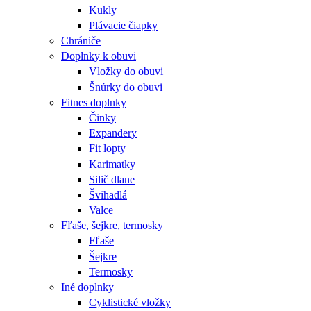
Kukly
Plávacie čiapky
Chrániče
Doplnky k obuvi
Vložky do obuvi
Šnúrky do obuvi
Fitnes doplnky
Činky
Expandery
Fit lopty
Karimatky
Silič dlane
Švihadlá
Valce
Fľaše, šejkre, termosky
Fľaše
Šejkre
Termosky
Iné doplnky
Cyklistické vložky