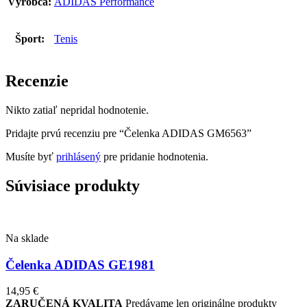
Výrobca:
ADIDAS Performance
Šport:
Tenis
Recenzie
Nikto zatiaľ nepridal hodnotenie.
Pridajte prvú recenziu pre “Čelenka ADIDAS GM6563”
Musíte byť
prihlásený
pre pridanie hodnotenia.
Súvisiace produkty
Na sklade
Čelenka ADIDAS GE1981
14,95
€
ZARUČENÁ KVALITA
Predávame len originálne produkty