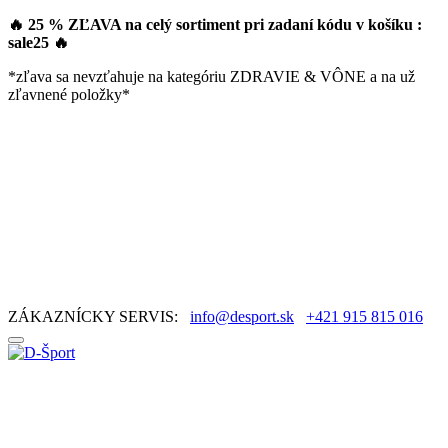
🔥 25 % ZĽAVA na celý sortiment pri zadaní kódu v košíku :
sale25
🔥
*zľava sa nevzťahuje na kategóriu ZDRAVIE & VÔNE a na už
zľavnené položky*
ZÁKAZNÍCKY SERVIS:
info@desport.sk
+421 915 815 016