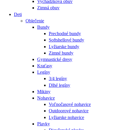
Vychádzková obuv
Zimná obuv
Deti
Oblečenie
Bundy
Prechodné bundy
Softshellové bundy
Lyžiarske bundy
Zimné bundy
Gymnastické dresy
Kraťasy
Legíny
3/4 legíny
Dlhé legíny
Mikiny
Nohavice
Voľnočasové nohavice
Outdoorové nohavice
Lyžiarske nohavice
Plavky