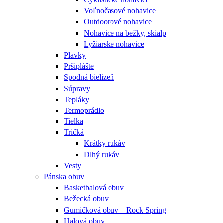
Voľnočasové nohavice
Outdoorové nohavice
Nohavice na bežky, skialp
Lyžiarske nohavice
Plavky
Pršiplášte
Spodná bielizeň
Súpravy
Tepláky
Termoprádlo
Tielka
Tričká
Krátky rukáv
Dlhý rukáv
Vesty
Pánska obuv
Basketbalová obuv
Bežecká obuv
Gumičková obuv – Rock Spring
Halová obuv