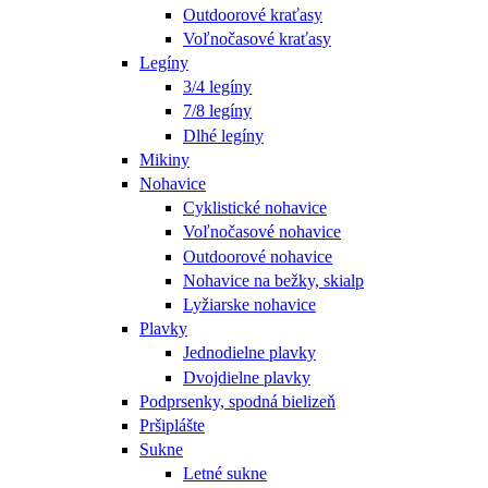
Outdoorové kraťasy
Voľnočasové kraťasy
Legíny
3/4 legíny
7/8 legíny
Dlhé legíny
Mikiny
Nohavice
Cyklistické nohavice
Voľnočasové nohavice
Outdoorové nohavice
Nohavice na bežky, skialp
Lyžiarske nohavice
Plavky
Jednodielne plavky
Dvojdielne plavky
Podprsenky, spodná bielizeň
Pršiplášte
Sukne
Letné sukne