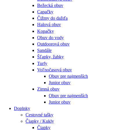
Bežecká obuv
Capačky
Čižmy do dažďa
Halová obuv
Kopačky
Obuv do vody
Outdoorová obuv
Sandále
Šľapky, žabky
Turfy
Voľnočasová obuv
Obuv pre najmenších
Junior obuv
Zimná obuv
Obuv pre najmenších
Junior obuv
Doplnky
Cestovné tašky
Čiapky / Kukly
Čiapky