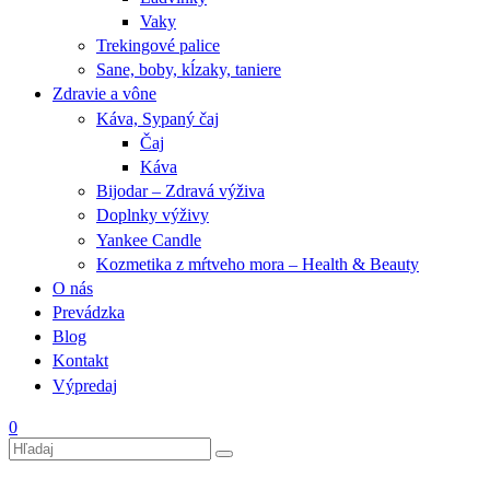
Vaky
Trekingové palice
Sane, boby, kĺzaky, taniere
Zdravie a vône
Káva, Sypaný čaj
Čaj
Káva
Bijodar – Zdravá výživa
Doplnky výživy
Yankee Candle
Kozmetika z mŕtveho mora – Health & Beauty
O nás
Prevádzka
Blog
Kontakt
Výpredaj
0