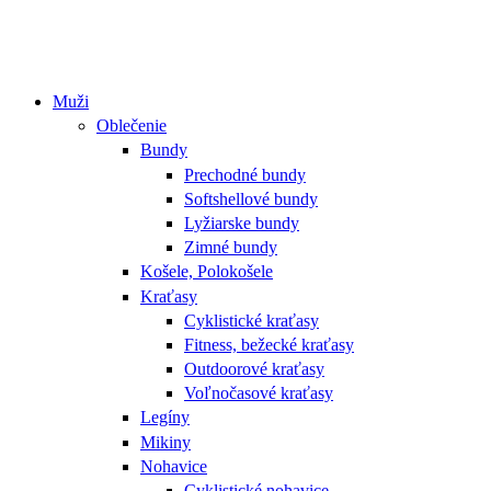
Muži
Oblečenie
Bundy
Prechodné bundy
Softshellové bundy
Lyžiarske bundy
Zimné bundy
Košele, Polokošele
Kraťasy
Cyklistické kraťasy
Fitness, bežecké kraťasy
Outdoorové kraťasy
Voľnočasové kraťasy
Legíny
Mikiny
Nohavice
Cyklistické nohavice