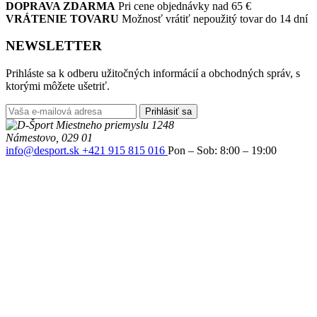
DOPRAVA ZDARMA
Pri cene objednávky nad 65 €
VRÁTENIE TOVARU
Možnosť vrátiť nepoužitý tovar do 14 dní
NEWSLETTER
Prihláste sa k odberu užitočných informácií a obchodných správ, s
ktorými môžete ušetriť.
Prihlásiť sa
Miestneho priemyslu 1248
Námestovo, 029 01
info@desport.sk
+421 915 815 016
Pon – Sob: 8:00 – 19:00
Ned: 9:00 – 18:00
facebook
instagram
Informácie
Môj účet
Všeobecné obchodné podmienky
Reklamačný poriadok
Reklamačný formulár
Formulár na vrátenie tovaru
Zásady ochrany osobných údajov
Zásady používania súborov cookie (EÚ)
Veľkostné tabuľky