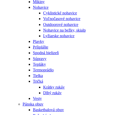
Mikiny
Nohavice
Cyklistické nohavice
Voľnočasové nohavice
Outdoorové nohavice
Nohavice na bežky, skialp
Lyžiarske nohavice
Plavky
Pršiplášte
Spodná bielizeň
Súpravy
Tepláky
Termoprádlo
Tielka
Tričká
Krátky rukáv
Dlhý rukáv
Vesty
Pánska obuv
Basketbalová obuv