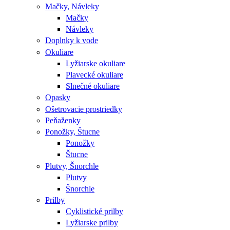
Mačky, Návleky
Mačky
Návleky
Doplnky k vode
Okuliare
Lyžiarske okuliare
Plavecké okuliare
Slnečné okuliare
Opasky
Ošetrovacie prostriedky
Peňaženky
Ponožky, Štucne
Ponožky
Štucne
Plutvy, Šnorchle
Plutvy
Šnorchle
Prilby
Cyklistické prilby
Lyžiarske prilby