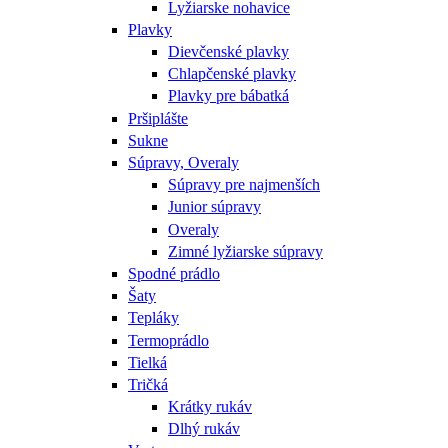
Lyžiarske nohavice
Plavky
Dievčenské plavky
Chlapčenské plavky
Plavky pre bábatká
Pršiplášte
Sukne
Súpravy, Overaly
Súpravy pre najmenších
Junior súpravy
Overaly
Zimné lyžiarske súpravy
Spodné prádlo
Šaty
Tepláky
Termoprádlo
Tielká
Tričká
Krátky rukáv
Dlhý rukáv