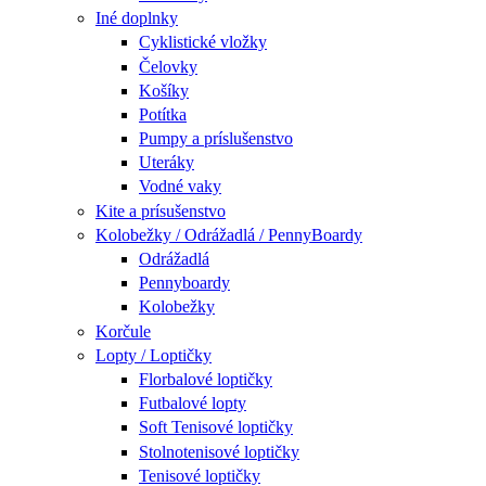
Iné doplnky
Cyklistické vložky
Čelovky
Košíky
Potítka
Pumpy a príslušenstvo
Uteráky
Vodné vaky
Kite a prísušenstvo
Kolobežky / Odrážadlá / PennyBoardy
Odrážadlá
Pennyboardy
Kolobežky
Korčule
Lopty / Loptičky
Florbalové loptičky
Futbalové lopty
Soft Tenisové loptičky
Stolnotenisové loptičky
Tenisové loptičky