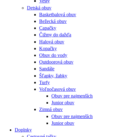
Vesty
Detská obuv
Basketbalová obuv
Bežecká obuv
Capačky
Čižmy do dažďa
Halová obuv
Kopačky
Obuv do vody
Outdoorová obuv
Sandále
Šľapky, žabky
Turfy
Voľnočasová obuv
Obuv pre najmenších
Junior obuv
Zimná obuv
Obuv pre najmenších
Junior obuv
Doplnky
Cestovné tašky