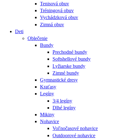
Tenisová obuv
Tréningová obuv
Vychádzková obuv
Zimná obuv
Deti
Oblečenie
Bundy
Prechodné bundy
Softshellové bundy
Lyžiarske bundy
Zimné bundy
Gymnastické dresy
Kraťasy
Legíny
3/4 legíny
Dlhé legíny
Mikiny
Nohavice
Voľnočasové nohavice
Outdoorové nohavice