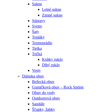
Sukne
Letné sukne
Zimné sukne
Súpravy
Svetre
Šaty
Tepláky
Termoprádlo
Tielka
Tričká
Krátky rukáv
Dlhý rukáv
Vesty
Dámska obuv
Bežecká obuv
Gumičková obuv – Rock Spring
Obuv do vody
Outdoorová obuv
Sandále
Šľapky, žabky