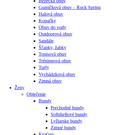
Bežecká obuv
Gumičková obuv – Rock Spring
Halová obuv
Kopačky
Obuv do vody
Outdoorová obuv
Sandále
Šľapky, žabky
Tenisová obuv
Tréningová obuv
Turfy
Vychádzková obuv
Zimná obuv
Ženy
Oblečenie
Bundy
Prechodné bundy
Softshellové bundy
Lyžiarske bundy
Zimné bundy
Kraťasy