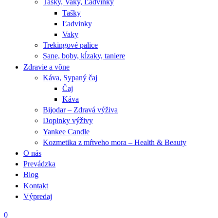
Tašky, Vaky, Ľadvinky
Tašky
Ľadvinky
Vaky
Trekingové palice
Sane, boby, kĺzaky, taniere
Zdravie a vône
Káva, Sypaný čaj
Čaj
Káva
Bijodar – Zdravá výživa
Doplnky výživy
Yankee Candle
Kozmetika z mŕtveho mora – Health & Beauty
O nás
Prevádzka
Blog
Kontakt
Výpredaj
0