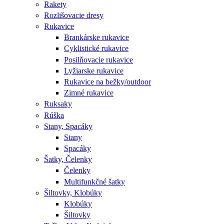
Rakety
Rozlišovacie dresy
Rukavice
Brankárske rukavice
Cyklistické rukavice
Posilňovacie rukavice
Lyžiarske rukavice
Rukavice na bežky/outdoor
Zimné rukavice
Ruksaky
Rúška
Stany, Spacáky
Stany
Spacáky
Šatky, Čelenky
Čelenky
Multifunkčné šatky
Šiltovky, Klobúky
Klobúky
Šiltovky