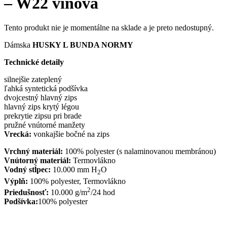
– W22 vínová
Tento produkt nie je momentálne na sklade a je preto nedostupný.
Dámska
HUSKY L BUNDA NORMY
Technické detaily
silnejšie zateplený
ľahká syntetická podšívka
dvojcestný hlavný zips
hlavný zips krytý légou
prekrytie zipsu pri brade
pružné vnútorné manžety
Vrecká:
vonkajšie bočné na zips
Vrchný materiál:
100% polyester (s nalaminovanou membránou)
Vnútorný materiál:
Termovlákno
Vodný stĺpec:
10.000 mm H
O
2
Výplň:
100% polyester, Termovlákno
2
Priedušnosť:
10.000 g/m
/24 hod
Podšívka:
100% polyester