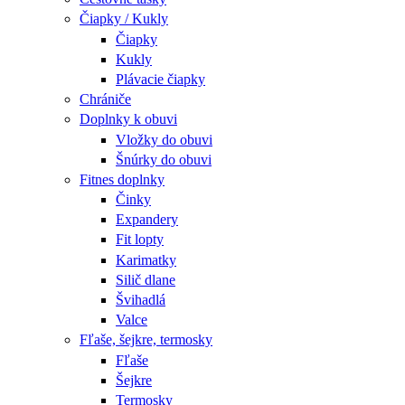
Čiapky / Kukly
Čiapky
Kukly
Plávacie čiapky
Chrániče
Doplnky k obuvi
Vložky do obuvi
Šnúrky do obuvi
Fitnes doplnky
Činky
Expandery
Fit lopty
Karimatky
Silič dlane
Švihadlá
Valce
Fľaše, šejkre, termosky
Fľaše
Šejkre
Termosky