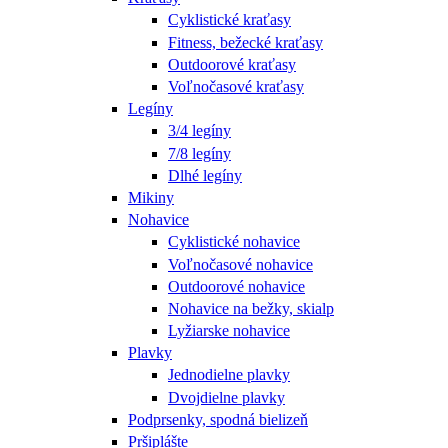
Cyklistické kraťasy
Fitness, bežecké kraťasy
Outdoorové kraťasy
Voľnočasové kraťasy
Legíny
3/4 legíny
7/8 legíny
Dlhé legíny
Mikiny
Nohavice
Cyklistické nohavice
Voľnočasové nohavice
Outdoorové nohavice
Nohavice na bežky, skialp
Lyžiarske nohavice
Plavky
Jednodielne plavky
Dvojdielne plavky
Podprsenky, spodná bielizeň
Pršiplášte