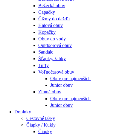
Bežecká obuv
Capačky
Čižmy do dažďa
Halová obuv
Kopačky
Obuv do vody
Outdoorová obuv
Sandále
Šľapky, žabky
Turfy
Voľnočasová obuv
Obuv pre najmenších
Junior obuv
Zimná obuv
Obuv pre najmenších
Junior obuv
Doplnky
Cestovné tašky
Čiapky / Kukly
Čiapky