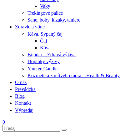
Vaky
Trekingové palice
Sane, boby, kĺzaky, taniere
Zdravie a vône
Káva, Sypaný čaj
Čaj
Káva
Bijodar – Zdravá výživa
Doplnky výživy
Yankee Candle
Kozmetika z mŕtveho mora – Health & Beauty
O nás
Prevádzka
Blog
Kontakt
Výpredaj
0