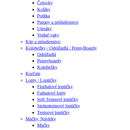
Čelovky
Košíky
Potítka
Pumpy a príslušenstvo
Uteráky
Vodné vaky
Kite a prísušenstvo
Kolobežky / Odrážadlá / PennyBoardy
Odrážadlá
Pennyboardy
Kolobežky
Korčule
Lopty / Loptičky
Florbalové loptičky
Futbalové lopty
Soft Tenisové loptičky
Stolnotenisové loptičky
Tenisové loptičky
Mačky, Návleky
Mačky