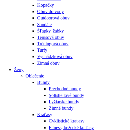
Kopačky
Obuv do vody
Outdoorová obuv
Sandále
Šľapky, žabky
Tenisová obuv
Tréningová obuv
Turfy
Vychádzková obuv
Zimná obuv
Ženy
Oblečenie
Bundy
Prechodné bundy
Softshellové bundy
Lyžiarske bundy
Zimné bundy
Kraťasy
Cyklistické kraťasy
Fitness, bežecké kraťasy