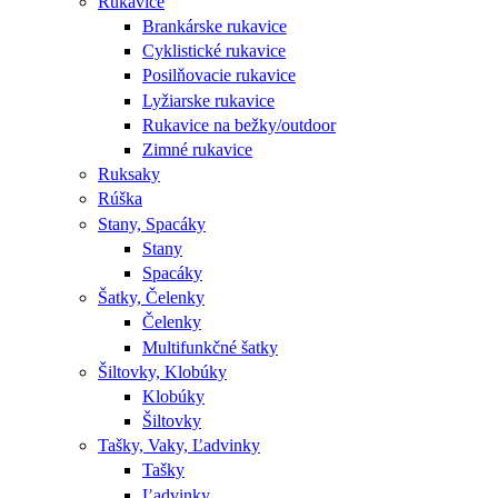
Rukavice
Brankárske rukavice
Cyklistické rukavice
Posilňovacie rukavice
Lyžiarske rukavice
Rukavice na bežky/outdoor
Zimné rukavice
Ruksaky
Rúška
Stany, Spacáky
Stany
Spacáky
Šatky, Čelenky
Čelenky
Multifunkčné šatky
Šiltovky, Klobúky
Klobúky
Šiltovky
Tašky, Vaky, Ľadvinky
Tašky
Ľadvinky