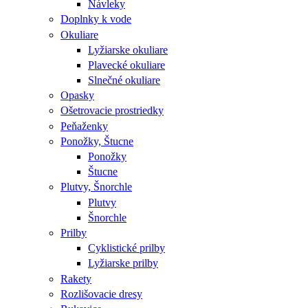
Návleky
Doplnky k vode
Okuliare
Lyžiarske okuliare
Plavecké okuliare
Slnečné okuliare
Opasky
Ošetrovacie prostriedky
Peňaženky
Ponožky, Štucne
Ponožky
Štucne
Plutvy, Šnorchle
Plutvy
Šnorchle
Prilby
Cyklistické prilby
Lyžiarske prilby
Rakety
Rozlišovacie dresy