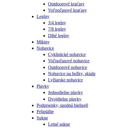
Outdoorové kraťasy
Voľnočasové kraťasy
Legíny
3/4 legíny
7/8 legíny
Dlhé legíny
Mikiny
Nohavice
Cyklistické nohavice
Voľnočasové nohavice
Outdoorové nohavice
Nohavice na bežky, skialp
Lyžiarske nohavice
Plavky
Jednodielne plavky
Dvojdielne plavky
Podprsenky, spodná bielizeň
Pršiplášte
Sukne
Letné sukne