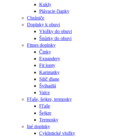
Kukly
Plávacie čiapky
Chrániče
Doplnky k obuvi
Vložky do obuvi
Šnúrky do obuvi
Fitnes doplnky
Činky
Expandery
Fit lopty
Karimatky
Silič dlane
Švihadlá
Valce
Fľaše, šejkre, termosky
Fľaše
Šejkre
Termosky
Iné doplnky
Cyklistické vložky