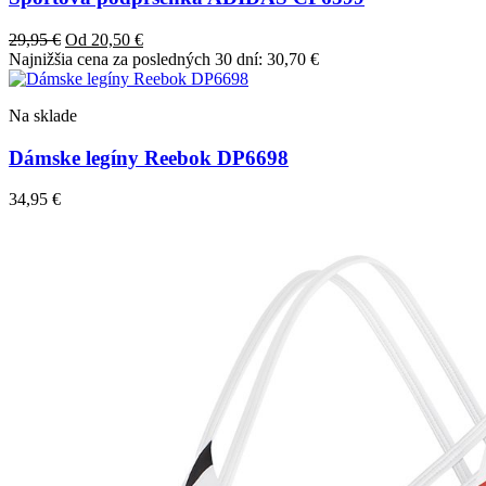
29,95
€
Od
20,50
€
Najnižšia cena za posledných 30 dní:
30,70
€
Na sklade
Dámske legíny Reebok DP6698
34,95
€