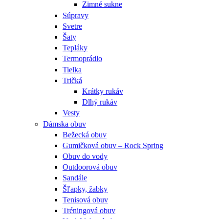
Zimné sukne
Súpravy
Svetre
Šaty
Tepláky
Termoprádlo
Tielka
Tričká
Krátky rukáv
Dlhý rukáv
Vesty
Dámska obuv
Bežecká obuv
Gumičková obuv – Rock Spring
Obuv do vody
Outdoorová obuv
Sandále
Šľapky, žabky
Tenisová obuv
Tréningová obuv