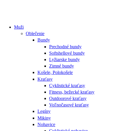
Muži
Oblečenie
Bundy
Prechodné bundy
Softshellové bundy
Lyžiarske bundy
Zimné bundy
Košele, Polokošele
Kraťasy
Cyklistické kraťasy
Fitness, bežecké kraťasy
Outdoorové kraťasy
Voľnočasové kraťasy
Legíny
Mikiny
Nohavice
Cyklistické nohavice