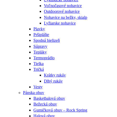
Voľnočasové nohavice
Outdoorové nohavice
Nohavice na bežky, skialp
Lyžiarske nohavice
Plavky
Pršiplášte
Spodná bielizeň
Súpravy
Tepláky
Termoprádlo
Tielka
Tričká
Krátky rukáv
Dlhý rukáv
Vesty
Pánska obuv
Basketbalová obuv
Bežecká obuv
Gumičková obuv – Rock Spring
Halová obuv