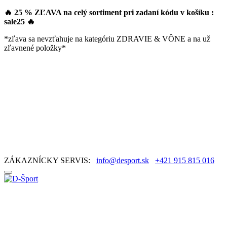
🔥 25 % ZĽAVA na celý sortiment pri zadaní kódu v košíku :
sale25
🔥
*zľava sa nevzťahuje na kategóriu ZDRAVIE & VÔNE a na už
zľavnené položky*
ZÁKAZNÍCKY SERVIS:
info@desport.sk
+421 915 815 016