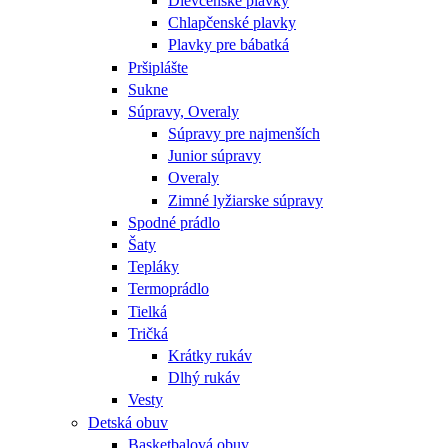
Dievčenské plavky
Chlapčenské plavky
Plavky pre bábatká
Pršiplášte
Sukne
Súpravy, Overaly
Súpravy pre najmenších
Junior súpravy
Overaly
Zimné lyžiarske súpravy
Spodné prádlo
Šaty
Tepláky
Termoprádlo
Tielká
Tričká
Krátky rukáv
Dlhý rukáv
Vesty
Detská obuv
Basketbalová obuv