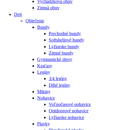
Vychádzková obuv
Zimná obuv
Deti
Oblečenie
Bundy
Prechodné bundy
Softshellové bundy
Lyžiarske bundy
Zimné bundy
Gymnastické dresy
Kraťasy
Legíny
3/4 legíny
Dlhé legíny
Mikiny
Nohavice
Voľnočasové nohavice
Outdoorové nohavice
Lyžiarske nohavice
Plavky