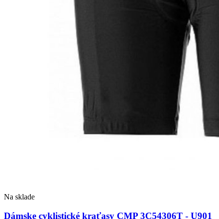
Na sklade
Dámske cyklistické kraťasy CMP 3C54306T - U901