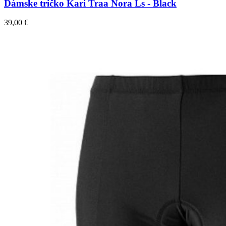
Dámske tričko Kari Traa Nora Ls - Black
39,00
€