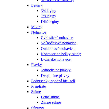
Legíny
3/4 legíny
7/8 legíny
Dlhé legíny
Mikiny
Nohavice
Cyklistické nohavice
Voľnočasové nohavice
Outdoorové nohavice
Nohavice na bežky, skialp
Lyžiarske nohavice
Plavky
Jednodielne plavky
Dvojdielne plavky
Podprsenky, spodná bielizeň
Pršiplášte
Sukne
Letné sukne
Zimné sukne
Súpravy