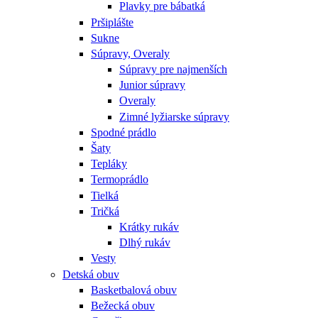
Plavky pre bábatká
Pršiplášte
Sukne
Súpravy, Overaly
Súpravy pre najmenších
Junior súpravy
Overaly
Zimné lyžiarske súpravy
Spodné prádlo
Šaty
Tepláky
Termoprádlo
Tielká
Tričká
Krátky rukáv
Dlhý rukáv
Vesty
Detská obuv
Basketbalová obuv
Bežecká obuv