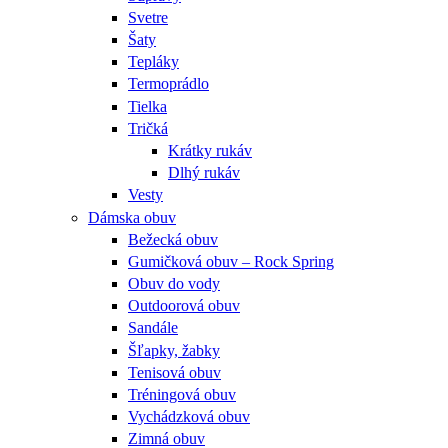
Svetre
Šaty
Tepláky
Termoprádlo
Tielka
Tričká
Krátky rukáv
Dlhý rukáv
Vesty
Dámska obuv
Bežecká obuv
Gumičková obuv – Rock Spring
Obuv do vody
Outdoorová obuv
Sandále
Šľapky, žabky
Tenisová obuv
Tréningová obuv
Vychádzková obuv
Zimná obuv