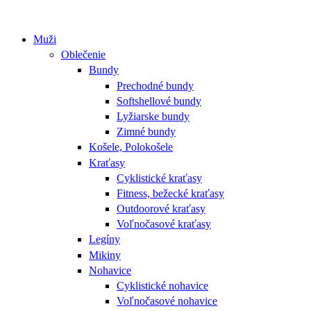
Muži
Oblečenie
Bundy
Prechodné bundy
Softshellové bundy
Lyžiarske bundy
Zimné bundy
Košele, Polokošele
Kraťasy
Cyklistické kraťasy
Fitness, bežecké kraťasy
Outdoorové kraťasy
Voľnočasové kraťasy
Legíny
Mikiny
Nohavice
Cyklistické nohavice
Voľnočasové nohavice