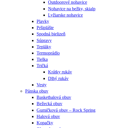
Outdoorové nohavice
Nohavice na bežky, skialp
Lyžiarske nohavice
Plavky
Pršiplášte
Spodná bielizeň
Súpravy
Tepláky
Termoprádlo
Tielka
Tričká
Krátky rukáv
Dlhý rukáv
Vesty
Pánska obuv
Basketbalová obuv
Bežecká obuv
Gumičková obuv – Rock Spring
Halová obuv
Kopačky