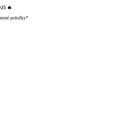
le25
🔥
nené položky*