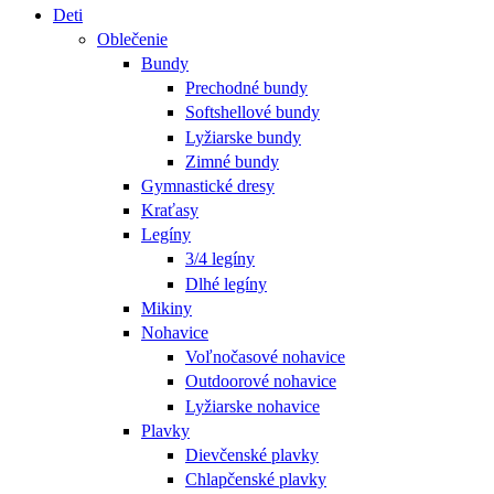
Deti
Oblečenie
Bundy
Prechodné bundy
Softshellové bundy
Lyžiarske bundy
Zimné bundy
Gymnastické dresy
Kraťasy
Legíny
3/4 legíny
Dlhé legíny
Mikiny
Nohavice
Voľnočasové nohavice
Outdoorové nohavice
Lyžiarske nohavice
Plavky
Dievčenské plavky
Chlapčenské plavky