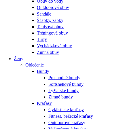
Obuv do vody
Outdoorová obuv
Sandále
Šľapky, žabky
Tenisová obuv
Tréningová obuv
Turfy
Vychádzková obuv
Zimná obuv
Ženy
Oblečenie
Bundy
Prechodné bundy
Softshellové bundy
Lyžiarske bundy
Zimné bundy
Kraťasy
Cyklistické kraťasy
Fitness, bežecké kraťasy
Outdoorové kraťasy
Voľnočasové kraťasy