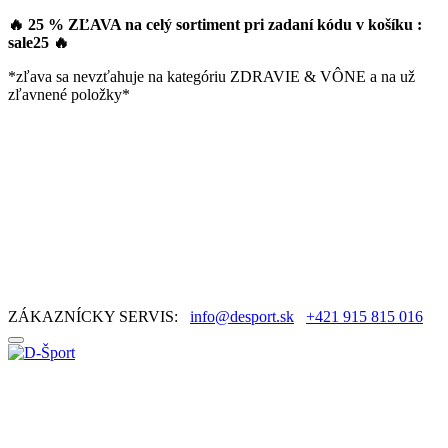
🔥 25 % ZĽAVA na celý sortiment pri zadaní kódu v košíku :
sale25
🔥
*zľava sa nevzťahuje na kategóriu ZDRAVIE & VÔNE a na už
zľavnené položky*
ZÁKAZNÍCKY SERVIS:
info@desport.sk
+421 915 815 016