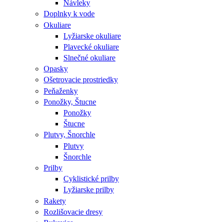
Návleky
Doplnky k vode
Okuliare
Lyžiarske okuliare
Plavecké okuliare
Slnečné okuliare
Opasky
Ošetrovacie prostriedky
Peňaženky
Ponožky, Štucne
Ponožky
Štucne
Plutvy, Šnorchle
Plutvy
Šnorchle
Prilby
Cyklistické prilby
Lyžiarske prilby
Rakety
Rozlišovacie dresy