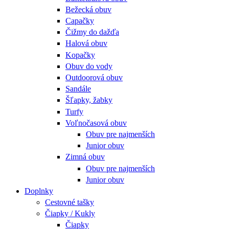
Bežecká obuv
Capačky
Čižmy do dažďa
Halová obuv
Kopačky
Obuv do vody
Outdoorová obuv
Sandále
Šľapky, žabky
Turfy
Voľnočasová obuv
Obuv pre najmenších
Junior obuv
Zimná obuv
Obuv pre najmenších
Junior obuv
Doplnky
Cestovné tašky
Čiapky / Kukly
Čiapky