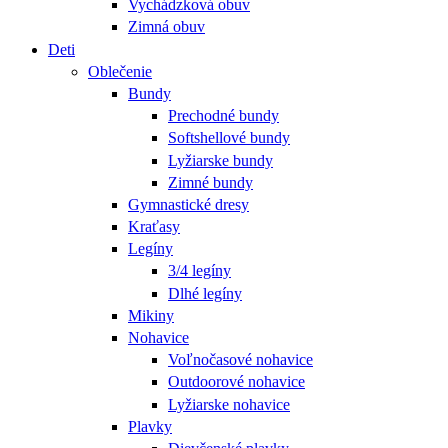
Vychádzková obuv
Zimná obuv
Deti
Oblečenie
Bundy
Prechodné bundy
Softshellové bundy
Lyžiarske bundy
Zimné bundy
Gymnastické dresy
Kraťasy
Legíny
3/4 legíny
Dlhé legíny
Mikiny
Nohavice
Voľnočasové nohavice
Outdoorové nohavice
Lyžiarske nohavice
Plavky