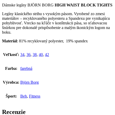
Dámske legíny BJÖRN BORG
HIGH WAIST BLOCK TIGHTS
Legíny klasického strihu s vysokým pásom. Vyrobené zo zmesi
materiálov – recyklovaného polyesteru a Spandexu pre vynikajúcu
pohyblivosť. Vrecko na kľúče v konštrukcii pása, so sťahovacou
šnúrkou pre dokonalé prispôsobenie a malým ikonickým logom na
boku.
Materiál
: 81% recyklovaný polyester, 19% spandex
Veľkosť:
34
,
36
,
38
,
40
,
42
Farba:
farebná
Výrobca:
Björn Borg
Šport:
Beh
,
Fitness
Recenzie