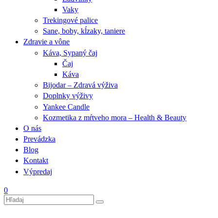
Vaky
Trekingové palice
Sane, boby, kĺzaky, taniere
Zdravie a vône
Káva, Sypaný čaj
Čaj
Káva
Bijodar – Zdravá výživa
Doplnky výživy
Yankee Candle
Kozmetika z mŕtveho mora – Health & Beauty
O nás
Prevádzka
Blog
Kontakt
Výpredaj
0