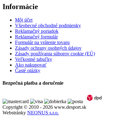
Informácie
Môj účet
Všeobecné obchodné podmienky
Reklamačný poriadok
Reklamačný formulár
Formulár na vrátenie tovaru
Zásady ochrany osobných údajov
Zásady používania súborov cookie (EÚ)
Veľkostné tabuľky
Ako nakupovať
Časté otázky
Bezpečná platba a doručenie
Copyright © 2010 - 2026 www.desport.sk
Webstránky
NEONUS s.r.o.