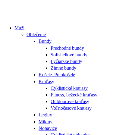
Muži
Oblečenie
Bundy
Prechodné bundy
Softshellové bundy
Lyžiarske bundy
Zimné bundy
Košele, Polokošele
Kraťasy
Cyklistické kraťasy
Fitness, bežecké kraťasy
Outdoorové kraťasy
Voľnočasové kraťasy
Legíny
Mikiny
Nohavice
Cyklistické nohavice