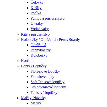
Čelovky
Košíky
Potítka
Pumpy a príslušenstvo
Uteráky
Vodné vaky
Kite a prísušenstvo
Kolobežky / Odrážadlá / PennyBoardy
Odrážadlá
Pennyboardy
Kolobežky
Korčule
Lopty / Loptičky
Florbalové loptičky
Futbalové lopty
Soft Tenisové loptičky
Stolnotenisové loptičky
Tenisové loptičky
Mačky, Návleky
Mačky