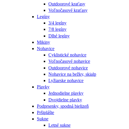
Outdoorové kraťasy
Voľnočasové kraťasy
Legíny
3/4 legíny
7/8 legíny
Dlhé legíny
Mikiny
Nohavice
Cyklistické nohavice
Voľnočasové nohavice
Outdoorové nohavice
Nohavice na bežky, skialp
Lyžiarske nohavice
Plavky
Jednodielne plavky
Dvojdielne plavky
Podprsenky, spodná bielizeň
Pršiplášte
Sukne
Letné sukne