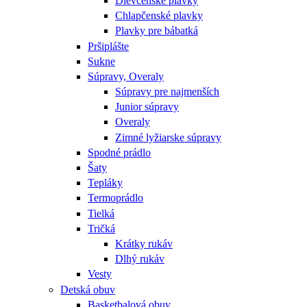
Dievčenské plavky
Chlapčenské plavky
Plavky pre bábatká
Pršiplášte
Sukne
Súpravy, Overaly
Súpravy pre najmenších
Junior súpravy
Overaly
Zimné lyžiarske súpravy
Spodné prádlo
Šaty
Tepláky
Termoprádlo
Tielká
Tričká
Krátky rukáv
Dlhý rukáv
Vesty
Detská obuv
Basketbalová obuv