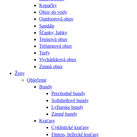
Kopačky
Obuv do vody
Outdoorová obuv
Sandále
Šľapky, žabky
Tenisová obuv
Tréningová obuv
Turfy
Vychádzková obuv
Zimná obuv
Ženy
Oblečenie
Bundy
Prechodné bundy
Softshellové bundy
Lyžiarske bundy
Zimné bundy
Kraťasy
Cyklistické kraťasy
Fitness, bežecké kraťasy