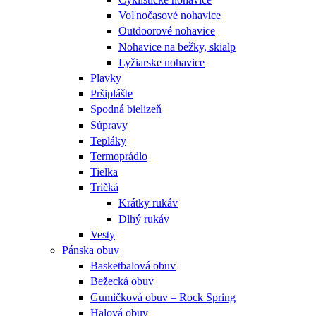
Voľnočasové nohavice
Outdoorové nohavice
Nohavice na bežky, skialp
Lyžiarske nohavice
Plavky
Pršiplášte
Spodná bielizeň
Súpravy
Tepláky
Termoprádlo
Tielka
Tričká
Krátky rukáv
Dlhý rukáv
Vesty
Pánska obuv
Basketbalová obuv
Bežecká obuv
Gumičková obuv – Rock Spring
Halová obuv