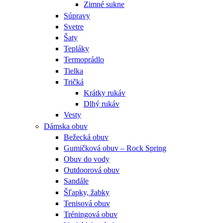
Zimné sukne
Súpravy
Svetre
Šaty
Tepláky
Termoprádlo
Tielka
Tričká
Krátky rukáv
Dlhý rukáv
Vesty
Dámska obuv
Bežecká obuv
Gumičková obuv – Rock Spring
Obuv do vody
Outdoorová obuv
Sandále
Šľapky, žabky
Tenisová obuv
Tréningová obuv