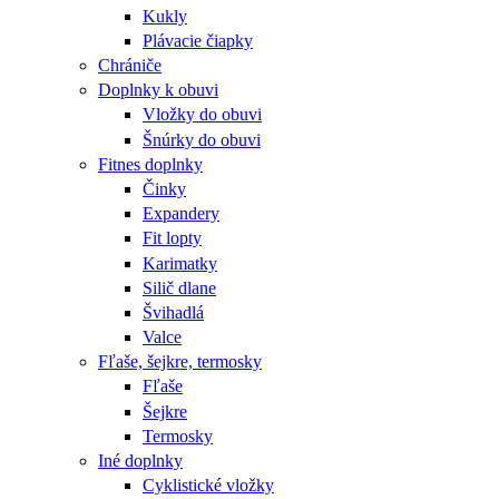
Kukly
Plávacie čiapky
Chrániče
Doplnky k obuvi
Vložky do obuvi
Šnúrky do obuvi
Fitnes doplnky
Činky
Expandery
Fit lopty
Karimatky
Silič dlane
Švihadlá
Valce
Fľaše, šejkre, termosky
Fľaše
Šejkre
Termosky
Iné doplnky
Cyklistické vložky