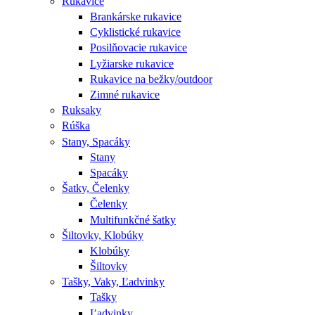
Rukavice
Brankárske rukavice
Cyklistické rukavice
Posilňovacie rukavice
Lyžiarske rukavice
Rukavice na bežky/outdoor
Zimné rukavice
Ruksaky
Rúška
Stany, Spacáky
Stany
Spacáky
Šatky, Čelenky
Čelenky
Multifunkčné šatky
Šiltovky, Klobúky
Klobúky
Šiltovky
Tašky, Vaky, Ľadvinky
Tašky
Ľadvinky