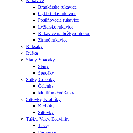
Rukavice
Brankárske rukavice
Cyklistické rukavice
Posilňovacie rukavice
Lyžiarske rukavice
Rukavice na bežky/outdoor
Zimné rukavice
Ruksaky
Rúška
Stany, Spacáky
Stany
Spacáky
Šatky, Čelenky
Čelenky
Multifunkčné šatky
Šiltovky, Klobúky
Klobúky
Šiltovky
Tašky, Vaky, Ľadvinky
Tašky
Ľadvinky