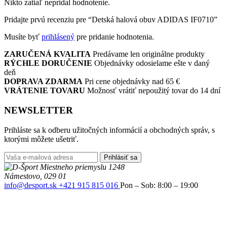
Nikto zatiaľ nepridal hodnotenie.
Pridajte prvú recenziu pre “Detská halová obuv ADIDAS IF0710”
Musíte byť
prihlásený
pre pridanie hodnotenia.
ZARUČENÁ KVALITA
Predávame len originálne produkty
RÝCHLE DORUČENIE
Objednávky odosielame ešte v daný
deň
DOPRAVA ZDARMA
Pri cene objednávky nad 65 €
VRÁTENIE TOVARU
Možnosť vrátiť nepoužitý tovar do 14 dní
NEWSLETTER
Prihláste sa k odberu užitočných informácií a obchodných správ, s
ktorými môžete ušetriť.
Prihlásiť sa
Miestneho priemyslu 1248
Námestovo, 029 01
info@desport.sk
+421 915 815 016
Pon – Sob: 8:00 – 19:00
Ned: 9:00 – 18:00
facebook
instagram
Informácie