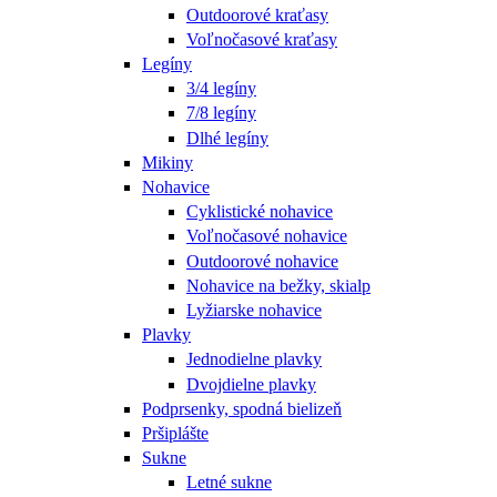
Outdoorové kraťasy
Voľnočasové kraťasy
Legíny
3/4 legíny
7/8 legíny
Dlhé legíny
Mikiny
Nohavice
Cyklistické nohavice
Voľnočasové nohavice
Outdoorové nohavice
Nohavice na bežky, skialp
Lyžiarske nohavice
Plavky
Jednodielne plavky
Dvojdielne plavky
Podprsenky, spodná bielizeň
Pršiplášte
Sukne
Letné sukne