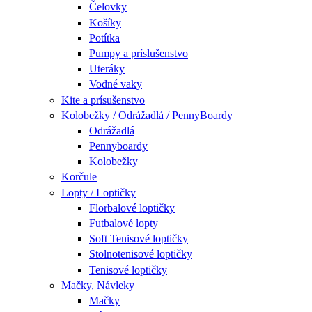
Čelovky
Košíky
Potítka
Pumpy a príslušenstvo
Uteráky
Vodné vaky
Kite a prísušenstvo
Kolobežky / Odrážadlá / PennyBoardy
Odrážadlá
Pennyboardy
Kolobežky
Korčule
Lopty / Loptičky
Florbalové loptičky
Futbalové lopty
Soft Tenisové loptičky
Stolnotenisové loptičky
Tenisové loptičky
Mačky, Návleky
Mačky