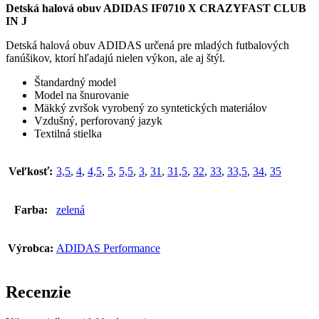
Detská halová obuv ADIDAS IF0710 X CRAZYFAST CLUB
IN J
Detská halová obuv ADIDAS určená pre mladých futbalových
fanúšikov, ktorí hľadajú nielen výkon, ale aj štýl.
Štandardný model
Model na šnurovanie
Mäkký zvršok vyrobený zo syntetických materiálov
Vzdušný, perforovaný jazyk
Textilná stielka
Veľkosť:
3,5
,
4
,
4,5
,
5
,
5,5
,
3
,
31
,
31,5
,
32
,
33
,
33,5
,
34
,
35
Farba:
zelená
Výrobca:
ADIDAS Performance
Recenzie