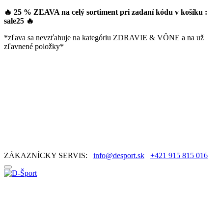
🔥 25 % ZĽAVA na celý sortiment pri zadaní kódu v košíku :
sale25
🔥
*zľava sa nevzťahuje na kategóriu ZDRAVIE & VÔNE a na už
zľavnené položky*
ZÁKAZNÍCKY SERVIS:
info@desport.sk
+421 915 815 016