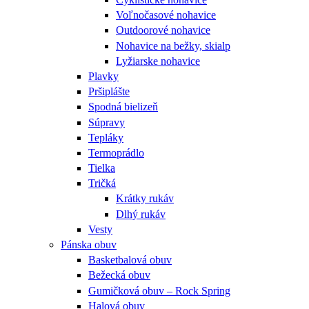
Voľnočasové nohavice
Outdoorové nohavice
Nohavice na bežky, skialp
Lyžiarske nohavice
Plavky
Pršiplášte
Spodná bielizeň
Súpravy
Tepláky
Termoprádlo
Tielka
Tričká
Krátky rukáv
Dlhý rukáv
Vesty
Pánska obuv
Basketbalová obuv
Bežecká obuv
Gumičková obuv – Rock Spring
Halová obuv