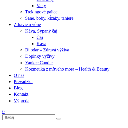
Vaky
Trekingové palice
Sane, boby, kĺzaky, taniere
Zdravie a vône
Káva, Sypaný čaj
Čaj
Káva
Bijodar – Zdravá výživa
Doplnky výživy
Yankee Candle
Kozmetika z mŕtveho mora – Health & Beauty
O nás
Prevádzka
Blog
Kontakt
Výpredaj
0