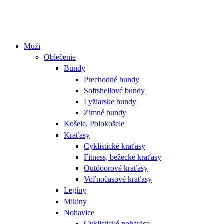
Muži
Oblečenie
Bundy
Prechodné bundy
Softshellové bundy
Lyžiarske bundy
Zimné bundy
Košele, Polokošele
Kraťasy
Cyklistické kraťasy
Fitness, bežecké kraťasy
Outdoorové kraťasy
Voľnočasové kraťasy
Legíny
Mikiny
Nohavice
Cyklistické nohavice