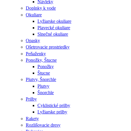
Návleky
Doplnky k vode
Okuliare
Lyžiarske okuliare
Plavecké okuliare
Slnečné okuliare
Opasky
Ošetrovacie prostriedky
Peňaženky
Ponožky, Štucne
Ponožky
Štucne
Plutvy, Šnorchle
Plutvy
Šnorchle
Prilby
Cyklistické prilby
Lyžiarske prilby
Rakety
Rozlišovacie dresy