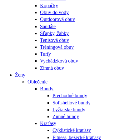
Kopačky
Obuv do vody
Outdoorová obuv
Sandále
Šľapky, žabky
Tenisová obuv
Tréningová obuv
Turfy
Vychádzková obuv
Zimná obuv
Ženy
Oblečenie
Bundy
Prechodné bundy
Softshellové bundy
Lyžiarske bundy
Zimné bundy
Kraťasy
Cyklistické kraťasy
Fitness, bežecké kraťasy