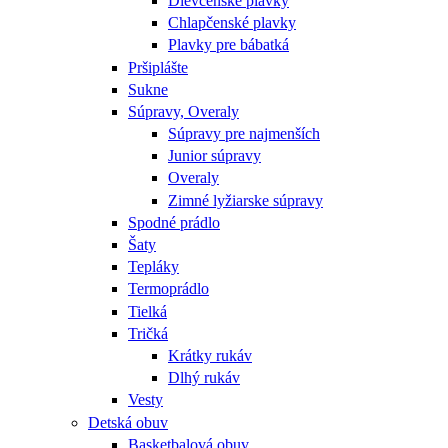
Dievčenské plavky
Chlapčenské plavky
Plavky pre bábatká
Pršiplášte
Sukne
Súpravy, Overaly
Súpravy pre najmenších
Junior súpravy
Overaly
Zimné lyžiarske súpravy
Spodné prádlo
Šaty
Tepláky
Termoprádlo
Tielká
Tričká
Krátky rukáv
Dlhý rukáv
Vesty
Detská obuv
Basketbalová obuv