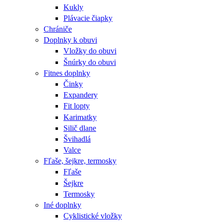
Kukly
Plávacie čiapky
Chrániče
Doplnky k obuvi
Vložky do obuvi
Šnúrky do obuvi
Fitnes doplnky
Činky
Expandery
Fit lopty
Karimatky
Silič dlane
Švihadlá
Valce
Fľaše, šejkre, termosky
Fľaše
Šejkre
Termosky
Iné doplnky
Cyklistické vložky