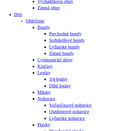
Vychádzková obuv
Zimná obuv
Deti
Oblečenie
Bundy
Prechodné bundy
Softshellové bundy
Lyžiarske bundy
Zimné bundy
Gymnastické dresy
Kraťasy
Legíny
3/4 legíny
Dlhé legíny
Mikiny
Nohavice
Voľnočasové nohavice
Outdoorové nohavice
Lyžiarske nohavice
Plavky