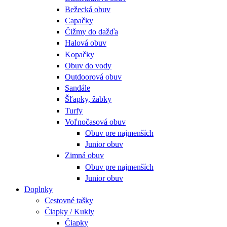
Bežecká obuv
Capačky
Čižmy do dažďa
Halová obuv
Kopačky
Obuv do vody
Outdoorová obuv
Sandále
Šľapky, žabky
Turfy
Voľnočasová obuv
Obuv pre najmenších
Junior obuv
Zimná obuv
Obuv pre najmenších
Junior obuv
Doplnky
Cestovné tašky
Čiapky / Kukly
Čiapky