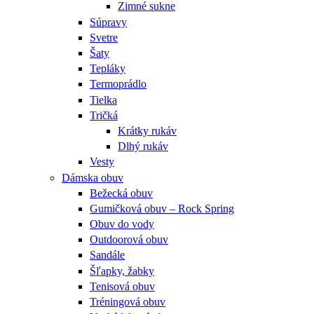
Zimné sukne
Súpravy
Svetre
Šaty
Tepláky
Termoprádlo
Tielka
Tričká
Krátky rukáv
Dlhý rukáv
Vesty
Dámska obuv
Bežecká obuv
Gumičková obuv – Rock Spring
Obuv do vody
Outdoorová obuv
Sandále
Šľapky, žabky
Tenisová obuv
Tréningová obuv