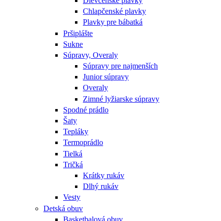
Dievčenské plavky
Chlapčenské plavky
Plavky pre bábatká
Pršiplášte
Sukne
Súpravy, Overaly
Súpravy pre najmenších
Junior súpravy
Overaly
Zimné lyžiarske súpravy
Spodné prádlo
Šaty
Tepláky
Termoprádlo
Tielká
Tričká
Krátky rukáv
Dlhý rukáv
Vesty
Detská obuv
Basketbalová obuv