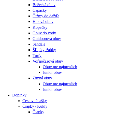
Bežecká obuv
Capačky
Čižmy do dažďa
Halová obuv
Kopačky
Obuv do vody
Outdoorová obuv
Sandále
Šľapky, žabky
Turfy
Voľnočasová obuv
Obuv pre najmenších
Junior obuv
Zimná obuv
Obuv pre najmenších
Junior obuv
Doplnky
Cestovné tašky
Čiapky / Kukly
Čiapky