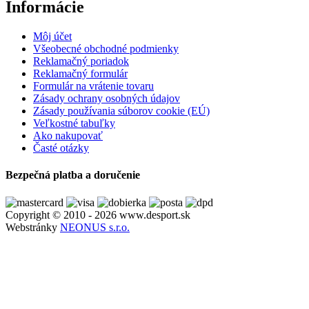
Informácie
Môj účet
Všeobecné obchodné podmienky
Reklamačný poriadok
Reklamačný formulár
Formulár na vrátenie tovaru
Zásady ochrany osobných údajov
Zásady používania súborov cookie (EÚ)
Veľkostné tabuľky
Ako nakupovať
Časté otázky
Bezpečná platba a doručenie
Copyright © 2010 - 2026 www.desport.sk
Webstránky
NEONUS s.r.o.