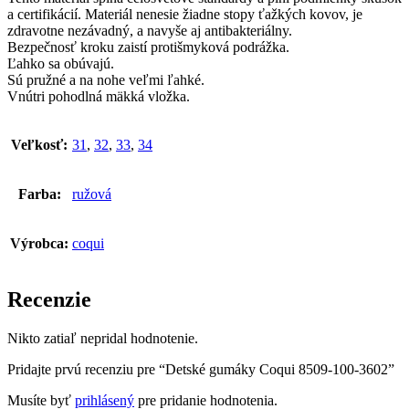
a certifikácií. Materiál nenesie žiadne stopy ťažkých kovov, je
zdravotne nezávadný, a navyše aj antibakteriálny.
Bezpečnosť kroku zaistí protišmyková podrážka.
Ľahko sa obúvajú.
Sú pružné a na nohe veľmi ľahké.
Vnútri pohodlná mäkká vložka.
Veľkosť:
31
,
32
,
33
,
34
Farba:
ružová
Výrobca:
coqui
Recenzie
Nikto zatiaľ nepridal hodnotenie.
Pridajte prvú recenziu pre “Detské gumáky Coqui 8509-100-3602”
Musíte byť
prihlásený
pre pridanie hodnotenia.