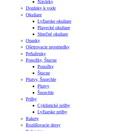
Návleky
Doplnky k vode
Okuliare
Lyžiarske okuliare
Plavecké okuliare
Slnečné okuliare
Opasky
Ošetrovacie prostriedky
Peňaženky
Ponožky, Štucne
Ponožky
Štucne
Plutvy, Šnorchle
Plutvy
Šnorchle
Prilby
Cyklistické prilby
Lyžiarske prilby
Rakety
Rozlišovacie dresy