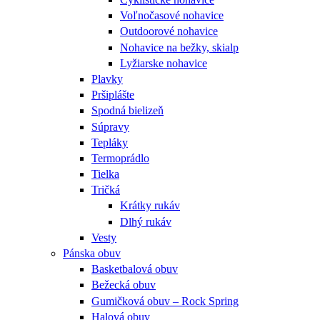
Voľnočasové nohavice
Outdoorové nohavice
Nohavice na bežky, skialp
Lyžiarske nohavice
Plavky
Pršiplášte
Spodná bielizeň
Súpravy
Tepláky
Termoprádlo
Tielka
Tričká
Krátky rukáv
Dlhý rukáv
Vesty
Pánska obuv
Basketbalová obuv
Bežecká obuv
Gumičková obuv – Rock Spring
Halová obuv