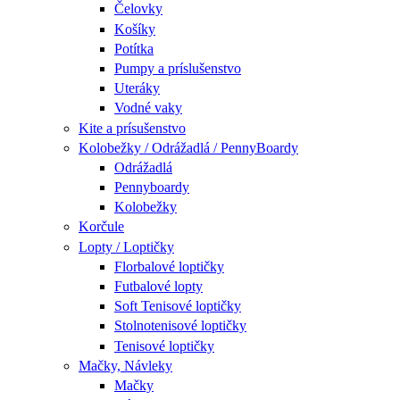
Čelovky
Košíky
Potítka
Pumpy a príslušenstvo
Uteráky
Vodné vaky
Kite a prísušenstvo
Kolobežky / Odrážadlá / PennyBoardy
Odrážadlá
Pennyboardy
Kolobežky
Korčule
Lopty / Loptičky
Florbalové loptičky
Futbalové lopty
Soft Tenisové loptičky
Stolnotenisové loptičky
Tenisové loptičky
Mačky, Návleky
Mačky