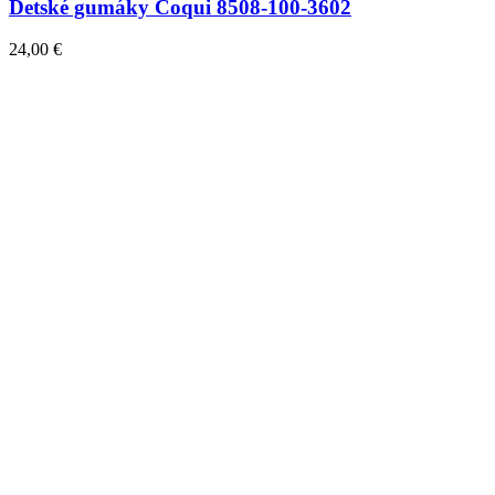
Detské gumáky Coqui 8508-100-3602
24,00
€