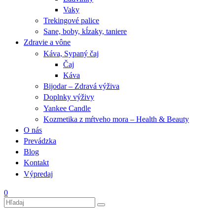
Vaky
Trekingové palice
Sane, boby, kĺzaky, taniere
Zdravie a vône
Káva, Sypaný čaj
Čaj
Káva
Bijodar – Zdravá výživa
Doplnky výživy
Yankee Candle
Kozmetika z mŕtveho mora – Health & Beauty
O nás
Prevádzka
Blog
Kontakt
Výpredaj
0