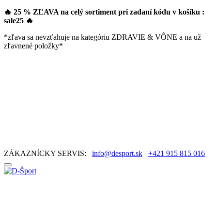
🔥 25 % ZĽAVA na celý sortiment pri zadaní kódu v košíku :
sale25
🔥
*zľava sa nevzťahuje na kategóriu ZDRAVIE & VÔNE a na už
zľavnené položky*
ZÁKAZNÍCKY SERVIS:
info@desport.sk
+421 915 815 016