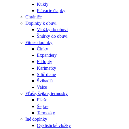
Kukly
Plávacie čiapky
Chrániče
Doplnky k obuvi
Vložky do obuvi
Šnúrky do obuvi
Fitnes doplnky
Činky
Expandery
Fit lopty
Karimatky
Silič dlane
Švihadlá
Valce
Fľaše, šejkre, termosky
Fľaše
Šejkre
Termosky
Iné doplnky
Cyklistické vložky