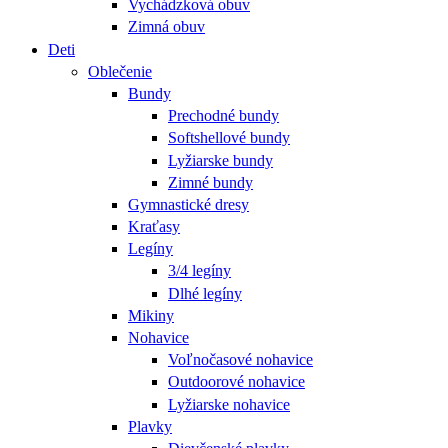
Vychádzková obuv
Zimná obuv
Deti
Oblečenie
Bundy
Prechodné bundy
Softshellové bundy
Lyžiarske bundy
Zimné bundy
Gymnastické dresy
Kraťasy
Legíny
3/4 legíny
Dlhé legíny
Mikiny
Nohavice
Voľnočasové nohavice
Outdoorové nohavice
Lyžiarske nohavice
Plavky