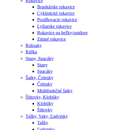
Rukavice
Brankárske rukavice
Cyklistické rukavice
Posilňovacie rukavice
Lyžiarske rukavice
Rukavice na bežky/outdoor
Zimné rukavice
Ruksaky
Rúška
Stany, Spacáky
Stany
Spacáky
Šatky, Čelenky
Čelenky
Multifunkčné šatky
Šiltovky, Klobúky
Klobúky
Šiltovky
Tašky, Vaky, Ľadvinky
Tašky
Ľadvinky