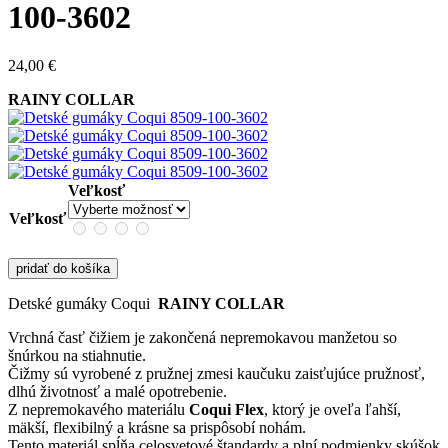
100-3602
24,00
€
RAINY COLLAR
Veľkosť
Veľkosť
pridať do košíka
Detské gumáky Coqui
RAINY COLLAR
Vrchná časť čižiem je zakončená nepremokavou manžetou so
šnúrkou na stiahnutie.
Čižmy sú vyrobené z pružnej zmesi kaučuku zaisťujúce pružnosť,
dlhú životnosť a malé opotrebenie.
Z nepremokavého materiálu
Coqui Flex
, ktorý je oveľa ľahší,
mäkší, flexibilný a krásne sa prispôsobí nohám.
Tento materiál spĺňa celosvetové štandardy a plní podmienky skúšok