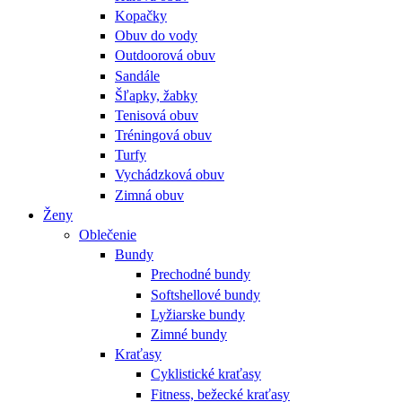
Kopačky
Obuv do vody
Outdoorová obuv
Sandále
Šľapky, žabky
Tenisová obuv
Tréningová obuv
Turfy
Vychádzková obuv
Zimná obuv
Ženy
Oblečenie
Bundy
Prechodné bundy
Softshellové bundy
Lyžiarske bundy
Zimné bundy
Kraťasy
Cyklistické kraťasy
Fitness, bežecké kraťasy