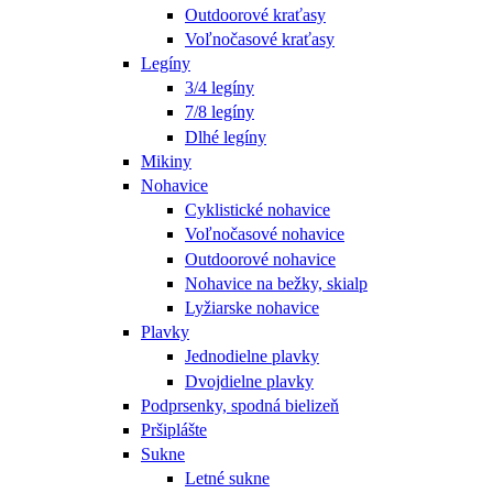
Outdoorové kraťasy
Voľnočasové kraťasy
Legíny
3/4 legíny
7/8 legíny
Dlhé legíny
Mikiny
Nohavice
Cyklistické nohavice
Voľnočasové nohavice
Outdoorové nohavice
Nohavice na bežky, skialp
Lyžiarske nohavice
Plavky
Jednodielne plavky
Dvojdielne plavky
Podprsenky, spodná bielizeň
Pršiplášte
Sukne
Letné sukne