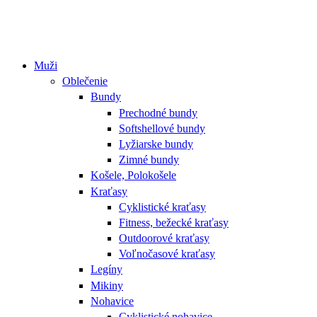
Muži
Oblečenie
Bundy
Prechodné bundy
Softshellové bundy
Lyžiarske bundy
Zimné bundy
Košele, Polokošele
Kraťasy
Cyklistické kraťasy
Fitness, bežecké kraťasy
Outdoorové kraťasy
Voľnočasové kraťasy
Legíny
Mikiny
Nohavice
Cyklistické nohavice