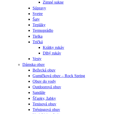
Zimné sukne
Súpravy
Svetre
Šaty
Tepláky
Termoprádlo
Tielka
Tričká
Krátky rukáv
Dlhý rukáv
Vesty
Dámska obuv
Bežecká obuv
Gumičková obuv – Rock Spring
Obuv do vody
Outdoorová obuv
Sandále
Šľapky, žabky
Tenisová obuv
Tréningová obuv