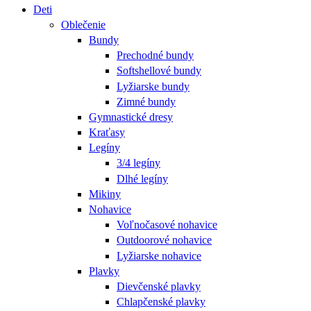
Deti
Oblečenie
Bundy
Prechodné bundy
Softshellové bundy
Lyžiarske bundy
Zimné bundy
Gymnastické dresy
Kraťasy
Legíny
3/4 legíny
Dlhé legíny
Mikiny
Nohavice
Voľnočasové nohavice
Outdoorové nohavice
Lyžiarske nohavice
Plavky
Dievčenské plavky
Chlapčenské plavky