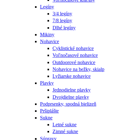
Legíny
3/4 legíny
7/8 legíny
Dlhé legíny
Mikiny
Nohavice
Cyklistické nohavice
Voľnočasové nohavice
Outdoorové nohavice
Nohavice na bežky, skialp
Lyžiarske nohavice
Plavky
Jednodielne plavky
Dvojdielne plavky
Podprsenky, spodná bielizeň
Pršiplášte
Sukne
Letné sukne
Zimné sukne
Súpravy