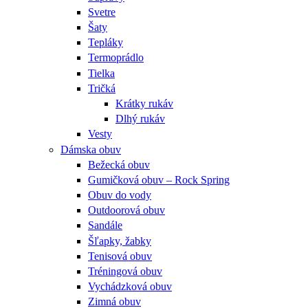
Svetre
Šaty
Tepláky
Termoprádlo
Tielka
Tričká
Krátky rukáv
Dlhý rukáv
Vesty
Dámska obuv
Bežecká obuv
Gumičková obuv – Rock Spring
Obuv do vody
Outdoorová obuv
Sandále
Šľapky, žabky
Tenisová obuv
Tréningová obuv
Vychádzková obuv
Zimná obuv