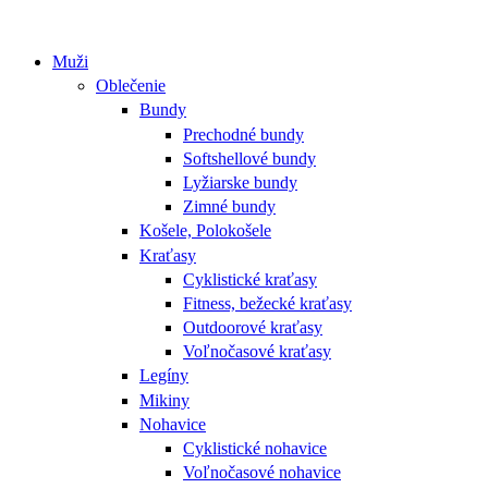
Muži
Oblečenie
Bundy
Prechodné bundy
Softshellové bundy
Lyžiarske bundy
Zimné bundy
Košele, Polokošele
Kraťasy
Cyklistické kraťasy
Fitness, bežecké kraťasy
Outdoorové kraťasy
Voľnočasové kraťasy
Legíny
Mikiny
Nohavice
Cyklistické nohavice
Voľnočasové nohavice