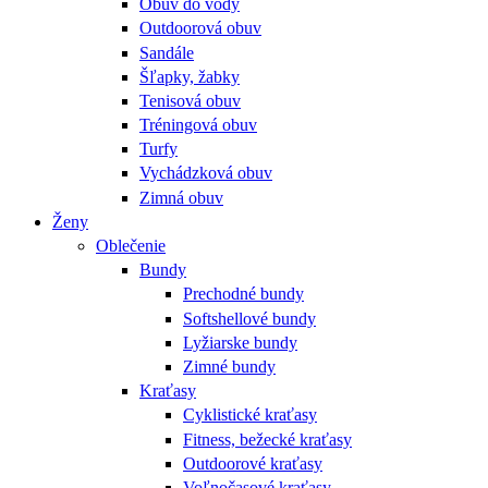
Obuv do vody
Outdoorová obuv
Sandále
Šľapky, žabky
Tenisová obuv
Tréningová obuv
Turfy
Vychádzková obuv
Zimná obuv
Ženy
Oblečenie
Bundy
Prechodné bundy
Softshellové bundy
Lyžiarske bundy
Zimné bundy
Kraťasy
Cyklistické kraťasy
Fitness, bežecké kraťasy
Outdoorové kraťasy
Voľnočasové kraťasy