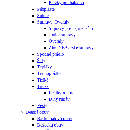
Plavky pre bábatká
Pršiplášte
Sukne
Súpravy, Overaly
Súpravy pre najmenších
Junior súpravy
Overaly
Zimné lyžiarske súpravy
Spodné prádlo
Šaty
Tepláky
Termoprádlo
Tielká
Tričká
Krátky rukáv
Dlhý rukáv
Vesty
Detská obuv
Basketbalová obuv
Bežecká obuv