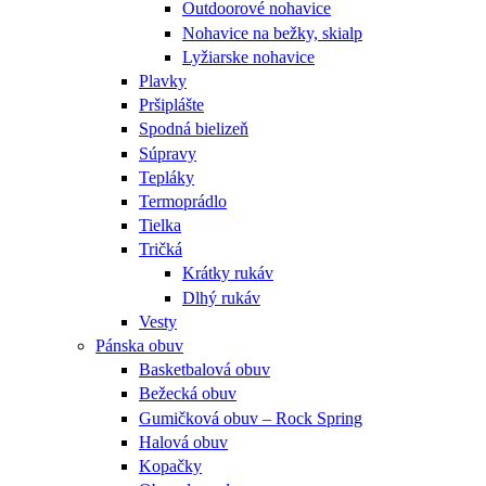
Outdoorové nohavice
Nohavice na bežky, skialp
Lyžiarske nohavice
Plavky
Pršiplášte
Spodná bielizeň
Súpravy
Tepláky
Termoprádlo
Tielka
Tričká
Krátky rukáv
Dlhý rukáv
Vesty
Pánska obuv
Basketbalová obuv
Bežecká obuv
Gumičková obuv – Rock Spring
Halová obuv
Kopačky