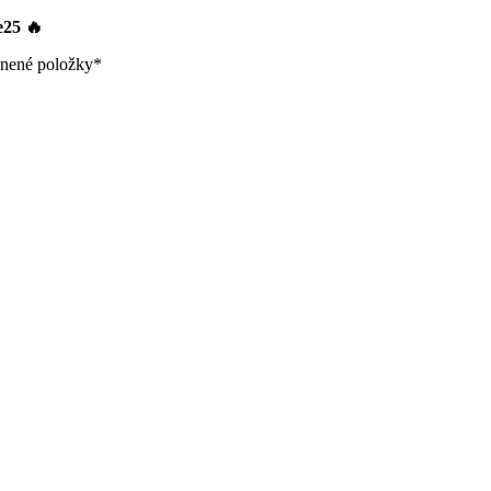
le25
🔥
nené položky*