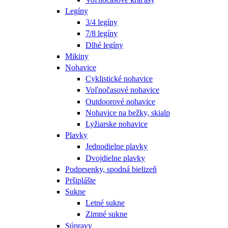
Legíny
3/4 legíny
7/8 legíny
Dlhé legíny
Mikiny
Nohavice
Cyklistické nohavice
Voľnočasové nohavice
Outdoorové nohavice
Nohavice na bežky, skialp
Lyžiarske nohavice
Plavky
Jednodielne plavky
Dvojdielne plavky
Podprsenky, spodná bielizeň
Pršiplášte
Sukne
Letné sukne
Zimné sukne
Súpravy