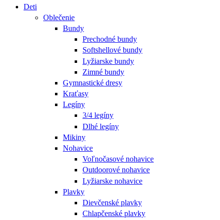
Deti
Oblečenie
Bundy
Prechodné bundy
Softshellové bundy
Lyžiarske bundy
Zimné bundy
Gymnastické dresy
Kraťasy
Legíny
3/4 legíny
Dlhé legíny
Mikiny
Nohavice
Voľnočasové nohavice
Outdoorové nohavice
Lyžiarske nohavice
Plavky
Dievčenské plavky
Chlapčenské plavky