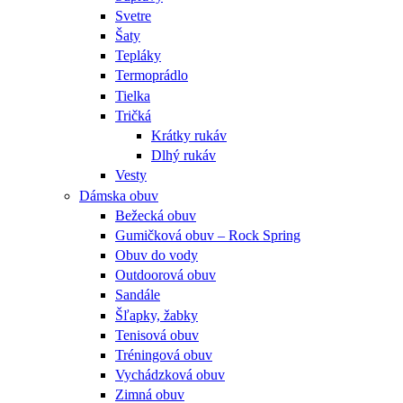
Svetre
Šaty
Tepláky
Termoprádlo
Tielka
Tričká
Krátky rukáv
Dlhý rukáv
Vesty
Dámska obuv
Bežecká obuv
Gumičková obuv – Rock Spring
Obuv do vody
Outdoorová obuv
Sandále
Šľapky, žabky
Tenisová obuv
Tréningová obuv
Vychádzková obuv
Zimná obuv