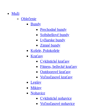
Muži
Oblečenie
Bundy
Prechodné bundy
Softshellové bundy
Lyžiarske bundy
Zimné bundy
Košele, Polokošele
Kraťasy
Cyklistické kraťasy
Fitness, bežecké kraťasy
Outdoorové kraťasy
Voľnočasové kraťasy
Legíny
Mikiny
Nohavice
Cyklistické nohavice
Voľnočasové nohavice