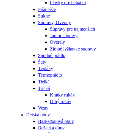
Plavky pre bábatká
Pršiplášte
Sukne
Súpravy, Overaly
Súpravy pre najmenších
Junior súpravy
Overaly
Zimné lyžiarske súpravy
Spodné prádlo
Šaty
Tepláky
Termoprádlo
Tielká
Tričká
Krátky rukáv
Dlhý rukáv
Vesty
Detská obuv
Basketbalová obuv
Bežecká obuv