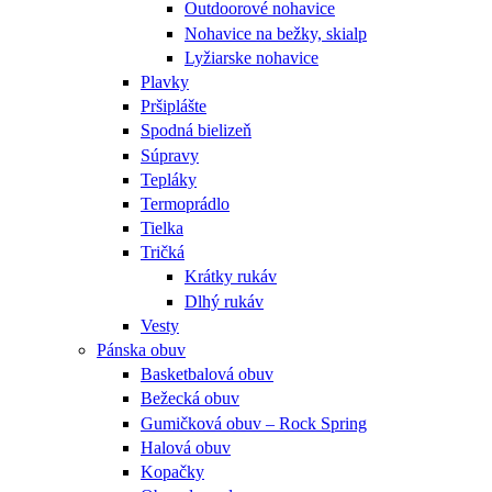
Outdoorové nohavice
Nohavice na bežky, skialp
Lyžiarske nohavice
Plavky
Pršiplášte
Spodná bielizeň
Súpravy
Tepláky
Termoprádlo
Tielka
Tričká
Krátky rukáv
Dlhý rukáv
Vesty
Pánska obuv
Basketbalová obuv
Bežecká obuv
Gumičková obuv – Rock Spring
Halová obuv
Kopačky