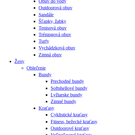
Obuv do vody
Outdoorová obuv
Sandále
Šľapky, žabky
Tenisová obuv
Tréningová obuv
Turfy
Vychádzková obuv
Zimná obuv
Ženy
Oblečenie
Bundy
Prechodné bundy
Softshellové bundy
Lyžiarske bundy
Zimné bundy
Kraťasy
Cyklistické kraťasy
Fitness, bežecké kraťasy
Outdoorové kraťasy
Voľnočasové kraťasy