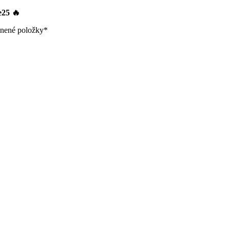
le25
🔥
nené položky*