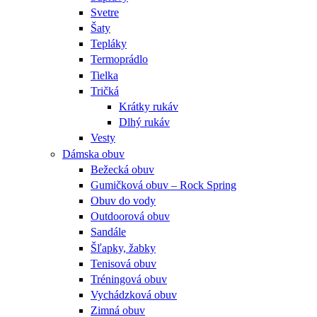
Svetre
Šaty
Tepláky
Termoprádlo
Tielka
Tričká
Krátky rukáv
Dlhý rukáv
Vesty
Dámska obuv
Bežecká obuv
Gumičková obuv – Rock Spring
Obuv do vody
Outdoorová obuv
Sandále
Šľapky, žabky
Tenisová obuv
Tréningová obuv
Vychádzková obuv
Zimná obuv