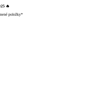
le25
🔥
nené položky*