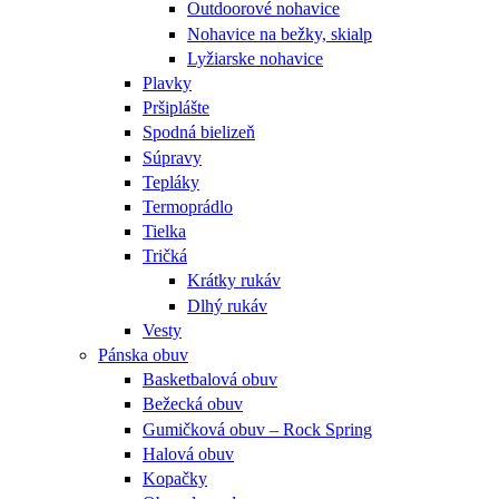
Outdoorové nohavice
Nohavice na bežky, skialp
Lyžiarske nohavice
Plavky
Pršiplášte
Spodná bielizeň
Súpravy
Tepláky
Termoprádlo
Tielka
Tričká
Krátky rukáv
Dlhý rukáv
Vesty
Pánska obuv
Basketbalová obuv
Bežecká obuv
Gumičková obuv – Rock Spring
Halová obuv
Kopačky