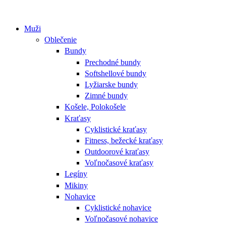
Muži
Oblečenie
Bundy
Prechodné bundy
Softshellové bundy
Lyžiarske bundy
Zimné bundy
Košele, Polokošele
Kraťasy
Cyklistické kraťasy
Fitness, bežecké kraťasy
Outdoorové kraťasy
Voľnočasové kraťasy
Legíny
Mikiny
Nohavice
Cyklistické nohavice
Voľnočasové nohavice