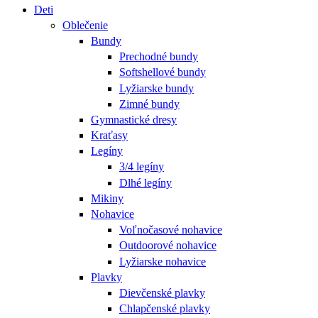
Deti
Oblečenie
Bundy
Prechodné bundy
Softshellové bundy
Lyžiarske bundy
Zimné bundy
Gymnastické dresy
Kraťasy
Legíny
3/4 legíny
Dlhé legíny
Mikiny
Nohavice
Voľnočasové nohavice
Outdoorové nohavice
Lyžiarske nohavice
Plavky
Dievčenské plavky
Chlapčenské plavky