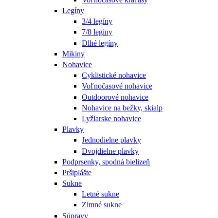
Legíny
3/4 legíny
7/8 legíny
Dlhé legíny
Mikiny
Nohavice
Cyklistické nohavice
Voľnočasové nohavice
Outdoorové nohavice
Nohavice na bežky, skialp
Lyžiarske nohavice
Plavky
Jednodielne plavky
Dvojdielne plavky
Podprsenky, spodná bielizeň
Pršiplášte
Sukne
Letné sukne
Zimné sukne
Súpravy