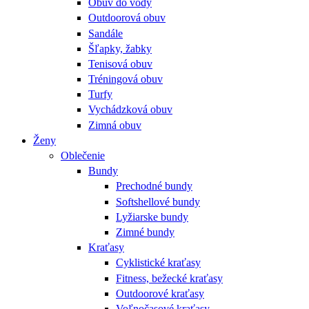
Obuv do vody
Outdoorová obuv
Sandále
Šľapky, žabky
Tenisová obuv
Tréningová obuv
Turfy
Vychádzková obuv
Zimná obuv
Ženy
Oblečenie
Bundy
Prechodné bundy
Softshellové bundy
Lyžiarske bundy
Zimné bundy
Kraťasy
Cyklistické kraťasy
Fitness, bežecké kraťasy
Outdoorové kraťasy
Voľnočasové kraťasy