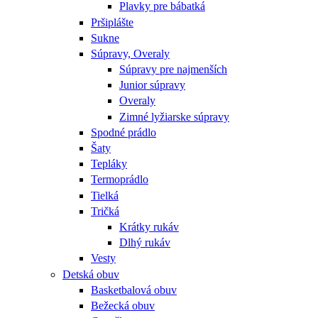
Plavky pre bábatká
Pršiplášte
Sukne
Súpravy, Overaly
Súpravy pre najmenších
Junior súpravy
Overaly
Zimné lyžiarske súpravy
Spodné prádlo
Šaty
Tepláky
Termoprádlo
Tielká
Tričká
Krátky rukáv
Dlhý rukáv
Vesty
Detská obuv
Basketbalová obuv
Bežecká obuv