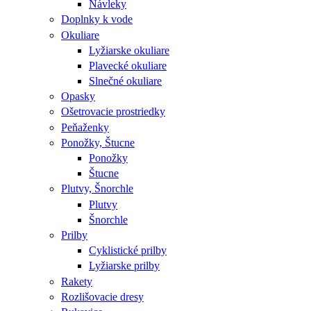
Návleky
Doplnky k vode
Okuliare
Lyžiarske okuliare
Plavecké okuliare
Slnečné okuliare
Opasky
Ošetrovacie prostriedky
Peňaženky
Ponožky, Štucne
Ponožky
Štucne
Plutvy, Šnorchle
Plutvy
Šnorchle
Prilby
Cyklistické prilby
Lyžiarske prilby
Rakety
Rozlišovacie dresy