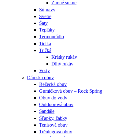
Zimné sukne
Súpravy
Svetre
Šaty
Tepláky
Termoprádlo
Tielka
Tričká
Krátky rukáv
Dlhý rukáv
Vesty
Dámska obuv
Bežecká obuv
Gumičková obuv – Rock Spring
Obuv do vody
Outdoorová obuv
Sandále
Šľapky, žabky
Tenisová obuv
Tréningová obuv