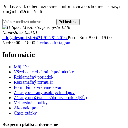
Prihláste sa k odberu užitočných informácií a obchodných správ, s
ktorými môžete ušetriť.
Prihlásiť sa
Miestneho priemyslu 1248
Námestovo, 029 01
info@desport.sk
+421 915 815 016
Pon – Sob: 8:00 – 19:00
Ned: 9:00 – 18:00
facebook
instagram
Informácie
Môj účet
Všeobecné obchodné podmienky
Reklamačný poriadok
Reklamačný formulár
Formulár na vrátenie tovaru
Zásady ochrany osobných údajov
Zásady používania súborov cookie (EÚ)
Veľkostné tabuľky
Ako nakupovať
Časté otázky
Bezpečná platba a doručenie