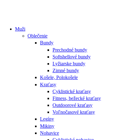
Muži
Oblečenie
Bundy
Prechodné bundy
Softshellové bundy
Lyžiarske bundy
Zimné bundy
Košele, Polokošele
Kraťasy
Cyklistické kraťasy
Fitness, bežecké kraťasy
Outdoorové kraťasy
Voľnočasové kraťasy
Legíny
Mikiny
Nohavice
Cyklistické nohavice