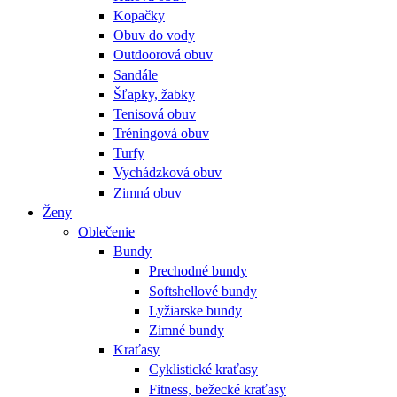
Kopačky
Obuv do vody
Outdoorová obuv
Sandále
Šľapky, žabky
Tenisová obuv
Tréningová obuv
Turfy
Vychádzková obuv
Zimná obuv
Ženy
Oblečenie
Bundy
Prechodné bundy
Softshellové bundy
Lyžiarske bundy
Zimné bundy
Kraťasy
Cyklistické kraťasy
Fitness, bežecké kraťasy