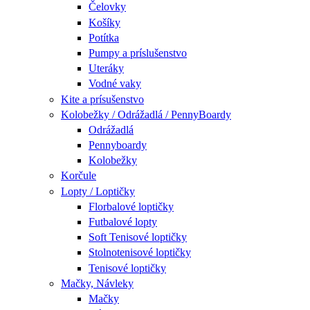
Čelovky
Košíky
Potítka
Pumpy a príslušenstvo
Uteráky
Vodné vaky
Kite a prísušenstvo
Kolobežky / Odrážadlá / PennyBoardy
Odrážadlá
Pennyboardy
Kolobežky
Korčule
Lopty / Loptičky
Florbalové loptičky
Futbalové lopty
Soft Tenisové loptičky
Stolnotenisové loptičky
Tenisové loptičky
Mačky, Návleky
Mačky