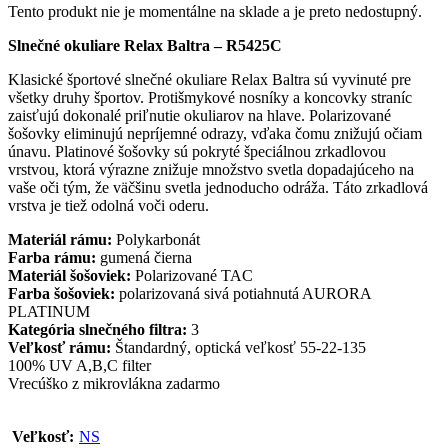
Tento produkt nie je momentálne na sklade a je preto nedostupný.
Slnečné okuliare Relax Baltra – R5425C
Klasické športové slnečné okuliare Relax Baltra sú vyvinuté pre
všetky druhy športov. Protišmykové nosníky a koncovky straníc
zaisťujú dokonalé priľnutie okuliarov na hlave.
Polarizované
šošovky eliminujú nepríjemné odrazy, vďaka čomu znižujú očiam
únavu. Platinové šošovky sú pokryté špeciálnou zrkadlovou
vrstvou, ktorá výrazne znižuje množstvo svetla dopadajúceho na
vaše oči tým, že väčšinu svetla jednoducho odráža. Táto zrkadlová
vrstva je tiež odolná voči oderu.
Materiál rámu:
Polykarbonát
Farba rámu:
gumená čierna
Materiál šošoviek:
Polarizované TAC
Farba šošoviek:
polarizovaná sivá potiahnutá AURORA
PLATINUM
Kategória slnečného filtra:
3
Veľkosť rámu:
Štandardný, optická veľkosť 55-22-135
100% UV A,B,C filter
Vrecúško z mikrovlákna zadarmo
Veľkosť:
NS