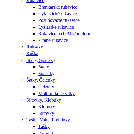
Rukavice
Brankárske rukavice
Cyklistické rukavice
Posilňovacie rukavice
Lyžiarske rukavice
Rukavice na bežky/outdoor
Zimné rukavice
Ruksaky
Rúška
Stany, Spacáky
Stany
Spacáky
Šatky, Čelenky
Čelenky
Multifunkčné šatky
Šiltovky, Klobúky
Klobúky
Šiltovky
Tašky, Vaky, Ľadvinky
Tašky
Ľadvinky