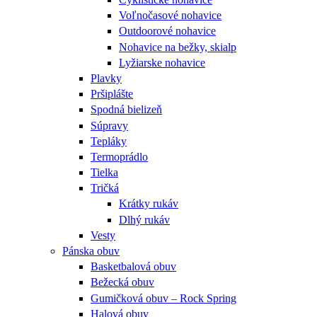
Voľnočasové nohavice
Outdoorové nohavice
Nohavice na bežky, skialp
Lyžiarske nohavice
Plavky
Pršiplášte
Spodná bielizeň
Súpravy
Tepláky
Termoprádlo
Tielka
Tričká
Krátky rukáv
Dlhý rukáv
Vesty
Pánska obuv
Basketbalová obuv
Bežecká obuv
Gumičková obuv – Rock Spring
Halová obuv