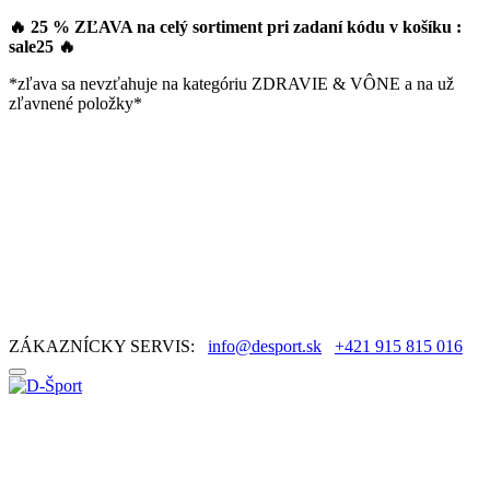
🔥 25 % ZĽAVA na celý sortiment pri zadaní kódu v košíku :
sale25
🔥
*zľava sa nevzťahuje na kategóriu ZDRAVIE & VÔNE a na už
zľavnené položky*
ZÁKAZNÍCKY SERVIS:
info@desport.sk
+421 915 815 016