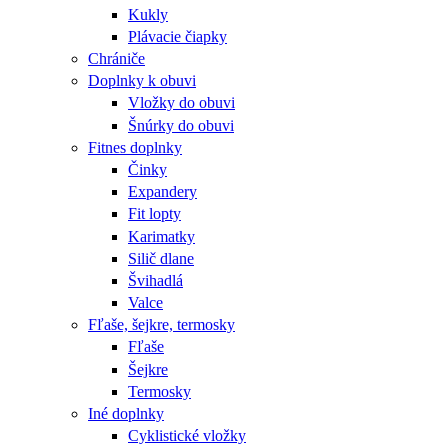
Kukly
Plávacie čiapky
Chrániče
Doplnky k obuvi
Vložky do obuvi
Šnúrky do obuvi
Fitnes doplnky
Činky
Expandery
Fit lopty
Karimatky
Silič dlane
Švihadlá
Valce
Fľaše, šejkre, termosky
Fľaše
Šejkre
Termosky
Iné doplnky
Cyklistické vložky