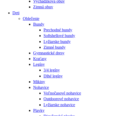
Vychádzková obuv
Zimná obuv
Deti
Oblečenie
Bundy
Prechodné bundy
Softshellové bundy
Lyžiarske bundy
Zimné bundy
Gymnastické dresy
Kraťasy
Legíny
3/4 legíny
Dlhé legíny
Mikiny
Nohavice
Voľnočasové nohavice
Outdoorové nohavice
Lyžiarske nohavice
Plavky