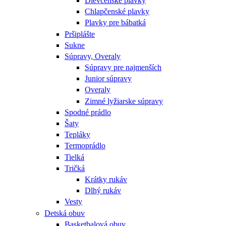
Dievčenské plavky
Chlapčenské plavky
Plavky pre bábatká
Pršiplášte
Sukne
Súpravy, Overaly
Súpravy pre najmenších
Junior súpravy
Overaly
Zimné lyžiarske súpravy
Spodné prádlo
Šaty
Tepláky
Termoprádlo
Tielká
Tričká
Krátky rukáv
Dlhý rukáv
Vesty
Detská obuv
Basketbalová obuv