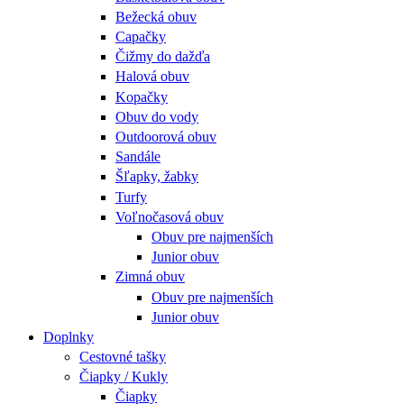
Bežecká obuv
Capačky
Čižmy do dažďa
Halová obuv
Kopačky
Obuv do vody
Outdoorová obuv
Sandále
Šľapky, žabky
Turfy
Voľnočasová obuv
Obuv pre najmenších
Junior obuv
Zimná obuv
Obuv pre najmenších
Junior obuv
Doplnky
Cestovné tašky
Čiapky / Kukly
Čiapky