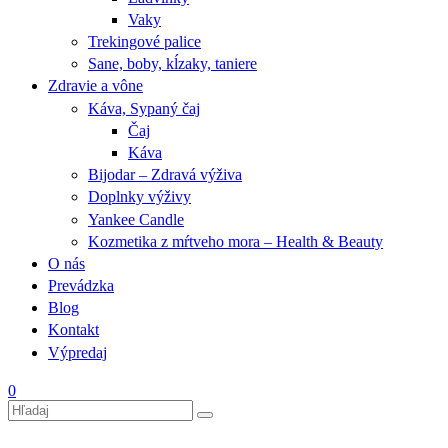
Vaky
Trekingové palice
Sane, boby, kĺzaky, taniere
Zdravie a vône
Káva, Sypaný čaj
Čaj
Káva
Bijodar – Zdravá výživa
Doplnky výživy
Yankee Candle
Kozmetika z mŕtveho mora – Health & Beauty
O nás
Prevádzka
Blog
Kontakt
Výpredaj
0