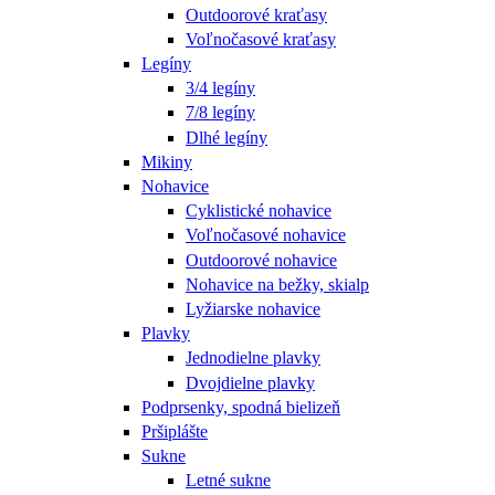
Outdoorové kraťasy
Voľnočasové kraťasy
Legíny
3/4 legíny
7/8 legíny
Dlhé legíny
Mikiny
Nohavice
Cyklistické nohavice
Voľnočasové nohavice
Outdoorové nohavice
Nohavice na bežky, skialp
Lyžiarske nohavice
Plavky
Jednodielne plavky
Dvojdielne plavky
Podprsenky, spodná bielizeň
Pršiplášte
Sukne
Letné sukne